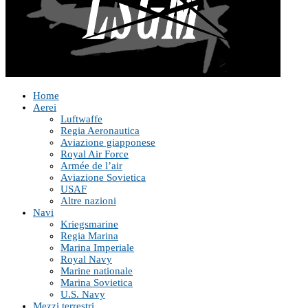
Home
Aerei
Luftwaffe
Regia Aeronautica
Aviazione giapponese
Royal Air Force
Armée de l’air
Aviazione Sovietica
USAF
Altre nazioni
Navi
Kriegsmarine
Regia Marina
Marina Imperiale
Royal Navy
Marine nationale
Marina Sovietica
U.S. Navy
Mezzi terrestri