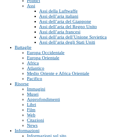
Politici
Assi
Assi della Luftwaffe
Assi dell’aria italiani
Assi dell’aria del Giappone
Assi dell’aria del Regno Unito
Assi dell’aria francesi
Assi dell’aria dell’Unione Sovietica
Assi dell’aria degli Stati Uniti
Battaglie
Europa Occidentale
Europa Orientale
Africa
Atlantico
Medio Oriente e Africa Orientale
Pacifico
Risorse
Immagini
Musei
Approfondimenti
Libri
Film
Web
Citazioni
News
Informazioni
Informazioni sul sito