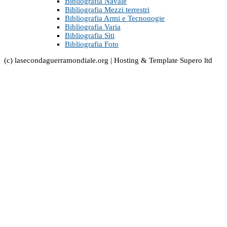
Bibliografia Navale
Bibliografia Mezzi terrestri
Bibliografia Armi e Tecnonogie
Bibliografia Varia
Bibliografia Siti
Bibliografia Foto
(c) lasecondaguerramondiale.org | Hosting & Template Supero ltd