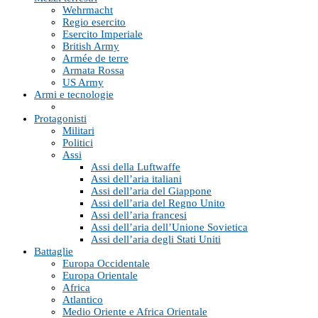
Wehrmacht
Regio esercito
Esercito Imperiale
British Army
Armée de terre
Armata Rossa
US Army
Armi e tecnologie
Protagonisti
Militari
Politici
Assi
Assi della Luftwaffe
Assi dell’aria italiani
Assi dell’aria del Giappone
Assi dell’aria del Regno Unito
Assi dell’aria francesi
Assi dell’aria dell’Unione Sovietica
Assi dell’aria degli Stati Uniti
Battaglie
Europa Occidentale
Europa Orientale
Africa
Atlantico
Medio Oriente e Africa Orientale