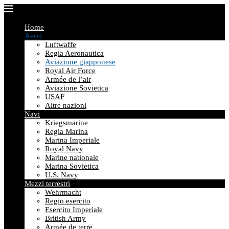
Home
Aerei
Luftwaffe
Regia Aeronautica
Aviazione giapponese
Royal Air Force
Armée de l’air
Aviazione Sovietica
USAF
Altre nazioni
Navi
Kriegsmarine
Regia Marina
Marina Imperiale
Royal Navy
Marine nationale
Marina Sovietica
U.S. Navy
Mezzi terrestri
Wehrmacht
Regio esercito
Esercito Imperiale
British Army
Armée de terre