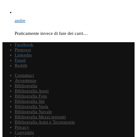
andre
Praticamente invece di fare dei carri…
Facebook
Pinterest
Linkedin
Email
Reddit
Contattaci
Avvertenze
Bibliografia
Bibliografia Aerei
Bibliografia Foto
Bibliografia Siti
Bibliografia Varia
Bibliografia Navale
Bibliografia Mezzi terrestri
Bibliografia Armi e Tecnonogie
Privacy
Copyright