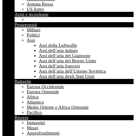
Armata Rossa
US Army
Armi e tecnologie
Protagonisti
Militari
Politici
Assi
Assi della Luftwaffe
Assi dell’aria italiani
Assi dell’aria del Giappone
Assi dell’aria del Regno Unito
Assi dell’aria francesi
Assi dell’aria dell’Unione Sovietica
Assi dell’aria degli Stati Uniti
Battaglie
Europa Occidentale
Europa Orientale
Africa
Atlantico
Medio Oriente e Africa Orientale
Pacifico
Risorse
Immagini
Musei
Approfondimenti