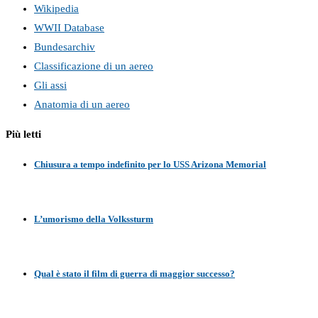
Wikipedia
WWII Database
Bundesarchiv
Classificazione di un aereo
Gli assi
Anatomia di un aereo
Più letti
Chiusura a tempo indefinito per lo USS Arizona Memorial
L’umorismo della Volkssturm
Qual è stato il film di guerra di maggior successo?