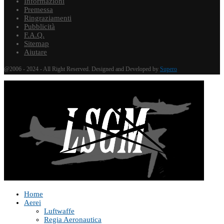
Informazioni
Premessa
Ringraziamenti
Pubblicità
F.A.Q.
Sitemap
Aiutare
@2006 - 2024 - All Right Reserved. Designed and Developed by
Supero
Home
Aerei
Luftwaffe
Regia Aeronautica