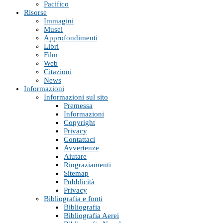
Pacifico
Risorse
Immagini
Musei
Approfondimenti
Libri
Film
Web
Citazioni
News
Informazioni
Informazioni sul sito
Premessa
Informazioni
Copyright
Privacy
Contattaci
Avvertenze
Aiutare
Ringraziamenti
Sitemap
Pubblicità
Privacy
Bibliografia e fonti
Bibliografia
Bibliografia Aerei