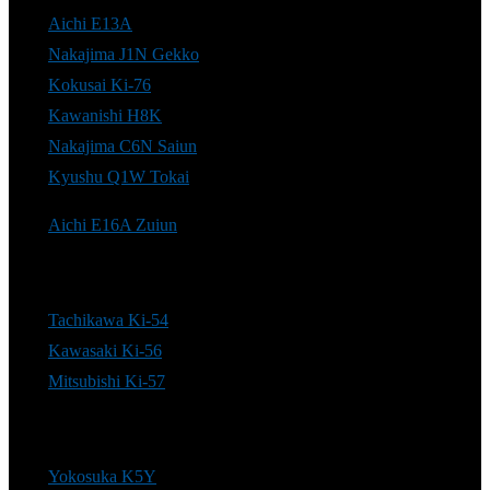
Aichi E13A
Nakajima J1N Gekko
Kokusai Ki-76
Kawanishi H8K
Nakajima C6N Saiun
Kyushu Q1W Tokai
Aichi E16A Zuiun
Tachikawa Ki-54
Kawasaki Ki-56
Mitsubishi Ki-57
Yokosuka K5Y