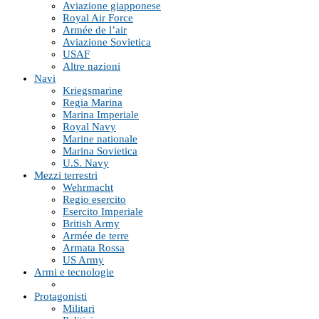
Aviazione giapponese
Royal Air Force
Armée de l’air
Aviazione Sovietica
USAF
Altre nazioni
Navi
Kriegsmarine
Regia Marina
Marina Imperiale
Royal Navy
Marine nationale
Marina Sovietica
U.S. Navy
Mezzi terrestri
Wehrmacht
Regio esercito
Esercito Imperiale
British Army
Armée de terre
Armata Rossa
US Army
Armi e tecnologie
Protagonisti
Militari