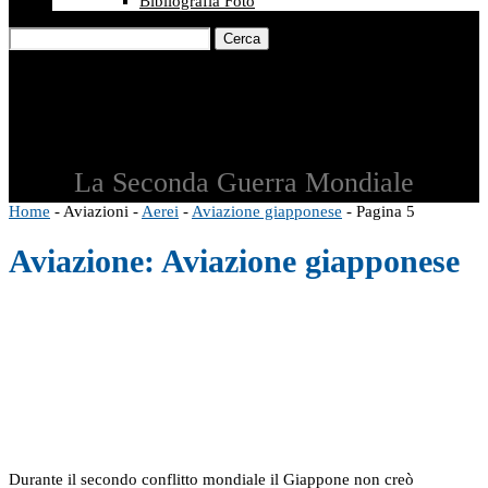
Bibliografia Foto
Cerca
La Seconda Guerra Mondiale
Home
-
Aviazioni
-
Aerei
-
Aviazione giapponese
-
Pagina 5
Aviazione:
Aviazione giapponese
Durante il secondo conflitto mondiale il Giappone non creò