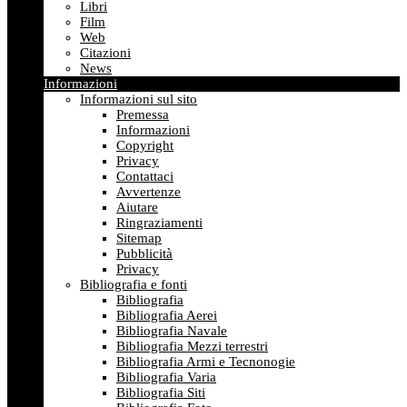
Libri
Film
Web
Citazioni
News
Informazioni
Informazioni sul sito
Premessa
Informazioni
Copyright
Privacy
Contattaci
Avvertenze
Aiutare
Ringraziamenti
Sitemap
Pubblicità
Privacy
Bibliografia e fonti
Bibliografia
Bibliografia Aerei
Bibliografia Navale
Bibliografia Mezzi terrestri
Bibliografia Armi e Tecnonogie
Bibliografia Varia
Bibliografia Siti