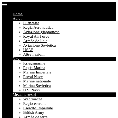
Home
Aerei
Luftwaffe
Regia Aeronautica
Aviazione giapponese
Royal Air Force
Armée de l’air
Aviazione Sovietica
USAF
Altre nazioni
Navi
Kriegsmarine
Regia Marina
Marina Imperiale
Royal Navy
Marine nationale
Marina Sovietica
U.S. Navy
Mezzi terrestri
Wehrmacht
Regio esercito
Esercito Imperiale
British Army
Armée de terre