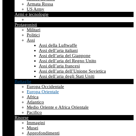
Armata Rossa
US Army
Armi e tecnologie
Protagonisti
Militari
Politici
Assi
Assi della Luftwaffe
Assi dell’aria italiani
Assi dell’aria del Giappone
Assi dell’aria del Regno Unito
Assi dell’aria francesi
Assi dell’aria dell’Unione Sovietica
Assi dell’aria degli Stati Uniti
Battaglie
Europa Occidentale
Europa Orientale
Africa
Atlantico
Medio Oriente e Africa Orientale
Pacifico
Risorse
Immagini
Musei
Approfondimenti