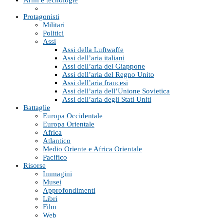
Protagonisti
Militari
Politici
Assi
Assi della Luftwaffe
Assi dell’aria italiani
Assi dell’aria del Giappone
Assi dell’aria del Regno Unito
Assi dell’aria francesi
Assi dell’aria dell’Unione Sovietica
Assi dell’aria degli Stati Uniti
Battaglie
Europa Occidentale
Europa Orientale
Africa
Atlantico
Medio Oriente e Africa Orientale
Pacifico
Risorse
Immagini
Musei
Approfondimenti
Libri
Film
Web