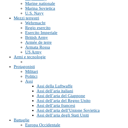
Marine nationale
Marina Sovietica
U.S. Navy
Mezzi terrestri
Wehrmacht
Regio esercito
Esercito Imperiale
British Army
Armée de terre
Armata Rossa
US Army
Armi e tecnologie
Protagonisti
Militari
Politici
Assi
Assi della Luftwaffe
Assi dell’aria italiani
Assi dell’aria del Giappone
Assi dell’aria del Regno Unito
Assi dell’aria francesi
Assi dell’aria dell’Unione Sovietica
Assi dell’aria degli Stati Uniti
Battaglie
Europa Occidentale