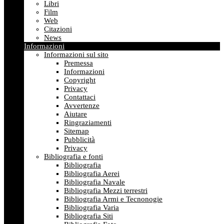
Libri
Film
Web
Citazioni
News
Informazioni
Informazioni sul sito
Premessa
Informazioni
Copyright
Privacy
Contattaci
Avvertenze
Aiutare
Ringraziamenti
Sitemap
Pubblicità
Privacy
Bibliografia e fonti
Bibliografia
Bibliografia Aerei
Bibliografia Navale
Bibliografia Mezzi terrestri
Bibliografia Armi e Tecnonogie
Bibliografia Varia
Bibliografia Siti