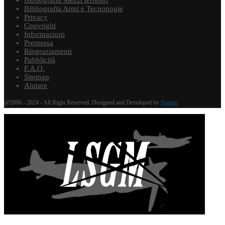
Bibliografia Armi e Tecnonogie
Privacy
Copyright
Informazioni
Premessa
Ringraziamenti
Pubblicità
F.A.Q.
Sitemap
Aiutare
@2006 - 2024 - All Right Reserved. Designed and Developed by
Supero