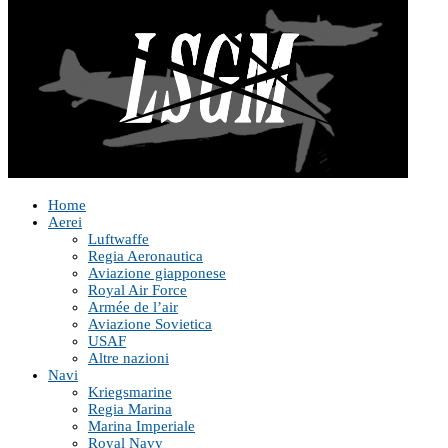
Home
Aerei
Luftwaffe
Regia Aeronautica
Aviazione giapponese
Royal Air Force
Armée de l’air
Aviazione Sovietica
USAF
Altre nazioni
Navi
Kriegsmarine
Regia Marina
Marina Imperiale
Royal Navy