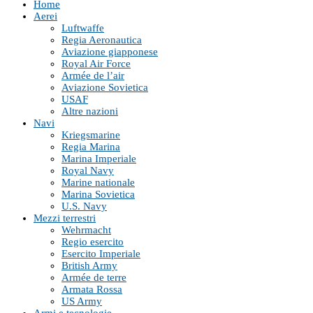
Home
Aerei
Luftwaffe
Regia Aeronautica
Aviazione giapponese
Royal Air Force
Armée de l’air
Aviazione Sovietica
USAF
Altre nazioni
Navi
Kriegsmarine
Regia Marina
Marina Imperiale
Royal Navy
Marine nationale
Marina Sovietica
U.S. Navy
Mezzi terrestri
Wehrmacht
Regio esercito
Esercito Imperiale
British Army
Armée de terre
Armata Rossa
US Army
Armi e tecnologie