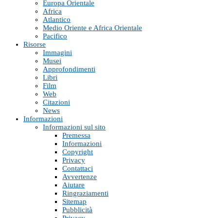
Europa Orientale
Africa
Atlantico
Medio Oriente e Africa Orientale
Pacifico
Risorse
Immagini
Musei
Approfondimenti
Libri
Film
Web
Citazioni
News
Informazioni
Informazioni sul sito
Premessa
Informazioni
Copyright
Privacy
Contattaci
Avvertenze
Aiutare
Ringraziamenti
Sitemap
Pubblicità
Privacy