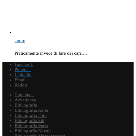
andre
Praticamente invece di fare dei carri…
Facebook
Pinterest
Linkedin
Email
Reddit
Contattaci
Avvertenze
Bibliografia
Bibliografia Aerei
Bibliografia Foto
Bibliografia Siti
Bibliografia Varia
Bibliografia Navale
Bibliografia Mezzi terrestri