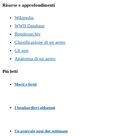
Risorse e approfondimenti
Wikipedia
WWII Database
Bundesarchiv
Classificazione di un aereo
Gli assi
Anatomia di un aereo
Più letti
Morti e feriti
I bombardieri abbattuti
Un generale ogni due settimane