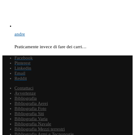
andre
Praticamente invece di fare dei carri…
Facebook
Pinterest
Linkedin
Email
Reddit
Contattaci
Avvertenze
Bibliografia
Bibliografia Aerei
Bibliografia Foto
Bibliografia Siti
Bibliografia Varia
Bibliografia Navale
Bibliografia Mezzi terrestri
Bibliografia Armi e Tecnonogie