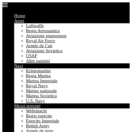
Home
Aerei
Luftwaffe
Regia Aeronautica
Aviazione giapponese
Royal Air Force
Armée de l’air
Aviazione Sovietica
USAF
Altre nazioni
Navi
Kriegsmarine
Regia Marina
Marina Imperiale
Royal Navy
Marine nationale
Marina Sovietica
U.S. Navy
Mezzi terrestri
Wehrmacht
Regio esercito
Esercito Imperiale
British Army
Armée de terre