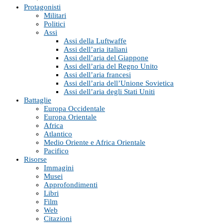
Protagonisti
Militari
Politici
Assi
Assi della Luftwaffe
Assi dell’aria italiani
Assi dell’aria del Giappone
Assi dell’aria del Regno Unito
Assi dell’aria francesi
Assi dell’aria dell’Unione Sovietica
Assi dell’aria degli Stati Uniti
Battaglie
Europa Occidentale
Europa Orientale
Africa
Atlantico
Medio Oriente e Africa Orientale
Pacifico
Risorse
Immagini
Musei
Approfondimenti
Libri
Film
Web
Citazioni