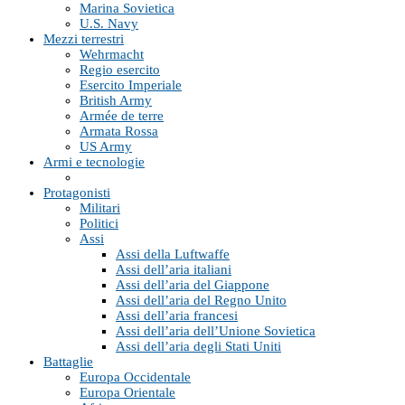
Marina Sovietica
U.S. Navy
Mezzi terrestri
Wehrmacht
Regio esercito
Esercito Imperiale
British Army
Armée de terre
Armata Rossa
US Army
Armi e tecnologie
Protagonisti
Militari
Politici
Assi
Assi della Luftwaffe
Assi dell’aria italiani
Assi dell’aria del Giappone
Assi dell’aria del Regno Unito
Assi dell’aria francesi
Assi dell’aria dell’Unione Sovietica
Assi dell’aria degli Stati Uniti
Battaglie
Europa Occidentale
Europa Orientale