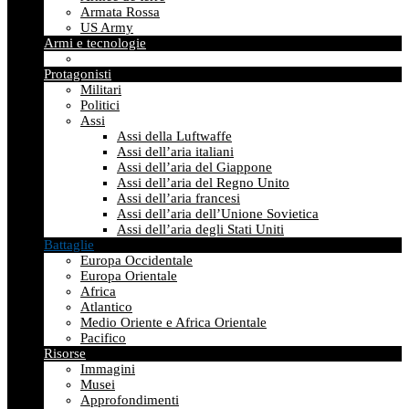
Armata Rossa
US Army
Armi e tecnologie
Protagonisti
Militari
Politici
Assi
Assi della Luftwaffe
Assi dell’aria italiani
Assi dell’aria del Giappone
Assi dell’aria del Regno Unito
Assi dell’aria francesi
Assi dell’aria dell’Unione Sovietica
Assi dell’aria degli Stati Uniti
Battaglie
Europa Occidentale
Europa Orientale
Africa
Atlantico
Medio Oriente e Africa Orientale
Pacifico
Risorse
Immagini
Musei
Approfondimenti