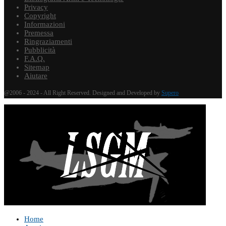
Privacy
Copyright
Informazioni
Premessa
Ringraziamenti
Pubblicità
F.A.Q.
Sitemap
Aiutare
@2006 - 2024 - All Right Reserved. Designed and Developed by
Supero
Home