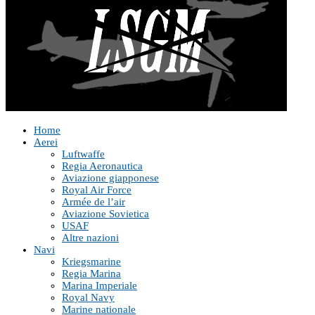
Home
Aerei
Luftwaffe
Regia Aeronautica
Aviazione giapponese
Royal Air Force
Armée de l’air
Aviazione Sovietica
USAF
Altre nazioni
Navi
Kriegsmarine
Regia Marina
Marina Imperiale
Royal Navy
Marine nationale