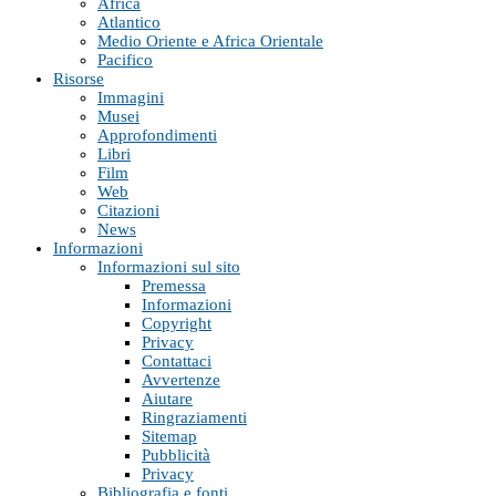
Africa
Atlantico
Medio Oriente e Africa Orientale
Pacifico
Risorse
Immagini
Musei
Approfondimenti
Libri
Film
Web
Citazioni
News
Informazioni
Informazioni sul sito
Premessa
Informazioni
Copyright
Privacy
Contattaci
Avvertenze
Aiutare
Ringraziamenti
Sitemap
Pubblicità
Privacy
Bibliografia e fonti