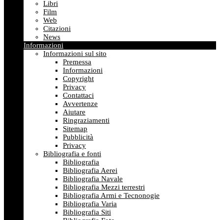
Libri
Film
Web
Citazioni
News
Informazioni
Informazioni sul sito
Premessa
Informazioni
Copyright
Privacy
Contattaci
Avvertenze
Aiutare
Ringraziamenti
Sitemap
Pubblicità
Privacy
Bibliografia e fonti
Bibliografia
Bibliografia Aerei
Bibliografia Navale
Bibliografia Mezzi terrestri
Bibliografia Armi e Tecnonogie
Bibliografia Varia
Bibliografia Siti