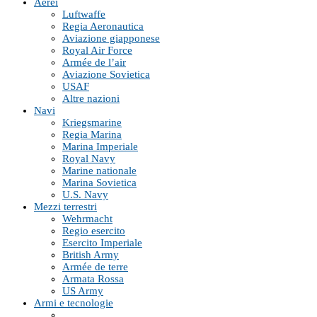
Aerei
Luftwaffe
Regia Aeronautica
Aviazione giapponese
Royal Air Force
Armée de l’air
Aviazione Sovietica
USAF
Altre nazioni
Navi
Kriegsmarine
Regia Marina
Marina Imperiale
Royal Navy
Marine nationale
Marina Sovietica
U.S. Navy
Mezzi terrestri
Wehrmacht
Regio esercito
Esercito Imperiale
British Army
Armée de terre
Armata Rossa
US Army
Armi e tecnologie