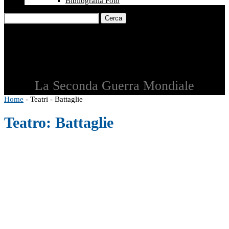
Bibliografia Foto
Cerca
La Seconda Guerra Mondiale
Home
-
Teatri
-
Battaglie
Teatro:
Battaglie