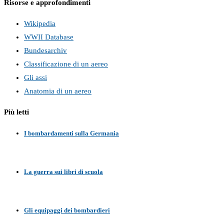
Risorse e approfondimenti
Wikipedia
WWII Database
Bundesarchiv
Classificazione di un aereo
Gli assi
Anatomia di un aereo
Più letti
I bombardamenti sulla Germania
La guerra sui libri di scuola
Gli equipaggi dei bombardieri