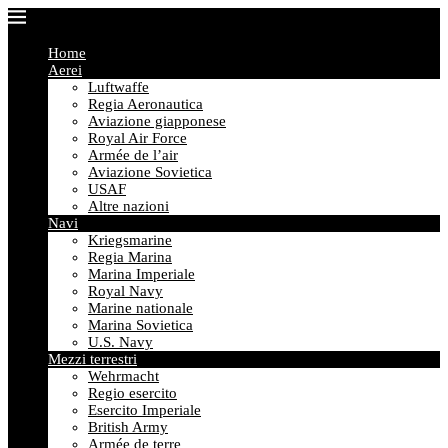
Home
Aerei
Luftwaffe
Regia Aeronautica
Aviazione giapponese
Royal Air Force
Armée de l’air
Aviazione Sovietica
USAF
Altre nazioni
Navi
Kriegsmarine
Regia Marina
Marina Imperiale
Royal Navy
Marine nationale
Marina Sovietica
U.S. Navy
Mezzi terrestri
Wehrmacht
Regio esercito
Esercito Imperiale
British Army
Armée de terre