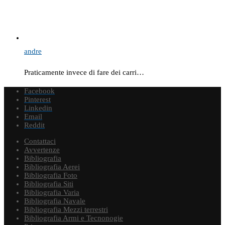
andre
Praticamente invece di fare dei carri…
Facebook
Pinterest
Linkedin
Email
Reddit
Contattaci
Avvertenze
Bibliografia
Bibliografia Aerei
Bibliografia Foto
Bibliografia Siti
Bibliografia Varia
Bibliografia Navale
Bibliografia Mezzi terrestri
Bibliografia Armi e Tecnonogie