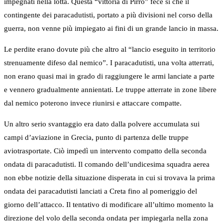
impegnati nella lotta. Questa “vittoria di Pirro” fece sì che il
contingente dei paracadutisti, portato a più divisioni nel corso della
guerra, non venne più impiegato ai fini di un grande lancio in massa.
Le perdite erano dovute più che altro al “lancio eseguito in territorio
strenuamente difeso dal nemico”. I paracadutisti, una volta atterrati,
non erano quasi mai in grado di raggiungere le armi lanciate a parte
e vennero gradualmente annientati. Le truppe atterrate in zone libere
dal nemico poterono invece riunirsi e attaccare compatte.
Un altro serio svantaggio era dato dalla polvere accumulata sui
campi d’aviazione in Grecia, punto di partenza delle truppe
aviotrasportate. Ciò impedì un intervento compatto della seconda
ondata di paracadutisti. Il comando dell’undicesima squadra aerea
non ebbe notizie della situazione disperata in cui si trovava la prima
ondata dei paracadutisti lanciati a Creta fino al pomeriggio del
giorno dell’attacco. Il tentativo di modificare all’ultimo momento la
direzione del volo della seconda ondata per impiegarla nella zona