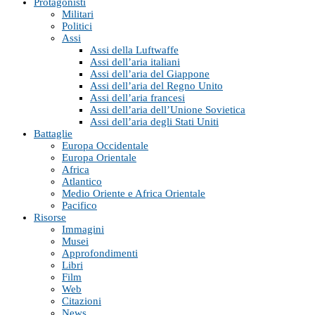
Protagonisti
Militari
Politici
Assi
Assi della Luftwaffe
Assi dell’aria italiani
Assi dell’aria del Giappone
Assi dell’aria del Regno Unito
Assi dell’aria francesi
Assi dell’aria dell’Unione Sovietica
Assi dell’aria degli Stati Uniti
Battaglie
Europa Occidentale
Europa Orientale
Africa
Atlantico
Medio Oriente e Africa Orientale
Pacifico
Risorse
Immagini
Musei
Approfondimenti
Libri
Film
Web
Citazioni
News