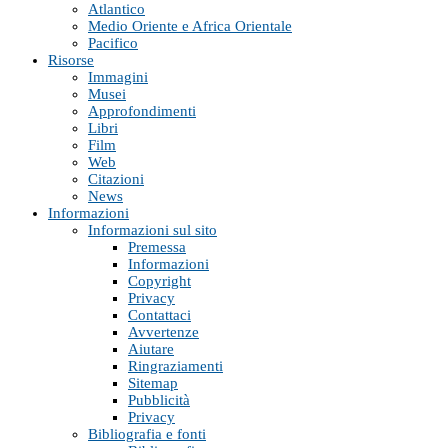
Atlantico
Medio Oriente e Africa Orientale
Pacifico
Risorse
Immagini
Musei
Approfondimenti
Libri
Film
Web
Citazioni
News
Informazioni
Informazioni sul sito
Premessa
Informazioni
Copyright
Privacy
Contattaci
Avvertenze
Aiutare
Ringraziamenti
Sitemap
Pubblicità
Privacy
Bibliografia e fonti