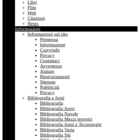
Libri
Film
Web
Citazioni
News
Informazioni
Informazioni sul sito
Premessa
Informazioni
Copyright
Privacy
Contattaci
Avvertenze
Aiutare
Ringraziamenti
Sitemap
Pubblicità
Privacy
Bibliografia e fonti
Bibliografia
Bibliografia Aerei
Bibliografia Navale
Bibliografia Mezzi terrestri
Bibliografia Armi e Tecnonogie
Bibliografia Varia
Bibliografia Siti