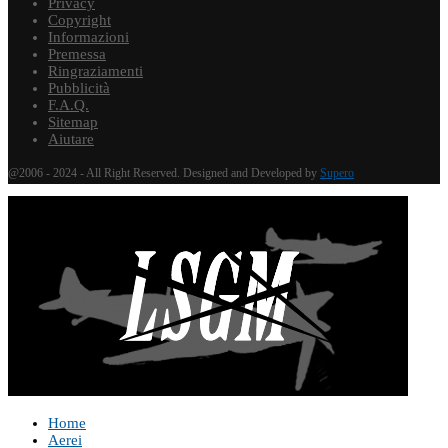
Privacy
Copyright
Informazioni
Premessa
Ringraziamenti
Pubblicità
F.A.Q.
Sitemap
Aiutare
@2006 - 2024 - All Right Reserved. Designed and Developed by
Supero
Home
Aerei