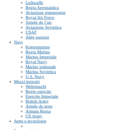
Luftwaffe
Regia Aeronautica
Aviazione giapponese
Royal Air Force
Armée de l’air
Aviazione Sovietica
USAF
Altre nazioni
Navi
Kriegsmarine
Regia Marina
Marina Imperiale
Royal Navy
Marine nationale
Marina Sovietica
U.S. Navy
Mezzi terrestri
Wehrmacht
Regio esercito
Esercito Imperiale
British Army
Armée de terre
Armata Rossa
US Army
Armi e tecnologie