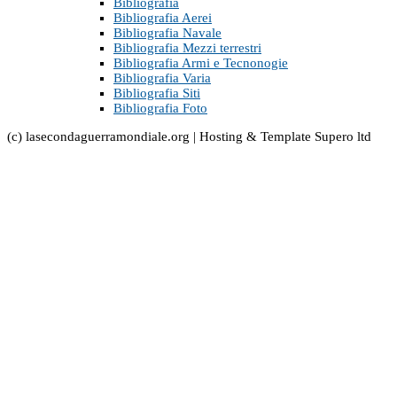
Bibliografia
Bibliografia Aerei
Bibliografia Navale
Bibliografia Mezzi terrestri
Bibliografia Armi e Tecnonogie
Bibliografia Varia
Bibliografia Siti
Bibliografia Foto
(c) lasecondaguerramondiale.org | Hosting & Template Supero ltd