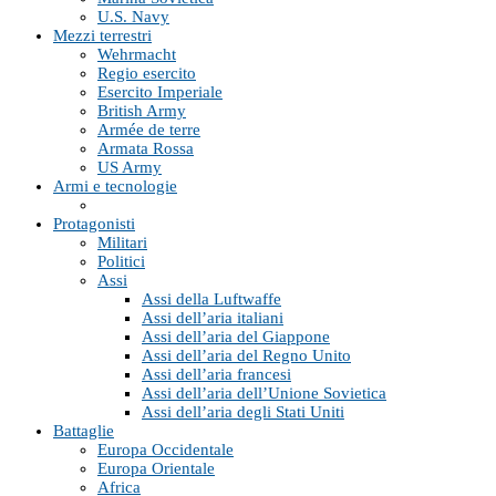
U.S. Navy
Mezzi terrestri
Wehrmacht
Regio esercito
Esercito Imperiale
British Army
Armée de terre
Armata Rossa
US Army
Armi e tecnologie
Protagonisti
Militari
Politici
Assi
Assi della Luftwaffe
Assi dell’aria italiani
Assi dell’aria del Giappone
Assi dell’aria del Regno Unito
Assi dell’aria francesi
Assi dell’aria dell’Unione Sovietica
Assi dell’aria degli Stati Uniti
Battaglie
Europa Occidentale
Europa Orientale
Africa