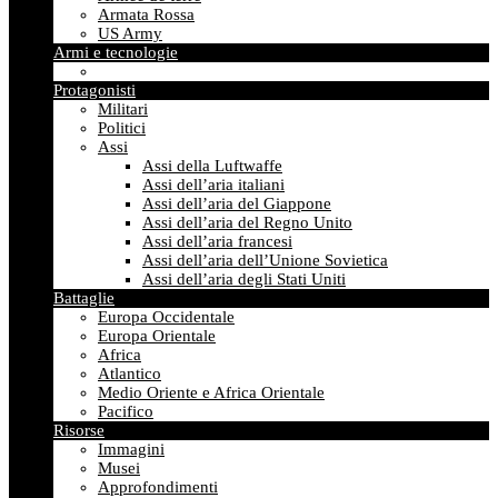
Armata Rossa
US Army
Armi e tecnologie
Protagonisti
Militari
Politici
Assi
Assi della Luftwaffe
Assi dell’aria italiani
Assi dell’aria del Giappone
Assi dell’aria del Regno Unito
Assi dell’aria francesi
Assi dell’aria dell’Unione Sovietica
Assi dell’aria degli Stati Uniti
Battaglie
Europa Occidentale
Europa Orientale
Africa
Atlantico
Medio Oriente e Africa Orientale
Pacifico
Risorse
Immagini
Musei
Approfondimenti