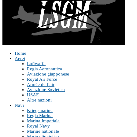
Home
Aerei
Luftwaffe
Regia Aeronautica
Aviazione giapponese
Royal Air Force
Armée de l’air
Aviazione Sovietica
USAF
Altre nazioni
Navi
Kriegsmarine
Regia Marina
Marina Imperiale
Royal Navy
Marine nationale
Marina Sovietica