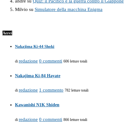
andre
su
Quiz: il Pacifico e la guerra contro il Giappone
Milvio
su
Simulatore della macchina Enigma
Aerei
Nakajima Ki-44 Shoki
redazione
0 commenti
di
606 letture totali
Nakajima Ki-84 Hayate
redazione
1 commento
di
782 letture totali
Kawanishi N1K Shiden
redazione
0 commenti
di
866 letture totali