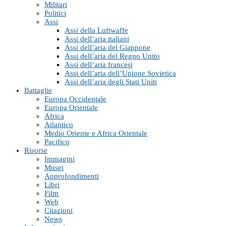
Militari
Politici
Assi
Assi della Luftwaffe
Assi dell’aria italiani
Assi dell’aria del Giappone
Assi dell’aria del Regno Unito
Assi dell’aria francesi
Assi dell’aria dell’Unione Sovietica
Assi dell’aria degli Stati Uniti
Battaglie
Europa Occidentale
Europa Orientale
Africa
Atlantico
Medio Oriente e Africa Orientale
Pacifico
Risorse
Immagini
Musei
Approfondimenti
Libri
Film
Web
Citazioni
News