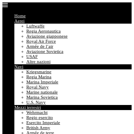
Home
Aerei
Luftwaffe
Regia Aeronautica
Aviazione giapponese
Royal Air Force
Armée de l’air
Aviazione Sovietica
USAF
Altre nazioni
Navi
Kriegsmarine
Regia Marina
Marina Imperiale
Royal Navy
Marine nationale
Marina Sovietica
U.S. Navy
Mezzi terrestri
Wehrmacht
Regio esercito
Esercito Imperiale
British Army
Armée de terre