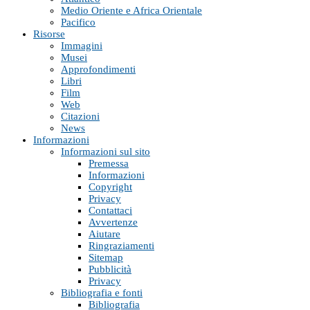
Medio Oriente e Africa Orientale
Pacifico
Risorse
Immagini
Musei
Approfondimenti
Libri
Film
Web
Citazioni
News
Informazioni
Informazioni sul sito
Premessa
Informazioni
Copyright
Privacy
Contattaci
Avvertenze
Aiutare
Ringraziamenti
Sitemap
Pubblicità
Privacy
Bibliografia e fonti
Bibliografia