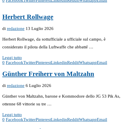
0
Facebook
Twitter
Pinterest
Linkedin
Reddit
Whatsapp
Email
Herbert Rollwage
di
redazione
13 Luglio 2026
Herbert Rollwage, da sottufficiale a ufficiale sul campo, è
considerato il pilota della Luftwaffe che abbatté …
Leggi tutto
0
Facebook
Twitter
Pinterest
Linkedin
Reddit
Whatsapp
Email
Günther Freiherr von Maltzahn
di
redazione
6 Luglio 2026
Günther von Maltzahn, barone e Kommodore dello JG 53 Pik As,
ottenne 68 vittorie su tre …
Leggi tutto
0
Facebook
Twitter
Pinterest
Linkedin
Reddit
Whatsapp
Email