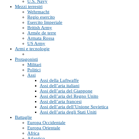
U.S. Navy
Mezzi terrestri
Wehrmacht
Regio esercito
Esercito Imperiale
British Army
Armée de terre
Armata Rossa
US Army
Armi e tecnologie
Protagonisti
Militari
Politici
Assi
Assi della Luftwaffe
Assi dell’aria italiani
Assi dell’aria del Giappone
Assi dell’aria del Regno Unito
Assi dell’aria francesi
Assi dell’aria dell’Unione Sovietica
Assi dell’aria degli Stati Uniti
Battaglie
Europa Occidentale
Europa Orientale
Africa
Atlantico