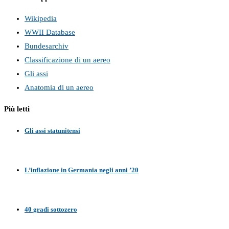
Wikipedia
WWII Database
Bundesarchiv
Classificazione di un aereo
Gli assi
Anatomia di un aereo
Più letti
Gli assi statunitensi
L’inflazione in Germania negli anni ’20
40 gradi sottozero