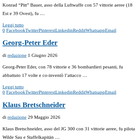
Konrad “Pitt” Bauer, asso della Luftwaffe con 57 vittorie aeree (18
Est e 39 Ovest), fu …
Leggi tutto
0
Facebook
Twitter
Pinterest
Linkedin
Reddit
Whatsapp
Email
Georg-Peter Eder
di
redazione
1 Giugno 2026
Georg-Peter Eder, con 78 vittorie e 36 bombardieri pesanti, fu
abbattuto 17 volte e co-inventò l’attacco …
Leggi tutto
0
Facebook
Twitter
Pinterest
Linkedin
Reddit
Whatsapp
Email
Klaus Bretschneider
di
redazione
29 Maggio 2026
Klaus Bretschneider, asso del JG 300 con 31 vittorie aeree, fu pilota
Wilde Sau e Staffelkapitän …