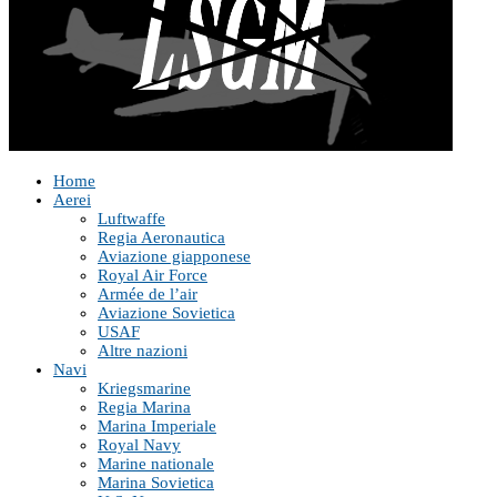
Home
Aerei
Luftwaffe
Regia Aeronautica
Aviazione giapponese
Royal Air Force
Armée de l’air
Aviazione Sovietica
USAF
Altre nazioni
Navi
Kriegsmarine
Regia Marina
Marina Imperiale
Royal Navy
Marine nationale
Marina Sovietica