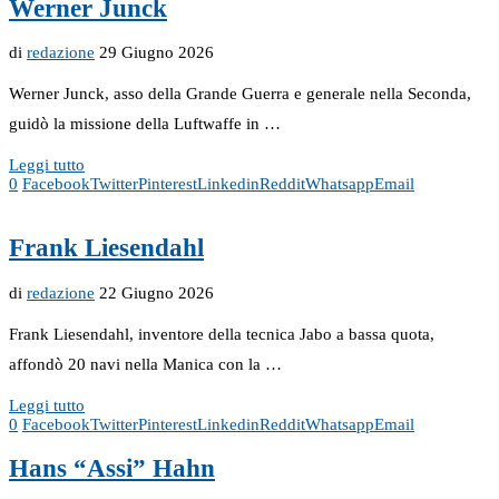
Werner Junck
di
redazione
29 Giugno 2026
Werner Junck, asso della Grande Guerra e generale nella Seconda,
guidò la missione della Luftwaffe in …
Leggi tutto
0
Facebook
Twitter
Pinterest
Linkedin
Reddit
Whatsapp
Email
Frank Liesendahl
di
redazione
22 Giugno 2026
Frank Liesendahl, inventore della tecnica Jabo a bassa quota,
affondò 20 navi nella Manica con la …
Leggi tutto
0
Facebook
Twitter
Pinterest
Linkedin
Reddit
Whatsapp
Email
Hans “Assi” Hahn