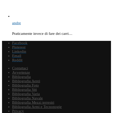
andre
Praticamente invece di fare dei carri…
Facebook
Pinterest
Linkedin
Email
Reddit
Contattaci
Avvertenze
Bibliografia
Bibliografia Aerei
Bibliografia Foto
Bibliografia Siti
Bibliografia Varia
Bibliografia Navale
Bibliografia Mezzi terrestri
Bibliografia Armi e Tecnonogie
Privacy