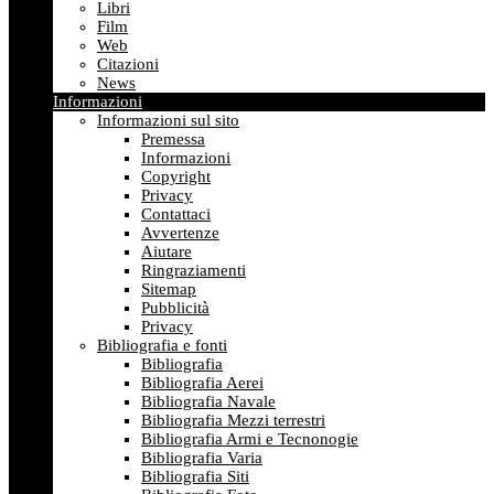
Libri
Film
Web
Citazioni
News
Informazioni
Informazioni sul sito
Premessa
Informazioni
Copyright
Privacy
Contattaci
Avvertenze
Aiutare
Ringraziamenti
Sitemap
Pubblicità
Privacy
Bibliografia e fonti
Bibliografia
Bibliografia Aerei
Bibliografia Navale
Bibliografia Mezzi terrestri
Bibliografia Armi e Tecnonogie
Bibliografia Varia
Bibliografia Siti