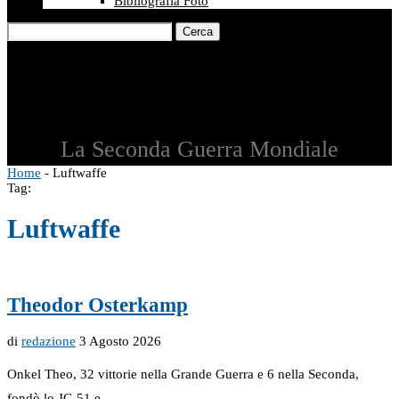
Bibliografia Foto
Cerca
La Seconda Guerra Mondiale
Home
-
Luftwaffe
Tag:
Luftwaffe
Theodor Osterkamp
di
redazione
3 Agosto 2026
Onkel Theo, 32 vittorie nella Grande Guerra e 6 nella Seconda,
fondò lo JG 51 e …