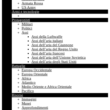
Armata Rossa
US Army
Armi e tecnologie
Protagonisti
Militari
Politici
Assi
Assi della Luftwaffe
Assi dell’aria italiani
Assi dell’aria del Giappone
Assi dell’aria del Regno Unito
Assi dell’aria francesi
Assi dell’aria dell’Unione Sovietica
Assi dell’aria degli Stati Uniti
Battaglie
Europa Occidentale
Europa Orientale
Africa
Atlantico
Medio Oriente e Africa Orientale
Pacifico
Risorse
Immagini
Musei
Approfondimenti