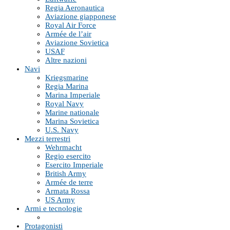
Regia Aeronautica
Aviazione giapponese
Royal Air Force
Armée de l’air
Aviazione Sovietica
USAF
Altre nazioni
Navi
Kriegsmarine
Regia Marina
Marina Imperiale
Royal Navy
Marine nationale
Marina Sovietica
U.S. Navy
Mezzi terrestri
Wehrmacht
Regio esercito
Esercito Imperiale
British Army
Armée de terre
Armata Rossa
US Army
Armi e tecnologie
Protagonisti