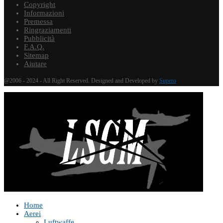
Copyright
Informazioni
Premessa
Ringraziamenti
Pubblicità
F.A.Q.
Sitemap
Aiutare
@2006 - 2024 - All Right Reserved. Designed and Developed by
Supero
Home
Aerei
Luftwaffe