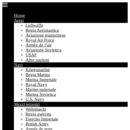
Home
Aerei
Luftwaffe
Regia Aeronautica
Aviazione giapponese
Royal Air Force
Armée de l’air
Aviazione Sovietica
USAF
Altre nazioni
Navi
Kriegsmarine
Regia Marina
Marina Imperiale
Royal Navy
Marine nationale
Marina Sovietica
U.S. Navy
Mezzi terrestri
Wehrmacht
Regio esercito
Esercito Imperiale
British Army
Armée de terre