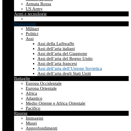
Armata Rossa
US Army
Armi e tecnologie
Protagonisti
Militari
Politici
Assi
Assi della Luftwaffe
Assi dell’aria italiani
Assi dell’aria del Giappone
Assi dell’aria del Regno Unito
Assi dell’aria francesi
Assi dell’aria dell’Unione Sovietica
Assi dell’aria degli Stati Uniti
Battaglie
Europa Occidentale
Europa Orientale
Africa
Atlantico
Medio Oriente e Africa Orientale
Pacifico
Risorse
Immagini
Musei
Approfondimenti