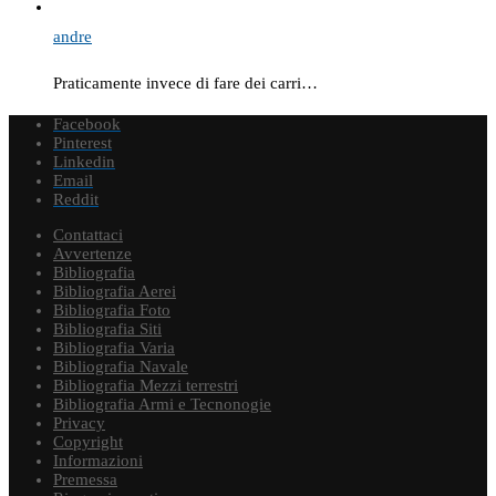
andre
Praticamente invece di fare dei carri…
Facebook
Pinterest
Linkedin
Email
Reddit
Contattaci
Avvertenze
Bibliografia
Bibliografia Aerei
Bibliografia Foto
Bibliografia Siti
Bibliografia Varia
Bibliografia Navale
Bibliografia Mezzi terrestri
Bibliografia Armi e Tecnonogie
Privacy
Copyright
Informazioni
Premessa