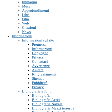
Immagini
Musei
Approfondimenti
Libri
Film
Web
Citazioni
News
Informazioni
Informazioni sul sito
Premessa
Informazioni
Copyright
Privacy
Contattaci
Avvertenze
Aiutare
Ringraziamenti
Sitemap
Pubblicità
Privacy
Bibliografia e fonti
Bibliografia
Bibliografia Aerei
Bibliografia Navale
Bibliografia Mezzi terrestri