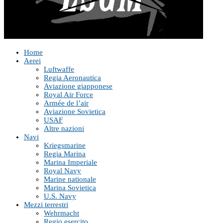
Home
Aerei
Luftwaffe
Regia Aeronautica
Aviazione giapponese
Royal Air Force
Armée de l’air
Aviazione Sovietica
USAF
Altre nazioni
Navi
Kriegsmarine
Regia Marina
Marina Imperiale
Royal Navy
Marine nationale
Marina Sovietica
U.S. Navy
Mezzi terrestri
Wehrmacht
Regio esercito