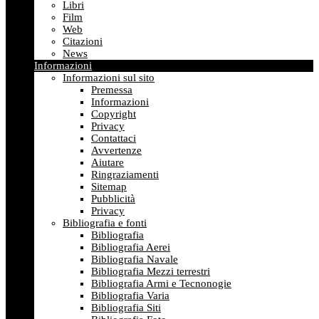
Libri
Film
Web
Citazioni
News
Informazioni
Informazioni sul sito
Premessa
Informazioni
Copyright
Privacy
Contattaci
Avvertenze
Aiutare
Ringraziamenti
Sitemap
Pubblicità
Privacy
Bibliografia e fonti
Bibliografia
Bibliografia Aerei
Bibliografia Navale
Bibliografia Mezzi terrestri
Bibliografia Armi e Tecnonogie
Bibliografia Varia
Bibliografia Siti