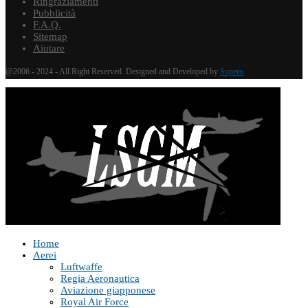
Ringraziamenti
Pubblicità
F.A.Q.
Sitemap
Aiutare
@2006 - 2024 - All Right Reserved. Designed and Developed by
Supero
Home
Aerei
Luftwaffe
Regia Aeronautica
Aviazione giapponese
Royal Air Force