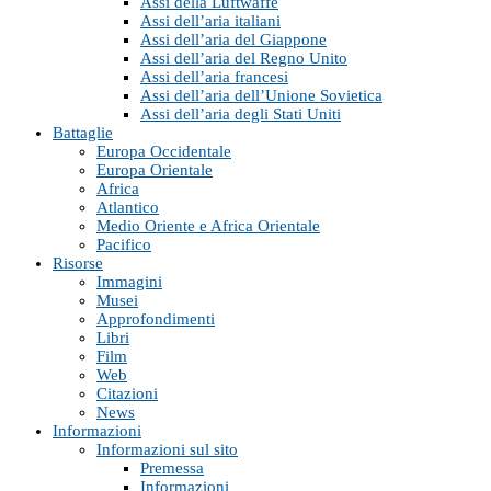
Assi della Luftwaffe
Assi dell’aria italiani
Assi dell’aria del Giappone
Assi dell’aria del Regno Unito
Assi dell’aria francesi
Assi dell’aria dell’Unione Sovietica
Assi dell’aria degli Stati Uniti
Battaglie
Europa Occidentale
Europa Orientale
Africa
Atlantico
Medio Oriente e Africa Orientale
Pacifico
Risorse
Immagini
Musei
Approfondimenti
Libri
Film
Web
Citazioni
News
Informazioni
Informazioni sul sito
Premessa
Informazioni