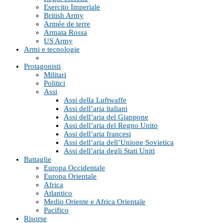
Esercito Imperiale
British Army
Armée de terre
Armata Rossa
US Army
Armi e tecnologie
Protagonisti
Militari
Politici
Assi
Assi della Luftwaffe
Assi dell’aria italiani
Assi dell’aria del Giappone
Assi dell’aria del Regno Unito
Assi dell’aria francesi
Assi dell’aria dell’Unione Sovietica
Assi dell’aria degli Stati Uniti
Battaglie
Europa Occidentale
Europa Orientale
Africa
Atlantico
Medio Oriente e Africa Orientale
Pacifico
Risorse