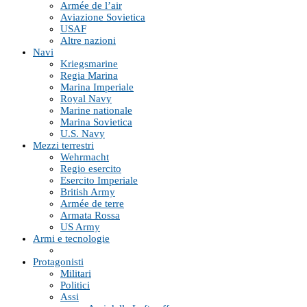
Armée de l’air
Aviazione Sovietica
USAF
Altre nazioni
Navi
Kriegsmarine
Regia Marina
Marina Imperiale
Royal Navy
Marine nationale
Marina Sovietica
U.S. Navy
Mezzi terrestri
Wehrmacht
Regio esercito
Esercito Imperiale
British Army
Armée de terre
Armata Rossa
US Army
Armi e tecnologie
Protagonisti
Militari
Politici
Assi