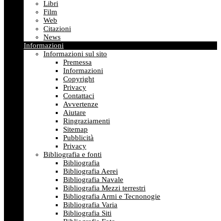
Libri
Film
Web
Citazioni
News
Informazioni
Informazioni sul sito
Premessa
Informazioni
Copyright
Privacy
Contattaci
Avvertenze
Aiutare
Ringraziamenti
Sitemap
Pubblicità
Privacy
Bibliografia e fonti
Bibliografia
Bibliografia Aerei
Bibliografia Navale
Bibliografia Mezzi terrestri
Bibliografia Armi e Tecnonogie
Bibliografia Varia
Bibliografia Siti