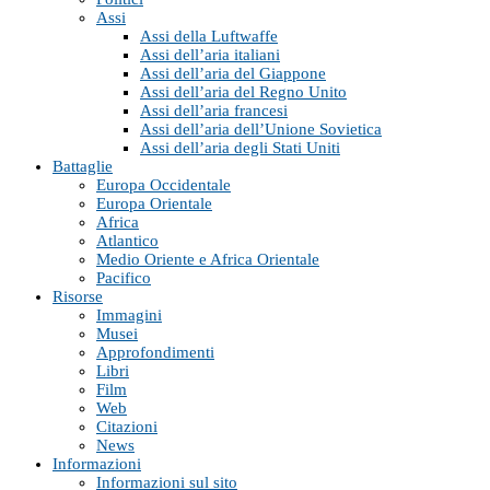
Assi
Assi della Luftwaffe
Assi dell’aria italiani
Assi dell’aria del Giappone
Assi dell’aria del Regno Unito
Assi dell’aria francesi
Assi dell’aria dell’Unione Sovietica
Assi dell’aria degli Stati Uniti
Battaglie
Europa Occidentale
Europa Orientale
Africa
Atlantico
Medio Oriente e Africa Orientale
Pacifico
Risorse
Immagini
Musei
Approfondimenti
Libri
Film
Web
Citazioni
News
Informazioni
Informazioni sul sito