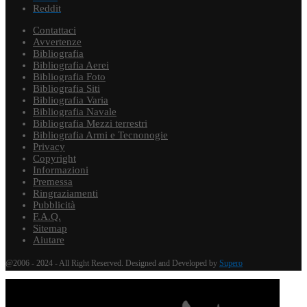
Reddit
Contattaci
Avvertenze
Bibliografia
Bibliografia Aerei
Bibliografia Foto
Bibliografia Siti
Bibliografia Varia
Bibliografia Navale
Bibliografia Mezzi terrestri
Bibliografia Armi e Tecnonogie
Privacy
Copyright
Informazioni
Premessa
Ringraziamenti
Pubblicità
F.A.Q.
Sitemap
Aiutare
@2006 - 2024 - All Right Reserved. Designed and Developed by
Supero