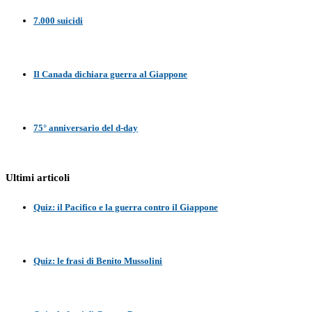
7.000 suicidi
Il Canada dichiara guerra al Giappone
75° anniversario del d-day
Ultimi articoli
Quiz: il Pacifico e la guerra contro il Giappone
Quiz: le frasi di Benito Mussolini