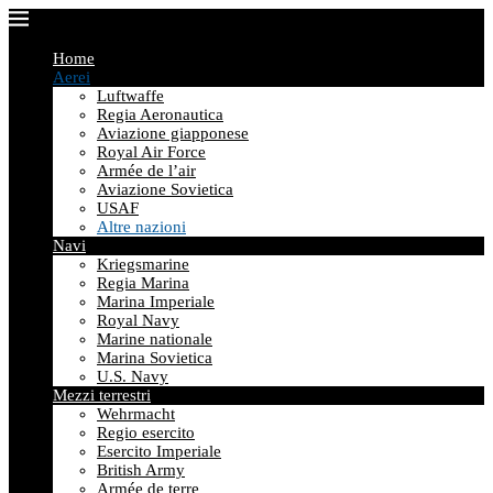
Home
Aerei
Luftwaffe
Regia Aeronautica
Aviazione giapponese
Royal Air Force
Armée de l’air
Aviazione Sovietica
USAF
Altre nazioni
Navi
Kriegsmarine
Regia Marina
Marina Imperiale
Royal Navy
Marine nationale
Marina Sovietica
U.S. Navy
Mezzi terrestri
Wehrmacht
Regio esercito
Esercito Imperiale
British Army
Armée de terre