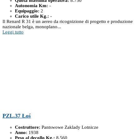
Quota massima operativa:
8.750
Autonomia Km:
-
Equipaggio:
2
Carico utile Kg.:
-
Il Renard R 31 è un aereo da ricognizione di progetto e produzione
nazionale belga, monoplano...
Leggi tutto
PZL.37 Łoś
Costruttore:
Pantswowe Zaklady Lotnicze
Anno:
1938
Peso al decollo Kg.:
8.560