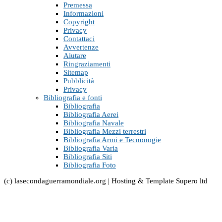
Premessa
Informazioni
Copyright
Privacy
Contattaci
Avvertenze
Aiutare
Ringraziamenti
Sitemap
Pubblicità
Privacy
Bibliografia e fonti
Bibliografia
Bibliografia Aerei
Bibliografia Navale
Bibliografia Mezzi terrestri
Bibliografia Armi e Tecnonogie
Bibliografia Varia
Bibliografia Siti
Bibliografia Foto
(c) lasecondaguerramondiale.org | Hosting & Template Supero ltd