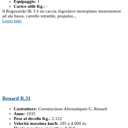
Equipaggio:
1
Carico utile Kg.:
-
Il Rogozarski IK 3 è un caccia Jugoslavo monoplano monomotore
ad ala bassa, carrello retrattile, propulso...
Leggi tutto
Renard R.31
Costruttore:
Constructions Aéronatiques G. Renard
Anno:
1935
Peso al decollo Kg.:
2.122
Velocità massima km/h:
295 a 4.000 m.