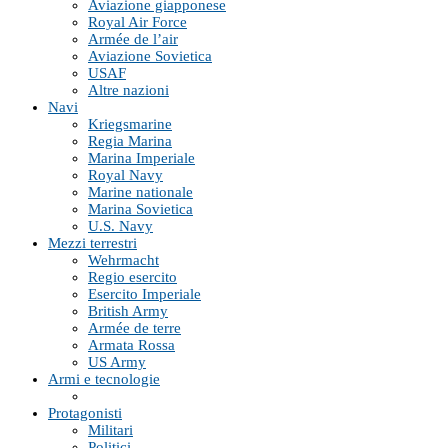
Aviazione giapponese
Royal Air Force
Armée de l’air
Aviazione Sovietica
USAF
Altre nazioni
Navi
Kriegsmarine
Regia Marina
Marina Imperiale
Royal Navy
Marine nationale
Marina Sovietica
U.S. Navy
Mezzi terrestri
Wehrmacht
Regio esercito
Esercito Imperiale
British Army
Armée de terre
Armata Rossa
US Army
Armi e tecnologie
Protagonisti
Militari
Politici