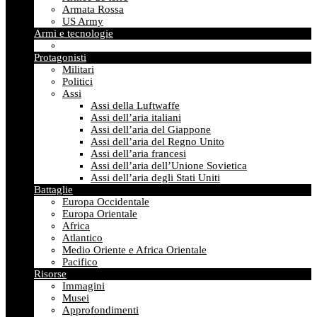
Armata Rossa
US Army
Armi e tecnologie
Protagonisti
Militari
Politici
Assi
Assi della Luftwaffe
Assi dell’aria italiani
Assi dell’aria del Giappone
Assi dell’aria del Regno Unito
Assi dell’aria francesi
Assi dell’aria dell’Unione Sovietica
Assi dell’aria degli Stati Uniti
Battaglie
Europa Occidentale
Europa Orientale
Africa
Atlantico
Medio Oriente e Africa Orientale
Pacifico
Risorse
Immagini
Musei
Approfondimenti