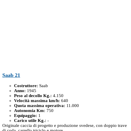
Saab 21
Costruttore:
Saab
Anno:
1945
Peso al decollo Kg.:
4.150
Velocità massima km/h:
640
Quota massima operativa:
11.000
Autonomia Km:
750
Equipaggio:
1
Carico utile Kg.:
-
Originale caccia di progetto e produzione svedese, con doppio trave
di coda, carrello triciclo e motore...