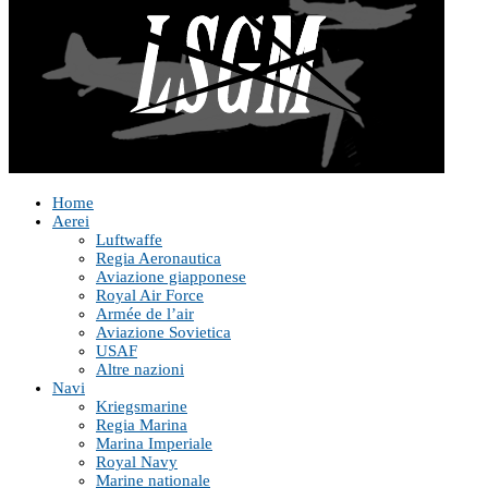
Home
Aerei
Luftwaffe
Regia Aeronautica
Aviazione giapponese
Royal Air Force
Armée de l’air
Aviazione Sovietica
USAF
Altre nazioni
Navi
Kriegsmarine
Regia Marina
Marina Imperiale
Royal Navy
Marine nationale