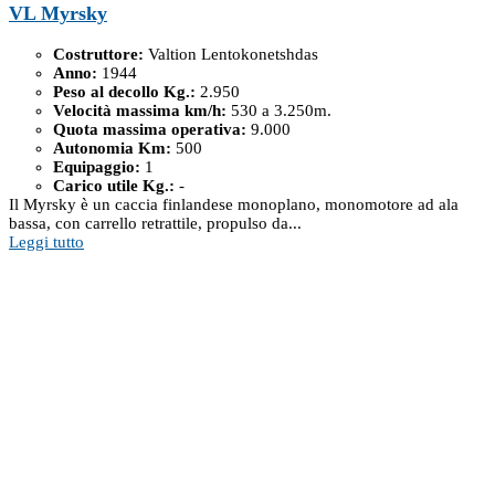
VL Myrsky
Costruttore:
Valtion Lentokonetshdas
Anno:
1944
Peso al decollo Kg.:
2.950
Velocità massima km/h:
530 a 3.250m.
Quota massima operativa:
9.000
Autonomia Km:
500
Equipaggio:
1
Carico utile Kg.:
-
Il Myrsky è un caccia finlandese monoplano, monomotore ad ala
bassa, con carrello retrattile, propulso da...
Leggi tutto