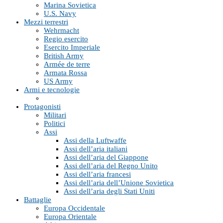
Marina Sovietica
U.S. Navy
Mezzi terrestri
Wehrmacht
Regio esercito
Esercito Imperiale
British Army
Armée de terre
Armata Rossa
US Army
Armi e tecnologie
Protagonisti
Militari
Politici
Assi
Assi della Luftwaffe
Assi dell’aria italiani
Assi dell’aria del Giappone
Assi dell’aria del Regno Unito
Assi dell’aria francesi
Assi dell’aria dell’Unione Sovietica
Assi dell’aria degli Stati Uniti
Battaglie
Europa Occidentale
Europa Orientale