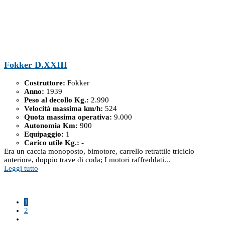
Fokker D.XXIII
Costruttore:
Fokker
Anno:
1939
Peso al decollo Kg.:
2.990
Velocità massima km/h:
524
Quota massima operativa:
9.000
Autonomia Km:
900
Equipaggio:
1
Carico utile Kg.:
-
Era un caccia monoposto, bimotore, carrello retrattile triciclo
anteriore, doppio trave di coda; I motori raffreddati...
Leggi tutto
1
2