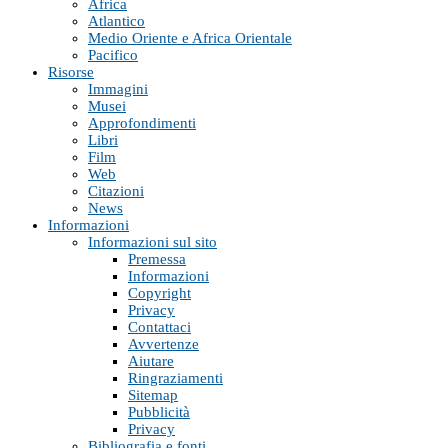
Africa
Atlantico
Medio Oriente e Africa Orientale
Pacifico
Risorse
Immagini
Musei
Approfondimenti
Libri
Film
Web
Citazioni
News
Informazioni
Informazioni sul sito
Premessa
Informazioni
Copyright
Privacy
Contattaci
Avvertenze
Aiutare
Ringraziamenti
Sitemap
Pubblicità
Privacy
Bibliografia e fonti