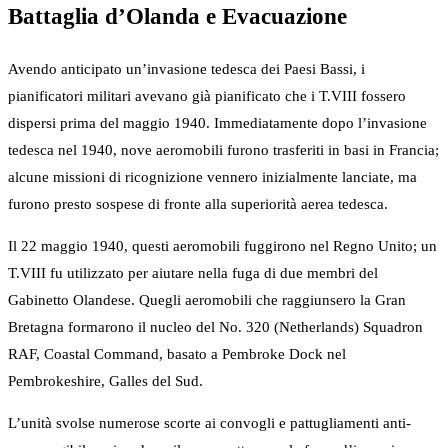
Battaglia d’Olanda e Evacuazione
Avendo anticipato un’invasione tedesca dei Paesi Bassi, i
pianificatori militari avevano già pianificato che i T.VIII fossero
dispersi prima del maggio 1940. Immediatamente dopo l’invasione
tedesca nel 1940, nove aeromobili furono trasferiti in basi in Francia;
alcune missioni di ricognizione vennero inizialmente lanciate, ma
furono presto sospese di fronte alla superiorità aerea tedesca.
Il 22 maggio 1940, questi aeromobili fuggirono nel Regno Unito; un
T.VIII fu utilizzato per aiutare nella fuga di due membri del
Gabinetto Olandese. Quegli aeromobili che raggiunsero la Gran
Bretagna formarono il nucleo del No. 320 (Netherlands) Squadron
RAF, Coastal Command, basato a Pembroke Dock nel
Pembrokeshire, Galles del Sud.
L’unità svolse numerose scorte ai convogli e pattugliamenti anti-