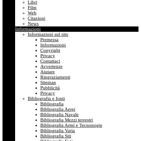
Libri
Film
Web
Citazioni
News
Informazioni
Informazioni sul sito
Premessa
Informazioni
Copyright
Privacy
Contattaci
Avvertenze
Aiutare
Ringraziamenti
Sitemap
Pubblicità
Privacy
Bibliografia e fonti
Bibliografia
Bibliografia Aerei
Bibliografia Navale
Bibliografia Mezzi terrestri
Bibliografia Armi e Tecnonogie
Bibliografia Varia
Bibliografia Siti