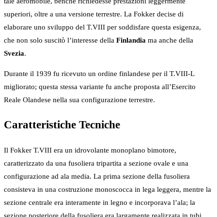
tale aeromobile, benché richiedesse prestazioni leggermente
superiori, oltre a una versione terrestre. La Fokker decise di
elaborare uno sviluppo del T.VIII per soddisfare questa esigenza,
che non solo suscitò l’interesse della
Finlandia
ma anche della
Svezia
.
Durante il 1939 fu ricevuto un ordine finlandese per il T.VIII-L
migliorato; questa stessa variante fu anche proposta all’Esercito
Reale Olandese nella sua configurazione terrestre.
Caratteristiche Tecniche
Il Fokker T.VIII era un idrovolante monoplano bimotore,
caratterizzato da una fusoliera tripartita a sezione ovale e una
configurazione ad ala media. La prima sezione della fusoliera
consisteva in una costruzione monoscocca in lega leggera, mentre la
sezione centrale era interamente in legno e incorporava l’ala; la
sezione posteriore della fusoliera era largamente realizzata in tubi