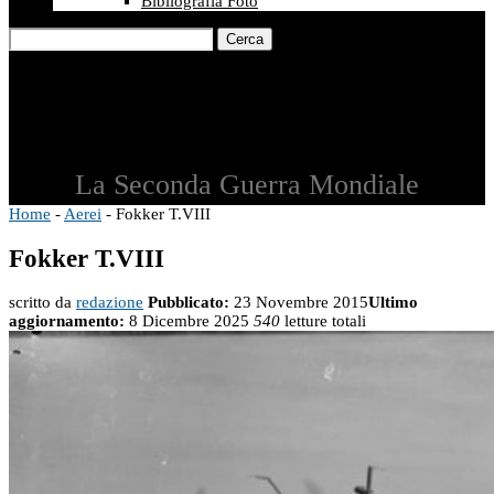
Bibliografia Foto
Cerca
La Seconda Guerra Mondiale
Home
-
Aerei
-
Fokker T.VIII
Fokker T.VIII
scritto da
redazione
Pubblicato:
23 Novembre 2015
Ultimo
aggiornamento:
8 Dicembre 2025
540
letture totali