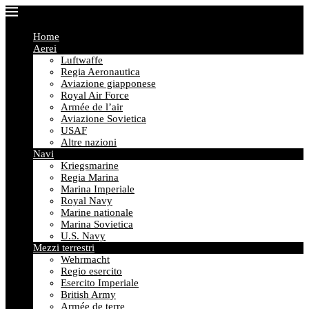
Home
Aerei
Luftwaffe
Regia Aeronautica
Aviazione giapponese
Royal Air Force
Armée de l’air
Aviazione Sovietica
USAF
Altre nazioni
Navi
Kriegsmarine
Regia Marina
Marina Imperiale
Royal Navy
Marine nationale
Marina Sovietica
U.S. Navy
Mezzi terrestri
Wehrmacht
Regio esercito
Esercito Imperiale
British Army
Armée de terre