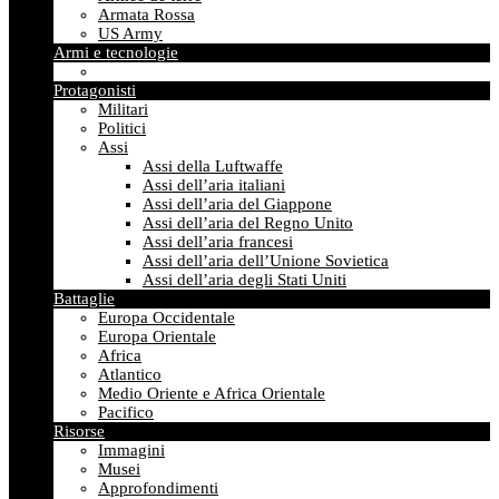
Armata Rossa
US Army
Armi e tecnologie
Protagonisti
Militari
Politici
Assi
Assi della Luftwaffe
Assi dell’aria italiani
Assi dell’aria del Giappone
Assi dell’aria del Regno Unito
Assi dell’aria francesi
Assi dell’aria dell’Unione Sovietica
Assi dell’aria degli Stati Uniti
Battaglie
Europa Occidentale
Europa Orientale
Africa
Atlantico
Medio Oriente e Africa Orientale
Pacifico
Risorse
Immagini
Musei
Approfondimenti