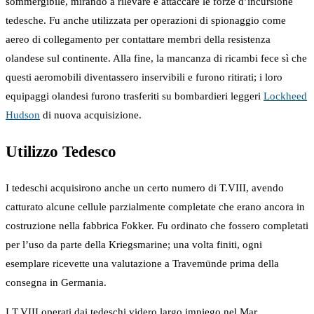
sommergibile, mirando a rilevare e attaccare le forze d’incursione
tedesche. Fu anche utilizzata per operazioni di spionaggio come
aereo di collegamento per contattare membri della resistenza
olandese sul continente. Alla fine, la mancanza di ricambi fece sì che
questi aeromobili diventassero inservibili e furono ritirati; i loro
equipaggi olandesi furono trasferiti su bombardieri leggeri
Lockheed
Hudson
di nuova acquisizione.
Utilizzo Tedesco
I tedeschi acquisirono anche un certo numero di T.VIII, avendo
catturato alcune cellule parzialmente completate che erano ancora in
costruzione nella fabbrica Fokker. Fu ordinato che fossero completati
per l’uso da parte della Kriegsmarine; una volta finiti, ogni
esemplare ricevette una valutazione a Travemünde prima della
consegna in Germania.
I T.VIII operati dai tedeschi videro largo impiego nel Mar