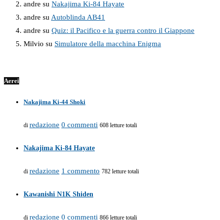
andre
su
Nakajima Ki-84 Hayate
andre
su
Autoblinda AB41
andre
su
Quiz: il Pacifico e la guerra contro il Giappone
Milvio
su
Simulatore della macchina Enigma
Aerei
Nakajima Ki-44 Shoki
redazione
0 commenti
di
608 letture totali
Nakajima Ki-84 Hayate
redazione
1 commento
di
782 letture totali
Kawanishi N1K Shiden
redazione
0 commenti
di
866 letture totali