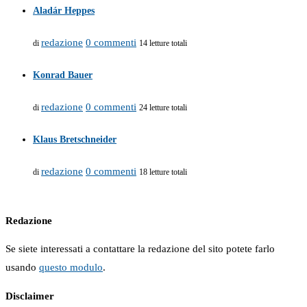
Aladár Heppes
redazione
0 commenti
di
14 letture totali
Konrad Bauer
redazione
0 commenti
di
24 letture totali
Klaus Bretschneider
redazione
0 commenti
di
18 letture totali
Redazione
Se siete interessati a contattare la redazione del sito potete farlo
usando
questo modulo
.
Disclaimer