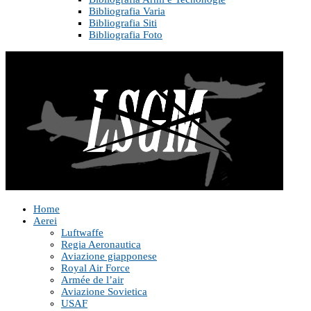
Bibliografia Varia
Bibliografia Siti
Bibliografia Foto
Home
Aerei
Luftwaffe
Regia Aeronautica
Aviazione giapponese
Royal Air Force
Armée de l’air
Aviazione Sovietica
USAF