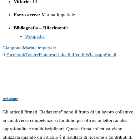
Vittorie:
13
Forza
aerea:
Marina Imperiale
Bibliografia – Riferimenti:
Wikipedia
Giappone
i
Marina imperiale
0
Facebook
Twitter
Pinterest
Linkedin
Reddit
Whatsapp
Email
redazione
Gli articoli firmati "Redazione" sono il frutto di un lavoro collettivo,
in cui diverse competenze si fondono per offrire ai lettori analisi
approfondite e multidisciplinari. Questa firma collettiva viene
utilizzata quando un articolo è il risultato di ricerche e contributi di