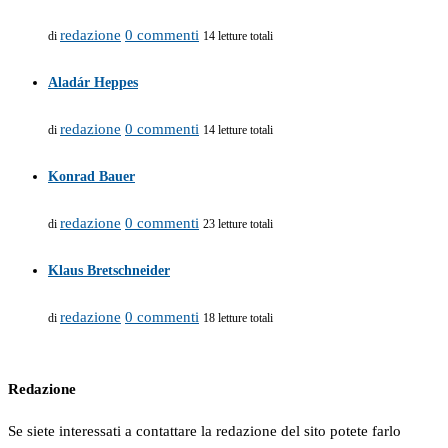
redazione
0 commenti
di
14 letture totali
Aladár Heppes
redazione
0 commenti
di
14 letture totali
Konrad Bauer
redazione
0 commenti
di
23 letture totali
Klaus Bretschneider
redazione
0 commenti
di
18 letture totali
Redazione
Se siete interessati a contattare la redazione del sito potete farlo