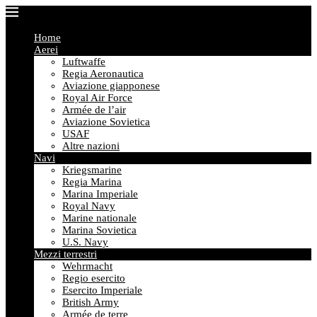
Home
Aerei
Luftwaffe
Regia Aeronautica
Aviazione giapponese
Royal Air Force
Armée de l’air
Aviazione Sovietica
USAF
Altre nazioni
Navi
Kriegsmarine
Regia Marina
Marina Imperiale
Royal Navy
Marine nationale
Marina Sovietica
U.S. Navy
Mezzi terrestri
Wehrmacht
Regio esercito
Esercito Imperiale
British Army
Armée de terre