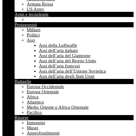
Armata Rossa
US Army
Armi e tecnologie
Protagonisti
Militari
Politici
Assi
Assi della Luftwaffe
Assi dell’aria italiani
Assi dell’aria del Giappone
Assi dell’aria del Regno Unito
Assi dell’aria francesi
Assi dell’aria dell’Unione Sovietica
Assi dell’aria degli Stati Uniti
Battaglie
Europa Occidentale
Europa Orientale
Africa
Atlantico
Medio Oriente e Africa Orientale
Pacifico
Risorse
Immagini
Musei
Approfondimenti