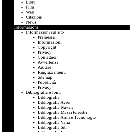
Libri
Film
Web
Citazioni
News
Informazioni
Informazioni sul sito
Premessa
Informazioni
Copyright
Privacy
Contattaci
Avvertenze
Aiutare
Ringraziamenti
Sitemap
Pubblicità
Privacy
Bibliografia e fonti
Bibliografia
Bibliografia Aerei
Bibliografia Navale
Bibliografia Mezzi terrestri
Bibliografia Armi e Tecnonogie
Bibliografia Varia
Bibliografia Siti