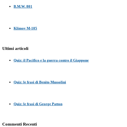
B.M.W. 801
Klimov M-105
Ultimi articoli
Quiz: il Pacifico e la guerra contro il Giappone
Quiz: le frasi di Benito Mussolini
Quiz: le frasi di George Patton
Commenti Recenti