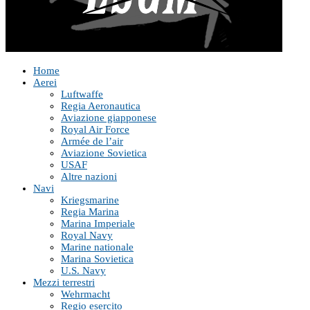
Home
Aerei
Luftwaffe
Regia Aeronautica
Aviazione giapponese
Royal Air Force
Armée de l’air
Aviazione Sovietica
USAF
Altre nazioni
Navi
Kriegsmarine
Regia Marina
Marina Imperiale
Royal Navy
Marine nationale
Marina Sovietica
U.S. Navy
Mezzi terrestri
Wehrmacht
Regio esercito