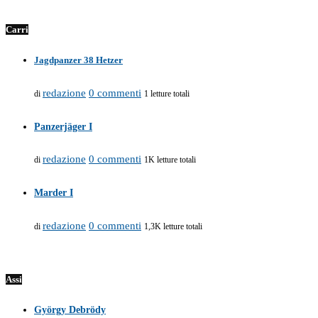
Carri
Jagdpanzer 38 Hetzer
redazione
0 commenti
di
1 letture totali
Panzerjäger I
redazione
0 commenti
di
1K letture totali
Marder I
redazione
0 commenti
di
1,3K letture totali
Assi
György Debrödy