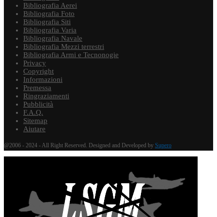
Bibliografia Aerei
Bibliografia Foto
Bibliografia Siti
Bibliografia Varia
Bibliografia Navale
Bibliografia Mezzi terrestri
Bibliografia Armi e Tecnonogie
Privacy
Copyright
Informazioni
Premessa
Ringraziamenti
Pubblicità
F.A.Q.
Sitemap
Aiutare
@2006 - 2024 - All Right Reserved. Designed and Developed by
Supero