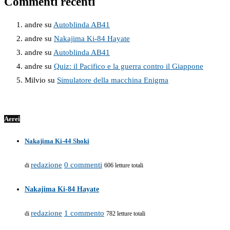
Commenti recenti
andre
su
Autoblinda AB41
andre
su
Nakajima Ki-84 Hayate
andre
su
Autoblinda AB41
andre
su
Quiz: il Pacifico e la guerra contro il Giappone
Milvio
su
Simulatore della macchina Enigma
Aerei
Nakajima Ki-44 Shoki
redazione
0 commenti
di
606 letture totali
Nakajima Ki-84 Hayate
redazione
1 commento
di
782 letture totali