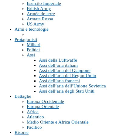
Esercito Imperiale
British Army
Armée de terre
Armata Rossa
US Army
Armi e tecnologie
Protagonisti
Militari
Politici
Assi
Assi della Luftwaffe
Assi dell’aria italiani
Assi dell’aria del Giappone
Assi dell’aria del Regno Unito
Assi dell’aria francesi
Assi dell’aria dell’Unione Sovietica
Assi dell’aria degli Stati Uniti
Battaglie
Europa Occidentale
Europa Orientale
Africa
Atlantico
Medio Oriente e Africa Orientale
Pacifico
Risorse