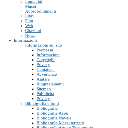
Immagini
Musei
Approfondimenti
Libri
Film
Web
Citazioni
News
Informazioni
Informazioni sul sito
Premessa
Informazioni
Copyright
Privacy
Contattaci
Avvertenze
Aiutare
Ringraziamenti
Sitemap
Pubblicità
Privacy
Bibliografia e fonti
Bibliografia
Bibliografia Aerei
Bibliografia Navale
Bibliografia Mezzi terrestri
Bibliografia Armi e Tecnonogie