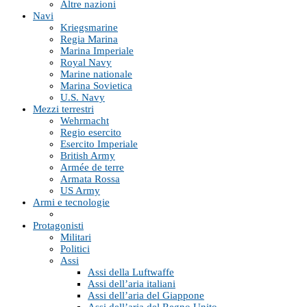
Altre nazioni
Navi
Kriegsmarine
Regia Marina
Marina Imperiale
Royal Navy
Marine nationale
Marina Sovietica
U.S. Navy
Mezzi terrestri
Wehrmacht
Regio esercito
Esercito Imperiale
British Army
Armée de terre
Armata Rossa
US Army
Armi e tecnologie
Protagonisti
Militari
Politici
Assi
Assi della Luftwaffe
Assi dell’aria italiani
Assi dell’aria del Giappone