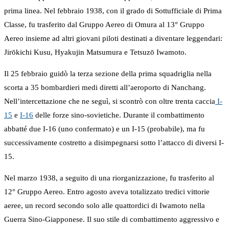
prima linea. Nel febbraio 1938, con il grado di Sottufficiale di Prima
Classe, fu trasferito dal Gruppo Aereo di Omura al 13° Gruppo
Aereo insieme ad altri giovani piloti destinati a diventare leggendari:
Jirōkichi Kusu, Hyakujin Matsumura e Tetsuzō Iwamoto.
Il 25 febbraio guidò la terza sezione della prima squadriglia nella
scorta a 35 bombardieri medi diretti all’aeroporto di Nanchang.
Nell’intercettazione che ne seguì, si scontrò con oltre trenta caccia
I-
15
e
I-16
delle forze sino-sovietiche. Durante il combattimento
abbatté due I-16 (uno confermato) e un I-15 (probabile), ma fu
successivamente costretto a disimpegnarsi sotto l’attacco di diversi I-
15.
Nel marzo 1938, a seguito di una riorganizzazione, fu trasferito al
12° Gruppo Aereo. Entro agosto aveva totalizzato tredici vittorie
aeree, un record secondo solo alle quattordici di Iwamoto nella
Guerra Sino-Giapponese. Il suo stile di combattimento aggressivo e