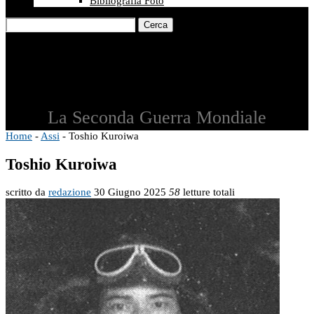
Bibliografia Foto
Cerca
La Seconda Guerra Mondiale
Home
-
Assi
-
Toshio Kuroiwa
Toshio Kuroiwa
scritto da
redazione
30 Giugno 2025
58
letture totali