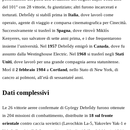
del 101° con 28 vittorie, fu giustiziato; altri furono incarcerati e
torturati. Debrődy si stabilì prima in
Italia
, dove lavorò come
operaio, agente di viaggio e comparsa cinematografica per Cinecittà.
Successivamente si trasferì in
Spagna
, dove ritrovò Miklós
Kenyeres, suo salvatore di sette anni prima, e i due frequentarono
insieme l’università. Nel
1957
Debrődy emigrò in
Canada
, dove fu
assunto dalla Westinghouse Electric. Nel
1968
si trasferì negli
Stati
Uniti
, dove lavorò per una grande compagnia aerea statunitense.
Morì il
2 febbraio 1984
a
Cortland
, nello Stato di New York, di
cancro ai polmoni, all’età di sessantatré anni.
Dati complessivi
Le 26 vittorie aeree confermate di György Debrődy furono ottenute
in 204 missioni di combattimento, distribuite in
18 sul fronte
orientale
contro caccia sovietici (Lavochkin La-5, Yakovlev Yak-1 e