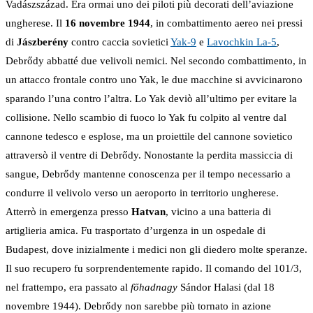
Vadászszázad. Era ormai uno dei piloti più decorati dell’aviazione
ungherese. Il
16 novembre 1944
, in combattimento aereo nei pressi
di
Jászberény
contro caccia sovietici
Yak-9
e
Lavochkin La-5
,
Debrődy abbatté due velivoli nemici. Nel secondo combattimento, in
un attacco frontale contro uno Yak, le due macchine si avvicinarono
sparando l’una contro l’altra. Lo Yak deviò all’ultimo per evitare la
collisione. Nello scambio di fuoco lo Yak fu colpito al ventre dal
cannone tedesco e esplose, ma un proiettile del cannone sovietico
attraversò il ventre di Debrődy. Nonostante la perdita massiccia di
sangue, Debrődy mantenne conoscenza per il tempo necessario a
condurre il velivolo verso un aeroporto in territorio ungherese.
Atterrò in emergenza presso
Hatvan
, vicino a una batteria di
artiglieria amica. Fu trasportato d’urgenza in un ospedale di
Budapest, dove inizialmente i medici non gli diedero molte speranze.
Il suo recupero fu sorprendentemente rapido. Il comando del 101/3,
nel frattempo, era passato al
főhadnagy
Sándor Halasi (dal 18
novembre 1944). Debrődy non sarebbe più tornato in azione