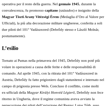
operativa per il resto della guerra. Nel
gennaio 1945
, durante la
convalescenza, fu promosso
capitano
(
százados
) e insignito della
Magyar Tiszti Arany Vitézségi Érem
(Medaglia d’Oro al Valore per
Ufficiali), la più alta decorazione militare ungherese, conferita a soli
due piloti del 101° Vadászezred (Debrődy stesso e László Molnár,
postumamente).
L’esilio
Tornato ai Pumas nella primavera del 1945, Debrődy non poté più
volare in operazioni a causa delle ferite e delle responsabilità di
comando. Ad aprile 1945, con la ritirata del 101° Vadászezred in
Austria, Debrődy fu fatto prigioniero dagli statunitensi e internato nel
campo di prigionia presso Wels. Concluso il conflitto, come molti
ex-ufficiali della
Magyar Királyi Honvéd Légierő
, Debrődy non fece
ritorno in Ungheria, dove il regime comunista aveva avviato la
persecuzione dei piloti dell’aviazione del Regno: Lajos Tóth, asso