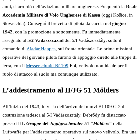
anni, si arruolò nell’aviazione militare ungherese. Frequentò la
Reale
Accademia Militare di Volo Ungherese di Kassa
(oggi Košice, in
Slovacchia). Conseguì il brevetto di pilota da caccia nel
giugno
1942
, con la promozione a sottotenente. Fu immediatamente
assegnato al
5/2 Vadászszázad
del 5/I Vadászosztály, sotto il
comando di
Aladár Heppes
, sul fronte orientale. Le prime missioni
operative del giovane pilota furono di appoggio diretto alle truppe di
terra, con il
Messerschmitt Bf 109
F-4, velivolo non ideale per il
ruolo di attacco al suolo ma comunque utilizzato.
L’addestramento al II/JG 51 Mölders
All’inizio del 1943, in vista dell’arrivo dei nuovi Bf 109 G-2 di
costruzione tedesca al 5/I Vadászosztály, Debrődy fu distaccato
presso il
II.
Gruppe
del
Jagdgeschwader
51 “
Mölders
“
della
Luftwaffe per l’addestramento operativo sul nuovo velivolo. Era una