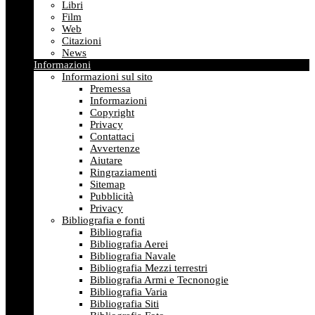
Libri
Film
Web
Citazioni
News
Informazioni
Informazioni sul sito
Premessa
Informazioni
Copyright
Privacy
Contattaci
Avvertenze
Aiutare
Ringraziamenti
Sitemap
Pubblicità
Privacy
Bibliografia e fonti
Bibliografia
Bibliografia Aerei
Bibliografia Navale
Bibliografia Mezzi terrestri
Bibliografia Armi e Tecnonogie
Bibliografia Varia
Bibliografia Siti