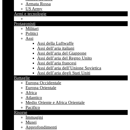
Armata Rossa
US Army
Armi e tecnologie
Protagonisti
Militari
Politici
Assi
Assi della Luftwaffe
Assi dell’aria italiani
Assi dell’aria del Giappone
Assi dell’aria del Regno Unito
Assi dell’aria francesi
Assi dell’aria dell’Unione Sovietica
Assi dell’aria degli Stati Uniti
Battaglie
Europa Occidentale
Europa Orientale
Africa
Atlantico
Medio Oriente e Africa Orientale
Pacifico
Risorse
Immagini
Musei
Approfondimenti