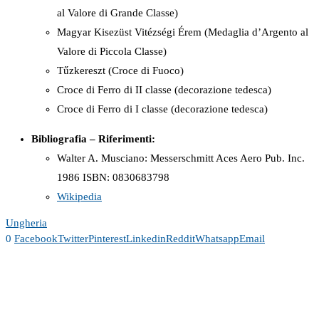
al Valore di Grande Classe)
Magyar Kisezüst Vitézségi Érem (Medaglia d’Argento al
Valore di Piccola Classe)
Tűzkereszt (Croce di Fuoco)
Croce di Ferro di II classe (decorazione tedesca)
Croce di Ferro di I classe (decorazione tedesca)
Bibliografia – Riferimenti:
Walter A. Musciano: Messerschmitt Aces Aero Pub. Inc.
1986 ISBN: 0830683798
Wikipedia
Ungheria
0
Facebook
Twitter
Pinterest
Linkedin
Reddit
Whatsapp
Email