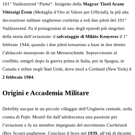
101° Vadászezred “
Puma
“. Insignito della
Magyar Tiszti Arany
Vitézségi Érem
(Medaglia d’Oro al Valore per Ufficiali), la più alta
decorazione militare ungherese conferita a soli due piloti del 101°
Vadászezred. Fu il protagonista di uno degli episodi più singolari
della storia dell’aviazione: il
salvataggio di Miklós Kenyeres
il 1°
febbraio 1944, quando i due piloti tornarono a base in due dentro
l’abitacolo monoposto di un Messerschmitt. Sopravvissuto al
conflitto, emigrò dopo la guerra prima in Italia, poi in Spagna, in
Canada e infine negli Stati Uniti, dove morì a Cortland (New York) il
2 febbraio 1984
.
Origini e Accademia Militare
Debrődy nacque in un piccolo villaggio dell’Ungheria centrale, nella
contea di Fejér. Mostrò fin dall’adolescenza una passione per
l’aviazione e fu un membro impegnato del movimento
Cserkészek
(Boy Scout) ungherese. Concluso il liceo nel
1939
, all’età di diciotto