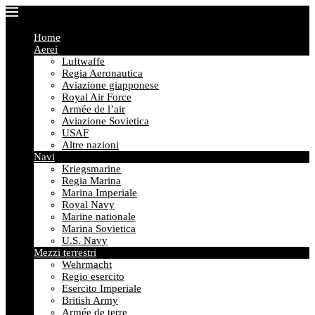
Home
Aerei
Luftwaffe
Regia Aeronautica
Aviazione giapponese
Royal Air Force
Armée de l’air
Aviazione Sovietica
USAF
Altre nazioni
Navi
Kriegsmarine
Regia Marina
Marina Imperiale
Royal Navy
Marine nationale
Marina Sovietica
U.S. Navy
Mezzi terrestri
Wehrmacht
Regio esercito
Esercito Imperiale
British Army
Armée de terre