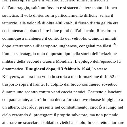
dall’atterraggio, saltò un fossato e si staccò da terra sotto il fuoco
sovietico. Il volo di rientro fu particolarmente difficile: senza il
tettuccio, alla velocità di oltre 400 km/h, il flusso d’aria gelida era
così intenso da risucchiare i due piloti dall’abitacolo. Riuscirono
comunque a mantenere il controllo del velivolo. Quindici minuti
dopo atterrarono sull’aeroporto ungherese, congelati ma illesi. È
l’unico salvataggio noto di questo tipo nella storia dell’aviazione
militare della Seconda Guerra Mondiale. L’epilogo dell’episodio fu
drammatico.
Due giorni dopo, il 3 febbraio 1944
, lo stesso
Kenyeres, ancora una volta in scorta a una formazione di Ju 52 da
trasporto sopra il fronte, fu colpito dal fuoco contraereo sovietico
durante uno scontro contro venti caccia nemici. Costretto a lanciarsi
col paracadute, atterrò in una densa foresta dove rimase impigliato a
un albero. Debrődy, presente nel combattimento, circolò a lungo nel
cielo cercando di proteggere il proprio salvatore, ma non potendo
atterrare né scacciare i soldati sovietici al suolo, fu costretto a tornare