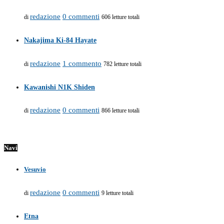
redazione
0 commenti
di
606 letture totali
Nakajima Ki-84 Hayate
redazione
1 commento
di
782 letture totali
Kawanishi N1K Shiden
redazione
0 commenti
di
866 letture totali
Navi
Vesuvio
redazione
0 commenti
di
9 letture totali
Etna