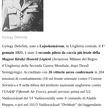
György Debrödy
György Debrődy, nato a
Lajoskomárom
, in Ungheria centrale, il
1°
gennaio 1921
, è stato il
secondo pilota da caccia più letale della
Magyar Királyi Honvéd Légierő
(Aviazione Militare del Regno
d’Ungheria) della Seconda Guerra Mondiale, dopo Dezső
Szentgyörgyi. Accreditato con
26 vittorie aeree confermate
in 204
missioni di combattimento (18 sul fronte orientale contro l’Unione
Sovietica e 8 nella difesa del territorio nazionale ungherese contro
l’
USAAF Fifteenth Air Force
), prestò servizio prima nel 5/2
Vadászszázad del 5/I Vadászosztály sotto il comando di Aladár
Heppes, e poi nel 101/3 Vadászszázad “
Drótkefe
” del leggendario