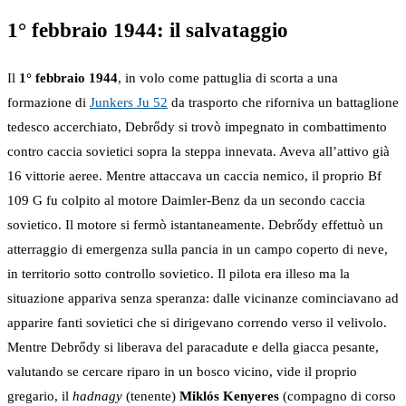
1° febbraio 1944: il salvataggio
Il
1° febbraio 1944
, in volo come pattuglia di scorta a una
formazione di
Junkers Ju 52
da trasporto che riforniva un battaglione
tedesco accerchiato, Debrődy si trovò impegnato in combattimento
contro caccia sovietici sopra la steppa innevata. Aveva all’attivo già
16 vittorie aeree. Mentre attaccava un caccia nemico, il proprio Bf
109 G fu colpito al motore Daimler-Benz da un secondo caccia
sovietico. Il motore si fermò istantaneamente. Debrődy effettuò un
atterraggio di emergenza sulla pancia in un campo coperto di neve,
in territorio sotto controllo sovietico. Il pilota era illeso ma la
situazione appariva senza speranza: dalle vicinanze cominciavano ad
apparire fanti sovietici che si dirigevano correndo verso il velivolo.
Mentre Debrődy si liberava del paracadute e della giacca pesante,
valutando se cercare riparo in un bosco vicino, vide il proprio
gregario, il
hadnagy
(tenente)
Miklós Kenyeres
(compagno di corso