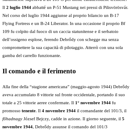
Il
2 luglio 1944
abbatté un P-51 Mustang nei pressi di Pilisvörösvár.
Nel corso del luglio 1944 aggiunse al proprio bilancio un B-17
Flying Fortress e un B-24 Liberator. In una occasione il proprio Bf
109 fu colpito dal fuoco di un caccia statunitense e il serbatoio
dell’ossigeno esplose, ferendo Debrődy con schegge ma senza
compromettere la sua capacità di pilotaggio. Atterrò con una sola
gamba del carrello funzionante.
Il comando e il ferimento
Alla fine della “stagione americana” (maggio-agosto 1944) Debrődy
aveva accumulato 8 vittorie sul fronte occidentale, portando il suo
totale a 25 vittorie aeree confermate. Il
1° novembre 1944
fu
promosso
tenente
. Il
4 novembre 1944
il comandante del 101/3, il
főhadnagy
József Bejczy, cadde in azione. Il giorno seguente, il
5
novembre 1944
, Debrődy assunse il comando del 101/3