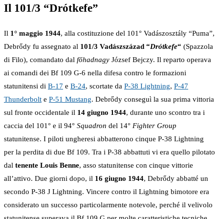
Il 101/3 “Drótkefe”
Il
1° maggio 1944
, alla costituzione del 101° Vadászosztály “Puma”,
Debrődy fu assegnato al
101/3 Vadászszázad “
Drótkefe
“
(Spazzola
di Filo), comandato dal
főhadnagy
József Bejczy. Il reparto operava
ai comandi dei Bf 109 G-6 nella difesa contro le formazioni
statunitensi di
B-17
e
B-24
, scortate da
P-38 Lightning
,
P-47
Thunderbolt
e
P-51 Mustang
. Debrődy conseguì la sua prima vittoria
sul fronte occidentale il
14 giugno 1944
, durante uno scontro tra i
caccia del 101° e il 94°
Squadron
del 14°
Fighter Group
statunitense. I piloti ungheresi abbatterono cinque P-38 Lightning
per la perdita di due Bf 109. Tra i P-38 abbattuti vi era quello pilotato
dal
tenente Louis Benne
, asso statunitense con cinque vittorie
all’attivo. Due giorni dopo, il
16 giugno 1944
, Debrődy abbatté un
secondo P-38 J Lightning. Vincere contro il Lightning bimotore era
considerato un successo particolarmente notevole, perché il velivolo
statunitense superava il Bf 109 G per molte caratteristiche tecniche.