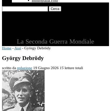
Bibliografia Foto
Cerca
La Seconda Guerra Mondiale
Home
-
Assi
-
György Debrödy
György Debrödy
scritto da
redazione
19 Giugno 2026
15
letture totali