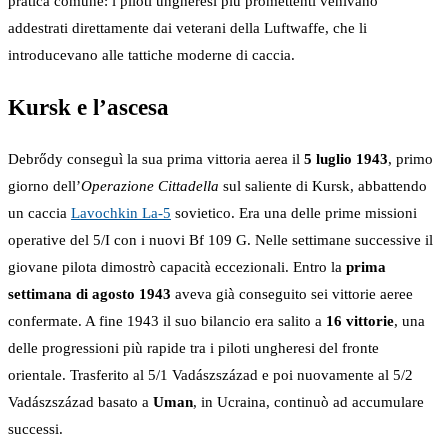
pratica comune: i piloti ungheresi più promettenti venivano
addestrati direttamente dai veterani della Luftwaffe, che li
introducevano alle tattiche moderne di caccia.
Kursk e l’ascesa
Debrődy conseguì la sua prima vittoria aerea il
5 luglio 1943
, primo
giorno dell’
Operazione Cittadella
sul saliente di Kursk, abbattendo
un caccia
Lavochkin La-5
sovietico. Era una delle prime missioni
operative del 5/I con i nuovi Bf 109 G. Nelle settimane successive il
giovane pilota dimostrò capacità eccezionali. Entro la
prima
settimana di agosto 1943
aveva già conseguito sei vittorie aeree
confermate. A fine 1943 il suo bilancio era salito a
16 vittorie
, una
delle progressioni più rapide tra i piloti ungheresi del fronte
orientale. Trasferito al 5/1 Vadászszázad e poi nuovamente al 5/2
Vadászszázad basato a
Uman
, in Ucraina, continuò ad accumulare
successi.