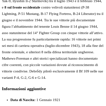
Yak-9, Ilyushin Il-2 Sturmovik) tra il luglio 1943 e il febbraio 1944,
e
8 sul fronte occidentale
contro velivoli statunitensi (P-38
Lightning, P-51 Mustang, B-17 Flying Fortress, B-24 Liberator) tra il
giugno e il novembre 1944. Tra le sue vittorie più documentate
figura l’abbattimento del tenente Louis Benne il 14 giugno 1944,
asso statunitense del 14° Fighter Group con cinque vittorie all’attivo.
La sua progressione fu particolarmente rapida: 16 vittorie nei primi
sei mesi di carriera operativa (luglio-dicembre 1943), 18 alla fine del
fronte orientale, e ulteriori 8 nella difesa territoriale ungherese.
Mathews-Foreman e altri storici specializzati hanno documentato
cifre coerenti, con piccole variazioni dovute al riconoscimento di
vittorie condivise. Debrődy pilotò esclusivamente il Bf 109 nelle sue
varianti F-4, G-2, G-6 e G-14.
Informazioni aggiuntive
Data di Nascita:
1 Gennaio 1921