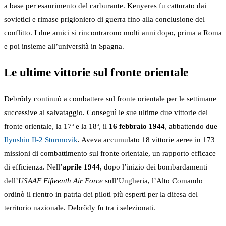
a base per esaurimento del carburante. Kenyeres fu catturato dai
sovietici e rimase prigioniero di guerra fino alla conclusione del
conflitto. I due amici si rincontrarono molti anni dopo, prima a Roma
e poi insieme all’università in Spagna.
Le ultime vittorie sul fronte orientale
Debrődy continuò a combattere sul fronte orientale per le settimane
successive al salvataggio. Conseguì le sue ultime due vittorie del
fronte orientale, la 17ª e la 18ª, il
16 febbraio 1944
, abbattendo due
Ilyushin Il-2 Sturmovik
. Aveva accumulato 18 vittorie aeree in 173
missioni di combattimento sul fronte orientale, un rapporto efficace
di efficienza. Nell’
aprile 1944
, dopo l’inizio dei bombardamenti
dell’
USAAF Fifteenth Air Force
sull’Ungheria, l’Alto Comando
ordinò il rientro in patria dei piloti più esperti per la difesa del
territorio nazionale. Debrődy fu tra i selezionati.