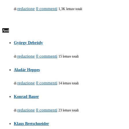
redazione
0 commenti
di
1,3K letture totali
Assi
György Debrödy
redazione
0 commenti
di
15 letture totali
Aladár Heppes
redazione
0 commenti
di
14 letture totali
Konrad Bauer
redazione
0 commenti
di
23 letture totali
Klaus Bretschneider