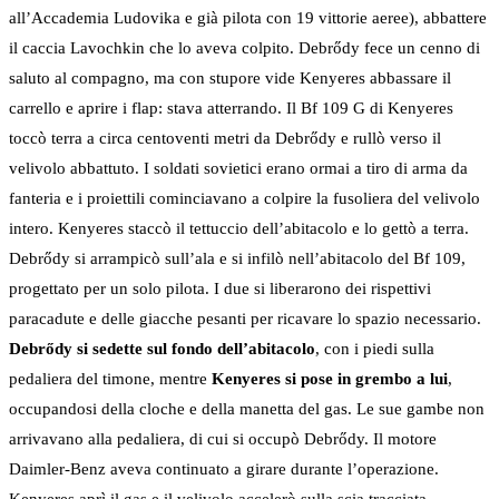
all’Accademia Ludovika e già pilota con 19 vittorie aeree), abbattere
il caccia Lavochkin che lo aveva colpito. Debrődy fece un cenno di
saluto al compagno, ma con stupore vide Kenyeres abbassare il
carrello e aprire i flap: stava atterrando. Il Bf 109 G di Kenyeres
toccò terra a circa centoventi metri da Debrődy e rullò verso il
velivolo abbattuto. I soldati sovietici erano ormai a tiro di arma da
fanteria e i proiettili cominciavano a colpire la fusoliera del velivolo
intero. Kenyeres staccò il tettuccio dell’abitacolo e lo gettò a terra.
Debrődy si arrampicò sull’ala e si infilò nell’abitacolo del Bf 109,
progettato per un solo pilota. I due si liberarono dei rispettivi
paracadute e delle giacche pesanti per ricavare lo spazio necessario.
Debrődy si sedette sul fondo dell’abitacolo
, con i piedi sulla
pedaliera del timone, mentre
Kenyeres si pose in grembo a lui
,
occupandosi della cloche e della manetta del gas. Le sue gambe non
arrivavano alla pedaliera, di cui si occupò Debrődy. Il motore
Daimler-Benz aveva continuato a girare durante l’operazione.
Kenyeres aprì il gas e il velivolo accelerò sulla scia tracciata