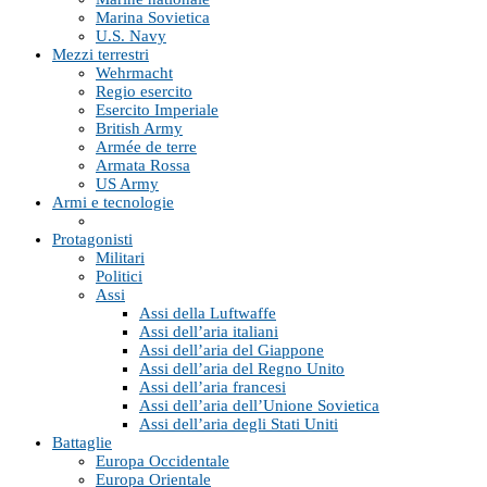
Marina Sovietica
U.S. Navy
Mezzi terrestri
Wehrmacht
Regio esercito
Esercito Imperiale
British Army
Armée de terre
Armata Rossa
US Army
Armi e tecnologie
Protagonisti
Militari
Politici
Assi
Assi della Luftwaffe
Assi dell’aria italiani
Assi dell’aria del Giappone
Assi dell’aria del Regno Unito
Assi dell’aria francesi
Assi dell’aria dell’Unione Sovietica
Assi dell’aria degli Stati Uniti
Battaglie
Europa Occidentale
Europa Orientale