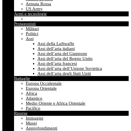
Armata Rossa
US Army
Armi e tecnologie
Protagonisti
Militari
Politici
Assi
Assi della Luftwaffe
Assi dell’aria italiani
Assi dell’aria del Giappone
Assi dell’aria del Regno Unito
Assi dell’aria francesi
Assi dell’aria dell’Unione Sovietica
Assi dell’aria degli Stati Uniti
Battaglie
Europa Occidentale
Europa Orientale
Africa
Atlantico
Medio Oriente e Africa Orientale
Pacifico
Risorse
Immagini
Musei
Approfondimenti