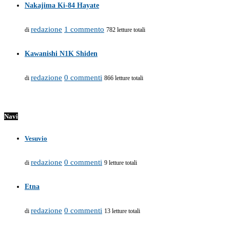
Nakajima Ki-84 Hayate
redazione
1 commento
di
782 letture totali
Kawanishi N1K Shiden
redazione
0 commenti
di
866 letture totali
Navi
Vesuvio
redazione
0 commenti
di
9 letture totali
Etna
redazione
0 commenti
di
13 letture totali