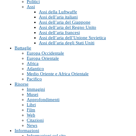
Politici
Assi
Assi della Luftwaffe
Assi dell’aria italiani
Assi dell’aria del Giappone
Assi dell’aria del Regno Unito
Assi dell’aria francesi
Assi dell’aria dell’Unione Sovietica
Assi dell’aria degli Stati Uniti
Battaglie
Europa Occidentale
Europa Orientale
Africa
Atlantico
Medio Oriente e Africa Orientale
Pacifico
Risorse
Immagini
Musei
Approfondimenti
Libri
Film
Web
Citazioni
News
Informazioni
Informazioni sul sito