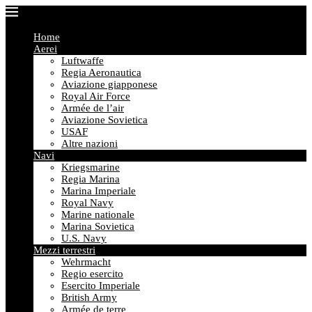
Home
Aerei
Luftwaffe
Regia Aeronautica
Aviazione giapponese
Royal Air Force
Armée de l’air
Aviazione Sovietica
USAF
Altre nazioni
Navi
Kriegsmarine
Regia Marina
Marina Imperiale
Royal Navy
Marine nationale
Marina Sovietica
U.S. Navy
Mezzi terrestri
Wehrmacht
Regio esercito
Esercito Imperiale
British Army
Armée de terre