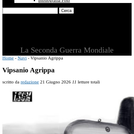
Bibliografia Foto
Cerca
La Seconda Guerra Mondiale
Home
-
Navi
-
Vipsanio Agrippa
Vipsanio Agrippa
scritto da
redazione
21 Giugno 2026
11
letture totali