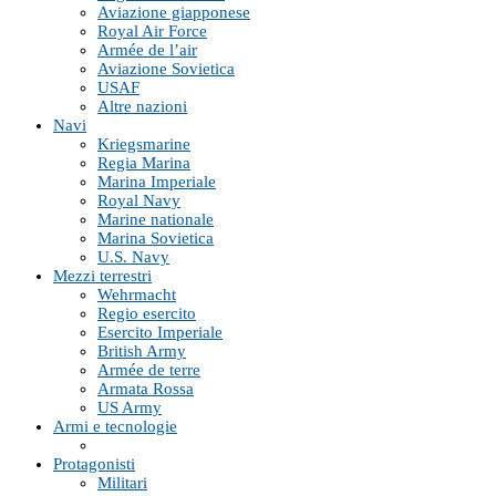
Aviazione giapponese
Royal Air Force
Armée de l’air
Aviazione Sovietica
USAF
Altre nazioni
Navi
Kriegsmarine
Regia Marina
Marina Imperiale
Royal Navy
Marine nationale
Marina Sovietica
U.S. Navy
Mezzi terrestri
Wehrmacht
Regio esercito
Esercito Imperiale
British Army
Armée de terre
Armata Rossa
US Army
Armi e tecnologie
Protagonisti
Militari