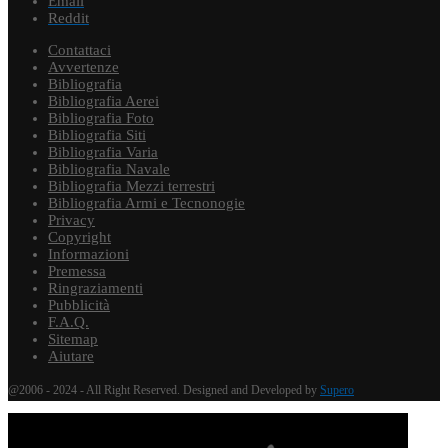
Email
Reddit
Contattaci
Avvertenze
Bibliografia
Bibliografia Aerei
Bibliografia Foto
Bibliografia Siti
Bibliografia Varia
Bibliografia Navale
Bibliografia Mezzi terrestri
Bibliografia Armi e Tecnonogie
Privacy
Copyright
Informazioni
Premessa
Ringraziamenti
Pubblicità
F.A.Q.
Sitemap
Aiutare
@2006 - 2024 - All Right Reserved. Designed and Developed by
Supero