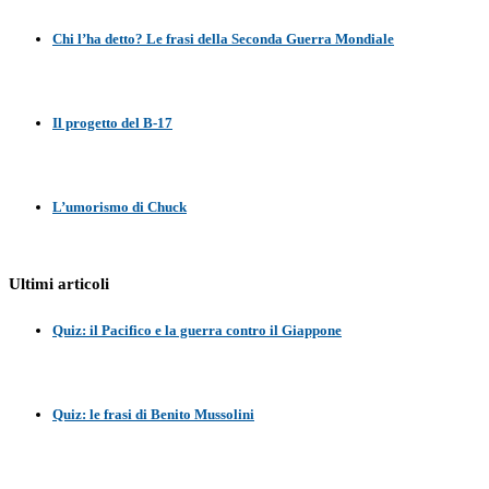
Chi l’ha detto? Le frasi della Seconda Guerra Mondiale
Il progetto del B-17
L’umorismo di Chuck
Ultimi articoli
Quiz: il Pacifico e la guerra contro il Giappone
Quiz: le frasi di Benito Mussolini