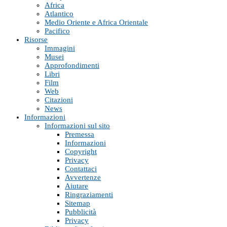
Africa
Atlantico
Medio Oriente e Africa Orientale
Pacifico
Risorse
Immagini
Musei
Approfondimenti
Libri
Film
Web
Citazioni
News
Informazioni
Informazioni sul sito
Premessa
Informazioni
Copyright
Privacy
Contattaci
Avvertenze
Aiutare
Ringraziamenti
Sitemap
Pubblicità
Privacy