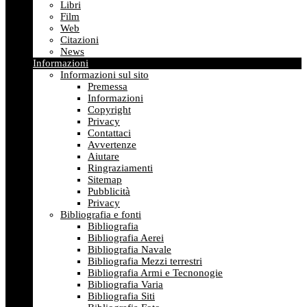
Libri
Film
Web
Citazioni
News
Informazioni
Informazioni sul sito
Premessa
Informazioni
Copyright
Privacy
Contattaci
Avvertenze
Aiutare
Ringraziamenti
Sitemap
Pubblicità
Privacy
Bibliografia e fonti
Bibliografia
Bibliografia Aerei
Bibliografia Navale
Bibliografia Mezzi terrestri
Bibliografia Armi e Tecnonogie
Bibliografia Varia
Bibliografia Siti