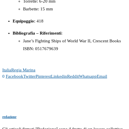
Torrette: 6-20 mm
Barbette: 15 mm
Equipaggio:
418
Bibliografia – Riferimenti
:
Jane’s Fighting Ships of World War II, Crescent Books
ISBN: 0517679639
Italia
Regia Marina
0
Facebook
Twitter
Pinterest
Linkedin
Reddit
Whatsapp
Email
redazione
Gli articoli firmati "Redazione" sono il frutto di un lavoro collettivo,