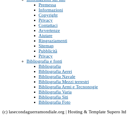
Premessa
Informazioni
Copyright
Privacy
Contattaci
Avvertenze
Aiutare
Ringraziamenti
Sitemap
Pubblicità
Privacy
Bibliografia e fonti
Bibliografia
Bibliografia Aerei
Bibliografia Navale
Bibliografia Mezzi terrestri
Bibliografia Armi e Tecnonogie
Bibliografia Varia
Bibliografia Siti
Bibliografia Foto
(c) lasecondaguerramondiale.org | Hosting & Template Supero ltd