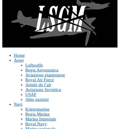
Home
Aerei
Luftwaffe
Regia Aeronautica
Aviazione giapponese
Royal Air Force
Armée de l’air
Aviazione Sovietica
USAF
Altre nazioni
Navi
Kriegsmarine
Regia Marina
Marina Imperiale
Royal Navy
Marine nationale