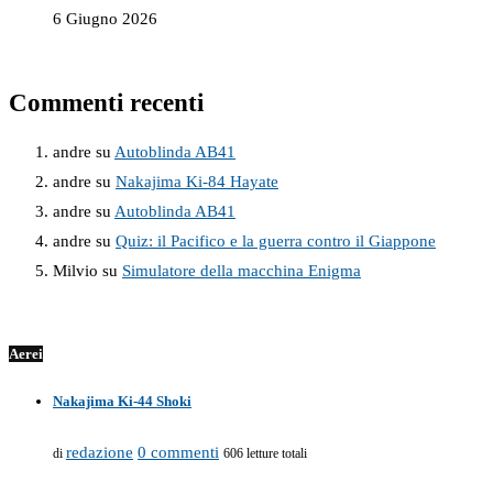
6 Giugno 2026
Commenti recenti
andre
su
Autoblinda AB41
andre
su
Nakajima Ki-84 Hayate
andre
su
Autoblinda AB41
andre
su
Quiz: il Pacifico e la guerra contro il Giappone
Milvio
su
Simulatore della macchina Enigma
Aerei
Nakajima Ki-44 Shoki
redazione
0 commenti
di
606 letture totali