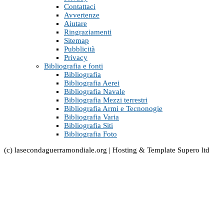
Contattaci
Avvertenze
Aiutare
Ringraziamenti
Sitemap
Pubblicità
Privacy
Bibliografia e fonti
Bibliografia
Bibliografia Aerei
Bibliografia Navale
Bibliografia Mezzi terrestri
Bibliografia Armi e Tecnonogie
Bibliografia Varia
Bibliografia Siti
Bibliografia Foto
(c) lasecondaguerramondiale.org | Hosting & Template Supero ltd