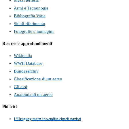
Mezzi terrestri
Armi e Tecnonogie
Bibliografia Varia
Siti di riferimento
Fotografie e immagini
Risorse e approfondimenti
Wikipedia
WWII Database
Bundesarchiv
Classificazione di un aereo
Gli assi
Anatomia di un aereo
Più letti
L’Uruguay mette in vendita cimeli nazisti