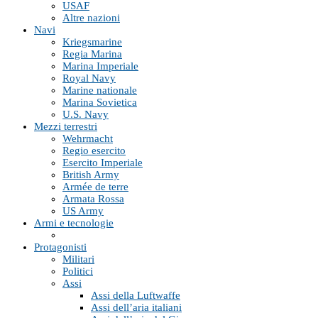
USAF
Altre nazioni
Navi
Kriegsmarine
Regia Marina
Marina Imperiale
Royal Navy
Marine nationale
Marina Sovietica
U.S. Navy
Mezzi terrestri
Wehrmacht
Regio esercito
Esercito Imperiale
British Army
Armée de terre
Armata Rossa
US Army
Armi e tecnologie
Protagonisti
Militari
Politici
Assi
Assi della Luftwaffe
Assi dell’aria italiani