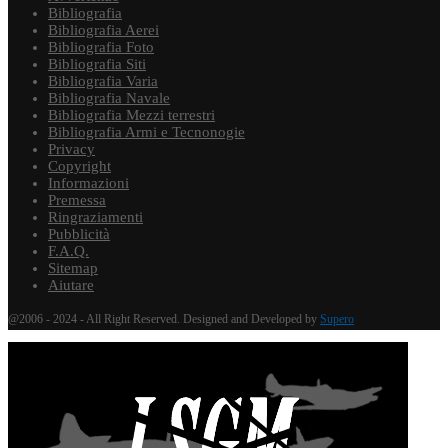
Bibliografia
Bibliografia Aerei
Bibliografia Foto
Bibliografia Siti
Bibliografia Varia
Bibliografia Navale
Bibliografia Mezzi terrestri
Bibliografia Armi e Tecnonogie
Privacy
Copyright
Informazioni
Premessa
Ringraziamenti
Pubblicità
F.A.Q.
Sitemap
Aiutare
@2006 - 2024 - All Right Reserved. Designed and Developed by
Supero