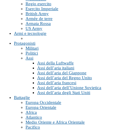
Regio esercito
Esercito Imperiale
British Army
Armée de terre
Armata Rossa
US Army
Armi e tecnologie
Protagonisti
Militari
Politici
Assi
Assi della Luftwaffe
Assi dell’aria italiani
Assi dell’aria del Giappone
Assi dell’aria del Regno Unito
Assi dell’aria francesi
Assi dell’aria dell’Unione Sovietica
Assi dell’aria degli Stati Uniti
Battaglie
Europa Occidentale
Europa Orientale
Africa
Atlantico
Medio Oriente e Africa Orientale
Pacifico