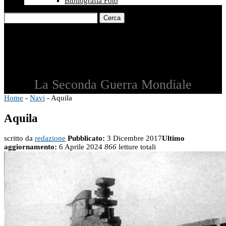
Bibliografia Foto
Cerca
La Seconda Guerra Mondiale
Home
-
Navi
-
Aquila
Aquila
scritto da
redazione
Pubblicato:
3 Dicembre 2017
Ultimo
aggiornamento:
6 Aprile 2024
866
letture totali