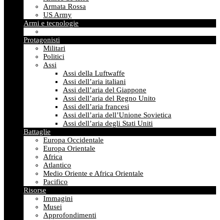
Armata Rossa
US Army
Armi e tecnologie
Protagonisti
Militari
Politici
Assi
Assi della Luftwaffe
Assi dell’aria italiani
Assi dell’aria del Giappone
Assi dell’aria del Regno Unito
Assi dell’aria francesi
Assi dell’aria dell’Unione Sovietica
Assi dell’aria degli Stati Uniti
Battaglie
Europa Occidentale
Europa Orientale
Africa
Atlantico
Medio Oriente e Africa Orientale
Pacifico
Risorse
Immagini
Musei
Approfondimenti