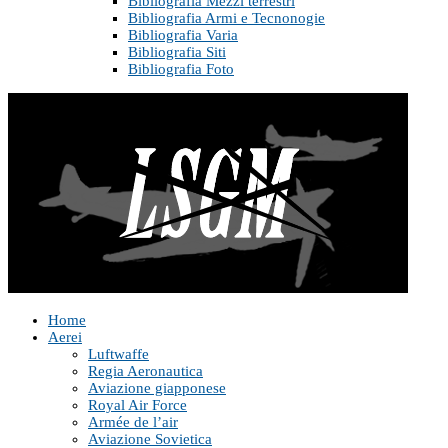
Bibliografia Mezzi terrestri
Bibliografia Armi e Tecnonogie
Bibliografia Varia
Bibliografia Siti
Bibliografia Foto
Home
Aerei
Luftwaffe
Regia Aeronautica
Aviazione giapponese
Royal Air Force
Armée de l’air
Aviazione Sovietica