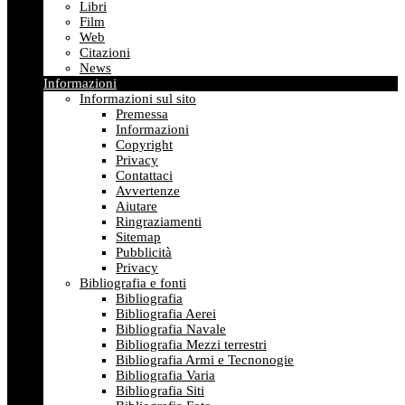
Libri
Film
Web
Citazioni
News
Informazioni
Informazioni sul sito
Premessa
Informazioni
Copyright
Privacy
Contattaci
Avvertenze
Aiutare
Ringraziamenti
Sitemap
Pubblicità
Privacy
Bibliografia e fonti
Bibliografia
Bibliografia Aerei
Bibliografia Navale
Bibliografia Mezzi terrestri
Bibliografia Armi e Tecnonogie
Bibliografia Varia
Bibliografia Siti