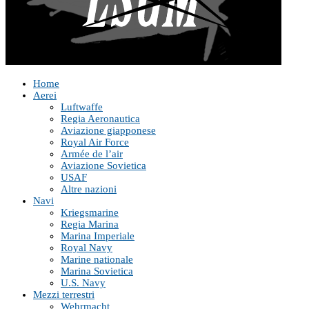
Home
Aerei
Luftwaffe
Regia Aeronautica
Aviazione giapponese
Royal Air Force
Armée de l’air
Aviazione Sovietica
USAF
Altre nazioni
Navi
Kriegsmarine
Regia Marina
Marina Imperiale
Royal Navy
Marine nationale
Marina Sovietica
U.S. Navy
Mezzi terrestri
Wehrmacht