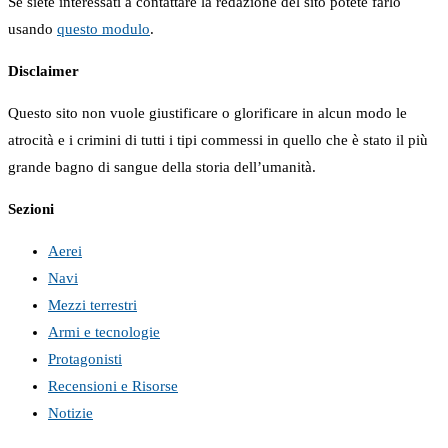
Se siete interessati a contattare la redazione del sito potete farlo
usando
questo modulo
.
Disclaimer
Questo sito non vuole giustificare o glorificare in alcun modo le
atrocità e i crimini di tutti i tipi commessi in quello che è stato il più
grande bagno di sangue della storia dell’umanità.
Sezioni
Aerei
Navi
Mezzi terrestri
Armi e tecnologie
Protagonisti
Recensioni e Risorse
Notizie