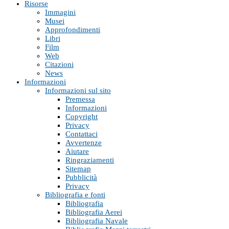
Risorse
Immagini
Musei
Approfondimenti
Libri
Film
Web
Citazioni
News
Informazioni
Informazioni sul sito
Premessa
Informazioni
Copyright
Privacy
Contattaci
Avvertenze
Aiutare
Ringraziamenti
Sitemap
Pubblicità
Privacy
Bibliografia e fonti
Bibliografia
Bibliografia Aerei
Bibliografia Navale