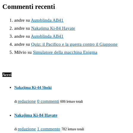
Commenti recenti
andre
su
Autoblinda AB41
andre
su
Nakajima Ki-84 Hayate
andre
su
Autoblinda AB41
andre
su
Quiz: il Pacifico e la guerra contro il Giappone
Milvio
su
Simulatore della macchina Enigma
Aerei
Nakajima Ki-44 Shoki
redazione
0 commenti
di
606 letture totali
Nakajima Ki-84 Hayate
redazione
1 commento
di
782 letture totali