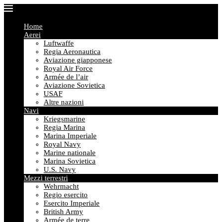
Home
Aerei
Luftwaffe
Regia Aeronautica
Aviazione giapponese
Royal Air Force
Armée de l’air
Aviazione Sovietica
USAF
Altre nazioni
Navi
Kriegsmarine
Regia Marina
Marina Imperiale
Royal Navy
Marine nationale
Marina Sovietica
U.S. Navy
Mezzi terrestri
Wehrmacht
Regio esercito
Esercito Imperiale
British Army
Armée de terre