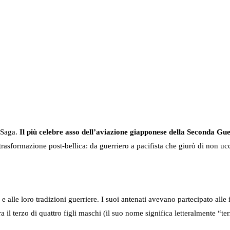
 Saga.
Il più celebre asso dell’aviazione giapponese della Seconda Guer
 trasformazione post-bellica: da guerriero a pacifista che giurò di non
 alle loro tradizioni guerriere. I suoi antenati avevano partecipato all
 il terzo di quattro figli maschi (il suo nome significa letteralmente “terz