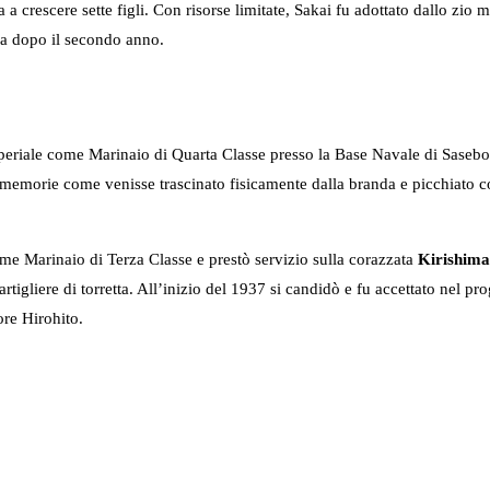
a crescere sette figli. Con risorse limitate, Sakai fu adottato dallo zio 
aga dopo il secondo anno.
periale come Marinaio di Quarta Classe presso la Base Navale di Sasebo. 
ue memorie come venisse trascinato fisicamente dalla branda e picchiato c
e Marinaio di Terza Classe e prestò servizio sulla corazzata
Kirishim
rtigliere di torretta. All’inizio del 1937 si candidò e fu accettato nel 
ore Hirohito.