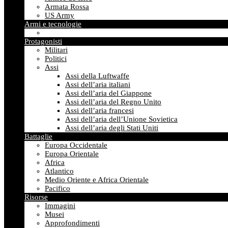
Armata Rossa
US Army
Armi e tecnologie
Protagonisti
Militari
Politici
Assi
Assi della Luftwaffe
Assi dell’aria italiani
Assi dell’aria del Giappone
Assi dell’aria del Regno Unito
Assi dell’aria francesi
Assi dell’aria dell’Unione Sovietica
Assi dell’aria degli Stati Uniti
Battaglie
Europa Occidentale
Europa Orientale
Africa
Atlantico
Medio Oriente e Africa Orientale
Pacifico
Risorse
Immagini
Musei
Approfondimenti