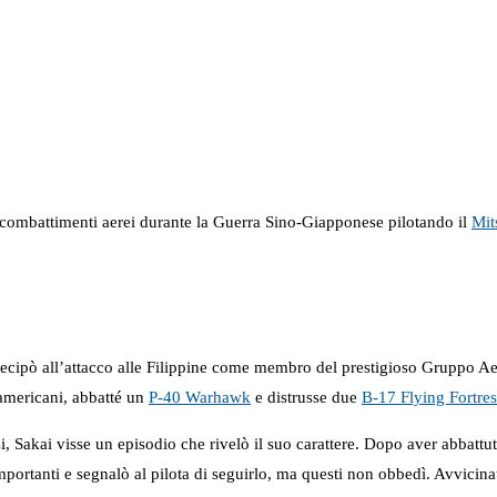
 combattimenti aerei durante la Guerra Sino-Giapponese pilotando il
Mit
rtecipò all’attacco alle Filippine come membro del prestigioso Gruppo 
americani, abbatté un
P-40 Warhawk
e distrusse due
B-17 Flying Fortres
si, Sakai visse un episodio che rivelò il suo carattere. Dopo aver abbat
portanti e segnalò al pilota di seguirlo, ma questi non obbedì. Avvicina