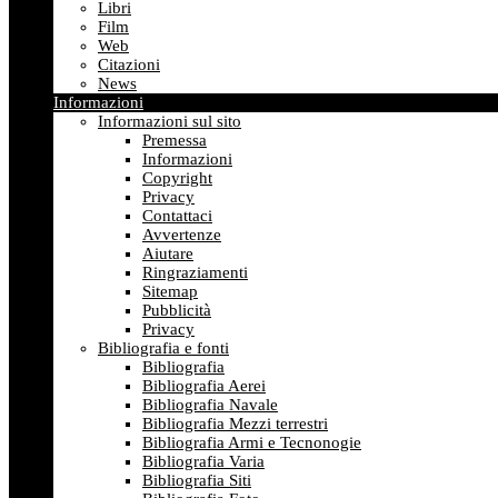
Libri
Film
Web
Citazioni
News
Informazioni
Informazioni sul sito
Premessa
Informazioni
Copyright
Privacy
Contattaci
Avvertenze
Aiutare
Ringraziamenti
Sitemap
Pubblicità
Privacy
Bibliografia e fonti
Bibliografia
Bibliografia Aerei
Bibliografia Navale
Bibliografia Mezzi terrestri
Bibliografia Armi e Tecnonogie
Bibliografia Varia
Bibliografia Siti