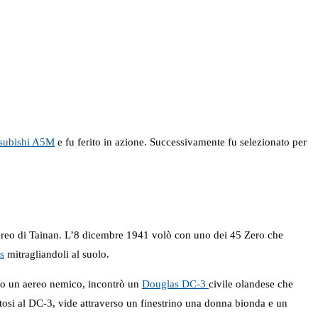
subishi A5M
e fu ferito in azione. Successivamente fu selezionato per
Aereo di Tainan. L’8 dicembre 1941 volò con uno dei 45 Zero che
s
mitragliandoli al suolo.
tuto un aereo nemico, incontrò un
Douglas DC-3
civile olandese che
tosi al DC-3, vide attraverso un finestrino una donna bionda e un