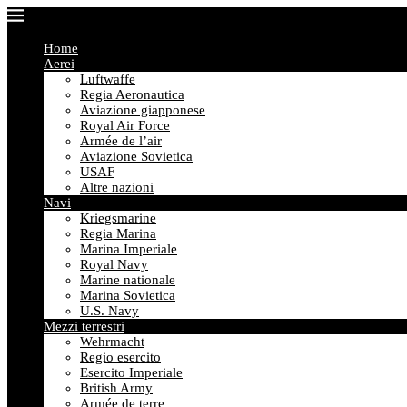
Home
Aerei
Luftwaffe
Regia Aeronautica
Aviazione giapponese
Royal Air Force
Armée de l’air
Aviazione Sovietica
USAF
Altre nazioni
Navi
Kriegsmarine
Regia Marina
Marina Imperiale
Royal Navy
Marine nationale
Marina Sovietica
U.S. Navy
Mezzi terrestri
Wehrmacht
Regio esercito
Esercito Imperiale
British Army
Armée de terre