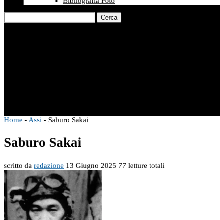
Bibliografia Foto
Cerca
Home
-
Assi
-
Saburo Sakai
Saburo Sakai
scritto da
redazione
13 Giugno 2025
77
letture totali