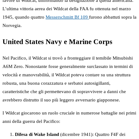
favore di Wildcat, uniformando la designazione a quella americana.
L’ultima vittoria aerea dei Wildcat della FAA fu ottenuta nel marzo
1945, quando quattro
Messerschmitt Bf 109
furono abbattuti sopra la
Norvegia.
United States Navy e Marine Corps
Nel Pacifico, il Wildcat si trovò a fronteggiare il temibile Mitsubishi
A6M Zero. Nonostante fosse generalmente surclassato in termini di
velocità e manovrabilità, il Wildcat poteva contare su una struttura
robusta, una buona corazzatura e serbatoi autosigillanti,
caratteristiche che gli permettevano di sopravvivere a danni che
avrebbero distrutto il suo più leggero avversario giapponese.
I Wildcat giocarono un ruolo cruciale in numerose battaglie nei primi
anni della guerra del Pacifico:
Difesa di Wake Island
(dicembre 1941): Quattro F4F dei