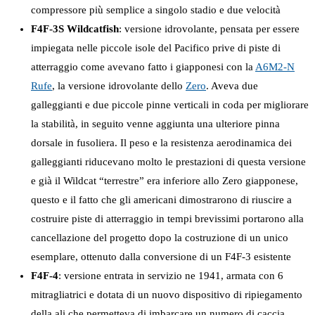
compressore più semplice a singolo stadio e due velocità
F4F-3S Wildcatfish
: versione idrovolante, pensata per essere
impiegata nelle piccole isole del Pacifico prive di piste di
atterraggio come avevano fatto i giapponesi con la
A6M2-N
Rufe
, la versione idrovolante dello
Zero
. Aveva due
galleggianti e due piccole pinne verticali in coda per migliorare
la stabilità, in seguito venne aggiunta una ulteriore pinna
dorsale in fusoliera. Il peso e la resistenza aerodinamica dei
galleggianti riducevano molto le prestazioni di questa versione
e già il Wildcat “terrestre” era inferiore allo Zero giapponese,
questo e il fatto che gli americani dimostrarono di riuscire a
costruire piste di atterraggio in tempi brevissimi portarono alla
cancellazione del progetto dopo la costruzione di un unico
esemplare, ottenuto dalla conversione di un F4F-3 esistente
F4F-4
: versione entrata in servizio ne 1941, armata con 6
mitragliatrici e dotata di un nuovo dispositivo di ripiegamento
della ali che permetteva di imbarcare un numero di caccia