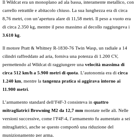
Il Wildcat era un monoplano ad ala bassa, interamente metallico, con
carrello retrattile e abitacolo chiuso. La sua lunghezza era di circa
8,76 metri, con un’apertura alare di 11,58 metri. Il peso a vuoto era
di circa 2.350 kg, mentre il peso massimo al decollo raggiungeva i
3.610 kg
.
Il motore Pratt & Whitney R-1830-76 Twin Wasp, un radiale a 14
cilindri raffreddato ad aria, forniva una potenza di 1.200 CV,
permettendo al Wildcat di raggiungere una
velocità massima di
circa 512 km/h a 5.900 metri di quota
. L’autonomia era di
circa
1.240 km
, mentre la
tangenza pratica si aggirava intorno ai
11.900 metri
.
L’armamento standard dell’F4F-3 consisteva in
quattro
mitragliatrici Browning M2 da 12,7 mm
montate nelle ali. Nelle
versioni successive, come l’F4F-4, l’armamento fu aumentato a sei
mitragliatrici, anche se questo comportò una riduzione del
munizionamento per arma.