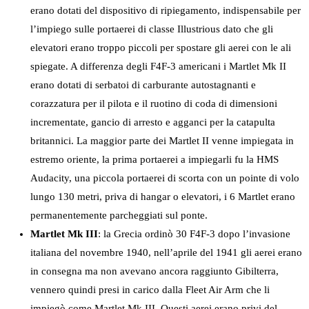
erano dotati del dispositivo di ripiegamento, indispensabile per
l’impiego sulle portaerei di classe Illustrious dato che gli
elevatori erano troppo piccoli per spostare gli aerei con le ali
spiegate. A differenza degli F4F-3 americani i Martlet Mk II
erano dotati di serbatoi di carburante autostagnanti e
corazzatura per il pilota e il ruotino di coda di dimensioni
incrementate, gancio di arresto e agganci per la catapulta
britannici. La maggior parte dei Martlet II venne impiegata in
estremo oriente, la prima portaerei a impiegarli fu la HMS
Audacity, una piccola portaerei di scorta con un pointe di volo
lungo 130 metri, priva di hangar o elevatori, i 6 Martlet erano
permanentemente parcheggiati sul ponte.
Martlet Mk III
: la Grecia ordinò 30 F4F-3 dopo l’invasione
italiana del novembre 1940, nell’aprile del 1941 gli aerei erano
in consegna ma non avevano ancora raggiunto Gibilterra,
vennero quindi presi in carico dalla Fleet Air Arm che li
impiegò come Martlet Mk III. Questi aerei erano privi del