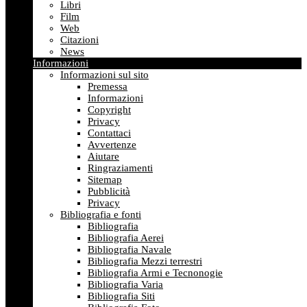
Libri
Film
Web
Citazioni
News
Informazioni
Informazioni sul sito
Premessa
Informazioni
Copyright
Privacy
Contattaci
Avvertenze
Aiutare
Ringraziamenti
Sitemap
Pubblicità
Privacy
Bibliografia e fonti
Bibliografia
Bibliografia Aerei
Bibliografia Navale
Bibliografia Mezzi terrestri
Bibliografia Armi e Tecnonogie
Bibliografia Varia
Bibliografia Siti