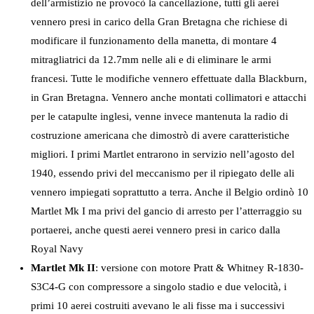
dell’armistizio ne provocò la cancellazione, tutti gli aerei
vennero presi in carico della Gran Bretagna che richiese di
modificare il funzionamento della manetta, di montare 4
mitragliatrici da 12.7mm nelle ali e di eliminare le armi
francesi. Tutte le modifiche vennero effettuate dalla Blackburn,
in Gran Bretagna. Vennero anche montati collimatori e attacchi
per le catapulte inglesi, venne invece mantenuta la radio di
costruzione americana che dimostrò di avere caratteristiche
migliori. I primi Martlet entrarono in servizio nell’agosto del
1940, essendo privi del meccanismo per il ripiegato delle ali
vennero impiegati soprattutto a terra. Anche il Belgio ordinò 10
Martlet Mk I ma privi del gancio di arresto per l’atterraggio su
portaerei, anche questi aerei vennero presi in carico dalla
Royal Navy
Martlet Mk II
: versione con motore Pratt & Whitney R-1830-
S3C4-G con compressore a singolo stadio e due velocità, i
primi 10 aerei costruiti avevano le ali fisse ma i successivi