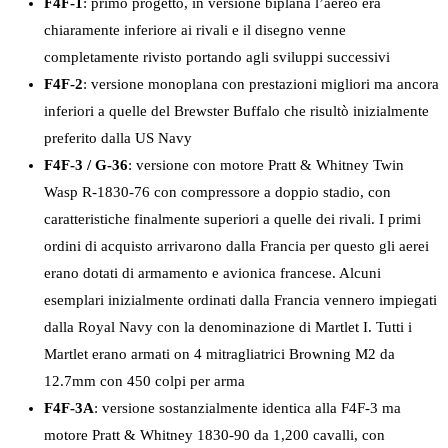
F4F-1
: primo progetto, in versione biplana l’aereo era
chiaramente inferiore ai rivali e il disegno venne
completamente rivisto portando agli sviluppi successivi
F4F-2
: versione monoplana con prestazioni migliori ma ancora
inferiori a quelle del Brewster Buffalo che risultò inizialmente
preferito dalla US Navy
F4F-3 / G-36
: versione con motore Pratt & Whitney Twin
Wasp R-1830-76 con compressore a doppio stadio, con
caratteristiche finalmente superiori a quelle dei rivali. I primi
ordini di acquisto arrivarono dalla Francia per questo gli aerei
erano dotati di armamento e avionica francese. Alcuni
esemplari inizialmente ordinati dalla Francia vennero impiegati
dalla Royal Navy con la denominazione di Martlet I. Tutti i
Martlet erano armati on 4 mitragliatrici Browning M2 da
12.7mm con 450 colpi per arma
F4F-3A
: versione sostanzialmente identica alla F4F-3 ma
motore Pratt & Whitney 1830-90 da 1,200 cavalli, con