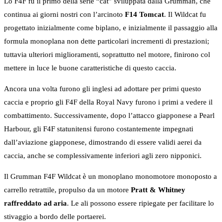
Lo F4F fu il primo della serie “cat” sviluppata dalla Grumman, che
continua ai giorni nostri con l’arcinoto
F14 Tomcat
. Il Wildcat fu
progettato inizialmente come biplano, e inizialmente il passaggio alla
formula monoplana non dette particolari incrementi di prestazioni;
tuttavia ulteriori miglioramenti, soprattutto nel motore, finirono col
mettere in luce le buone caratteristiche di questo caccia.
Ancora una volta furono gli inglesi ad adottare per primi questo
caccia e proprio gli F4F della Royal Navy furono i primi a vedere il
combattimento. Successivamente, dopo l’attacco giapponese a Pearl
Harbour, gli F4F statunitensi furono costantemente impegnati
dall’aviazione giapponese, dimostrando di essere validi aerei da
caccia, anche se complessivamente inferiori agli zero nipponici.
Il Grumman F4F Wildcat è un monoplano monomotore monoposto a
carrello retrattile, propulso da un motore
Pratt & Whitney
raffreddato ad aria
. Le ali possono essere ripiegate per facilitare lo
stivaggio a bordo delle portaerei.