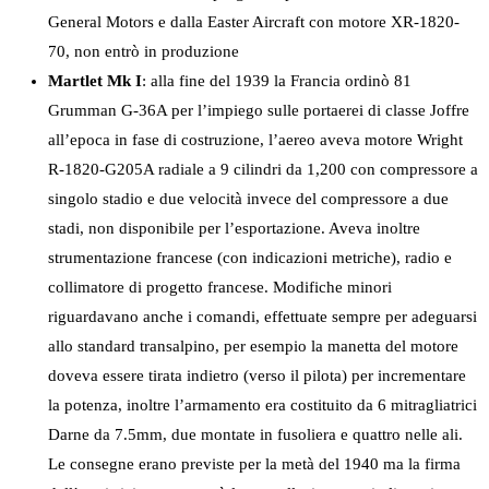
General Motors e dalla Easter Aircraft con motore XR-1820-
70, non entrò in produzione
Martlet Mk I
: alla fine del 1939 la Francia ordinò 81
Grumman G-36A per l’impiego sulle portaerei di classe Joffre
all’epoca in fase di costruzione, l’aereo aveva motore Wright
R-1820-G205A radiale a 9 cilindri da 1,200 con compressore a
singolo stadio e due velocità invece del compressore a due
stadi, non disponibile per l’esportazione. Aveva inoltre
strumentazione francese (con indicazioni metriche), radio e
collimatore di progetto francese. Modifiche minori
riguardavano anche i comandi, effettuate sempre per adeguarsi
allo standard transalpino, per esempio la manetta del motore
doveva essere tirata indietro (verso il pilota) per incrementare
la potenza, inoltre l’armamento era costituito da 6 mitragliatrici
Darne da 7.5mm, due montate in fusoliera e quattro nelle ali.
Le consegne erano previste per la metà del 1940 ma la firma