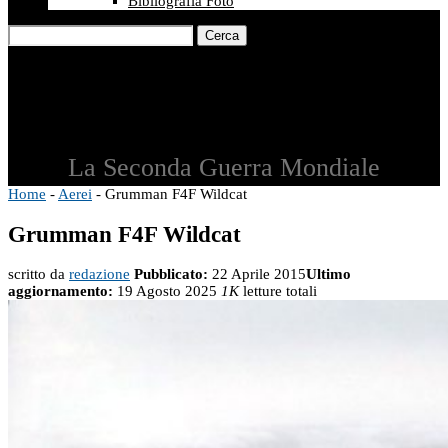
Bibliografia Foto
Cerca
La Seconda Guerra Mondiale
Home
-
Aerei
-
Grumman F4F Wildcat
Grumman F4F Wildcat
scritto da
redazione
Pubblicato:
22 Aprile 2015
Ultimo
aggiornamento:
19 Agosto 2025
1K
letture totali