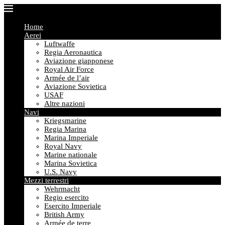
Home
Aerei
Luftwaffe
Regia Aeronautica
Aviazione giapponese
Royal Air Force
Armée de l’air
Aviazione Sovietica
USAF
Altre nazioni
Navi
Kriegsmarine
Regia Marina
Marina Imperiale
Royal Navy
Marine nationale
Marina Sovietica
U.S. Navy
Mezzi terrestri
Wehrmacht
Regio esercito
Esercito Imperiale
British Army
Armée de terre