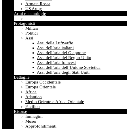
Armata Rossa
US Army
Armi e tecnologie
Protagonisti
Militari
Politici
Assi
Assi della Luftwaffe
Assi dell’aria italiani
Assi dell’aria del Giappone
Assi dell’aria del Regno Unito
Assi dell’aria francesi
Assi dell’aria dell’Unione Sovietica
Assi dell’aria degli Stati Uniti
Battaglie
Europa Occidentale
Europa Orientale
Africa
Atlantico
Medio Oriente e Africa Orientale
Pacifico
Risorse
Immagini
Musei
Approfondimenti