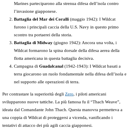
Marines parteciparono alla strenua difesa dell’isola contro
l’invasione giapponese.
Battaglia del Mar dei Coralli
(maggio 1942): I Wildcat
furono i principali caccia della U.S. Navy in questo primo
scontro tra portaerei della storia.
Battaglia di Midway
(giugno 1942): Ancora una volta, i
Wildcat formarono la spina dorsale della difesa aerea della
flotta americana in questa battaglia decisiva.
Campagna di
Guadalcanal
(1942-1943): I Wildcat basati a
terra giocarono un ruolo fondamentale nella difesa dell’isola e
nel supporto alle operazioni di terra.
Per contrastare la superiorità degli
Zero
, i piloti americani
svilupparono nuove tattiche. La più famosa fu il “Thach Weave”,
ideata dal Comandante John Thach. Questa manovra permetteva a
una coppia di Wildcat di proteggersi a vicenda, vanificando i
tentativi di attacco dei più agili caccia giapponesi.