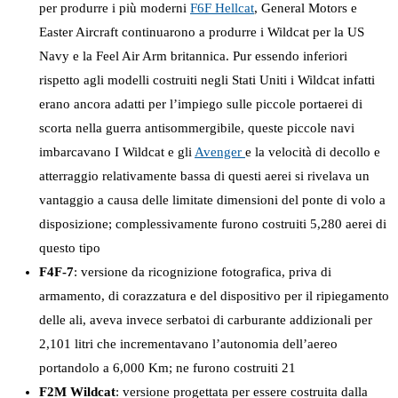
per produrre i più moderni
F6F Hellcat
, General Motors e
Easter Aircraft continuarono a produrre i Wildcat per la US
Navy e la Feel Air Arm britannica. Pur essendo inferiori
rispetto agli modelli costruiti negli Stati Uniti i Wildcat infatti
erano ancora adatti per l’impiego sulle piccole portaerei di
scorta nella guerra antisommergibile, queste piccole navi
imbarcavano I Wildcat e gli
Avenger
e la velocità di decollo e
atterraggio relativamente bassa di questi aerei si rivelava un
vantaggio a causa delle limitate dimensioni del ponte di volo a
disposizione; complessivamente furono costruiti 5,280 aerei di
questo tipo
F4F-7
: versione da ricognizione fotografica, priva di
armamento, di corazzatura e del dispositivo per il ripiegamento
delle ali, aveva invece serbatoi di carburante addizionali per
2,101 litri che incrementavano l’autonomia dell’aereo
portandolo a 6,000 Km; ne furono costruiti 21
F2M Wildcat
: versione progettata per essere costruita dalla