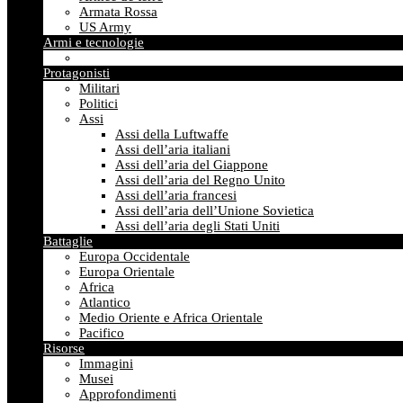
Armata Rossa
US Army
Armi e tecnologie
Protagonisti
Militari
Politici
Assi
Assi della Luftwaffe
Assi dell’aria italiani
Assi dell’aria del Giappone
Assi dell’aria del Regno Unito
Assi dell’aria francesi
Assi dell’aria dell’Unione Sovietica
Assi dell’aria degli Stati Uniti
Battaglie
Europa Occidentale
Europa Orientale
Africa
Atlantico
Medio Oriente e Africa Orientale
Pacifico
Risorse
Immagini
Musei
Approfondimenti