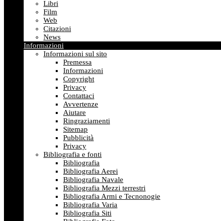
Libri
Film
Web
Citazioni
News
Informazioni
Informazioni sul sito
Premessa
Informazioni
Copyright
Privacy
Contattaci
Avvertenze
Aiutare
Ringraziamenti
Sitemap
Pubblicità
Privacy
Bibliografia e fonti
Bibliografia
Bibliografia Aerei
Bibliografia Navale
Bibliografia Mezzi terrestri
Bibliografia Armi e Tecnonogie
Bibliografia Varia
Bibliografia Siti