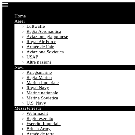
Home
Aerei
Luftwaffe
Regia Aeronautica
Aviazione giapponese
Royal Air Force
Armée de l’air
Aviazione Sovietica
USAF
Altre nazioni
Navi
Kriegsmarine
Regia Marina
Marina Imperiale
Royal Navy
Marine nationale
Marina Sovietica
U.S. Navy
Mezzi terrestri
Wehrmacht
Regio esercito
Esercito Imperiale
British Army
Armée de terre