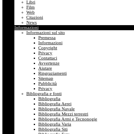
Libri
Film
Web
Citazioni
News
Informazioni
Informazioni sul sito
Premessa
Informazioni
Copyright
Privacy
Contattaci
Avvertenze
Aiutare
Ringraziamenti
Sitemap
Pubblicità
Privacy
Bibliografia e fonti
Bibliografia
Bibliografia Aerei
Bibliografia Navale
Bibliografia Mezzi terrestri
Bibliografia Armi e Tecnonogie
Bibliografia Varia
Bibliografia Siti