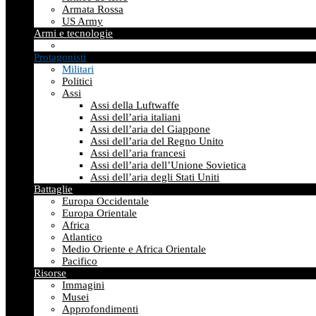
Armata Rossa
US Army
Armi e tecnologie
Protagonisti
Militari
Politici
Assi
Assi della Luftwaffe
Assi dell’aria italiani
Assi dell’aria del Giappone
Assi dell’aria del Regno Unito
Assi dell’aria francesi
Assi dell’aria dell’Unione Sovietica
Assi dell’aria degli Stati Uniti
Battaglie
Europa Occidentale
Europa Orientale
Africa
Atlantico
Medio Oriente e Africa Orientale
Pacifico
Risorse
Immagini
Musei
Approfondimenti