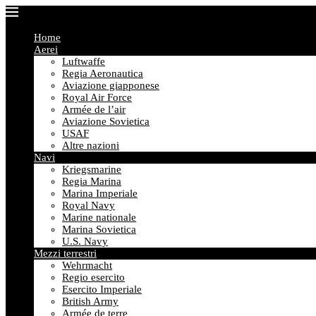
Home
Aerei
Luftwaffe
Regia Aeronautica
Aviazione giapponese
Royal Air Force
Armée de l’air
Aviazione Sovietica
USAF
Altre nazioni
Navi
Kriegsmarine
Regia Marina
Marina Imperiale
Royal Navy
Marine nationale
Marina Sovietica
U.S. Navy
Mezzi terrestri
Wehrmacht
Regio esercito
Esercito Imperiale
British Army
Armée de terre