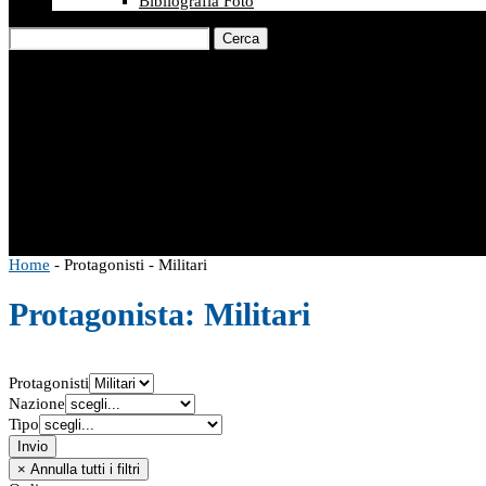
Bibliografia Foto
Cerca
Home
-
Protagonisti
-
Militari
Protagonista:
Militari
Protagonisti
Nazione
Tipo