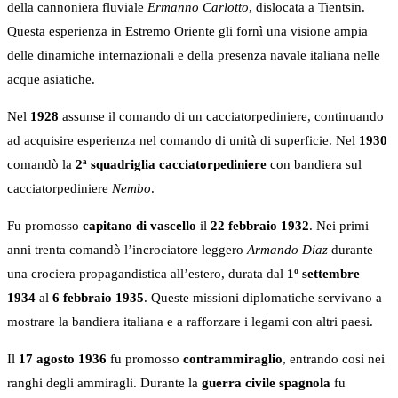
della cannoniera fluviale
Ermanno Carlotto
, dislocata a Tientsin.
Questa esperienza in Estremo Oriente gli fornì una visione ampia
delle dinamiche internazionali e della presenza navale italiana nelle
acque asiatiche.
Nel
1928
assunse il comando di un cacciatorpediniere, continuando
ad acquisire esperienza nel comando di unità di superficie. Nel
1930
comandò la
2ª squadriglia cacciatorpediniere
con bandiera sul
cacciatorpediniere
Nembo
.
Fu promosso
capitano di vascello
il
22 febbraio 1932
. Nei primi
anni trenta comandò l’incrociatore leggero
Armando Diaz
durante
una crociera propagandistica all’estero, durata dal
1º settembre
1934
al
6 febbraio 1935
. Queste missioni diplomatiche servivano a
mostrare la bandiera italiana e a rafforzare i legami con altri paesi.
Il
17 agosto 1936
fu promosso
contrammiraglio
, entrando così nei
ranghi degli ammiragli. Durante la
guerra civile spagnola
fu