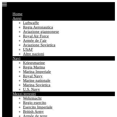
Home
Aerei
Luftwaffe
Regia Aeronautica
Aviazione giapponese
Royal Air Force
Armée de l’air
Aviazione Sovietica
USAF
Altre nazioni
Navi
Kriegsmarine
Regia Marina
Marina Imperiale
Royal Navy
Marine nationale
Marina Sovietica
U.S. Navy
Mezzi terrestri
Wehrmacht
Regio esercito
Esercito Imperiale
British Army
Armée de terre