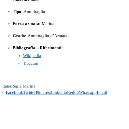
Tipo:
Ammiraglio
Forza armata:
Marina
Grado:
Ammiraglio d’Armata
Bibliografia – Riferimenti:
Wikipedia
Treccani
Italia
Regia Marina
0
Facebook
Twitter
Pinterest
Linkedin
Reddit
Whatsapp
Email