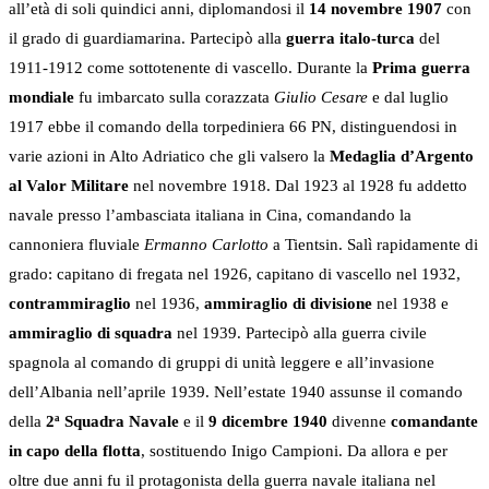
all’età di soli quindici anni, diplomandosi il
14 novembre 1907
con
il grado di guardiamarina. Partecipò alla
guerra italo-turca
del
1911-1912 come sottotenente di vascello. Durante la
Prima guerra
mondiale
fu imbarcato sulla corazzata
Giulio Cesare
e dal luglio
1917 ebbe il comando della torpediniera 66 PN, distinguendosi in
varie azioni in Alto Adriatico che gli valsero la
Medaglia d’Argento
al Valor Militare
nel novembre 1918. Dal 1923 al 1928 fu addetto
navale presso l’ambasciata italiana in Cina, comandando la
cannoniera fluviale
Ermanno Carlotto
a Tientsin. Salì rapidamente di
grado: capitano di fregata nel 1926, capitano di vascello nel 1932,
contrammiraglio
nel 1936,
ammiraglio di divisione
nel 1938 e
ammiraglio di squadra
nel 1939. Partecipò alla guerra civile
spagnola al comando di gruppi di unità leggere e all’invasione
dell’Albania nell’aprile 1939. Nell’estate 1940 assunse il comando
della
2ª Squadra Navale
e il
9 dicembre 1940
divenne
comandante
in capo della flotta
, sostituendo Inigo Campioni. Da allora e per
oltre due anni fu il protagonista della guerra navale italiana nel