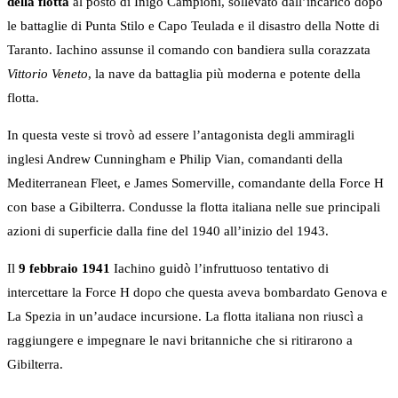
della flotta
al posto di Inigo Campioni, sollevato dall’incarico dopo
le battaglie di Punta Stilo e Capo Teulada e il disastro della Notte di
Taranto. Iachino assunse il comando con bandiera sulla corazzata
Vittorio Veneto
, la nave da battaglia più moderna e potente della
flotta.
In questa veste si trovò ad essere l’antagonista degli ammiragli
inglesi Andrew Cunningham e Philip Vian, comandanti della
Mediterranean Fleet, e James Somerville, comandante della Force H
con base a Gibilterra. Condusse la flotta italiana nelle sue principali
azioni di superficie dalla fine del 1940 all’inizio del 1943.
Il
9 febbraio 1941
Iachino guidò l’infruttuoso tentativo di
intercettare la Force H dopo che questa aveva bombardato Genova e
La Spezia in un’audace incursione. La flotta italiana non riuscì a
raggiungere e impegnare le navi britanniche che si ritirarono a
Gibilterra.