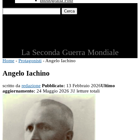
Bibliografia Foto
Cerca
La Seconda Guerra Mondiale
Home
-
Protagonisti
-
Angelo Iachino
Angelo Iachino
scritto da
redazione
Pubblicato:
13 Febbraio 2026
Ultimo
aggiornamento:
24 Maggio 2026
31
letture totali