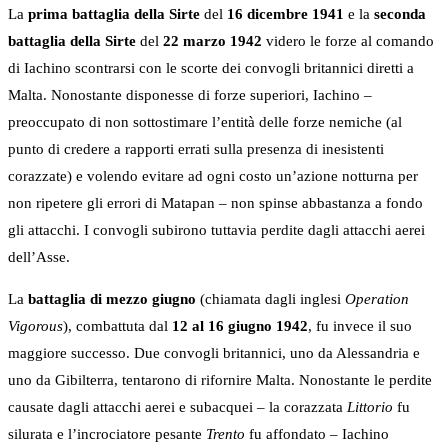
La
prima battaglia della Sirte
del
16 dicembre 1941
e la
seconda
battaglia della Sirte
del
22 marzo 1942
videro le forze al comando
di Iachino scontrarsi con le scorte dei convogli britannici diretti a
Malta. Nonostante disponesse di forze superiori, Iachino –
preoccupato di non sottostimare l’entità delle forze nemiche (al
punto di credere a rapporti errati sulla presenza di inesistenti
corazzate) e volendo evitare ad ogni costo un’azione notturna per
non ripetere gli errori di Matapan – non spinse abbastanza a fondo
gli attacchi. I convogli subirono tuttavia perdite dagli attacchi aerei
dell’Asse.
La
battaglia di mezzo giugno
(chiamata dagli inglesi
Operation
Vigorous
), combattuta dal
12 al 16 giugno 1942
, fu invece il suo
maggiore successo. Due convogli britannici, uno da Alessandria e
uno da Gibilterra, tentarono di rifornire Malta. Nonostante le perdite
causate dagli attacchi aerei e subacquei – la corazzata
Littorio
fu
silurata e l’incrociatore pesante
Trento
fu affondato – Iachino