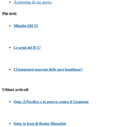
Anatomia di un aereo
Più letti
Mikulin AM-35
Le armi del B-17
I Giapponesi usarono delle navi kamikaze?
Ultimi articoli
Quiz: il Pacifico e la guerra contro il Giappone
Quiz: le frasi di Benito Mussolini