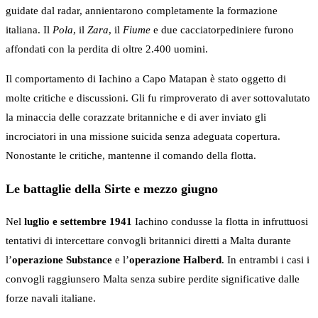
guidate dal radar, annientarono completamente la formazione
italiana. Il
Pola
, il
Zara
, il
Fiume
e due cacciatorpediniere furono
affondati con la perdita di oltre 2.400 uomini.
Il comportamento di Iachino a Capo Matapan è stato oggetto di
molte critiche e discussioni. Gli fu rimproverato di aver sottovalutato
la minaccia delle corazzate britanniche e di aver inviato gli
incrociatori in una missione suicida senza adeguata copertura.
Nonostante le critiche, mantenne il comando della flotta.
Le battaglie della Sirte e mezzo giugno
Nel
luglio e settembre 1941
Iachino condusse la flotta in infruttuosi
tentativi di intercettare convogli britannici diretti a Malta durante
l’
operazione Substance
e l’
operazione Halberd
. In entrambi i casi i
convogli raggiunsero Malta senza subire perdite significative dalle
forze navali italiane.