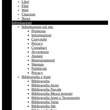
Libri
Film
Web
Citazioni
News
Informazioni
Informazioni sul sito
Premessa
Informazioni
Copyright
Privacy
Contattaci
Avvertenze
Aiutare
Ringraziamenti
Sitemap
Pubblicità
Privacy
Bibliografia e fonti
Bibliografia
Bibliografia Aerei
Bibliografia Navale
Bibliografia Mezzi terrestri
Bibliografia Armi e Tecnonogie
Bibliografia Varia
Bibliografia Siti