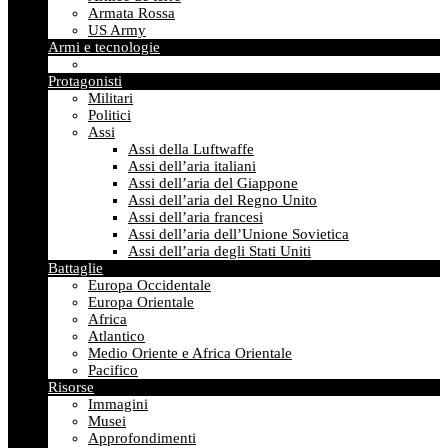
Armata Rossa
US Army
Armi e tecnologie
Protagonisti
Militari
Politici
Assi
Assi della Luftwaffe
Assi dell’aria italiani
Assi dell’aria del Giappone
Assi dell’aria del Regno Unito
Assi dell’aria francesi
Assi dell’aria dell’Unione Sovietica
Assi dell’aria degli Stati Uniti
Battaglie
Europa Occidentale
Europa Orientale
Africa
Atlantico
Medio Oriente e Africa Orientale
Pacifico
Risorse
Immagini
Musei
Approfondimenti