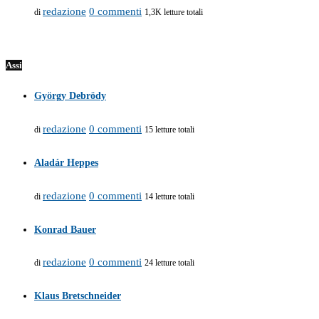
redazione
0 commenti
di
1,3K letture totali
Assi
György Debrödy
redazione
0 commenti
di
15 letture totali
Aladár Heppes
redazione
0 commenti
di
14 letture totali
Konrad Bauer
redazione
0 commenti
di
24 letture totali
Klaus Bretschneider