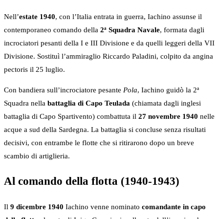
Nell’
estate 1940
, con l’Italia entrata in guerra, Iachino assunse il
contemporaneo comando della
2ª Squadra Navale
, formata dagli
incrociatori pesanti della I e III Divisione e da quelli leggeri della VII
Divisione. Sostituì l’ammiraglio Riccardo Paladini, colpito da angina
pectoris il 25 luglio.
Con bandiera sull’incrociatore pesante
Pola
, Iachino guidò la 2ª
Squadra nella
battaglia di Capo Teulada
(chiamata dagli inglesi
battaglia di Capo Spartivento) combattuta il
27 novembre 1940
nelle
acque a sud della Sardegna. La battaglia si concluse senza risultati
decisivi, con entrambe le flotte che si ritirarono dopo un breve
scambio di artiglieria.
Al comando della flotta (1940-1943)
Il
9 dicembre 1940
Iachino venne nominato
comandante in capo