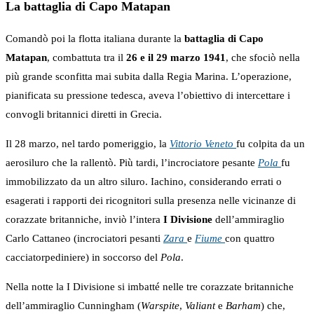
La battaglia di Capo Matapan
Comandò poi la flotta italiana durante la
battaglia di Capo
Matapan
, combattuta tra il
26 e il 29 marzo 1941
, che sfociò nella
più grande sconfitta mai subita dalla Regia Marina. L’operazione,
pianificata su pressione tedesca, aveva l’obiettivo di intercettare i
convogli britannici diretti in Grecia.
Il 28 marzo, nel tardo pomeriggio, la
Vittorio Veneto
fu colpita da un
aerosiluro che la rallentò. Più tardi, l’incrociatore pesante
Pola
fu
immobilizzato da un altro siluro. Iachino, considerando errati o
esagerati i rapporti dei ricognitori sulla presenza nelle vicinanze di
corazzate britanniche, inviò l’intera
I Divisione
dell’ammiraglio
Carlo Cattaneo (incrociatori pesanti
Zara
e
Fiume
con quattro
cacciatorpediniere) in soccorso del
Pola
.
Nella notte la I Divisione si imbatté nelle tre corazzate britanniche
dell’ammiraglio Cunningham (
Warspite
,
Valiant
e
Barham
) che,