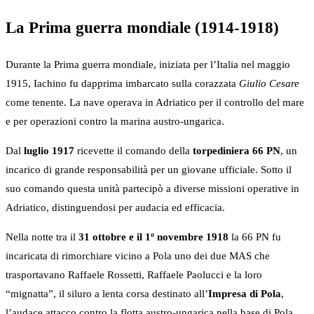
La Prima guerra mondiale (1914-1918)
Durante la Prima guerra mondiale, iniziata per l’Italia nel maggio
1915, Iachino fu dapprima imbarcato sulla corazzata
Giulio Cesare
come tenente. La nave operava in Adriatico per il controllo del mare
e per operazioni contro la marina austro-ungarica.
Dal
luglio 1917
ricevette il comando della
torpediniera 66 PN
, un
incarico di grande responsabilità per un giovane ufficiale. Sotto il
suo comando questa unità partecipò a diverse missioni operative in
Adriatico, distinguendosi per audacia ed efficacia.
Nella notte tra il
31 ottobre e il 1º novembre 1918
la 66 PN fu
incaricata di rimorchiare vicino a Pola uno dei due MAS che
trasportavano Raffaele Rossetti, Raffaele Paolucci e la loro
“mignatta”, il siluro a lenta corsa destinato all’
Impresa di Pola
,
l’audace attacco contro la flotta austro-ungarica nella base di Pola.