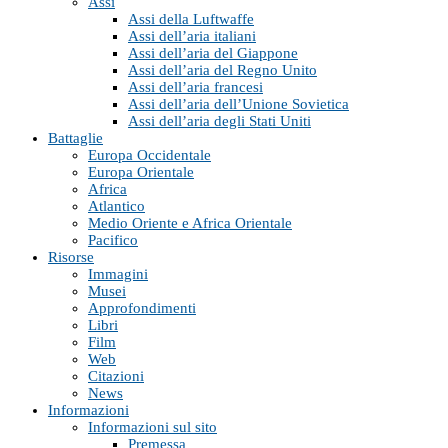
Assi
Assi della Luftwaffe
Assi dell’aria italiani
Assi dell’aria del Giappone
Assi dell’aria del Regno Unito
Assi dell’aria francesi
Assi dell’aria dell’Unione Sovietica
Assi dell’aria degli Stati Uniti
Battaglie
Europa Occidentale
Europa Orientale
Africa
Atlantico
Medio Oriente e Africa Orientale
Pacifico
Risorse
Immagini
Musei
Approfondimenti
Libri
Film
Web
Citazioni
News
Informazioni
Informazioni sul sito
Premessa