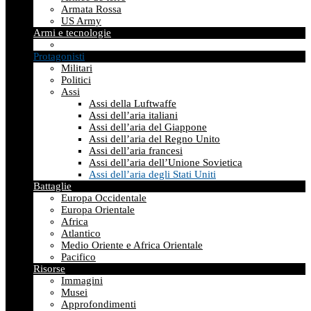
Armata Rossa
US Army
Armi e tecnologie
Protagonisti
Militari
Politici
Assi
Assi della Luftwaffe
Assi dell’aria italiani
Assi dell’aria del Giappone
Assi dell’aria del Regno Unito
Assi dell’aria francesi
Assi dell’aria dell’Unione Sovietica
Assi dell’aria degli Stati Uniti
Battaglie
Europa Occidentale
Europa Orientale
Africa
Atlantico
Medio Oriente e Africa Orientale
Pacifico
Risorse
Immagini
Musei
Approfondimenti