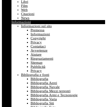
Libri
Film
Web
Citazioni
News
Informazioni
Informazioni sul sito
Premessa
Informazioni
Copyright
Privacy
Contattaci
Avvertenze
Aiutare
Ringraziamenti
Sitemap
Pubblicità
Privacy
Bibliografia e fonti
Bibliografia
Bibliografia Aerei
Bibliografia Navale
Bibliografia Mezzi terrestri
Bibliografia Armi e Tecnonogie
Bibliografia Varia
Bibliografia Siti