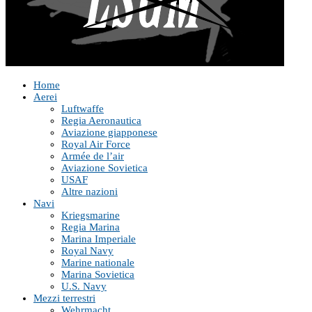
Home
Aerei
Luftwaffe
Regia Aeronautica
Aviazione giapponese
Royal Air Force
Armée de l’air
Aviazione Sovietica
USAF
Altre nazioni
Navi
Kriegsmarine
Regia Marina
Marina Imperiale
Royal Navy
Marine nationale
Marina Sovietica
U.S. Navy
Mezzi terrestri
Wehrmacht