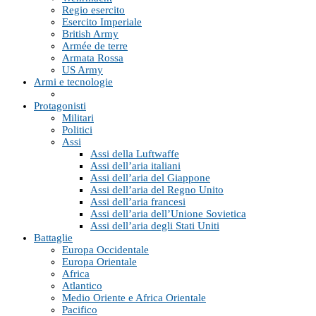
Regio esercito
Esercito Imperiale
British Army
Armée de terre
Armata Rossa
US Army
Armi e tecnologie
Protagonisti
Militari
Politici
Assi
Assi della Luftwaffe
Assi dell’aria italiani
Assi dell’aria del Giappone
Assi dell’aria del Regno Unito
Assi dell’aria francesi
Assi dell’aria dell’Unione Sovietica
Assi dell’aria degli Stati Uniti
Battaglie
Europa Occidentale
Europa Orientale
Africa
Atlantico
Medio Oriente e Africa Orientale
Pacifico