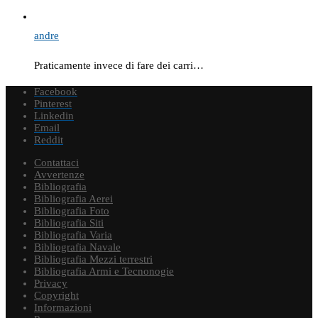
andre
Praticamente invece di fare dei carri…
Facebook
Pinterest
Linkedin
Email
Reddit
Contattaci
Avvertenze
Bibliografia
Bibliografia Aerei
Bibliografia Foto
Bibliografia Siti
Bibliografia Varia
Bibliografia Navale
Bibliografia Mezzi terrestri
Bibliografia Armi e Tecnonogie
Privacy
Copyright
Informazioni