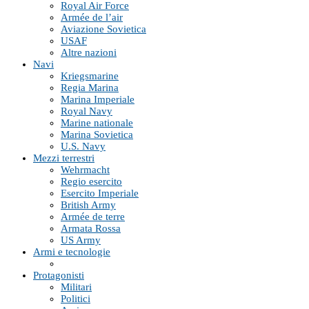
Royal Air Force
Armée de l’air
Aviazione Sovietica
USAF
Altre nazioni
Navi
Kriegsmarine
Regia Marina
Marina Imperiale
Royal Navy
Marine nationale
Marina Sovietica
U.S. Navy
Mezzi terrestri
Wehrmacht
Regio esercito
Esercito Imperiale
British Army
Armée de terre
Armata Rossa
US Army
Armi e tecnologie
Protagonisti
Militari
Politici