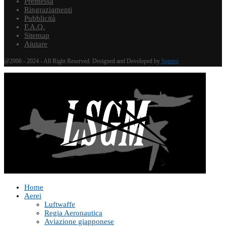
Premessa
Ringraziamenti
Pubblicità
F.A.Q.
Sitemap
Aiutare
@2006 - 2024 - All Right Reserved. Designed and Developed by
Supero
Home
Aerei
Luftwaffe
Regia Aeronautica
Aviazione giapponese