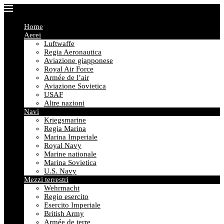
Home
Aerei
Luftwaffe
Regia Aeronautica
Aviazione giapponese
Royal Air Force
Armée de l’air
Aviazione Sovietica
USAF
Altre nazioni
Navi
Kriegsmarine
Regia Marina
Marina Imperiale
Royal Navy
Marine nationale
Marina Sovietica
U.S. Navy
Mezzi terrestri
Wehrmacht
Regio esercito
Esercito Imperiale
British Army
Armée de terre