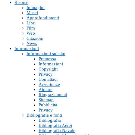
Risorse
Immagini
Musei
Approfondimenti
Libri
Film
Web
Citazioni
News
Informazioni
Informazioni sul sito
Premessa
Informazioni
Copyright
Privacy
Contattaci
Avvertenze
Aiutare
Ringraziamenti
Sitemap
Pubblicità
Privacy
Bibliografia e fonti
Bibliografia
Bibliografia Aerei
Bibliografia Navale