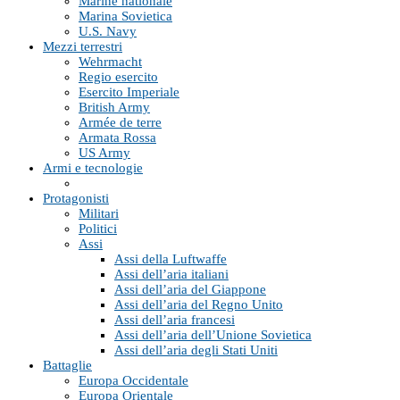
Marine nationale
Marina Sovietica
U.S. Navy
Mezzi terrestri
Wehrmacht
Regio esercito
Esercito Imperiale
British Army
Armée de terre
Armata Rossa
US Army
Armi e tecnologie
Protagonisti
Militari
Politici
Assi
Assi della Luftwaffe
Assi dell’aria italiani
Assi dell’aria del Giappone
Assi dell’aria del Regno Unito
Assi dell’aria francesi
Assi dell’aria dell’Unione Sovietica
Assi dell’aria degli Stati Uniti
Battaglie
Europa Occidentale
Europa Orientale