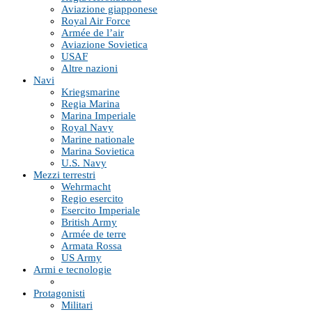
Aviazione giapponese
Royal Air Force
Armée de l’air
Aviazione Sovietica
USAF
Altre nazioni
Navi
Kriegsmarine
Regia Marina
Marina Imperiale
Royal Navy
Marine nationale
Marina Sovietica
U.S. Navy
Mezzi terrestri
Wehrmacht
Regio esercito
Esercito Imperiale
British Army
Armée de terre
Armata Rossa
US Army
Armi e tecnologie
Protagonisti
Militari