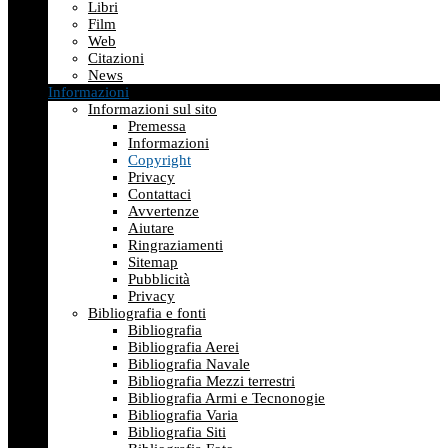
Libri
Film
Web
Citazioni
News
Informazioni
Informazioni sul sito
Premessa
Informazioni
Copyright
Privacy
Contattaci
Avvertenze
Aiutare
Ringraziamenti
Sitemap
Pubblicità
Privacy
Bibliografia e fonti
Bibliografia
Bibliografia Aerei
Bibliografia Navale
Bibliografia Mezzi terrestri
Bibliografia Armi e Tecnonogie
Bibliografia Varia
Bibliografia Siti