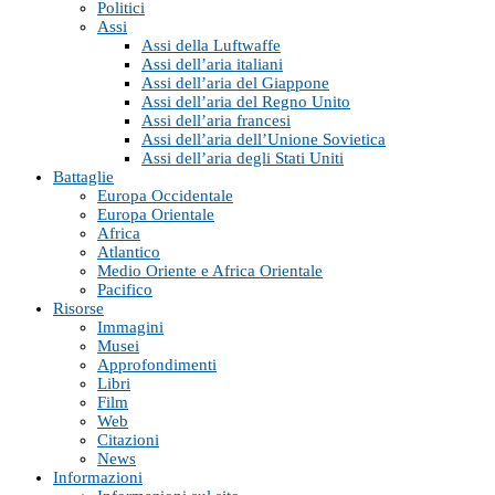
Politici
Assi
Assi della Luftwaffe
Assi dell’aria italiani
Assi dell’aria del Giappone
Assi dell’aria del Regno Unito
Assi dell’aria francesi
Assi dell’aria dell’Unione Sovietica
Assi dell’aria degli Stati Uniti
Battaglie
Europa Occidentale
Europa Orientale
Africa
Atlantico
Medio Oriente e Africa Orientale
Pacifico
Risorse
Immagini
Musei
Approfondimenti
Libri
Film
Web
Citazioni
News
Informazioni