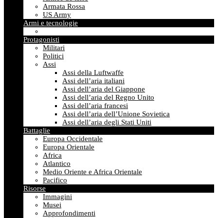
Armata Rossa
US Army
Armi e tecnologie
Protagonisti
Militari
Politici
Assi
Assi della Luftwaffe
Assi dell’aria italiani
Assi dell’aria del Giappone
Assi dell’aria del Regno Unito
Assi dell’aria francesi
Assi dell’aria dell’Unione Sovietica
Assi dell’aria degli Stati Uniti
Battaglie
Europa Occidentale
Europa Orientale
Africa
Atlantico
Medio Oriente e Africa Orientale
Pacifico
Risorse
Immagini
Musei
Approfondimenti