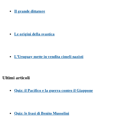
Il grande dittatore
Le origini della svastica
L’Uruguay mette in vendita cimeli nazisti
Ultimi articoli
Quiz: il Pacifico e la guerra contro il Giappone
Quiz: le frasi di Benito Mussolini