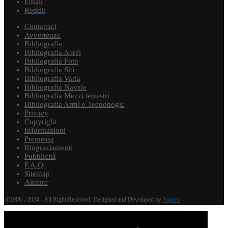
Email
Reddit
Contattaci
Avvertenze
Bibliografia
Bibliografia Aerei
Bibliografia Foto
Bibliografia Siti
Bibliografia Varia
Bibliografia Navale
Bibliografia Mezzi terrestri
Bibliografia Armi e Tecnonogie
Privacy
Copyright
Informazioni
Premessa
Ringraziamenti
Pubblicità
F.A.Q.
Sitemap
Aiutare
@2006 - 2024 - All Right Reserved. Designed and Developed by
Supero