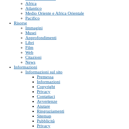
Africa
Atlantico
Medio Oriente e Africa Orientale
Pacifico
Risorse
Immagini
Musei
Approfondimenti
Libri
Film
Web
Citazioni
News
Informazioni
Informazioni sul sito
Premessa
Informazioni
Copyright
Privacy
Contattaci
Avvertenze
Aiutare
Ringraziamenti
Sitemap
Pubblicità
Privacy