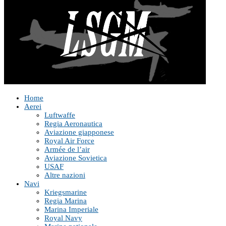
Home
Aerei
Luftwaffe
Regia Aeronautica
Aviazione giapponese
Royal Air Force
Armée de l’air
Aviazione Sovietica
USAF
Altre nazioni
Navi
Kriegsmarine
Regia Marina
Marina Imperiale
Royal Navy