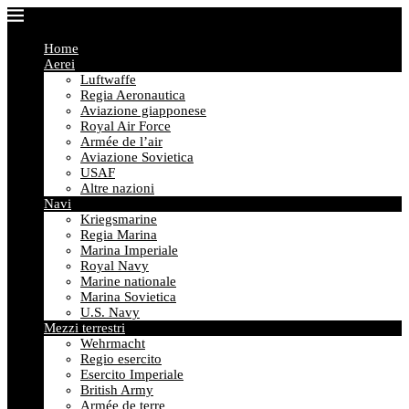
Home
Aerei
Luftwaffe
Regia Aeronautica
Aviazione giapponese
Royal Air Force
Armée de l’air
Aviazione Sovietica
USAF
Altre nazioni
Navi
Kriegsmarine
Regia Marina
Marina Imperiale
Royal Navy
Marine nationale
Marina Sovietica
U.S. Navy
Mezzi terrestri
Wehrmacht
Regio esercito
Esercito Imperiale
British Army
Armée de terre