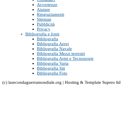
Avvertenze
Aiutare
Ringraziamenti
Sitemap
Pubblicità
Privacy
Bibliografia e fonti
Bibliografia
Bibliografia Aerei
Bibliografia Navale
Bibliografia Mezzi terrestri
Bibliografia Armi e Tecnonogie
Bibliografia Varia
Bibliografia Siti
Bibliografia Foto
(c) lasecondaguerramondiale.org | Hosting & Template Supero ltd