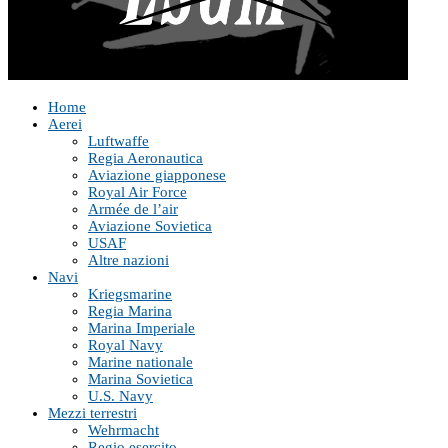
Home
Aerei
Luftwaffe
Regia Aeronautica
Aviazione giapponese
Royal Air Force
Armée de l’air
Aviazione Sovietica
USAF
Altre nazioni
Navi
Kriegsmarine
Regia Marina
Marina Imperiale
Royal Navy
Marine nationale
Marina Sovietica
U.S. Navy
Mezzi terrestri
Wehrmacht
Regio esercito