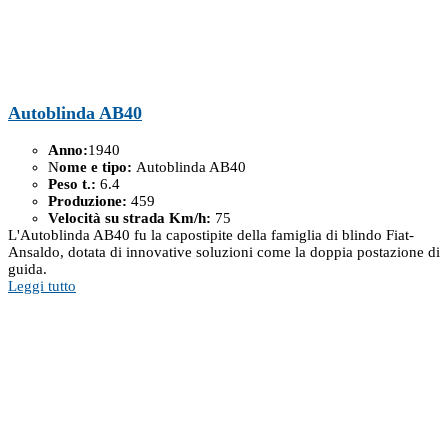
Autoblinda AB40
Anno:
1940
N
ome e tipo:
Autoblinda AB40
Peso t.:
6.4
Produzione:
459
Velocità su strada Km/h:
75
L'Autoblinda AB40 fu la capostipite della famiglia di blindo Fiat-
Ansaldo, dotata di innovative soluzioni come la doppia postazione di
guida.
Leggi tutto