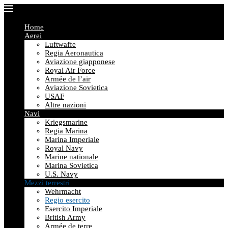
Home
Aerei
Luftwaffe
Regia Aeronautica
Aviazione giapponese
Royal Air Force
Armée de l’air
Aviazione Sovietica
USAF
Altre nazioni
Navi
Kriegsmarine
Regia Marina
Marina Imperiale
Royal Navy
Marine nationale
Marina Sovietica
U.S. Navy
Mezzi terrestri
Wehrmacht
Regio esercito
Esercito Imperiale
British Army
Armée de terre