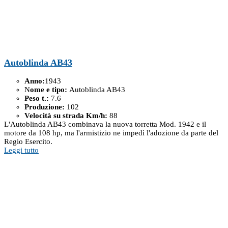
Autoblinda AB43
Anno:
1943
N
ome e tipo:
Autoblinda AB43
Peso t.:
7.6
Produzione:
102
Velocità su strada Km/h:
88
L'Autoblinda AB43 combinava la nuova torretta Mod. 1942 e il
motore da 108 hp, ma l'armistizio ne impedì l'adozione da parte del
Regio Esercito.
Leggi tutto