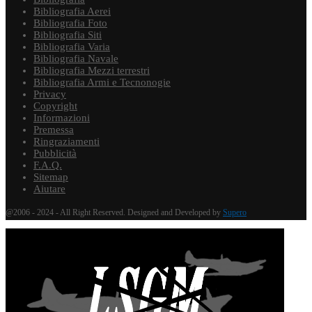
Bibliografia Aerei
Bibliografia Foto
Bibliografia Siti
Bibliografia Varia
Bibliografia Navale
Bibliografia Mezzi terrestri
Bibliografia Armi e Tecnonogie
Privacy
Copyright
Informazioni
Premessa
Ringraziamenti
Pubblicità
F.A.Q.
Sitemap
Aiutare
@2006 - 2024 - All Right Reserved. Designed and Developed by
Supero