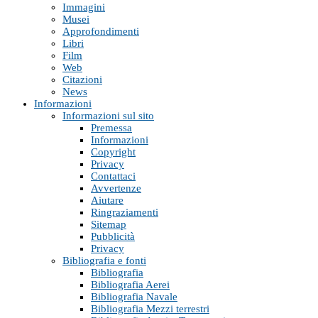
Immagini
Musei
Approfondimenti
Libri
Film
Web
Citazioni
News
Informazioni
Informazioni sul sito
Premessa
Informazioni
Copyright
Privacy
Contattaci
Avvertenze
Aiutare
Ringraziamenti
Sitemap
Pubblicità
Privacy
Bibliografia e fonti
Bibliografia
Bibliografia Aerei
Bibliografia Navale
Bibliografia Mezzi terrestri