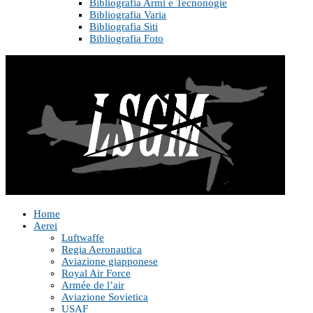
Bibliografia Armi e Tecnonogie
Bibliografia Varia
Bibliografia Siti
Bibliografia Foto
Home
Aerei
Luftwaffe
Regia Aeronautica
Aviazione giapponese
Royal Air Force
Armée de l’air
Aviazione Sovietica
USAF