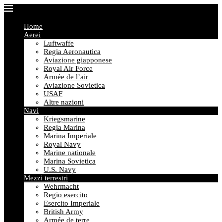
Home
Aerei
Luftwaffe
Regia Aeronautica
Aviazione giapponese
Royal Air Force
Armée de l’air
Aviazione Sovietica
USAF
Altre nazioni
Navi
Kriegsmarine
Regia Marina
Marina Imperiale
Royal Navy
Marine nationale
Marina Sovietica
U.S. Navy
Mezzi terrestri
Wehrmacht
Regio esercito
Esercito Imperiale
British Army
Armée de terre