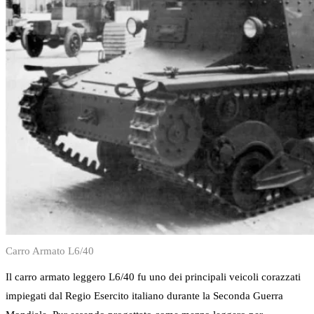
Carro Armato L6/40
Il carro armato leggero L6/40 fu uno dei principali veicoli corazzati
impiegati dal Regio Esercito italiano durante la Seconda Guerra