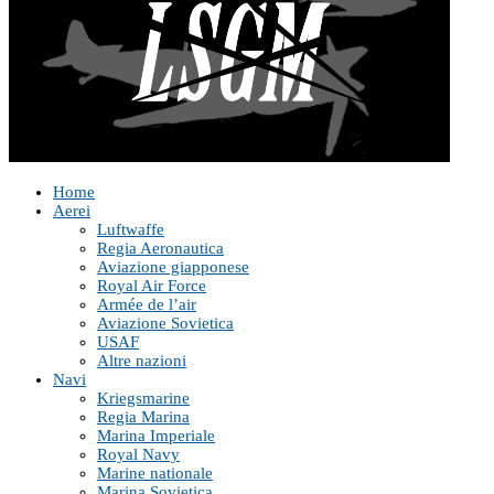
Home
Aerei
Luftwaffe
Regia Aeronautica
Aviazione giapponese
Royal Air Force
Armée de l’air
Aviazione Sovietica
USAF
Altre nazioni
Navi
Kriegsmarine
Regia Marina
Marina Imperiale
Royal Navy
Marine nationale
Marina Sovietica