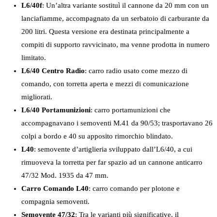
L6/40f
: Un’altra variante sostituì il cannone da 20 mm con un
lanciafiamme, accompagnato da un serbatoio di carburante da
200 litri. Questa versione era destinata principalmente a
compiti di supporto ravvicinato, ma venne prodotta in numero
limitato.
L6/40 Centro Radio
: carro radio usato come mezzo di
comando, con torretta aperta e mezzi di comunicazione
migliorati.
L6/40 Portamunizioni
: carro portamunizioni che
accompagnavano i semoventi M.41 da 90/53; trasportavano 26
colpi a bordo e 40 su apposito rimorchio blindato.
L40
: semovente d’artiglieria sviluppato dall’L6/40, a cui
rimuoveva la torretta per far spazio ad un cannone anticarro
47/32 Mod. 1935 da 47 mm.
Carro Comando L40
: carro comando per plotone e
compagnia semoventi.
Semovente 47/32
: Tra le varianti più significative, il