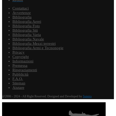
Reddit
Contattaci
Avvertenze
Bibliografia
Bibliografia Aerei
Bibliografia Foto
Bibliografia Siti
Bibliografia Varia
Bibliografia Navale
Bibliografia Mezzi terrestri
Bibliografia Armi e Tecnonogie
Privacy
Copyright
Informazioni
Premessa
Ringraziamenti
Pubblicità
F.A.Q.
Sitemap
Aiutare
@2006 - 2024 - All Right Reserved. Designed and Developed by
Supero