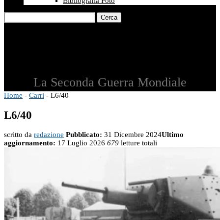
Bibliografia Foto
Cerca
La Seconda Guerra Mondiale
Home
-
Carri
-
L6/40
L6/40
scritto da
redazione
Pubblicato:
31 Dicembre 2024
Ultimo
aggiornamento:
17 Luglio 2026
679
letture totali