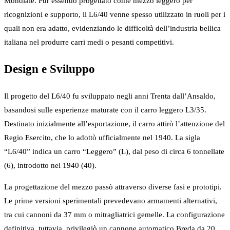
Mondiale. Pur essendo progettato come mezzo leggero per
ricognizioni e supporto, il L6/40 venne spesso utilizzato in ruoli per i
quali non era adatto, evidenziando le difficoltà dell’industria bellica
italiana nel produrre carri medi o pesanti competitivi.
Design e Sviluppo
Il progetto del L6/40 fu sviluppato negli anni Trenta dall’Ansaldo,
basandosi sulle esperienze maturate con il carro leggero L3/35.
Destinato inizialmente all’esportazione, il carro attirò l’attenzione del
Regio Esercito, che lo adottò ufficialmente nel 1940. La sigla
“L6/40” indica un carro “Leggero” (L), dal peso di circa 6 tonnellate
(6), introdotto nel 1940 (40).
La progettazione del mezzo passò attraverso diverse fasi e prototipi.
Le prime versioni sperimentali prevedevano armamenti alternativi,
tra cui cannoni da 37 mm o mitragliatrici gemelle. La configurazione
definitiva, tuttavia, privilegiò un cannone automatico Breda da 20