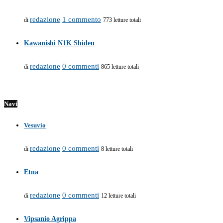
redazione
1 commento
di
773 letture totali
Kawanishi N1K Shiden
redazione
0 commenti
di
865 letture totali
Navi
Vesuvio
redazione
0 commenti
di
8 letture totali
Etna
redazione
0 commenti
di
12 letture totali
Vipsanio Agrippa