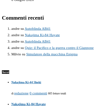
Commenti recenti
andre
su
Autoblinda AB41
andre
su
Nakajima Ki-84 Hayate
andre
su
Autoblinda AB41
andre
su
Quiz: il Pacifico e la guerra contro il Giappone
Milvio
su
Simulatore della macchina Enigma
Aerei
Nakajima Ki-44 Shoki
redazione
0 commenti
di
605 letture totali
Nakajima Ki-84 Hayate