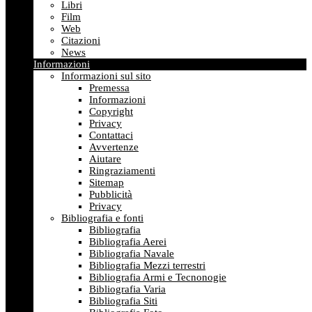
Libri
Film
Web
Citazioni
News
Informazioni
Informazioni sul sito
Premessa
Informazioni
Copyright
Privacy
Contattaci
Avvertenze
Aiutare
Ringraziamenti
Sitemap
Pubblicità
Privacy
Bibliografia e fonti
Bibliografia
Bibliografia Aerei
Bibliografia Navale
Bibliografia Mezzi terrestri
Bibliografia Armi e Tecnonogie
Bibliografia Varia
Bibliografia Siti