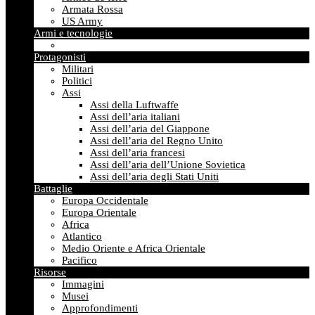
Armata Rossa
US Army
Armi e tecnologie
Protagonisti
Militari
Politici
Assi
Assi della Luftwaffe
Assi dell’aria italiani
Assi dell’aria del Giappone
Assi dell’aria del Regno Unito
Assi dell’aria francesi
Assi dell’aria dell’Unione Sovietica
Assi dell’aria degli Stati Uniti
Battaglie
Europa Occidentale
Europa Orientale
Africa
Atlantico
Medio Oriente e Africa Orientale
Pacifico
Risorse
Immagini
Musei
Approfondimenti