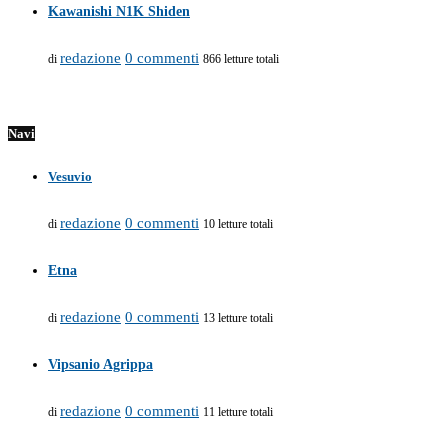
Kawanishi N1K Shiden
redazione
0 commenti
di
866 letture totali
Navi
Vesuvio
redazione
0 commenti
di
10 letture totali
Etna
redazione
0 commenti
di
13 letture totali
Vipsanio Agrippa
redazione
0 commenti
di
11 letture totali