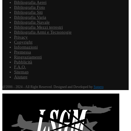
Bibliografia Aerei
Bibliografia Foto
Bibliografia Siti
Bibliografia Varia
Bibliografia Navale
Bibliografia Mezzi terrestri
Bibliografia Armi e Tecnonogie
Privacy
Copyright
Informazioni
Premessa
Ringraziamenti
Pubblicità
F.A.Q.
Sitemap
Aiutare
@2006 - 2024 - All Right Reserved. Designed and Developed by
Supero