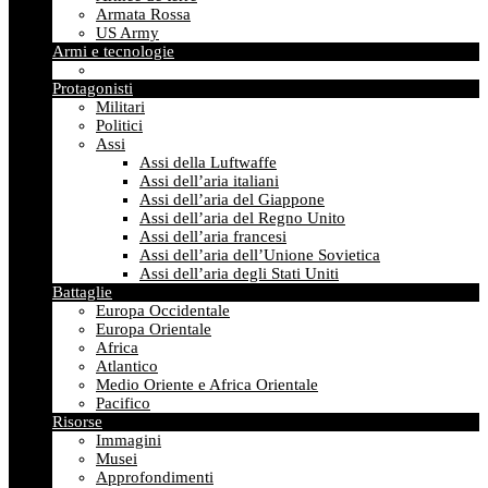
Armata Rossa
US Army
Armi e tecnologie
Protagonisti
Militari
Politici
Assi
Assi della Luftwaffe
Assi dell’aria italiani
Assi dell’aria del Giappone
Assi dell’aria del Regno Unito
Assi dell’aria francesi
Assi dell’aria dell’Unione Sovietica
Assi dell’aria degli Stati Uniti
Battaglie
Europa Occidentale
Europa Orientale
Africa
Atlantico
Medio Oriente e Africa Orientale
Pacifico
Risorse
Immagini
Musei
Approfondimenti