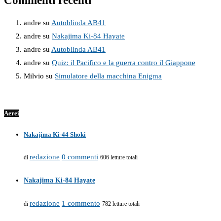
Commenti recenti
andre
su
Autoblinda AB41
andre
su
Nakajima Ki-84 Hayate
andre
su
Autoblinda AB41
andre
su
Quiz: il Pacifico e la guerra contro il Giappone
Milvio
su
Simulatore della macchina Enigma
Aerei
Nakajima Ki-44 Shoki
redazione
0 commenti
di
606 letture totali
Nakajima Ki-84 Hayate
redazione
1 commento
di
782 letture totali