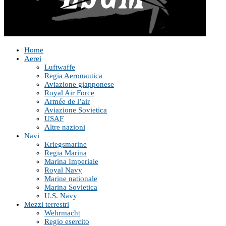
Home
Aerei
Luftwaffe
Regia Aeronautica
Aviazione giapponese
Royal Air Force
Armée de l’air
Aviazione Sovietica
USAF
Altre nazioni
Navi
Kriegsmarine
Regia Marina
Marina Imperiale
Royal Navy
Marine nationale
Marina Sovietica
U.S. Navy
Mezzi terrestri
Wehrmacht
Regio esercito