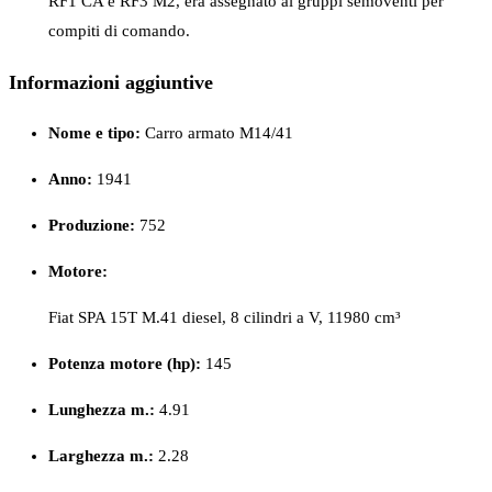
RF1 CA e RF3 M2, era assegnato ai gruppi semoventi per
compiti di comando.
Informazioni aggiuntive
Nome e tipo:
Carro armato M14/41
Anno:
1941
Produzione:
752
Motore:
Fiat SPA 15T M.41 diesel, 8 cilindri a V, 11980 cm³
Potenza motore (hp):
145
Lunghezza m.:
4.91
Larghezza m.:
2.28