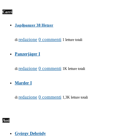
Carri
Jagdpanzer 38 Hetzer
redazione
0 commenti
di
1 letture totali
Panzerjäger I
redazione
0 commenti
di
1K letture totali
Marder I
redazione
0 commenti
di
1,3K letture totali
Assi
György Debrödy