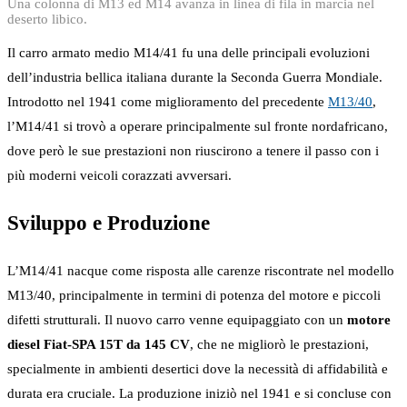
Una colonna di M13 ed M14 avanza in linea di fila in marcia nel
deserto libico.
Il carro armato medio M14/41 fu una delle principali evoluzioni
dell’industria bellica italiana durante la Seconda Guerra Mondiale.
Introdotto nel 1941 come miglioramento del precedente
M13/40
,
l’M14/41 si trovò a operare principalmente sul fronte nordafricano,
dove però le sue prestazioni non riuscirono a tenere il passo con i
più moderni veicoli corazzati avversari.
Sviluppo e Produzione
L’M14/41 nacque come risposta alle carenze riscontrate nel modello
M13/40, principalmente in termini di potenza del motore e piccoli
difetti strutturali. Il nuovo carro venne equipaggiato con un
motore
diesel Fiat-SPA 15T da 145 CV
, che ne migliorò le prestazioni,
specialmente in ambienti desertici dove la necessità di affidabilità e
durata era cruciale. La produzione iniziò nel 1941 e si concluse con