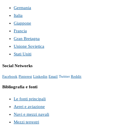
Germania
Italia
Giappone
Francia
Gran Bretagna
Unione Sovietica
Stati Uniti
Social Networks
Facebook
Pinterest
Linkedin
Email
Twitter
Reddit
Bibliografia e fonti
Le fonti principali
Aerei e aviazione
Navi e mezzi navali
Mezzi terrestri