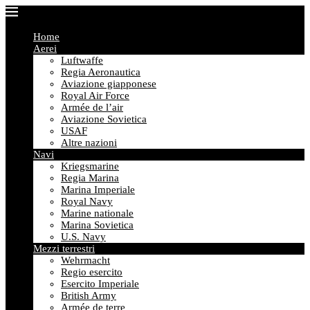
Home
Aerei
Luftwaffe
Regia Aeronautica
Aviazione giapponese
Royal Air Force
Armée de l’air
Aviazione Sovietica
USAF
Altre nazioni
Navi
Kriegsmarine
Regia Marina
Marina Imperiale
Royal Navy
Marine nationale
Marina Sovietica
U.S. Navy
Mezzi terrestri
Wehrmacht
Regio esercito
Esercito Imperiale
British Army
Armée de terre