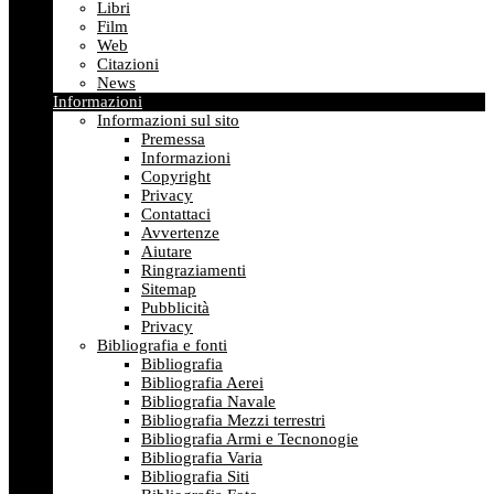
Libri
Film
Web
Citazioni
News
Informazioni
Informazioni sul sito
Premessa
Informazioni
Copyright
Privacy
Contattaci
Avvertenze
Aiutare
Ringraziamenti
Sitemap
Pubblicità
Privacy
Bibliografia e fonti
Bibliografia
Bibliografia Aerei
Bibliografia Navale
Bibliografia Mezzi terrestri
Bibliografia Armi e Tecnonogie
Bibliografia Varia
Bibliografia Siti