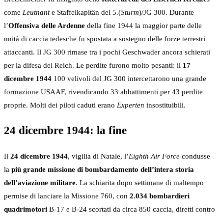
come
Leutnant
e Staffelkapitän del 5.(
Sturm
)/JG 300. Durante
l’
Offensiva delle Ardenne
della fine 1944 la maggior parte delle
unità di caccia tedesche fu spostata a sostegno delle forze terrestri
attaccanti. Il JG 300 rimase tra i pochi Geschwader ancora schierati
per la difesa del Reich. Le perdite furono molto pesanti: il
17
dicembre 1944
100 velivoli del JG 300 intercettarono una grande
formazione USAAF, rivendicando 33 abbattimenti per 43 perdite
proprie. Molti dei piloti caduti erano
Experten
insostituibili.
24 dicembre 1944: la fine
Il
24 dicembre 1944
, vigilia di Natale, l’
Eighth Air Force
condusse
la
più grande missione di bombardamento dell’intera storia
dell’aviazione militare
. La schiarita dopo settimane di maltempo
permise di lanciare la Missione 760, con
2.034 bombardieri
quadrimotori
B-17 e B-24 scortati da circa 850 caccia, diretti contro