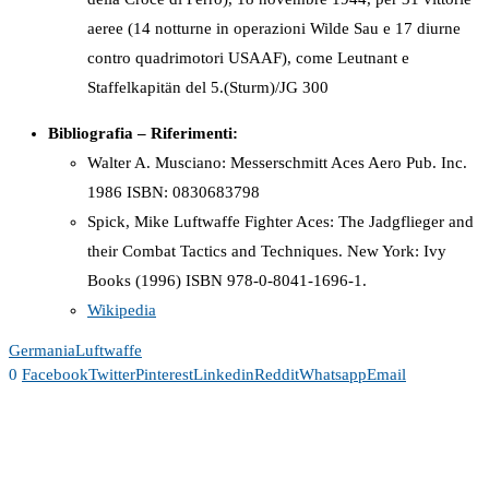
aeree (14 notturne in operazioni Wilde Sau e 17 diurne
contro quadrimotori USAAF), come Leutnant e
Staffelkapitän del 5.(Sturm)/JG 300
Bibliografia – Riferimenti:
Walter A. Musciano: Messerschmitt Aces Aero Pub. Inc.
1986 ISBN: 0830683798
Spick, Mike Luftwaffe Fighter Aces: The Jadgflieger and
their Combat Tactics and Techniques. New York: Ivy
Books (1996) ISBN 978-0-8041-1696-1.
Wikipedia
Germania
Luftwaffe
0
Facebook
Twitter
Pinterest
Linkedin
Reddit
Whatsapp
Email