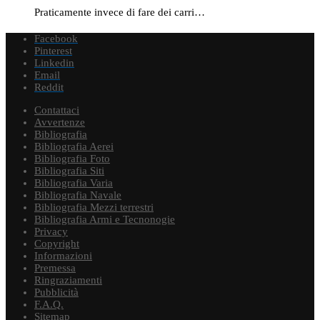
Praticamente invece di fare dei carri…
Facebook
Pinterest
Linkedin
Email
Reddit
Contattaci
Avvertenze
Bibliografia
Bibliografia Aerei
Bibliografia Foto
Bibliografia Siti
Bibliografia Varia
Bibliografia Navale
Bibliografia Mezzi terrestri
Bibliografia Armi e Tecnonogie
Privacy
Copyright
Informazioni
Premessa
Ringraziamenti
Pubblicità
F.A.Q.
Sitemap