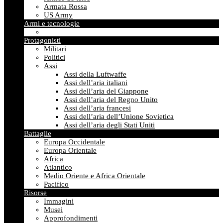
Armata Rossa
US Army
Armi e tecnologie
Protagonisti
Militari
Politici
Assi
Assi della Luftwaffe
Assi dell’aria italiani
Assi dell’aria del Giappone
Assi dell’aria del Regno Unito
Assi dell’aria francesi
Assi dell’aria dell’Unione Sovietica
Assi dell’aria degli Stati Uniti
Battaglie
Europa Occidentale
Europa Orientale
Africa
Atlantico
Medio Oriente e Africa Orientale
Pacifico
Risorse
Immagini
Musei
Approfondimenti