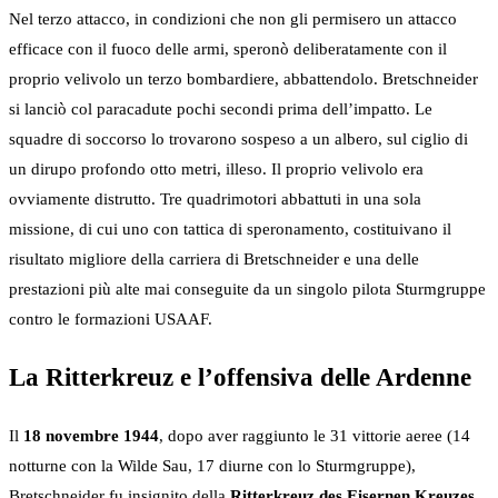
Nel terzo attacco, in condizioni che non gli permisero un attacco
efficace con il fuoco delle armi, speronò deliberatamente con il
proprio velivolo un terzo bombardiere, abbattendolo. Bretschneider
si lanciò col paracadute pochi secondi prima dell’impatto. Le
squadre di soccorso lo trovarono sospeso a un albero, sul ciglio di
un dirupo profondo otto metri, illeso. Il proprio velivolo era
ovviamente distrutto. Tre quadrimotori abbattuti in una sola
missione, di cui uno con tattica di speronamento, costituivano il
risultato migliore della carriera di Bretschneider e una delle
prestazioni più alte mai conseguite da un singolo pilota Sturmgruppe
contro le formazioni USAAF.
La Ritterkreuz e l’offensiva delle Ardenne
Il
18 novembre 1944
, dopo aver raggiunto le 31 vittorie aeree (14
notturne con la Wilde Sau, 17 diurne con lo Sturmgruppe),
Bretschneider fu insignito della
Ritterkreuz des Eisernen Kreuzes