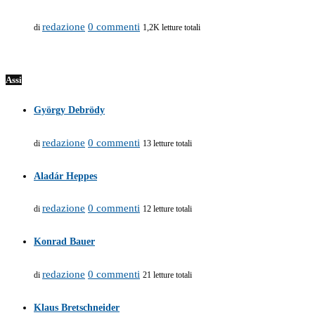
redazione
0 commenti
di
1,2K letture totali
Assi
György Debrödy
redazione
0 commenti
di
13 letture totali
Aladár Heppes
redazione
0 commenti
di
12 letture totali
Konrad Bauer
redazione
0 commenti
di
21 letture totali
Klaus Bretschneider