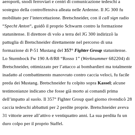
aeroporti, snodi ferroviari e centri di comunicazione tedeschi a
sostegno della controffensiva alleata nelle Ardenne. Il JG 300 fu
mobilitato per l’intercettazione. Bretschneider, con il
call sign
radio
“
Specht Anton
“, guidò il proprio Schwarm contro la formazione
statunitense. Il direttore di volo a terra del JG 300 indirizzò la
pattuglia di Bretschneider direttamente nel percorso di una
formazione di P-51 Mustang del
357°
Fighter Group
statunitense.
Lo Sturmbock Fw 190 A-8/R8 “Rosso 1” (
Werknummer
682204) di
Bretschneider, ottimizzato per l’attacco ai bombardieri ma totalmente
inadatto al combattimento manovrato contro caccia veloci, fu facile
preda dei Mustang. Bretschneider fu colpito sopra
Kassel
; alcune
testimonianze indicano che fosse già morto ai comandi prima
dell’impatto al suolo. Il 357° Fighter Group quel giorno rivendicò 28
caccia tedeschi abbattuti per 2 perdite proprie. Bretschneider aveva
31 vittorie aeree all’attivo e ventiquattro anni. La sua perdita fu un
duro colpo per il proprio Staffel.