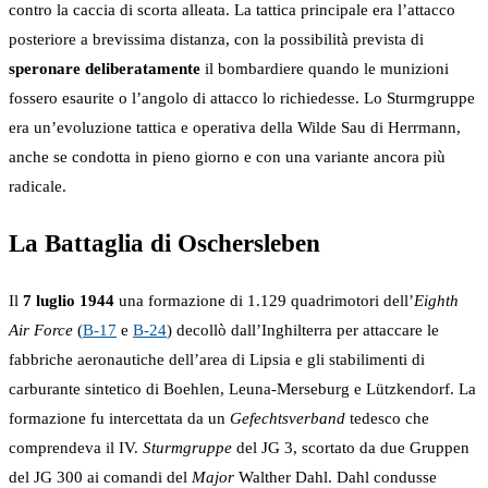
contro la caccia di scorta alleata. La tattica principale era l’attacco
posteriore a brevissima distanza, con la possibilità prevista di
speronare deliberatamente
il bombardiere quando le munizioni
fossero esaurite o l’angolo di attacco lo richiedesse. Lo Sturmgruppe
era un’evoluzione tattica e operativa della Wilde Sau di Herrmann,
anche se condotta in pieno giorno e con una variante ancora più
radicale.
La Battaglia di Oschersleben
Il
7 luglio 1944
una formazione di 1.129 quadrimotori dell’
Eighth
Air Force
(
B-17
e
B-24
) decollò dall’Inghilterra per attaccare le
fabbriche aeronautiche dell’area di Lipsia e gli stabilimenti di
carburante sintetico di Boehlen, Leuna-Merseburg e Lützkendorf. La
formazione fu intercettata da un
Gefechtsverband
tedesco che
comprendeva il IV.
Sturmgruppe
del JG 3, scortato da due Gruppen
del JG 300 ai comandi del
Major
Walther Dahl. Dahl condusse