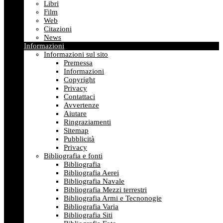
Libri
Film
Web
Citazioni
News
Informazioni
Informazioni sul sito
Premessa
Informazioni
Copyright
Privacy
Contattaci
Avvertenze
Aiutare
Ringraziamenti
Sitemap
Pubblicità
Privacy
Bibliografia e fonti
Bibliografia
Bibliografia Aerei
Bibliografia Navale
Bibliografia Mezzi terrestri
Bibliografia Armi e Tecnonogie
Bibliografia Varia
Bibliografia Siti