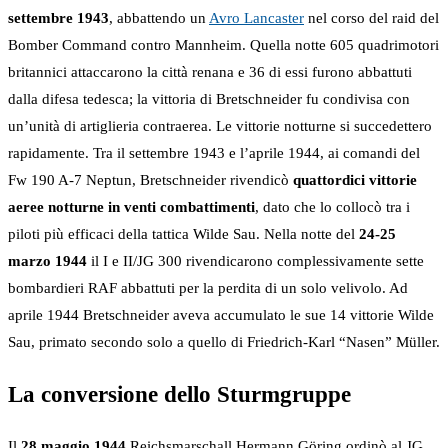
settembre 1943
, abbattendo un
Avro Lancaster
nel corso del raid del
Bomber Command contro Mannheim. Quella notte 605 quadrimotori
britannici attaccarono la città renana e 36 di essi furono abbattuti
dalla difesa tedesca; la vittoria di Bretschneider fu condivisa con
un’unità di artiglieria contraerea. Le vittorie notturne si succedettero
rapidamente. Tra il settembre 1943 e l’aprile 1944, ai comandi del
Fw 190 A-7 Neptun, Bretschneider rivendicò
quattordici vittorie
aeree notturne in venti combattimenti
, dato che lo collocò tra i
piloti più efficaci della tattica Wilde Sau. Nella notte del
24-25
marzo 1944
il I e II/JG 300 rivendicarono complessivamente sette
bombardieri RAF abbattuti per la perdita di un solo velivolo. Ad
aprile 1944 Bretschneider aveva accumulato le sue 14 vittorie Wilde
Sau, primato secondo solo a quello di Friedrich-Karl “Nasen” Müller.
La conversione dello Sturmgruppe
Il
28 maggio 1944
Reichsmarschall Hermann Göring ordinò al JG