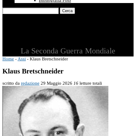
Bibliografia Foto
Cerca
La Seconda Guerra Mondiale
Home
-
Assi
-
Klaus Bretschneider
Klaus Bretschneider
scritto da
redazione
29 Maggio 2026
16
letture totali