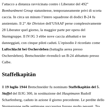
l’attacco a distanza ravvicinata contro i Liberator del 492°
Bombardment Group
statunitense, temporaneamente privi di scorta
caccia. In circa un minuto l’intero squadrone di dodici B-24 fu
annientato. Il 2°
Air Division
dell’USAAF perse complessivamente
28 Liberator quel giorno, la maggior parte per opera del
Sturmgruppe. Il IV/JG 3 ebbe nove caccia abbattuti e tre
danneggiati, con cinque piloti caduti. L’episodio è ricordato come
Luftschlacht bei Oschersleben
(battaglia aerea presso
Oschersleben). Bretschneider rivendicò un B-24 abbattuto presso
Calbe.
Staffelkapitän
Il
19 luglio 1944
Bretschneider fu nominato
Staffelkapitän del 5.
Staffel
del II/JG 300, in sostituzione del
Hauptmann
Rudolf
Scharfenberg, caduto in azione il giorno precedente. Le perdite dello
Sturmgruppe nelle settimane successive furono molto pesanti. Tra