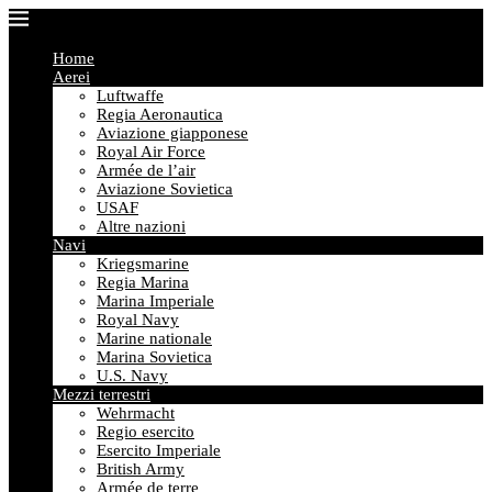
Home
Aerei
Luftwaffe
Regia Aeronautica
Aviazione giapponese
Royal Air Force
Armée de l’air
Aviazione Sovietica
USAF
Altre nazioni
Navi
Kriegsmarine
Regia Marina
Marina Imperiale
Royal Navy
Marine nationale
Marina Sovietica
U.S. Navy
Mezzi terrestri
Wehrmacht
Regio esercito
Esercito Imperiale
British Army
Armée de terre