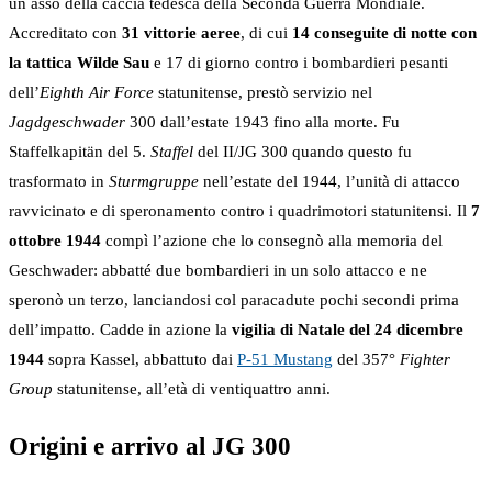
un asso della caccia tedesca della Seconda Guerra Mondiale.
Accreditato con
31 vittorie aeree
, di cui
14 conseguite di notte con
la tattica Wilde Sau
e 17 di giorno contro i bombardieri pesanti
dell’
Eighth Air Force
statunitense, prestò servizio nel
Jagdgeschwader
300 dall’estate 1943 fino alla morte. Fu
Staffelkapitän del 5.
Staffel
del II/JG 300 quando questo fu
trasformato in
Sturmgruppe
nell’estate del 1944, l’unità di attacco
ravvicinato e di speronamento contro i quadrimotori statunitensi. Il
7
ottobre 1944
compì l’azione che lo consegnò alla memoria del
Geschwader: abbatté due bombardieri in un solo attacco e ne
speronò un terzo, lanciandosi col paracadute pochi secondi prima
dell’impatto. Cadde in azione la
vigilia di Natale del 24 dicembre
1944
sopra Kassel, abbattuto dai
P-51 Mustang
del 357°
Fighter
Group
statunitense, all’età di ventiquattro anni.
Origini e arrivo al JG 300