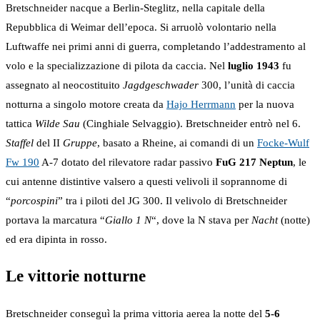
Bretschneider nacque a Berlin-Steglitz, nella capitale della
Repubblica di Weimar dell’epoca. Si arruolò volontario nella
Luftwaffe nei primi anni di guerra, completando l’addestramento al
volo e la specializzazione di pilota da caccia. Nel
luglio 1943
fu
assegnato al neocostituito
Jagdgeschwader
300, l’unità di caccia
notturna a singolo motore creata da
Hajo Herrmann
per la nuova
tattica
Wilde Sau
(Cinghiale Selvaggio). Bretschneider entrò nel 6.
Staffel
del II
Gruppe
, basato a Rheine, ai comandi di un
Focke-Wulf
Fw 190
A-7 dotato del rilevatore radar passivo
FuG 217 Neptun
, le
cui antenne distintive valsero a questi velivoli il soprannome di
“
porcospini
” tra i piloti del JG 300. Il velivolo di Bretschneider
portava la marcatura “
Giallo 1 N
“, dove la N stava per
Nacht
(notte)
ed era dipinta in rosso.
Le vittorie notturne
Bretschneider conseguì la prima vittoria aerea la notte del
5-6