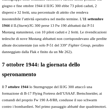
giugno e fine ottobre 1944 il II/JG 300 ebbe 73 piloti caduti, 2
dispersi e 32 feriti, una percentuale di attrito che rendeva
insostenibile l’attività operativa nel medio termine. L’
11 settembre
1944
il II.(
Sturm
)/JG 300 perse 13 Fw 190 abbattuti dai P-51
Mustang statunitensi, con 10 piloti caduti e 2 feriti. Le rivendicazioni
tedesche di nove Mustang abbattuti non corrispondevano alle perdite
alleate documentate (un solo P-51 del 339°
Fighter Group
, peraltro
danneggiato dalla Flak e finito da un Me 262).
7 ottobre 1944: la giornata dello
speronamento
Il
7 ottobre 1944
lo Sturmgruppe del II/JG 300 attaccò una
formazione di B-17 Flying Fortress dell’USAAF. Bretschneider, ai
comandi del proprio Fw 190 A-8/R8, condusse il suo schwarm
contro i bombardieri. Nel primo passaggio abbatté due quadrimotori.