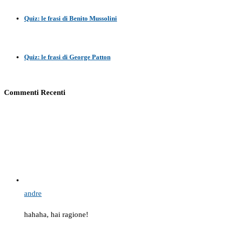
Quiz: le frasi di Benito Mussolini
Quiz: le frasi di George Patton
Commenti Recenti
andre
hahaha, hai ragione!