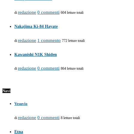
redazione
0 commenti
di
604 letture totali
Nakajima Ki-84 Hayate
redazione
1 commento
di
772 letture totali
Kawanishi N1K Shiden
redazione
0 commenti
di
864 letture totali
Navi
Vesuvio
redazione
0 commenti
di
8 letture totali
Etna