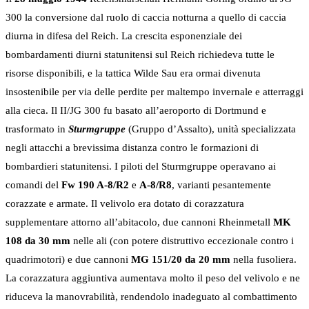
300 la conversione dal ruolo di caccia notturna a quello di caccia
diurna in difesa del Reich. La crescita esponenziale dei
bombardamenti diurni statunitensi sul Reich richiedeva tutte le
risorse disponibili, e la tattica Wilde Sau era ormai divenuta
insostenibile per via delle perdite per maltempo invernale e atterraggi
alla cieca. Il II/JG 300 fu basato all’aeroporto di Dortmund e
trasformato in
Sturmgruppe
(Gruppo d’Assalto), unità specializzata
negli attacchi a brevissima distanza contro le formazioni di
bombardieri statunitensi. I piloti del Sturmgruppe operavano ai
comandi del
Fw 190 A-8/R2
e
A-8/R8
, varianti pesantemente
corazzate e armate. Il velivolo era dotato di corazzatura
supplementare attorno all’abitacolo, due cannoni Rheinmetall
MK
108 da 30 mm
nelle ali (con potere distruttivo eccezionale contro i
quadrimotori) e due cannoni
MG 151/20 da 20 mm
nella fusoliera.
La corazzatura aggiuntiva aumentava molto il peso del velivolo e ne
riduceva la manovrabilità, rendendolo inadeguato al combattimento