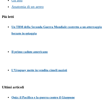
Gli assi
Anatomia di un aereo
Più letti
Un TBM della Seconda Guerra Mondiale costretto a un atterraggio
forzato in spiaggia
Il primo caduto americano
L’Uruguay mette in vendita cimeli nazisti
Ultimi articoli
Quiz: il Pacifico e la guerra contro il Giappone