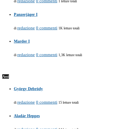
redazione
0 commenti
di
1 letture totali
Panzerjäger I
redazione
0 commenti
di
1K letture totali
Marder I
redazione
0 commenti
di
1,3K letture totali
Assi
György Debrödy
redazione
0 commenti
di
15 letture totali
Aladár Heppes