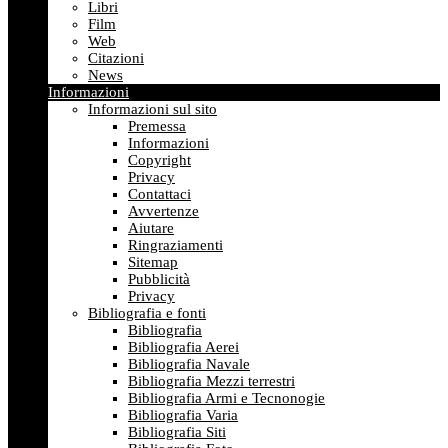
Libri
Film
Web
Citazioni
News
Informazioni
Informazioni sul sito
Premessa
Informazioni
Copyright
Privacy
Contattaci
Avvertenze
Aiutare
Ringraziamenti
Sitemap
Pubblicità
Privacy
Bibliografia e fonti
Bibliografia
Bibliografia Aerei
Bibliografia Navale
Bibliografia Mezzi terrestri
Bibliografia Armi e Tecnonogie
Bibliografia Varia
Bibliografia Siti