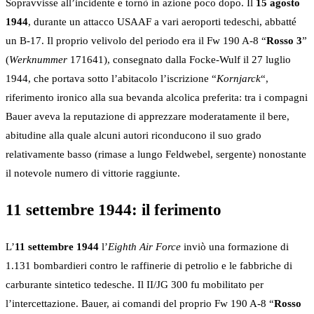
Sopravvisse all’incidente e tornò in azione poco dopo. Il
15 agosto
1944
, durante un attacco USAAF a vari aeroporti tedeschi, abbatté
un B-17. Il proprio velivolo del periodo era il Fw 190 A-8 “
Rosso 3
”
(
Werknummer
171641), consegnato dalla Focke-Wulf il 27 luglio
1944, che portava sotto l’abitacolo l’iscrizione “
Kornjarck
“,
riferimento ironico alla sua bevanda alcolica preferita: tra i compagni
Bauer aveva la reputazione di apprezzare moderatamente il bere,
abitudine alla quale alcuni autori riconducono il suo grado
relativamente basso (rimase a lungo Feldwebel, sergente) nonostante
il notevole numero di vittorie raggiunte.
11 settembre 1944: il ferimento
L’
11 settembre 1944
l’
Eighth Air Force
inviò una formazione di
1.131 bombardieri contro le raffinerie di petrolio e le fabbriche di
carburante sintetico tedesche. Il II/JG 300 fu mobilitato per
l’intercettazione. Bauer, ai comandi del proprio Fw 190 A-8 “
Rosso