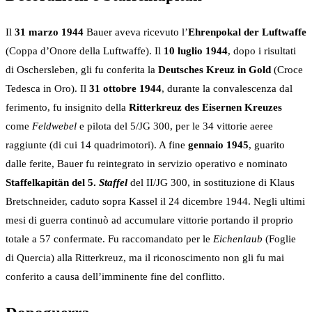
Il
31 marzo 1944
Bauer aveva ricevuto l’
Ehrenpokal der Luftwaffe
(Coppa d’Onore della Luftwaffe). Il
10 luglio 1944
, dopo i risultati
di Oschersleben, gli fu conferita la
Deutsches Kreuz in Gold
(Croce
Tedesca in Oro). Il
31 ottobre 1944
, durante la convalescenza dal
ferimento, fu insignito della
Ritterkreuz des Eisernen Kreuzes
come
Feldwebel
e pilota del 5/JG 300, per le 34 vittorie aeree
raggiunte (di cui 14 quadrimotori). A fine
gennaio 1945
, guarito
dalle ferite, Bauer fu reintegrato in servizio operativo e nominato
Staffelkapitän del 5.
Staffel
del II/JG 300, in sostituzione di Klaus
Bretschneider, caduto sopra Kassel il 24 dicembre 1944. Negli ultimi
mesi di guerra continuò ad accumulare vittorie portando il proprio
totale a 57 confermate. Fu raccomandato per le
Eichenlaub
(Foglie
di Quercia) alla Ritterkreuz, ma il riconoscimento non gli fu mai
conferito a causa dell’imminente fine del conflitto.