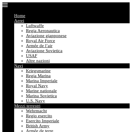
Home
Aerei
Luftwaffe
Regia Aeronautica
Aviazione giapponese
Royal Air Force
Armée de l’air
Aviazione Sovietica
USAF
Altre nazioni
Navi
Kriegsmarine
Regia Marina
Marina Imperiale
Royal Navy
Marine nationale
Marina Sovietica
U.S. Navy
Mezzi terrestri
Wehrmacht
Regio esercito
Esercito Imperiale
British Army
Armée de terre