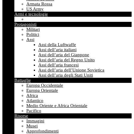
Armata Rossa
US Army
Armi e tecnologie
Protagonisti
Militari
Politici
Assi
Assi della Luftwaffe
Assi dell’aria italiani
Assi dell’aria del Giappone
Assi dell’aria del Regno Unito
Assi dell’aria francesi
Assi dell’aria dell’Unione Sovietica
Assi dell’aria degli Stati Uniti
Battaglie
Europa Occidentale
Europa Orientale
Africa
Atlantico
Medio Oriente e Africa Orientale
Pacifico
Risorse
Immagini
Musei
Approfondimenti