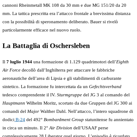
cannoni Rheinmetall MK 108 da 30 mm e due MG 151/20 da 20
mm. La tattica prescritta era l’attacco frontale a brevissima distanza
con la possibilità di speronamento deliberato. Bauer si rivelò
particolarmente efficace nel nuovo ruolo.
La Battaglia di Oschersleben
Il
7 luglio 1944
una formazione di 1.129 quadrimotori dell’
Eighth
Air Force
decollò dall’Inghilterra per attaccare le fabbriche
aeronautiche dell’area di Lipsia e gli stabilimenti di carburante
sintetico. La formazione fu intercettata da un
Gefechtsverband
tedesco comprendente il IV.
Sturmgruppe
del JG 3 al comando del
Hauptmann
Wilhelm Moritz, scortato da due Gruppen del JG 300 ai
comandi del
Major
Walther Dahl. Nell’attacco, l’intero squadrone di
dodici
B-24
del 492°
Bombardment Group
statunitense fu annientato
in circa un minuto. Il 2°
Air Division
dell’USAAF perse
complessivamente 28 Liberator quel giorno. L’episodio è ricordato