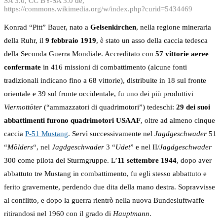
SA 3.0, CC BY-SA 3.0 de,
https://commons.wikimedia.org/w/index.php?curid=5434469
Konrad “Pitt” Bauer, nato a
Gelsenkirchen
, nella regione mineraria
della Ruhr, il
9 febbraio 1919
, è stato un asso della caccia tedesca
della Seconda Guerra Mondiale. Accreditato con
57 vittorie aeree
confermate
in 416 missioni di combattimento (alcune fonti
tradizionali indicano fino a 68 vittorie), distribuite in 18 sul fronte
orientale e 39 sul fronte occidentale, fu uno dei più produttivi
Viermottöter
(“ammazzatori di quadrimotori”) tedeschi:
29 dei suoi
abbattimenti furono quadrimotori USAAF
, oltre ad almeno cinque
caccia
P-51 Mustang
. Servì successivamente nel
Jagdgeschwader
51
“
Mölders
“, nel
Jagdgeschwader
3 “
Udet
” e nel II/
Jagdgeschwader
300 come pilota del Sturmgruppe. L’
11 settembre 1944
, dopo aver
abbattuto tre Mustang in combattimento, fu egli stesso abbattuto e
ferito gravemente, perdendo due dita della mano destra. Sopravvisse
al conflitto, e dopo la guerra rientrò nella nuova Bundesluftwaffe
ritirandosi nel 1960 con il grado di
Hauptmann
.