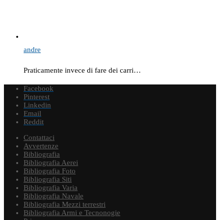
andre
Praticamente invece di fare dei carri…
Facebook
Pinterest
Linkedin
Email
Reddit
Contattaci
Avvertenze
Bibliografia
Bibliografia Aerei
Bibliografia Foto
Bibliografia Siti
Bibliografia Varia
Bibliografia Navale
Bibliografia Mezzi terrestri
Bibliografia Armi e Tecnonogie