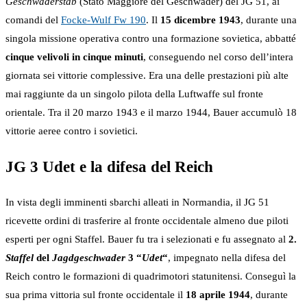
Geschwaderstab
(Stato Maggiore del Geschwader) del JG 51, ai
comandi del
Focke-Wulf Fw 190
. Il
15 dicembre 1943
, durante una
singola missione operativa contro una formazione sovietica, abbatté
cinque velivoli in cinque minuti
, conseguendo nel corso dell’intera
giornata sei vittorie complessive. Era una delle prestazioni più alte
mai raggiunte da un singolo pilota della Luftwaffe sul fronte
orientale. Tra il 20 marzo 1943 e il marzo 1944, Bauer accumulò 18
vittorie aeree contro i sovietici.
JG 3 Udet e la difesa del Reich
In vista degli imminenti sbarchi alleati in Normandia, il JG 51
ricevette ordini di trasferire al fronte occidentale almeno due piloti
esperti per ogni Staffel. Bauer fu tra i selezionati e fu assegnato al
2.
Staffel
del
Jagdgeschwader
3 “
Udet
“
, impegnato nella difesa del
Reich contro le formazioni di quadrimotori statunitensi. Conseguì la
sua prima vittoria sul fronte occidentale il
18 aprile 1944
, durante