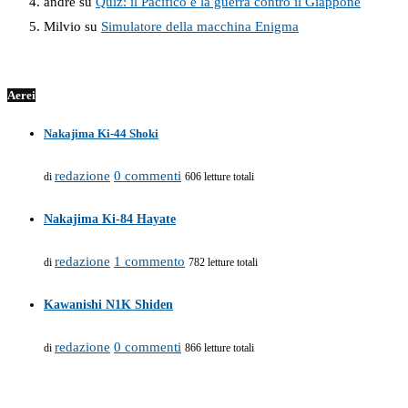
andre
su
Quiz: il Pacifico e la guerra contro il Giappone
Milvio
su
Simulatore della macchina Enigma
Aerei
Nakajima Ki-44 Shoki
redazione
0 commenti
di
606 letture totali
Nakajima Ki-84 Hayate
redazione
1 commento
di
782 letture totali
Kawanishi N1K Shiden
redazione
0 commenti
di
866 letture totali