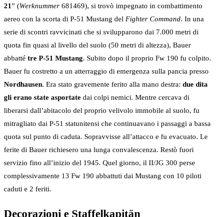
21
” (
Werknummer
681469), si trovò impegnato in combattimento
aereo con la scorta di P-51 Mustang del
Fighter Command
. In una
serie di scontri ravvicinati che si svilupparono dai 7.000 metri di
quota fin quasi al livello del suolo (50 metri di altezza), Bauer
abbatté
tre P-51 Mustang
. Subito dopo il proprio Fw 190 fu colpito.
Bauer fu costretto a un atterraggio di emergenza sulla pancia presso
Nordhausen
. Era stato gravemente ferito alla mano destra:
due dita
gli erano state asportate
dai colpi nemici. Mentre cercava di
liberarsi dall’abitacolo del proprio velivolo immobile al suolo, fu
mitragliato dai P-51 statunitensi che continuavano i passaggi a bassa
quota sul punto di caduta. Sopravvisse all’attacco e fu evacuato. Le
ferite di Bauer richiesero una lunga convalescenza. Restò fuori
servizio fino all’inizio del 1945. Quel giorno, il II/JG 300 perse
complessivamente 13 Fw 190 abbattuti dai Mustang con 10 piloti
caduti e 2 feriti.
Decorazioni e Staffelkapitän