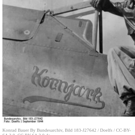
Konrad Bauer By Bundesarchiv, Bild 183-J27642 / Doelfs / CC-BY-