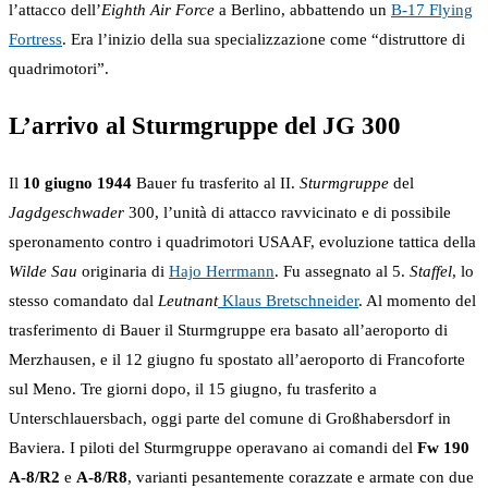
l’attacco dell’
Eighth Air Force
a Berlino, abbattendo un
B-17 Flying
Fortress
. Era l’inizio della sua specializzazione come “distruttore di
quadrimotori”.
L’arrivo al Sturmgruppe del JG 300
Il
10 giugno 1944
Bauer fu trasferito al II.
Sturmgruppe
del
Jagdgeschwader
300, l’unità di attacco ravvicinato e di possibile
speronamento contro i quadrimotori USAAF, evoluzione tattica della
Wilde Sau
originaria di
Hajo Herrmann
. Fu assegnato al 5.
Staffel
, lo
stesso comandato dal
Leutnant
Klaus Bretschneider
. Al momento del
trasferimento di Bauer il Sturmgruppe era basato all’aeroporto di
Merzhausen, e il 12 giugno fu spostato all’aeroporto di Francoforte
sul Meno. Tre giorni dopo, il 15 giugno, fu trasferito a
Unterschlauersbach, oggi parte del comune di Großhabersdorf in
Baviera. I piloti del Sturmgruppe operavano ai comandi del
Fw 190
A-8/R2
e
A-8/R8
, varianti pesantemente corazzate e armate con due