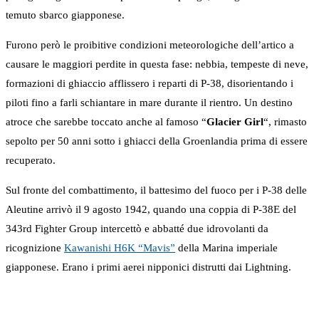
temuto sbarco giapponese.
Furono però le proibitive condizioni meteorologiche dell’artico a
causare le maggiori perdite in questa fase: nebbia, tempeste di neve,
formazioni di ghiaccio afflissero i reparti di P-38, disorientando i
piloti fino a farli schiantare in mare durante il rientro. Un destino
atroce che sarebbe toccato anche al famoso “
Glacier Girl
“, rimasto
sepolto per 50 anni sotto i ghiacci della Groenlandia prima di essere
recuperato.
Sul fronte del combattimento, il battesimo del fuoco per i P-38 delle
Aleutine arrivò il 9 agosto 1942, quando una coppia di P-38E del
343rd Fighter Group intercettò e abbatté due idrovolanti da
ricognizione
Kawanishi H6K “Mavis”
della Marina imperiale
giapponese. Erano i primi aerei nipponici distrutti dai Lightning.