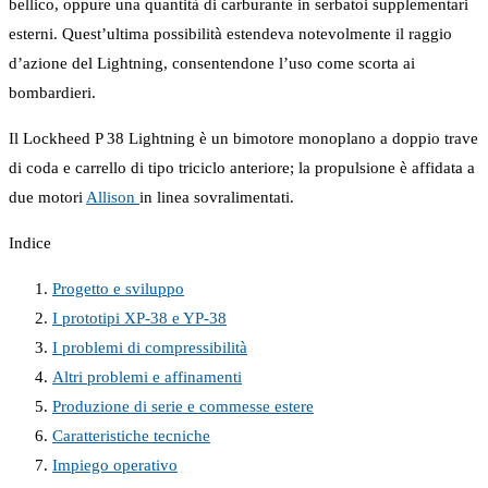
bellico, oppure una quantità di carburante in serbatoi supplementari
esterni. Quest’ultima possibilità estendeva notevolmente il raggio
d’azione del Lightning, consentendone l’uso come scorta ai
bombardieri.
Il Lockheed P 38 Lightning è un bimotore monoplano a doppio trave
di coda e carrello di tipo triciclo anteriore; la propulsione è affidata a
due motori
Allison
in linea sovralimentati.
Indice
Progetto e sviluppo
I prototipi XP-38 e YP-38
I problemi di compressibilità
Altri problemi e affinamenti
Produzione di serie e commesse estere
Caratteristiche tecniche
Impiego operativo