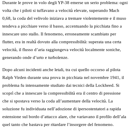
Durante le prove in volo degli YP-38 emerse un serio problema: ogni
volta che i piloti si tuffavano a velocità elevate, superando Mach
0,68, la coda del velivolo iniziava a tremare violentemente e il muso
tendeva a picchiare verso il basso, accentuando la picchiata fino a
innescare uno stallo. Il fenomeno, erroneamente scambiato per
flutter, era in realtà dovuto alla compressibilità: superata una certa
velocità, il flusso d’aria raggiungeva velocità localmente soniche,
generando onde d’urto e turbolenze.
Dopo alcuni incidenti anche letali, tra cui quello occorso al pilota
Ralph Virden durante una prova in picchiata nel novembre 1941, il
problema fu intensamente studiato dai tecnici della Lockheed. Si
scoprì che a innescare la compressibilità era il centro di pressione
che si spostava verso la coda all’aumentare della velocità. La
soluzione fu individuata nell’adozione di ipersostentatori a rapida
estensione sul bordo d’attacco alare, che variavano il profilo dell’ala
quel tanto che bastava per ritardare l’insorgere del fenomeno.