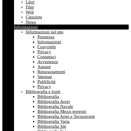
Libri
Film
Web
Citazioni
News
Informazioni
Informazioni sul sito
Premessa
Informazioni
Copyright
Privacy
Contattaci
Avvertenze
Aiutare
Ringraziamenti
Sitemap
Pubblicità
Privacy
Bibliografia e fonti
Bibliografia
Bibliografia Aerei
Bibliografia Navale
Bibliografia Mezzi terrestri
Bibliografia Armi e Tecnonogie
Bibliografia Varia
Bibliografia Siti