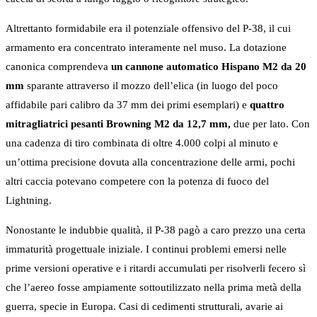
Altrettanto formidabile era il potenziale offensivo del P-38, il cui
armamento era concentrato interamente nel muso. La dotazione
canonica comprendeva
un cannone automatico Hispano M2 da 20
mm
sparante attraverso il mozzo dell’elica (in luogo del poco
affidabile pari calibro da 37 mm dei primi esemplari) e
quattro
mitragliatrici pesanti Browning M2 da 12,7 mm,
due per lato. Con
una cadenza di tiro combinata di oltre 4.000 colpi al minuto e
un’ottima precisione dovuta alla concentrazione delle armi, pochi
altri caccia potevano competere con la potenza di fuoco del
Lightning.
Nonostante le indubbie qualità, il P-38 pagò a caro prezzo una certa
immaturità progettuale iniziale. I continui problemi emersi nelle
prime versioni operative e i ritardi accumulati per risolverli fecero sì
che l’aereo fosse ampiamente sottoutilizzato nella prima metà della
guerra, specie in Europa. Casi di cedimenti strutturali, avarie ai