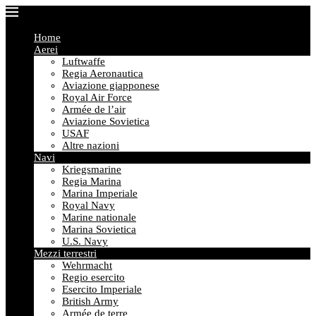
Home
Aerei
Luftwaffe
Regia Aeronautica
Aviazione giapponese
Royal Air Force
Armée de l’air
Aviazione Sovietica
USAF
Altre nazioni
Navi
Kriegsmarine
Regia Marina
Marina Imperiale
Royal Navy
Marine nationale
Marina Sovietica
U.S. Navy
Mezzi terrestri
Wehrmacht
Regio esercito
Esercito Imperiale
British Army
Armée de terre