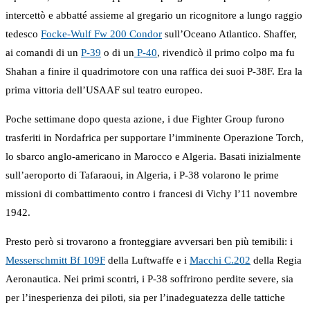
intercettò e abbatté assieme al gregario un ricognitore a lungo raggio
tedesco
Focke-Wulf Fw 200 Condor
sull’Oceano Atlantico. Shaffer,
ai comandi di un
P-39
o di un
P-40
, rivendicò il primo colpo ma fu
Shahan a finire il quadrimotore con una raffica dei suoi P-38F. Era la
prima vittoria dell’USAAF sul teatro europeo.
Poche settimane dopo questa azione, i due Fighter Group furono
trasferiti in Nordafrica per supportare l’imminente Operazione Torch,
lo sbarco anglo-americano in Marocco e Algeria. Basati inizialmente
sull’aeroporto di Tafaraoui, in Algeria, i P-38 volarono le prime
missioni di combattimento contro i francesi di Vichy l’11 novembre
1942.
Presto però si trovarono a fronteggiare avversari ben più temibili: i
Messerschmitt Bf 109F
della Luftwaffe e i
Macchi C.202
della Regia
Aeronautica. Nei primi scontri, i P-38 soffrirono perdite severe, sia
per l’inesperienza dei piloti, sia per l’inadeguatezza delle tattiche