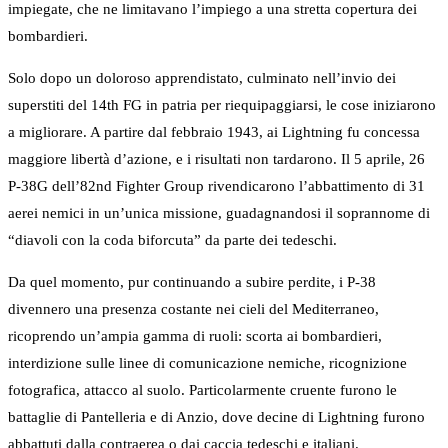
impiegate, che ne limitavano l’impiego a una stretta copertura dei
bombardieri.
Solo dopo un doloroso apprendistato, culminato nell’invio dei
superstiti del 14th FG in patria per riequipaggiarsi, le cose iniziarono
a migliorare. A partire dal febbraio 1943, ai Lightning fu concessa
maggiore libertà d’azione, e i risultati non tardarono. Il 5 aprile, 26
P-38G dell’82nd Fighter Group rivendicarono l’abbattimento di 31
aerei nemici in un’unica missione, guadagnandosi il soprannome di
“diavoli con la coda biforcuta” da parte dei tedeschi.
Da quel momento, pur continuando a subire perdite, i P-38
divennero una presenza costante nei cieli del Mediterraneo,
ricoprendo un’ampia gamma di ruoli: scorta ai bombardieri,
interdizione sulle linee di comunicazione nemiche, ricognizione
fotografica, attacco al suolo. Particolarmente cruente furono le
battaglie di Pantelleria e di Anzio, dove decine di Lightning furono
abbattuti dalla contraerea o dai caccia tedeschi e italiani.