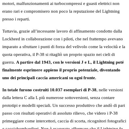
motori, malfunzionamenti ai turbocompressi e guasti elettrici non
erano rari e compromisero non poco la reputazione del Lightning
presso i reparti.
Tuttavia, grazie all’incessante lavoro di affinamento condotto dalla
Lockheed in collaborazione con i piloti, che nel frattempo avevano
imparato a sfruttare i punti di forza del velivolo come la velocità e la
quota operativa, il P-38 si ritagliò un proprio spazio nei cieli di
guerra.
A partire dal 1943, con le versioni J e L, il Lightning poté
finalmente esprimere appieno il proprio potenziale, diventando
uno dei principali caccia americani su ogni fronte.
In totale furono costruiti 10.037 esemplari di P-38
, nelle versioni
dalla lettera C alla L più numerose sottoversioni, senza contare
prototipi e modelli speciali. Un successo produttivo che andò di pari
passo con risultati operativi di assoluto rilievo, che videro i P-38
primeggiare come intercettori, caccia di scorta, ricognitori fotografici
e cacciabombardieri. Non è esagerato affermare che il Lightning fu