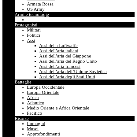
Armata Rossa
US Army
Armi e tecnologie
Protagonisti
Militari
Politici
Assi
Assi della Luftwaffe
Assi dell’aria italiani
Assi dell’aria del Giappone
Assi dell’aria del Regno Unito
Assi dell’aria francesi
Assi dell’aria dell’Unione Sovietica
Assi dell’aria degli Stati Uniti
Battaglie
Europa Occidentale
Europa Orientale
Africa
Atlantico
Medio Oriente e Africa Orientale
Pacifico
Risorse
Immagini
Musei
Approfondimenti