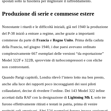
spostati sotto la fusoliera per migliorare il raffreddamento.
Produzione di serie e commesse estere
Nonostante i ritardi e le difficoltà iniziali, già nel 1940 la produzione
del P-38 iniziò a entrare a regime, anche grazie a importanti
commesse da parte di
Francia
e
Regno Unito
. Prima della caduta
della Francia, nel giugno 1940, i due paesi avevano ordinato
complessivamente 667 esemplari delle versioni “da esportazione”
Model 322F e 322B, sprovviste di turbocompressori e con eliche
non controrotanti.
Quando Parigi capitolò, Londra rilevò l’intero lotto ma ben presto,
anche alla luce dei rapporti poco incoraggianti dei suoi piloti
collaudatori, decise di rivedere l’ordine. Dei 143 Model 322 infine
accettati dalla RAF con la designazione di
Lightning Mk I
, solo tre
furono effettivamente ritirati e testati in patria, prima di venire
restituiti agli americani. Altri 524 esemplari furono invece aggiornati