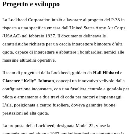
Progetto e sviluppo
La Lockheed Corporation iniziò a lavorare al progetto del P-38 in
risposta a una specifica emessa dall’United States Army Air Corps
(USAAC) nel febbraio 1937. Il documento delineava le
caratteristiche richieste per un caccia intercettore bimotore d’alta
quota, capace di intercettare e abbattere i bombardieri nemici alle
massime altitudini operative.
Il team di progettisti della Lockheed, guidato da
Hall Hibbard
e
Clarence “Kelly” Johnson
, concepì un innovativo velivolo dalla
configurazione inconsueta, con una fusoliera centrale a gondola per
pilota e armamento e due travi di coda per motori e impennaggi.
L’ala, posizionata a centro fusoliera, doveva garantire buone
prestazioni ad alta quota.
La proposta della Lockheed, designata Model 22, vinse la
competizione nel giugno 1937 aggiudicandosi un contratto per la