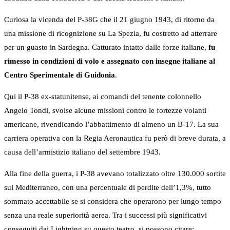
Curiosa la vicenda del P-38G che il 21 giugno 1943, di ritorno da
una missione di ricognizione su La Spezia, fu costretto ad atterrare
per un guasto in Sardegna. Catturato intatto dalle forze italiane,
fu
rimesso in condizioni di volo e assegnato con insegne italiane al
Centro Sperimentale di Guidonia
.
Qui il P-38 ex-statunitense, ai comandi del tenente colonnello
Angelo Tondi, svolse alcune missioni contro le fortezze volanti
americane, rivendicando l’abbattimento di almeno un B-17. La sua
carriera operativa con la Regia Aeronautica fu però di breve durata, a
causa dell’armistizio italiano del settembre 1943.
Alla fine della guerra, i P-38 avevano totalizzato oltre 130.000 sortite
sul Mediterraneo, con una percentuale di perdite dell’1,3%, tutto
sommato accettabile se si considera che operarono per lungo tempo
senza una reale superiorità aerea. Tra i successi più significativi
conseguiti dai Lightning su questo teatro, si possono citare: