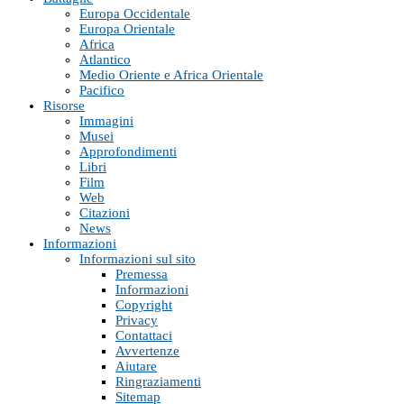
Europa Occidentale
Europa Orientale
Africa
Atlantico
Medio Oriente e Africa Orientale
Pacifico
Risorse
Immagini
Musei
Approfondimenti
Libri
Film
Web
Citazioni
News
Informazioni
Informazioni sul sito
Premessa
Informazioni
Copyright
Privacy
Contattaci
Avvertenze
Aiutare
Ringraziamenti
Sitemap