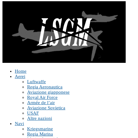
Home
Aerei
Luftwaffe
Regia Aeronautica
Aviazione giapponese
Royal Air Force
Armée de l’air
Aviazione Sovietica
USAF
Altre nazioni
Navi
Kriegsmarine
Regia Marina