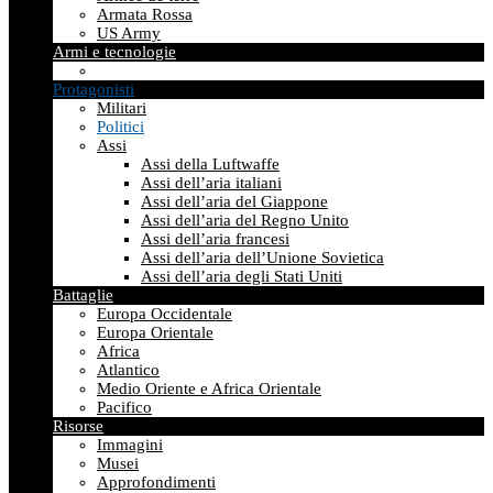
Armata Rossa
US Army
Armi e tecnologie
Protagonisti
Militari
Politici
Assi
Assi della Luftwaffe
Assi dell’aria italiani
Assi dell’aria del Giappone
Assi dell’aria del Regno Unito
Assi dell’aria francesi
Assi dell’aria dell’Unione Sovietica
Assi dell’aria degli Stati Uniti
Battaglie
Europa Occidentale
Europa Orientale
Africa
Atlantico
Medio Oriente e Africa Orientale
Pacifico
Risorse
Immagini
Musei
Approfondimenti