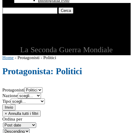
Bibliografia Foto
Cerca
La Seconda Guerra Mondiale
Home
-
Protagonisti
-
Politici
Protagonista:
Politici
Protagonisti
Nazione
Tipo
Ordina per