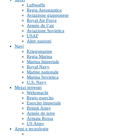
Luftwaffe
Regia Aeronautica
Aviazione giapponese
Royal Air Force
Armée de l’air
Aviazione Sovietica
USAF
Altre nazioni
Navi
Kriegsmarine
Regia Marina
Marina Imperiale
Royal Navy
Marine nationale
Marina Sovietica
U.S. Navy
Mezzi terrestri
Wehrmacht
Regio esercito
Esercito Imperiale
British Army
Armée de terre
Armata Rossa
US Army
Armi e tecnologie