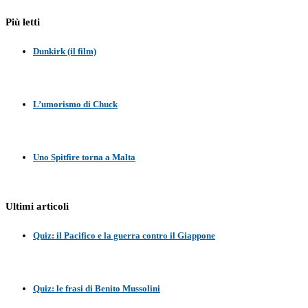
Più letti
Dunkirk (il film)
L’umorismo di Chuck
Uno Spitfire torna a Malta
Ultimi articoli
Quiz: il Pacifico e la guerra contro il Giappone
Quiz: le frasi di Benito Mussolini