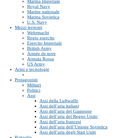
Marina Imperiale
Royal Navy
Marine nationale
Marina Sovietica
U.S. Navy
Mezzi terrestri
Wehrmacht
Regio esercito
Esercito Imperiale
British Army
Armée de terre
Armata Rossa
US Army
Armi e tecnologie
Protagonisti
Militari
Politici
Assi
Assi della Luftwaffe
Assi dell’aria italiani
Assi dell’aria del Giappone
Assi dell’aria del Regno Unito
Assi dell’aria francesi
Assi dell’aria dell’Unione Sovietica
Assi dell’aria degli Stati Uniti
Battaglie