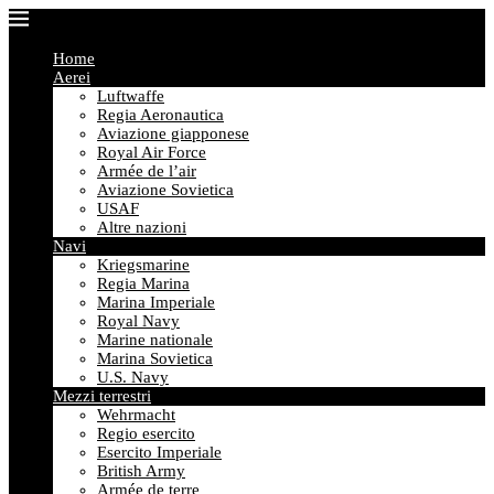
Home
Aerei
Luftwaffe
Regia Aeronautica
Aviazione giapponese
Royal Air Force
Armée de l’air
Aviazione Sovietica
USAF
Altre nazioni
Navi
Kriegsmarine
Regia Marina
Marina Imperiale
Royal Navy
Marine nationale
Marina Sovietica
U.S. Navy
Mezzi terrestri
Wehrmacht
Regio esercito
Esercito Imperiale
British Army
Armée de terre