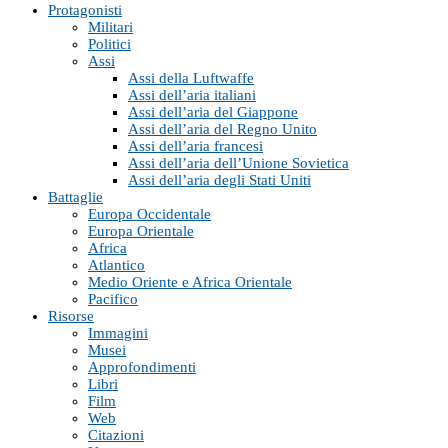
Protagonisti
Militari
Politici
Assi
Assi della Luftwaffe
Assi dell’aria italiani
Assi dell’aria del Giappone
Assi dell’aria del Regno Unito
Assi dell’aria francesi
Assi dell’aria dell’Unione Sovietica
Assi dell’aria degli Stati Uniti
Battaglie
Europa Occidentale
Europa Orientale
Africa
Atlantico
Medio Oriente e Africa Orientale
Pacifico
Risorse
Immagini
Musei
Approfondimenti
Libri
Film
Web
Citazioni