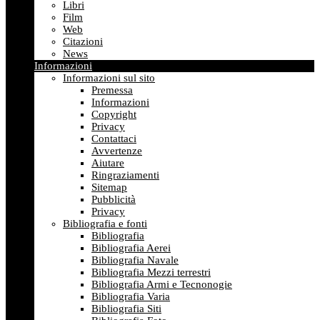
Libri
Film
Web
Citazioni
News
Informazioni
Informazioni sul sito
Premessa
Informazioni
Copyright
Privacy
Contattaci
Avvertenze
Aiutare
Ringraziamenti
Sitemap
Pubblicità
Privacy
Bibliografia e fonti
Bibliografia
Bibliografia Aerei
Bibliografia Navale
Bibliografia Mezzi terrestri
Bibliografia Armi e Tecnonogie
Bibliografia Varia
Bibliografia Siti