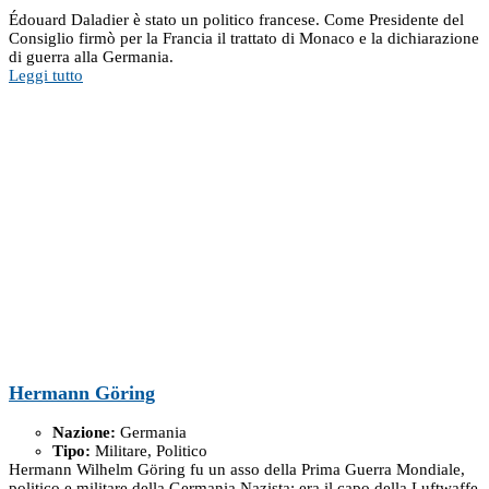
Édouard Daladier è stato un politico francese. Come Presidente del
Consiglio firmò per la Francia il trattato di Monaco e la dichiarazione
di guerra alla Germania.
Leggi tutto
Hermann Göring
Nazione:
Germania
Tipo:
Militare, Politico
Hermann Wilhelm Göring fu un asso della Prima Guerra Mondiale,
politico e militare della Germania Nazista; era il capo della Luftwaffe