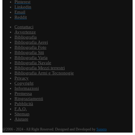
Pinterest
Linkedin
Email
Reddit
Contattaci
Avvertenze
Bibliografia
Bibliografia Aerei
Bibliografia Foto
Bibliografia Siti
Bibliografia Varia
Bibliografia Navale
Bibliografia Mezzi terrestri
Bibliografia Armi e Tecnonogie
Privacy
Copyright
Informazioni
Premessa
Ringraziamenti
Pubblicità
F.A.Q.
Sitemap
Aiutare
@2006 - 2024 - All Right Reserved. Designed and Developed by
Supero