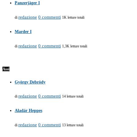
Panzerjäger I
redazione
0 commenti
di
1K letture totali
Marder I
redazione
0 commenti
di
1,3K letture totali
Assi
György Debrödy
redazione
0 commenti
di
14 letture totali
Aladár Heppes
redazione
0 commenti
di
13 letture totali