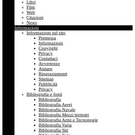
Libri
Film
Web
Citazioni
News
Informazioni
Informazioni sul sito
Premessa
Informazioni
Copyright
Privacy
Contattaci
Avvertenze
Aiutare
Ringraziamenti
Sitemap
Pubblicità
Privacy
Bibliografia e fonti
Bibliografia
Bibliografia Aerei
Bibliografia Navale
Bibliografia Mezzi terrestri
Bibliografia Armi e Tecnonogie
Bibliografia Varia
Bibliografia Siti