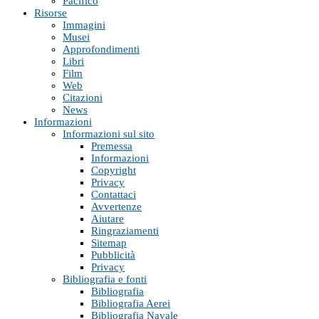
Pacifico
Risorse
Immagini
Musei
Approfondimenti
Libri
Film
Web
Citazioni
News
Informazioni
Informazioni sul sito
Premessa
Informazioni
Copyright
Privacy
Contattaci
Avvertenze
Aiutare
Ringraziamenti
Sitemap
Pubblicità
Privacy
Bibliografia e fonti
Bibliografia
Bibliografia Aerei
Bibliografia Navale