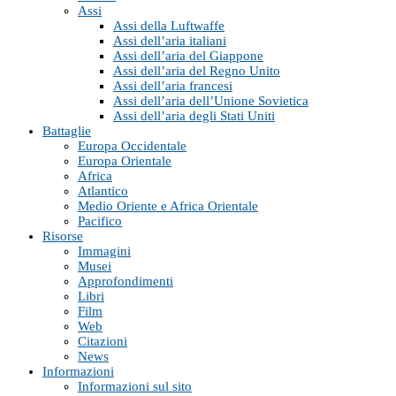
Assi
Assi della Luftwaffe
Assi dell’aria italiani
Assi dell’aria del Giappone
Assi dell’aria del Regno Unito
Assi dell’aria francesi
Assi dell’aria dell’Unione Sovietica
Assi dell’aria degli Stati Uniti
Battaglie
Europa Occidentale
Europa Orientale
Africa
Atlantico
Medio Oriente e Africa Orientale
Pacifico
Risorse
Immagini
Musei
Approfondimenti
Libri
Film
Web
Citazioni
News
Informazioni
Informazioni sul sito