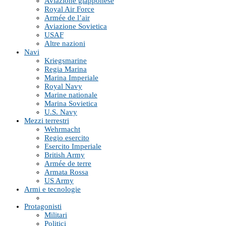
Aviazione giapponese
Royal Air Force
Armée de l’air
Aviazione Sovietica
USAF
Altre nazioni
Navi
Kriegsmarine
Regia Marina
Marina Imperiale
Royal Navy
Marine nationale
Marina Sovietica
U.S. Navy
Mezzi terrestri
Wehrmacht
Regio esercito
Esercito Imperiale
British Army
Armée de terre
Armata Rossa
US Army
Armi e tecnologie
Protagonisti
Militari
Politici