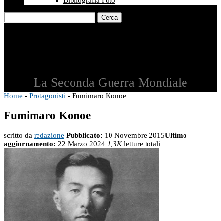
Bibliografia Foto
Cerca
La Seconda Guerra Mondiale
Home
-
Protagonisti
-
Fumimaro Konoe
Fumimaro Konoe
scritto da
redazione
Pubblicato:
10 Novembre 2015
Ultimo
aggiornamento:
22 Marzo 2024
1,3K
letture totali