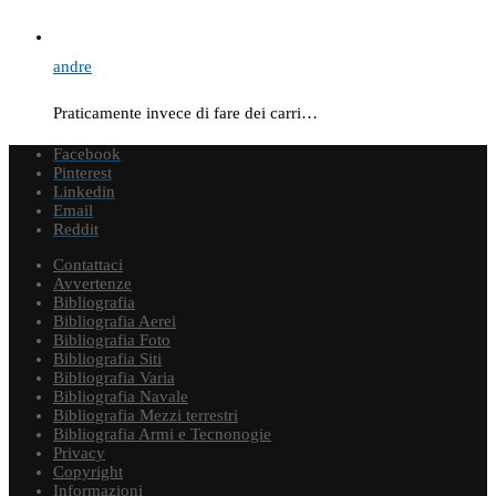
andre
Praticamente invece di fare dei carri…
Facebook
Pinterest
Linkedin
Email
Reddit
Contattaci
Avvertenze
Bibliografia
Bibliografia Aerei
Bibliografia Foto
Bibliografia Siti
Bibliografia Varia
Bibliografia Navale
Bibliografia Mezzi terrestri
Bibliografia Armi e Tecnonogie
Privacy
Copyright
Informazioni