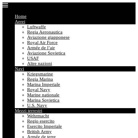
Home
Aerei
Luftwaffe
Regia Aeronautica
Aviazione giapponese
Royal Air Force
Armée de l’air
Aviazione Sovietica
USAF
Altre nazioni
Navi
Kriegsmarine
Regia Marina
Marina Imperiale
Royal Navy
Marine nationale
Marina Sovietica
U.S. Navy
Mezzi terrestri
Wehrmacht
Regio esercito
Esercito Imperiale
British Army
Armée de terre