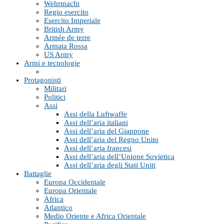
Wehrmacht
Regio esercito
Esercito Imperiale
British Army
Armée de terre
Armata Rossa
US Army
Armi e tecnologie
Protagonisti
Militari
Politici
Assi
Assi della Luftwaffe
Assi dell’aria italiani
Assi dell’aria del Giappone
Assi dell’aria del Regno Unito
Assi dell’aria francesi
Assi dell’aria dell’Unione Sovietica
Assi dell’aria degli Stati Uniti
Battaglie
Europa Occidentale
Europa Orientale
Africa
Atlantico
Medio Oriente e Africa Orientale