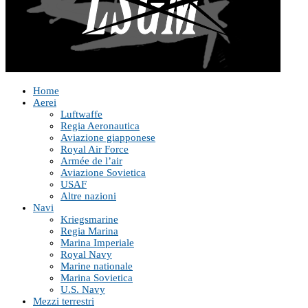
Home
Aerei
Luftwaffe
Regia Aeronautica
Aviazione giapponese
Royal Air Force
Armée de l’air
Aviazione Sovietica
USAF
Altre nazioni
Navi
Kriegsmarine
Regia Marina
Marina Imperiale
Royal Navy
Marine nationale
Marina Sovietica
U.S. Navy
Mezzi terrestri