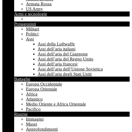
Armata Rossa
US Army
Armi e tecnologie
Protagonisti
Militari
Politici
Assi
Assi della Luftwaffe
Assi dell’aria italiani
Assi dell’aria del Giappone
Assi dell’aria del Regno Unito
Assi dell’aria francesi
Assi dell’aria dell’Unione Sovietica
Assi dell’aria degli Stati Uniti
Battaglie
Europa Occidentale
Europa Orientale
Africa
Atlantico
Medio Oriente e Africa Orientale
Pacifico
Risorse
Immagini
Musei
Approfondimenti