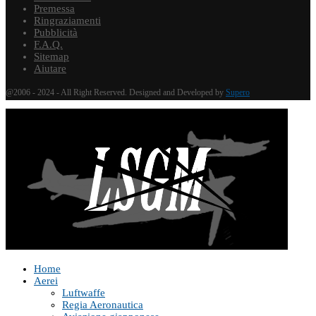
Premessa
Ringraziamenti
Pubblicità
F.A.Q.
Sitemap
Aiutare
@2006 - 2024 - All Right Reserved. Designed and Developed by
Supero
Home
Aerei
Luftwaffe
Regia Aeronautica