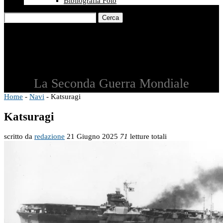
Bibliografia Foto
Cerca
La Seconda Guerra Mondiale
Home
-
Navi
-
Katsuragi
Katsuragi
scritto da
redazione
21 Giugno 2025
71
letture totali