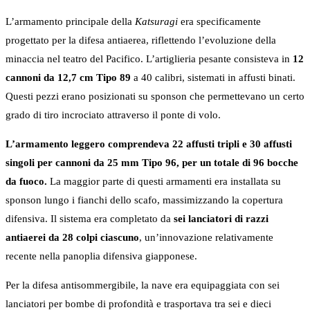
L’armamento principale della
Katsuragi
era specificamente
progettato per la difesa antiaerea, riflettendo l’evoluzione della
minaccia nel teatro del Pacifico. L’artiglieria pesante consisteva in
12
cannoni da 12,7 cm Tipo 89
a 40 calibri, sistemati in affusti binati.
Questi pezzi erano posizionati su sponson che permettevano un certo
grado di tiro incrociato attraverso il ponte di volo.
L’armamento leggero comprendeva 22 affusti tripli e 30 affusti
singoli per cannoni da 25 mm Tipo 96, per un totale di 96 bocche
da fuoco.
La maggior parte di questi armamenti era installata su
sponson lungo i fianchi dello scafo, massimizzando la copertura
difensiva. Il sistema era completato da
sei lanciatori di razzi
antiaerei da 28 colpi ciascuno
, un’innovazione relativamente
recente nella panoplia difensiva giapponese.
Per la difesa antisommergibile, la nave era equipaggiata con sei
lanciatori per bombe di profondità e trasportava tra sei e dieci