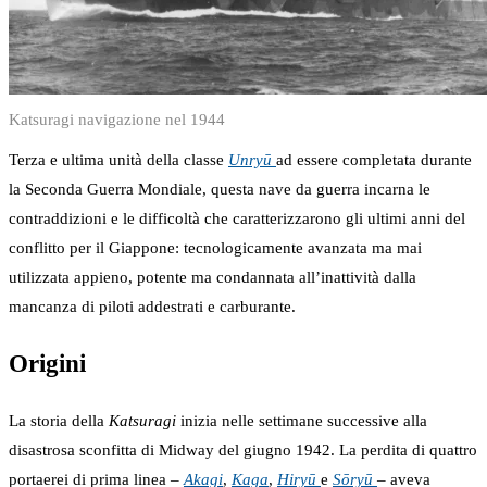
Katsuragi navigazione nel 1944
Terza e ultima unità della classe
Unryū
ad essere completata durante
la Seconda Guerra Mondiale, questa nave da guerra incarna le
contraddizioni e le difficoltà che caratterizzarono gli ultimi anni del
conflitto per il Giappone: tecnologicamente avanzata ma mai
utilizzata appieno, potente ma condannata all’inattività dalla
mancanza di piloti addestrati e carburante.
Origini
La storia della
Katsuragi
inizia nelle settimane successive alla
disastrosa sconfitta di Midway del giugno 1942. La perdita di quattro
portaerei di prima linea –
Akagi
,
Kaga
,
Hiryū
e
Sōryū
– aveva