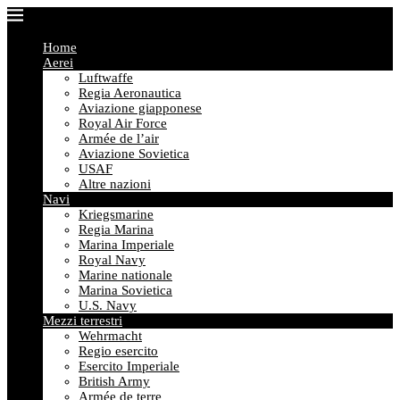
Home
Aerei
Luftwaffe
Regia Aeronautica
Aviazione giapponese
Royal Air Force
Armée de l’air
Aviazione Sovietica
USAF
Altre nazioni
Navi
Kriegsmarine
Regia Marina
Marina Imperiale
Royal Navy
Marine nationale
Marina Sovietica
U.S. Navy
Mezzi terrestri
Wehrmacht
Regio esercito
Esercito Imperiale
British Army
Armée de terre