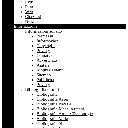
Libri
Film
Web
Citazioni
News
Informazioni
Informazioni sul sito
Premessa
Informazioni
Copyright
Privacy
Contattaci
Avvertenze
Aiutare
Ringraziamenti
Sitemap
Pubblicità
Privacy
Bibliografia e fonti
Bibliografia
Bibliografia Aerei
Bibliografia Navale
Bibliografia Mezzi terrestri
Bibliografia Armi e Tecnonogie
Bibliografia Varia
Bibliografia Siti