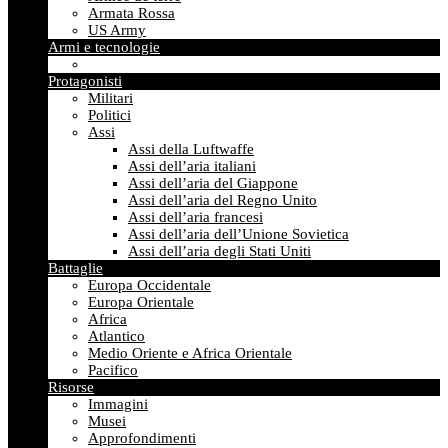
Armata Rossa
US Army
Armi e tecnologie
Protagonisti
Militari
Politici
Assi
Assi della Luftwaffe
Assi dell’aria italiani
Assi dell’aria del Giappone
Assi dell’aria del Regno Unito
Assi dell’aria francesi
Assi dell’aria dell’Unione Sovietica
Assi dell’aria degli Stati Uniti
Battaglie
Europa Occidentale
Europa Orientale
Africa
Atlantico
Medio Oriente e Africa Orientale
Pacifico
Risorse
Immagini
Musei
Approfondimenti