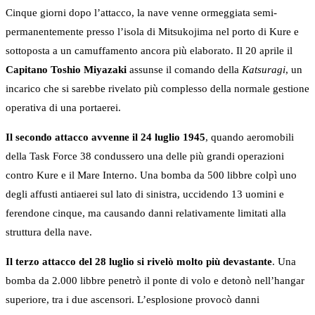
Cinque giorni dopo l’attacco, la nave venne ormeggiata semi-
permanentemente presso l’isola di Mitsukojima nel porto di Kure e
sottoposta a un camuffamento ancora più elaborato. Il 20 aprile il
Capitano Toshio Miyazaki
assunse il comando della
Katsuragi
, un
incarico che si sarebbe rivelato più complesso della normale gestione
operativa di una portaerei.
Il secondo attacco avvenne il 24 luglio 1945
, quando aeromobili
della Task Force 38 condussero una delle più grandi operazioni
contro Kure e il Mare Interno. Una bomba da 500 libbre colpì uno
degli affusti antiaerei sul lato di sinistra, uccidendo 13 uomini e
ferendone cinque, ma causando danni relativamente limitati alla
struttura della nave.
Il terzo attacco del 28 luglio si rivelò molto più devastante
. Una
bomba da 2.000 libbre penetrò il ponte di volo e detonò nell’hangar
superiore, tra i due ascensori. L’esplosione provocò danni