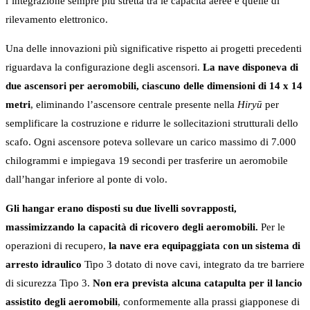
l’integrazione sempre più stretta tra le capacità aeree e quelle di
rilevamento elettronico.
Una delle innovazioni più significative rispetto ai progetti precedenti
riguardava la configurazione degli ascensori.
La nave disponeva di
due ascensori per aeromobili, ciascuno delle dimensioni di 14 x 14
metri
, eliminando l’ascensore centrale presente nella
Hiryū
per
semplificare la costruzione e ridurre le sollecitazioni strutturali dello
scafo. Ogni ascensore poteva sollevare un carico massimo di 7.000
chilogrammi e impiegava 19 secondi per trasferire un aeromobile
dall’hangar inferiore al ponte di volo.
Gli hangar erano disposti su due livelli sovrapposti,
massimizzando la capacità di ricovero degli aeromobili.
Per le
operazioni di recupero,
la nave era equipaggiata con un sistema di
arresto idraulico
Tipo 3 dotato di nove cavi, integrato da tre barriere
di sicurezza Tipo 3.
Non era prevista alcuna catapulta per il lancio
assistito degli aeromobili
, conformemente alla prassi giapponese di