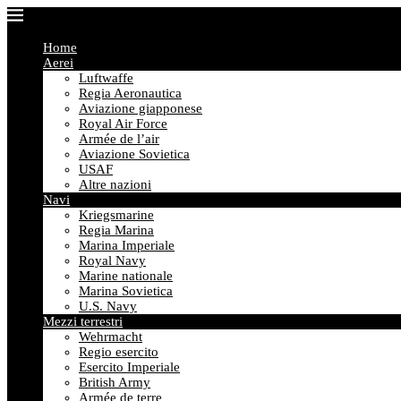
Home
Aerei
Luftwaffe
Regia Aeronautica
Aviazione giapponese
Royal Air Force
Armée de l’air
Aviazione Sovietica
USAF
Altre nazioni
Navi
Kriegsmarine
Regia Marina
Marina Imperiale
Royal Navy
Marine nationale
Marina Sovietica
U.S. Navy
Mezzi terrestri
Wehrmacht
Regio esercito
Esercito Imperiale
British Army
Armée de terre