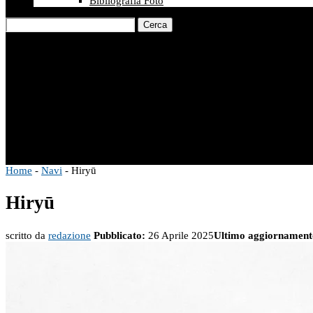
Bibliografia Foto
Cerca
Home
-
Navi
-
Hiryū
Hiryū
scritto da
redazione
Pubblicato:
26 Aprile 2025
Ultimo aggiornament