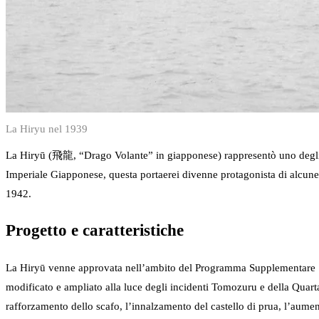
La Hiryu nel 1939
La Hiryū (飛龍, “Drago Volante” in giapponese) rappresentò uno degli e
Imperiale Giapponese, questa portaerei divenne protagonista di alcune 
1942.
Progetto e caratteristiche
La Hiryū venne approvata nell’ambito del Programma Supplementare 
modificato e ampliato alla luce degli incidenti Tomozuru e della Quart
rafforzamento dello scafo, l’innalzamento del castello di prua, l’aumen