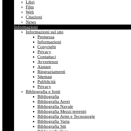
Libri
Film
Web
Citazioni
News
Informazioni
Informazioni sul sito
Premessa
Informazioni
Copyright
Privacy
Contattaci
Avvertenze
Aiutare
Ringraziamenti
Sitemap
Pubblicità
Privacy
Bibliografia e fonti
Bibliografia
Bibliografia Aerei
Bibliografia Navale
Bibliografia Mezzi terrestri
Bibliografia Armi e Tecnonogie
Bibliografia Varia
Bibliografia Siti