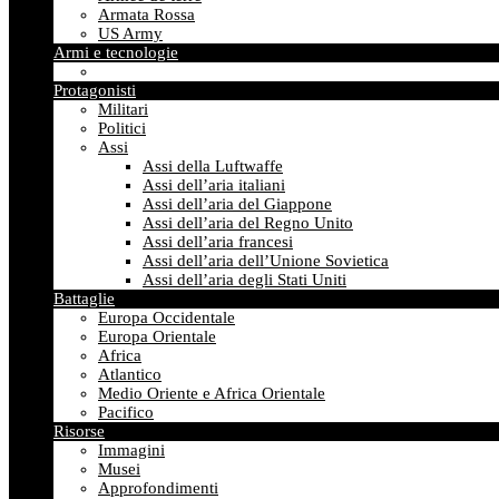
Armata Rossa
US Army
Armi e tecnologie
Protagonisti
Militari
Politici
Assi
Assi della Luftwaffe
Assi dell’aria italiani
Assi dell’aria del Giappone
Assi dell’aria del Regno Unito
Assi dell’aria francesi
Assi dell’aria dell’Unione Sovietica
Assi dell’aria degli Stati Uniti
Battaglie
Europa Occidentale
Europa Orientale
Africa
Atlantico
Medio Oriente e Africa Orientale
Pacifico
Risorse
Immagini
Musei
Approfondimenti