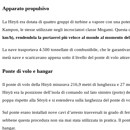
Apparato propulsivo
La Hiryū era dotata di quattro gruppi di turbine a vapore con una pot
Kampon, le stesse utilizzate negli incrociatori classe Mogami. Questa
km/h), rendendola la portaerei più veloce al mondo al momento dell
La nave trasportava 4.500 tonnellate di combustibile, che le garantivan
metà nave e scaricavano appena sotto il livello del ponte di volo attrav
Ponte di volo e hangar
Il ponte di volo della Hiryū misurava 216,9 metri di lunghezza e 27 met
Hiryū era la posizione dell’isola di comando sul lato sinistro (porto) d
poppa rispetto alla Sōryū e si estendeva sulla larghezza del ponte di vo
Sul ponte erano installati nove cavi d’arresto trasversali in grado di f
sebbene questa procedura non sia mai stata utilizzata in pratica. Il pon
hangar.