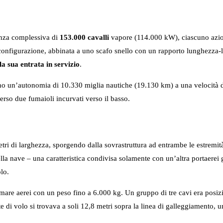
enza complessiva di
153.000 cavalli
vapore (114.000 kW), ciascuno aziona
 configurazione, abbinata a uno scafo snello con un rapporto lunghezza-
a sua entrata in servizio
.
o un’autonomia di 10.330 miglia nautiche (19.130 km) a una velocità di 1
erso due fumaioli incurvati verso il basso.
ri di larghezza, sporgendo dalla sovrastruttura ad entrambe le estremità,
ella nave – una caratteristica condivisa solamente con un’altra portaerei g
lo.
ermare aerei con un peso fino a 6.000 kg. Un gruppo di tre cavi era posizi
te di volo si trovava a soli 12,8 metri sopra la linea di galleggiamento, 