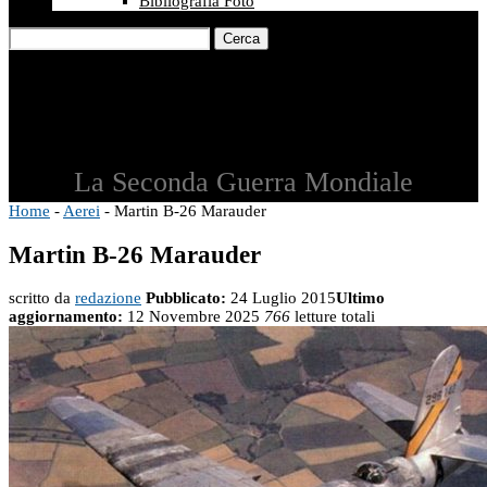
Bibliografia Foto
Cerca
La Seconda Guerra Mondiale
Home
-
Aerei
-
Martin B-26 Marauder
Martin B-26 Marauder
scritto da
redazione
Pubblicato:
24 Luglio 2015
Ultimo
aggiornamento:
12 Novembre 2025
766
letture totali