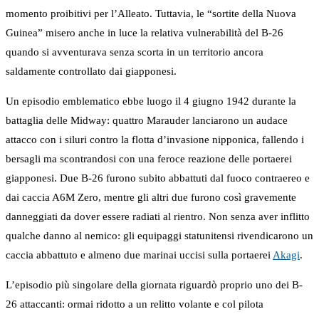
momento proibitivi per l’Alleato. Tuttavia, le “sortite della Nuova
Guinea” misero anche in luce la relativa vulnerabilità del B-26
quando si avventurava senza scorta in un territorio ancora
saldamente controllato dai giapponesi.
Un episodio emblematico ebbe luogo il 4 giugno 1942 durante la
battaglia delle Midway: quattro Marauder lanciarono un audace
attacco con i siluri contro la flotta d’invasione nipponica, fallendo i
bersagli ma scontrandosi con una feroce reazione delle portaerei
giapponesi. Due B-26 furono subito abbattuti dal fuoco contraereo e
dai caccia A6M Zero, mentre gli altri due furono così gravemente
danneggiati da dover essere radiati al rientro. Non senza aver inflitto
qualche danno al nemico: gli equipaggi statunitensi rivendicarono un
caccia abbattuto e almeno due marinai uccisi sulla portaerei
Akagi
.
L’episodio più singolare della giornata riguardò proprio uno dei B-
26 attaccanti: ormai ridotto a un relitto volante e col pilota