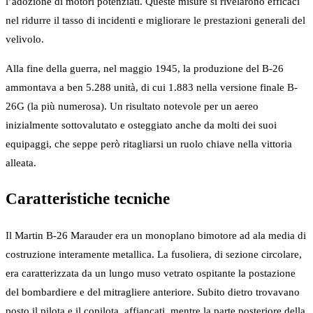
l’adozione di motori potenziati. Queste misure si rivelarono efficaci
nel ridurre il tasso di incidenti e migliorare le prestazioni generali del
velivolo.
Alla fine della guerra, nel maggio 1945, la produzione del B-26
ammontava a ben 5.288 unità, di cui 1.883 nella versione finale B-
26G (la più numerosa). Un risultato notevole per un aereo
inizialmente sottovalutato e osteggiato anche da molti dei suoi
equipaggi, che seppe però ritagliarsi un ruolo chiave nella vittoria
alleata.
Caratteristiche tecniche
Il Martin B-26 Marauder era un monoplano bimotore ad ala media di
costruzione interamente metallica. La fusoliera, di sezione circolare,
era caratterizzata da un lungo muso vetrato ospitante la postazione
del bombardiere e del mitragliere anteriore. Subito dietro trovavano
posto il pilota e il copilota, affiancati, mentre la parte posteriore della