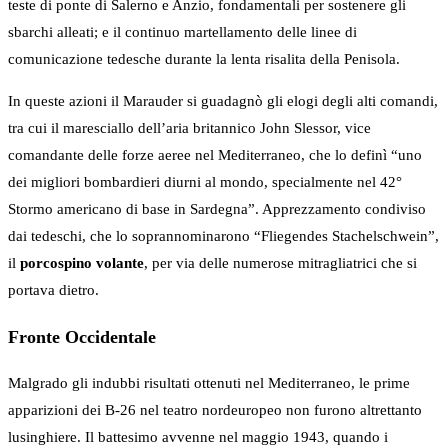
teste di ponte di Salerno e Anzio, fondamentali per sostenere gli
sbarchi alleati; e il continuo martellamento delle linee di
comunicazione tedesche durante la lenta risalita della Penisola.
In queste azioni il Marauder si guadagnò gli elogi degli alti comandi,
tra cui il maresciallo dell’aria britannico John Slessor, vice
comandante delle forze aeree nel Mediterraneo, che lo definì “uno
dei migliori bombardieri diurni al mondo, specialmente nel 42°
Stormo americano di base in Sardegna”. Apprezzamento condiviso
dai tedeschi, che lo soprannominarono “Fliegendes Stachelschwein”,
il
porcospino volante
, per via delle numerose mitragliatrici che si
portava dietro.
Fronte Occidentale
Malgrado gli indubbi risultati ottenuti nel Mediterraneo, le prime
apparizioni dei B-26 nel teatro nordeuropeo non furono altrettanto
lusinghiere. Il battesimo avvenne nel maggio 1943, quando i