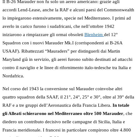
Il B-26 Marauder non fu solo un aereo americano: grazie agli
accordi Lend-Lease, anche la RAF e alcuni paesi del Commonwealth
lo impiegarono estensivamente, specie nel Mediterraneo. I primi ad
averlo in carico furono i sudafricani, che nell’ottobre 1942
iniziarono a rimpiazzare gli ormai obsoleti
Blenheim
del 12°
Squadron con i nuovi Marauder Mk.I (corrispondenti ai B-26A
USAAF). Ribattezzati “Mauraders” per distinguerli dai Martin
Maryland già in servizio, gli aerei furono subito destinati ad attacchi
contro il naviglio e le linee di rifornimento italo-tedesche tra Italia e
Nordafrica.
Nel corso del 1943 la conversione sul Marauder coinvolse altri
quattro squadron della SAAF, il 21°, 24°, 25° e 30°, oltre al 39° della
RAF e a tre gruppi dell’Aeronautica della Francia Libera.
In totale
gli Alleati schierarono nel Mediterraneo oltre 500 Marauder
, che
diedero un contributo decisivo nelle campagne di Sicilia, Italia e
Francia meridionale. I francesi in particolare compirono oltre 4.800