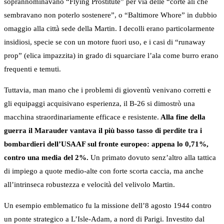
soprannominavano “Flying Prostitute” per via delle “corte ali che
sembravano non poterlo sostenere”, o “Baltimore Whore” in dubbio
omaggio alla città sede della Martin. I decolli erano particolarmente
insidiosi, specie se con un motore fuori uso, e i casi di “runaway
prop” (elica impazzita) in grado di squarciare l’ala come burro erano
frequenti e temuti.
Tuttavia, man mano che i problemi di gioventù venivano corretti e
gli equipaggi acquisivano esperienza, il B-26 si dimostrò una
macchina straordinariamente efficace e resistente.
Alla fine della
guerra il Marauder vantava il più basso tasso di perdite tra i
bombardieri dell’USAAF sul fronte europeo: appena lo 0,71%,
contro una media del 2%.
Un primato dovuto senz’altro alla tattica
di impiego a quote medio-alte con forte scorta caccia, ma anche
all’intrinseca robustezza e velocità del velivolo Martin.
Un esempio emblematico fu la missione dell’8 agosto 1944 contro
un ponte strategico a L’Isle-Adam, a nord di Parigi. Investito dal