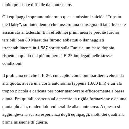
molto preciso e difficile da contrastare.
Gli equipaggi soprannominarono queste missioni suicide “Trips to
the Dairy”, sottintendendo che fossero una consegna di latte fresco e
assicurato ai tedeschi. E in effetti nei primi mesi le perdite furono
terribili: ben 80 Marauder furono abbattuti o danneggiati
irreparabilmente in 1.587 sortite sulla Tunisia, un tasso doppio
rispetto a quello dei più numerosi B-25 impiegati nelle stesse
condizioni.
Il problema era che il B-26, concepito come bombardiere veloce da
alta quota, aveva una corta autonomia (appena 1.600 km) e un’ala
troppo piccola e caricata per poter manovrare efficacemente a bassa
quota. Era quindi costretto ad attaccare in rigida formazione e da una
quota più alta, rendendolo vulnerabile alla contraerea. A questo si
aggiungeva la scarsa esperienza degli equipaggi, molti dei quali alla
prima missione di guerra.