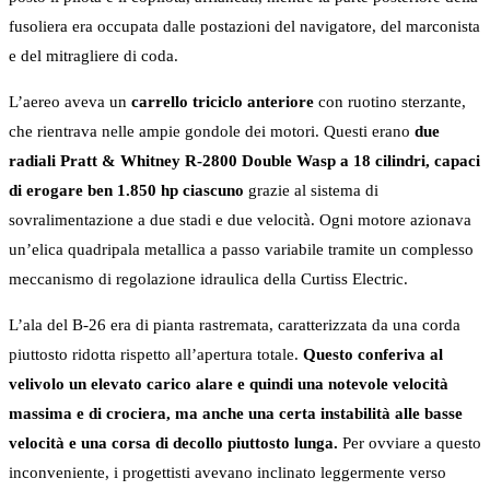
fusoliera era occupata dalle postazioni del navigatore, del marconista
e del mitragliere di coda.
L’aereo aveva un
carrello triciclo anteriore
con ruotino sterzante,
che rientrava nelle ampie gondole dei motori. Questi erano
due
radiali Pratt & Whitney R-2800 Double Wasp a 18 cilindri, capaci
di erogare ben 1.850 hp ciascuno
grazie al sistema di
sovralimentazione a due stadi e due velocità. Ogni motore azionava
un’elica quadripala metallica a passo variabile tramite un complesso
meccanismo di regolazione idraulica della Curtiss Electric.
L’ala del B-26 era di pianta rastremata, caratterizzata da una corda
piuttosto ridotta rispetto all’apertura totale.
Questo conferiva al
velivolo un elevato carico alare e quindi una notevole velocità
massima e di crociera, ma anche una certa instabilità alle basse
velocità e una corsa di decollo piuttosto lunga.
Per ovviare a questo
inconveniente, i progettisti avevano inclinato leggermente verso