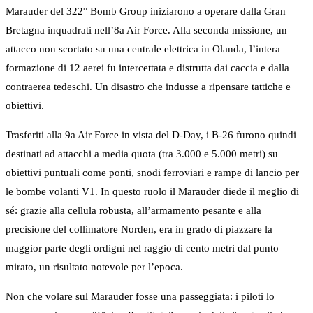
Marauder del 322° Bomb Group iniziarono a operare dalla Gran
Bretagna inquadrati nell’8a Air Force. Alla seconda missione, un
attacco non scortato su una centrale elettrica in Olanda, l’intera
formazione di 12 aerei fu intercettata e distrutta dai caccia e dalla
contraerea tedeschi. Un disastro che indusse a ripensare tattiche e
obiettivi.
Trasferiti alla 9a Air Force in vista del D-Day, i B-26 furono quindi
destinati ad attacchi a media quota (tra 3.000 e 5.000 metri) su
obiettivi puntuali come ponti, snodi ferroviari e rampe di lancio per
le bombe volanti V1. In questo ruolo il Marauder diede il meglio di
sé: grazie alla cellula robusta, all’armamento pesante e alla
precisione del collimatore Norden, era in grado di piazzare la
maggior parte degli ordigni nel raggio di cento metri dal punto
mirato, un risultato notevole per l’epoca.
Non che volare sul Marauder fosse una passeggiata: i piloti lo