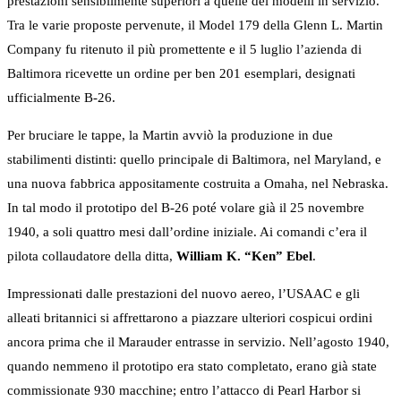
prestazioni sensibilmente superiori a quelle dei modelli in servizio.
Tra le varie proposte pervenute, il Model 179 della Glenn L. Martin
Company fu ritenuto il più promettente e il 5 luglio l’azienda di
Baltimora ricevette un ordine per ben 201 esemplari, designati
ufficialmente B-26.
Per bruciare le tappe, la Martin avviò la produzione in due
stabilimenti distinti: quello principale di Baltimora, nel Maryland, e
una nuova fabbrica appositamente costruita a Omaha, nel Nebraska.
In tal modo il prototipo del B-26 poté volare già il 25 novembre
1940, a soli quattro mesi dall’ordine iniziale. Ai comandi c’era il
pilota collaudatore della ditta,
William K. “Ken” Ebel
.
Impressionati dalle prestazioni del nuovo aereo, l’USAAC e gli
alleati britannici si affrettarono a piazzare ulteriori cospicui ordini
ancora prima che il Marauder entrasse in servizio. Nell’agosto 1940,
quando nemmeno il prototipo era stato completato, erano già state
commissionate 930 macchine; entro l’attacco di Pearl Harbor si