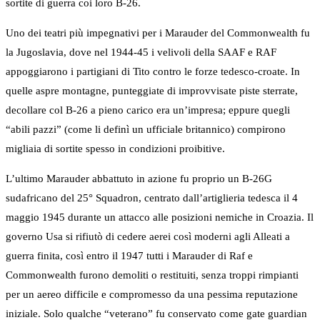
sortite di guerra coi loro B-26.
Uno dei teatri più impegnativi per i Marauder del Commonwealth fu
la Jugoslavia, dove nel 1944-45 i velivoli della SAAF e RAF
appoggiarono i partigiani di Tito contro le forze tedesco-croate. In
quelle aspre montagne, punteggiate di improvvisate piste sterrate,
decollare col B-26 a pieno carico era un’impresa; eppure quegli
“abili pazzi” (come li definì un ufficiale britannico) compirono
migliaia di sortite spesso in condizioni proibitive.
L’ultimo Marauder abbattuto in azione fu proprio un B-26G
sudafricano del 25° Squadron, centrato dall’artiglieria tedesca il 4
maggio 1945 durante un attacco alle posizioni nemiche in Croazia. Il
governo Usa si rifiutò di cedere aerei così moderni agli Alleati a
guerra finita, così entro il 1947 tutti i Marauder di Raf e
Commonwealth furono demoliti o restituiti, senza troppi rimpianti
per un aereo difficile e compromesso da una pessima reputazione
iniziale. Solo qualche “veterano” fu conservato come gate guardian