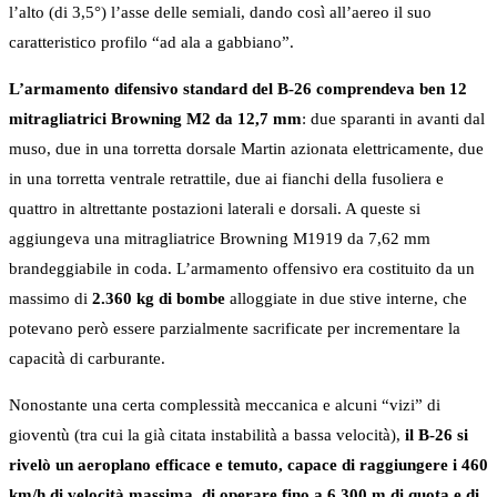
l’alto (di 3,5°) l’asse delle semiali, dando così all’aereo il suo
caratteristico profilo “ad ala a gabbiano”.
L’armamento difensivo standard del B-26 comprendeva ben 12
mitragliatrici Browning M2 da 12,7 mm
: due sparanti in avanti dal
muso, due in una torretta dorsale Martin azionata elettricamente, due
in una torretta ventrale retrattile, due ai fianchi della fusoliera e
quattro in altrettante postazioni laterali e dorsali. A queste si
aggiungeva una mitragliatrice Browning M1919 da 7,62 mm
brandeggiabile in coda. L’armamento offensivo era costituito da un
massimo di
2.360 kg di bombe
alloggiate in due stive interne, che
potevano però essere parzialmente sacrificate per incrementare la
capacità di carburante.
Nonostante una certa complessità meccanica e alcuni “vizi” di
gioventù (tra cui la già citata instabilità a bassa velocità),
il B-26 si
rivelò un aeroplano efficace e temuto, capace di raggiungere i 460
km/h di velocità massima, di operare fino a 6.300 m di quota e di