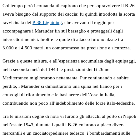
Col tempo però i comandanti capirono che per sopravvivere il B-26
aveva bisogno del supporto dei caccia: fu quindi introdotta la scorta
ravvicinata dei
P-38 Lightning
, che avevano il raggio per
accompagnare i Marauder fin sul bersaglio e proteggerli dagli
intercettori nemici. Inoltre le quote di attacco furono alzate tra i
3.000 e i 4.500 metri, un compromesso tra precisione e sicurezza.
Grazie a queste misure, e all’esperienza accumulata dagli equipaggi,
nella seconda metà del 1943 le prestazioni dei B-26 nel
Mediterraneo migliorarono nettamente. Pur continuando a subire
perdite, i Marauder si dimostrarono una spina nel fianco per i
convogli di rifornimento e le basi aeree dell’Asse in Italia,
contribuendo non poco all’indebolimento delle forze italo-tedesche.
Tra le missioni degne di nota vi furono gli attacchi al porto di Napoli
nell’estate 1943, durante i quali i B-26 colarono a picco diversi
mercantili e un cacciatorpediniere tedesco; i bombardamenti sulle