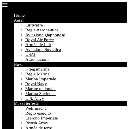
Home
Aerei
Luftwaffe
Regia Aeronautica
Aviazione giapponese
Royal Air Force
Armée de l’air
Aviazione Sovietica
USAF
Altre nazioni
Navi
Kriegsmarine
Regia Marina
Marina Imperiale
Royal Navy
Marine nationale
Marina Sovietica
U.S. Navy
Mezzi terrestri
Wehrmacht
Regio esercito
Esercito Imperiale
British Army
Armée de terre