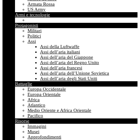
Armata Rossa
US Army
Armi e tecnologie
Protagonisti
Militari
Politici
Assi
Assi della Luftwaffe
Assi dell’aria italiani
Assi dell’aria del Giappone
Assi dell’aria del Regno Unito
Assi dell’aria francesi
Assi dell’aria dell’Unione Sovietica
Assi dell’aria degli Stati Uniti
Battaglie
Europa Occidentale
Europa Orientale
Africa
Atlantico
Medio Oriente e Africa Orientale
Pacifico
Risorse
Immagini
Musei
Approfondimenti