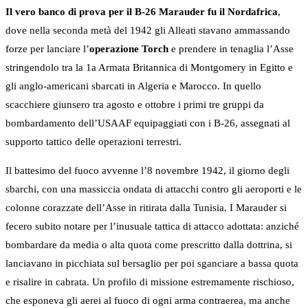
Il vero banco di prova per il B-26 Marauder fu il Nordafrica
,
dove nella seconda metà del 1942 gli Alleati stavano ammassando
forze per lanciare l’
operazione Torch
e prendere in tenaglia l’Asse
stringendolo tra la 1a Armata Britannica di Montgomery in Egitto e
gli anglo-americani sbarcati in Algeria e Marocco. In quello
scacchiere giunsero tra agosto e ottobre i primi tre gruppi da
bombardamento dell’USAAF equipaggiati con i B-26, assegnati al
supporto tattico delle operazioni terrestri.
Il battesimo del fuoco avvenne l’8 novembre 1942, il giorno degli
sbarchi, con una massiccia ondata di attacchi contro gli aeroporti e le
colonne corazzate dell’Asse in ritirata dalla Tunisia. I Marauder si
fecero subito notare per l’inusuale tattica di attacco adottata: anziché
bombardare da media o alta quota come prescritto dalla dottrina, si
lanciavano in picchiata sul bersaglio per poi sganciare a bassa quota
e risalire in cabrata. Un profilo di missione estremamente rischioso,
che esponeva gli aerei al fuoco di ogni arma contraerea, ma anche