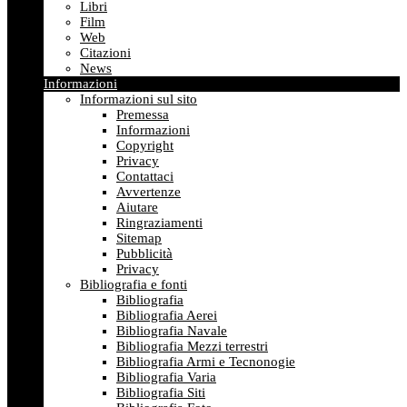
Libri
Film
Web
Citazioni
News
Informazioni
Informazioni sul sito
Premessa
Informazioni
Copyright
Privacy
Contattaci
Avvertenze
Aiutare
Ringraziamenti
Sitemap
Pubblicità
Privacy
Bibliografia e fonti
Bibliografia
Bibliografia Aerei
Bibliografia Navale
Bibliografia Mezzi terrestri
Bibliografia Armi e Tecnonogie
Bibliografia Varia
Bibliografia Siti