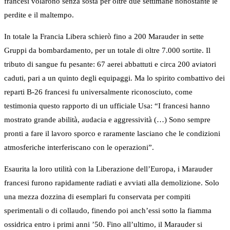
francesi volarono senza sosta per oltre due settimane nonostante le
perdite e il maltempo.
In totale la Francia Libera schierò fino a 200 Marauder in sette
Gruppi da bombardamento, per un totale di oltre 7.000 sortite. Il
tributo di sangue fu pesante: 67 aerei abbattuti e circa 200 aviatori
caduti, pari a un quinto degli equipaggi. Ma lo spirito combattivo dei
reparti B-26 francesi fu universalmente riconosciuto, come
testimonia questo rapporto di un ufficiale Usa: “I francesi hanno
mostrato grande abilità, audacia e aggressività (…) Sono sempre
pronti a fare il lavoro sporco e raramente lasciano che le condizioni
atmosferiche interferiscano con le operazioni”.
Esaurita la loro utilità con la Liberazione dell’Europa, i Marauder
francesi furono rapidamente radiati e avviati alla demolizione. Solo
una mezza dozzina di esemplari fu conservata per compiti
sperimentali o di collaudo, finendo poi anch’essi sotto la fiamma
ossidrica entro i primi anni ’50. Fino all’ultimo, il Marauder si