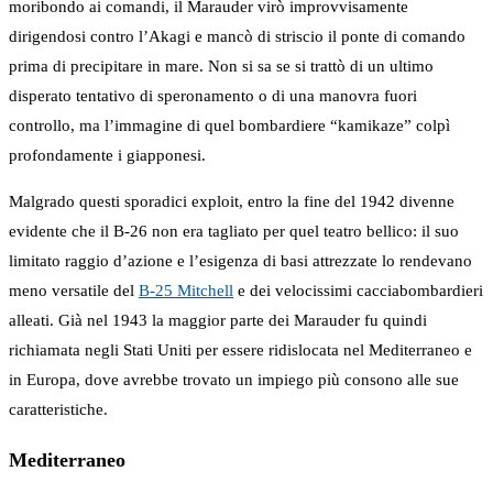
moribondo ai comandi, il Marauder virò improvvisamente
dirigendosi contro l’Akagi e mancò di striscio il ponte di comando
prima di precipitare in mare. Non si sa se si trattò di un ultimo
disperato tentativo di speronamento o di una manovra fuori
controllo, ma l’immagine di quel bombardiere “kamikaze” colpì
profondamente i giapponesi.
Malgrado questi sporadici exploit, entro la fine del 1942 divenne
evidente che il B-26 non era tagliato per quel teatro bellico: il suo
limitato raggio d’azione e l’esigenza di basi attrezzate lo rendevano
meno versatile del
B-25 Mitchell
e dei velocissimi cacciabombardieri
alleati. Già nel 1943 la maggior parte dei Marauder fu quindi
richiamata negli Stati Uniti per essere ridislocata nel Mediterraneo e
in Europa, dove avrebbe trovato un impiego più consono alle sue
caratteristiche.
Mediterraneo