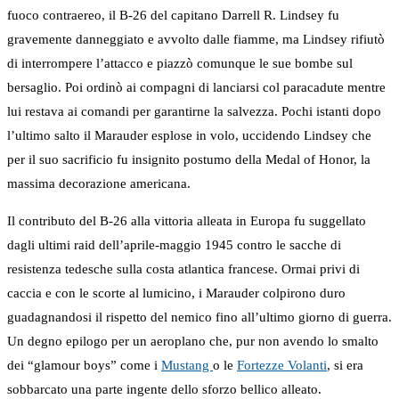
fuoco contraereo, il B-26 del capitano Darrell R. Lindsey fu
gravemente danneggiato e avvolto dalle fiamme, ma Lindsey rifiutò
di interrompere l’attacco e piazzò comunque le sue bombe sul
bersaglio. Poi ordinò ai compagni di lanciarsi col paracadute mentre
lui restava ai comandi per garantirne la salvezza. Pochi istanti dopo
l’ultimo salto il Marauder esplose in volo, uccidendo Lindsey che
per il suo sacrificio fu insignito postumo della Medal of Honor, la
massima decorazione americana.
Il contributo del B-26 alla vittoria alleata in Europa fu suggellato
dagli ultimi raid dell’aprile-maggio 1945 contro le sacche di
resistenza tedesche sulla costa atlantica francese. Ormai privi di
caccia e con le scorte al lumicino, i Marauder colpirono duro
guadagnandosi il rispetto del nemico fino all’ultimo giorno di guerra.
Un degno epilogo per un aeroplano che, pur non avendo lo smalto
dei “glamour boys” come i
Mustang
o le
Fortezze Volanti
, si era
sobbarcato una parte ingente dello sforzo bellico alleato.