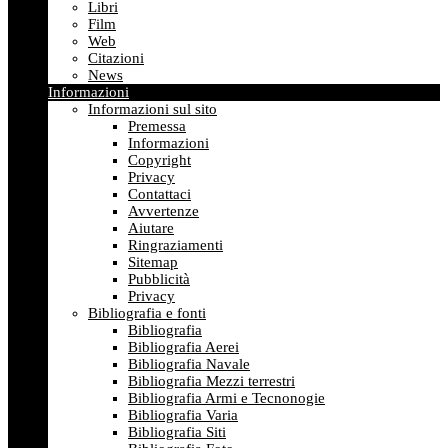
Libri
Film
Web
Citazioni
News
Informazioni
Informazioni sul sito
Premessa
Informazioni
Copyright
Privacy
Contattaci
Avvertenze
Aiutare
Ringraziamenti
Sitemap
Pubblicità
Privacy
Bibliografia e fonti
Bibliografia
Bibliografia Aerei
Bibliografia Navale
Bibliografia Mezzi terrestri
Bibliografia Armi e Tecnonogie
Bibliografia Varia
Bibliografia Siti