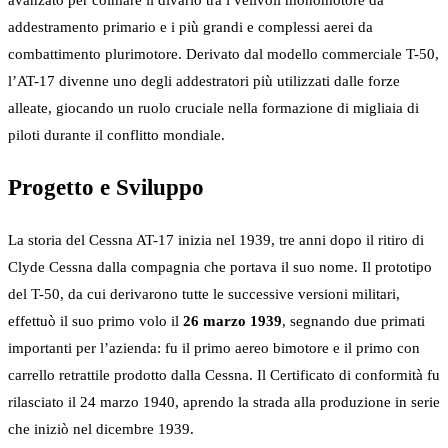
avanzato per colmare il divario tra i velivoli monomotore da
addestramento primario e i più grandi e complessi aerei da
combattimento plurimotore. Derivato dal modello commerciale T-50,
l’AT-17 divenne uno degli addestratori più utilizzati dalle forze
alleate, giocando un ruolo cruciale nella formazione di migliaia di
piloti durante il conflitto mondiale.
Progetto e Sviluppo
La storia del Cessna AT-17 inizia nel 1939, tre anni dopo il ritiro di
Clyde Cessna dalla compagnia che portava il suo nome. Il prototipo
del T-50, da cui derivarono tutte le successive versioni militari,
effettuò il suo primo volo il
26 marzo 1939
, segnando due primati
importanti per l’azienda: fu il primo aereo bimotore e il primo con
carrello retrattile prodotto dalla Cessna. Il Certificato di conformità fu
rilasciato il 24 marzo 1940, aprendo la strada alla produzione in serie
che iniziò nel dicembre 1939.