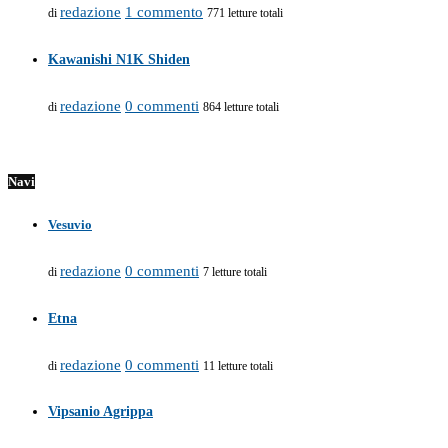
redazione
1 commento
di
771 letture totali
Kawanishi N1K Shiden
redazione
0 commenti
di
864 letture totali
Navi
Vesuvio
redazione
0 commenti
di
7 letture totali
Etna
redazione
0 commenti
di
11 letture totali
Vipsanio Agrippa