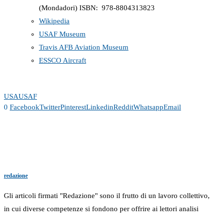
(Mondadori) ISBN: ‎ 978-8804313823
Wikipedia
USAF Museum
Travis AFB Aviation Museum
ESSCO Aircraft
USA
USAF
0
Facebook
Twitter
Pinterest
Linkedin
Reddit
Whatsapp
Email
redazione
Gli articoli firmati "Redazione" sono il frutto di un lavoro collettivo,
in cui diverse competenze si fondono per offrire ai lettori analisi