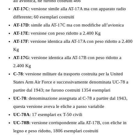
all’avionica, ne furono costruiti 466
AT-17C
: versione simile alla AT-17A ma con apparato radio
differente; 60 esemplari costruiti
AT-17D
: simile alla AT-17C ma con modifiche all’avionica
AT-17E
: versione con peso ridotto a 2.400 Kg
AT-17F
: versione identica alla AT-17A con peso ridotto a 2.400
Kg
AT-17G
: versione identica alla AT-17B con peso ridotto a
2.400 Kg
C-78
: versione militare da trasporto costruita per la United
States Arm Air Force e successivamente denominata UC-78 a
partire dal 1943; ne furono costruiti 1354 esemplari
UC-78
: denominazione assegnata al C-78 a partire dal 1943,
questa versione aveva le eliche a passo variabile
UC-78A
: 17 esemplari ex T-50 civili
UC-78B
: versione corrispondente alla AT-17B, con eliche in
legno e peso ridotto, 1806 esemplari costruiti