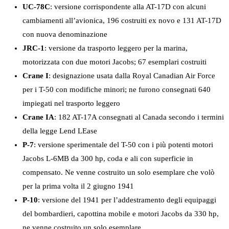
UC-78C
: versione corrispondente alla AT-17D con alcuni
cambiamenti all’avionica, 196 costruiti ex novo e 131 AT-17D
con nuova denominazione
JRC-1
: versione da trasporto leggero per la marina,
motorizzata con due motori Jacobs; 67 esemplari costruiti
Crane I
: designazione usata dalla Royal Canadian Air Force
per i T-50 con modifiche minori; ne furono consegnati 640
impiegati nel trasporto leggero
Crane IA
: 182 AT-17A consegnati al Canada secondo i termini
della legge Lend LEase
P-7
: versione sperimentale del T-50 con i più potenti motori
Jacobs L-6MB da 300 hp, coda e ali con superficie in
compensato. Ne venne costruito un solo esemplare che volò
per la prima volta il 2 giugno 1941
P-10
: versione del 1941 per l’addestramento degli equipaggi
del bombardieri, capottina mobile e motori Jacobs da 330 hp,
ne venne costruito un solo esemplare