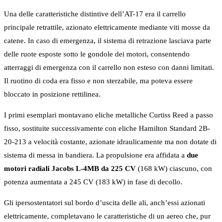
Una delle caratteristiche distintive dell’AT-17 era il carrello
principale retrattile, azionato elettricamente mediante viti mosse da
catene. In caso di emergenza, il sistema di retrazione lasciava parte
delle ruote esposte sotto le gondole dei motori, consentendo
atterraggi di emergenza con il carrello non esteso con danni limitati.
Il ruotino di coda era fisso e non sterzabile, ma poteva essere
bloccato in posizione rettilinea.
I primi esemplari montavano eliche metalliche Curtiss Reed a passo
fisso, sostituite successivamente con eliche Hamilton Standard 2B-
20-213 a velocità costante, azionate idraulicamente ma non dotate di
sistema di messa in bandiera. La propulsione era affidata a
due
motori radiali Jacobs L-4MB da 225 CV
(168 kW) ciascuno, con
potenza aumentata a 245 CV (183 kW) in fase di decollo.
Gli ipersostentatori sul bordo d’uscita delle ali, anch’essi azionati
elettricamente, completavano le caratteristiche di un aereo che, pur