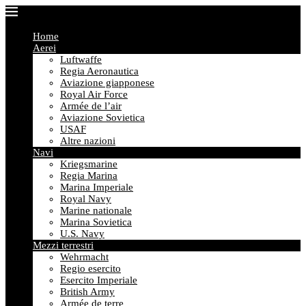
Home
Aerei
Luftwaffe
Regia Aeronautica
Aviazione giapponese
Royal Air Force
Armée de l’air
Aviazione Sovietica
USAF
Altre nazioni
Navi
Kriegsmarine
Regia Marina
Marina Imperiale
Royal Navy
Marine nationale
Marina Sovietica
U.S. Navy
Mezzi terrestri
Wehrmacht
Regio esercito
Esercito Imperiale
British Army
Armée de terre