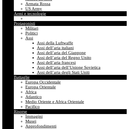
Armata Rossa
US Army
Armi e tecnologie
Protagonisti
Militari
Politici
Assi
Assi della Luftwaffe
Assi dell’aria italiani
Assi dell’aria del Giappone
Assi dell’aria del Regno Unito
Assi dell’aria francesi
Assi dell’aria dell’Unione Sovietica
Assi dell’aria degli Stati Uniti
Battaglie
Europa Occidentale
Europa Orientale
Africa
Atlantico
Medio Oriente e Africa Orientale
Pacifico
Risorse
Immagini
Musei
Approfondimenti