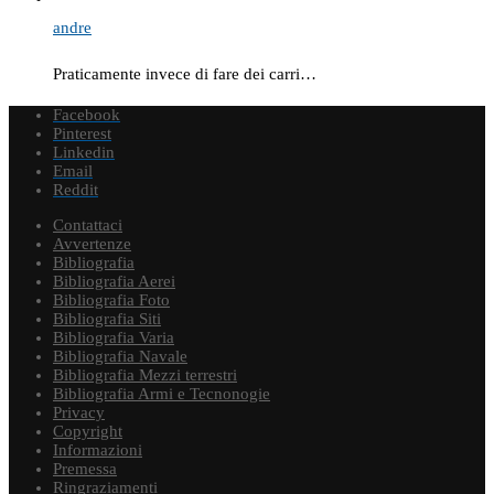
andre
Praticamente invece di fare dei carri…
Facebook
Pinterest
Linkedin
Email
Reddit
Contattaci
Avvertenze
Bibliografia
Bibliografia Aerei
Bibliografia Foto
Bibliografia Siti
Bibliografia Varia
Bibliografia Navale
Bibliografia Mezzi terrestri
Bibliografia Armi e Tecnonogie
Privacy
Copyright
Informazioni
Premessa
Ringraziamenti