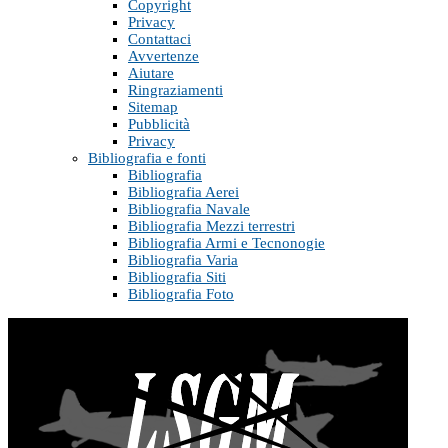
Copyright
Privacy
Contattaci
Avvertenze
Aiutare
Ringraziamenti
Sitemap
Pubblicità
Privacy
Bibliografia e fonti
Bibliografia
Bibliografia Aerei
Bibliografia Navale
Bibliografia Mezzi terrestri
Bibliografia Armi e Tecnonogie
Bibliografia Varia
Bibliografia Siti
Bibliografia Foto