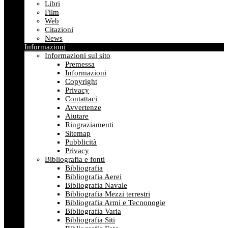
Libri
Film
Web
Citazioni
News
Informazioni
Informazioni sul sito
Premessa
Informazioni
Copyright
Privacy
Contattaci
Avvertenze
Aiutare
Ringraziamenti
Sitemap
Pubblicità
Privacy
Bibliografia e fonti
Bibliografia
Bibliografia Aerei
Bibliografia Navale
Bibliografia Mezzi terrestri
Bibliografia Armi e Tecnonogie
Bibliografia Varia
Bibliografia Siti