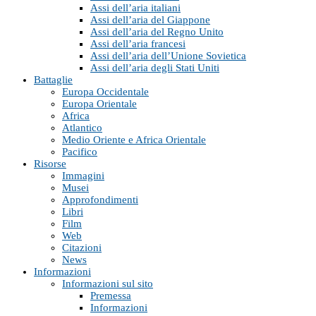
Assi dell’aria italiani
Assi dell’aria del Giappone
Assi dell’aria del Regno Unito
Assi dell’aria francesi
Assi dell’aria dell’Unione Sovietica
Assi dell’aria degli Stati Uniti
Battaglie
Europa Occidentale
Europa Orientale
Africa
Atlantico
Medio Oriente e Africa Orientale
Pacifico
Risorse
Immagini
Musei
Approfondimenti
Libri
Film
Web
Citazioni
News
Informazioni
Informazioni sul sito
Premessa
Informazioni