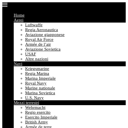
Home
Aerei
Luftwaffe
Regia Aeronautica
Aviazione giapponese
Royal Air Force
Armée de l’air
Aviazione Sovietica
USAF
Altre nazioni
Navi
Kriegsmarine
Regia Marina
Marina Imperiale
Royal Navy
Marine nationale
Marina Sovietica
U.S. Navy
Mezzi terrestri
Wehrmacht
Regio esercito
Esercito Imperiale
British Army
Armée de terre