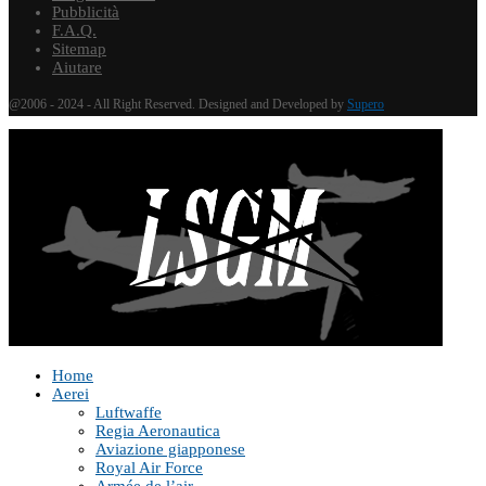
Pubblicità
F.A.Q.
Sitemap
Aiutare
@2006 - 2024 - All Right Reserved. Designed and Developed by
Supero
Home
Aerei
Luftwaffe
Regia Aeronautica
Aviazione giapponese
Royal Air Force