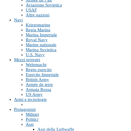
Armée de l’air
Aviazione Sovietica
USAF
Altre nazioni
Navi
Kriegsmarine
Regia Marina
Marina Imperiale
Royal Navy
Marine nationale
Marina Sovietica
U.S. Navy
Mezzi terrestri
Wehrmacht
Regio esercito
Esercito Imperiale
British Army
Armée de terre
Armata Rossa
US Army
Armi e tecnologie
Protagonisti
Militari
Politici
Assi
Assi della Luftwaffe