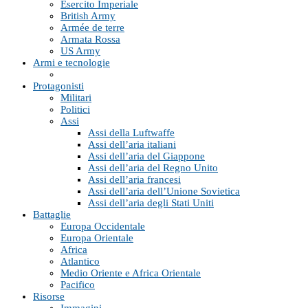
Esercito Imperiale
British Army
Armée de terre
Armata Rossa
US Army
Armi e tecnologie
Protagonisti
Militari
Politici
Assi
Assi della Luftwaffe
Assi dell’aria italiani
Assi dell’aria del Giappone
Assi dell’aria del Regno Unito
Assi dell’aria francesi
Assi dell’aria dell’Unione Sovietica
Assi dell’aria degli Stati Uniti
Battaglie
Europa Occidentale
Europa Orientale
Africa
Atlantico
Medio Oriente e Africa Orientale
Pacifico
Risorse