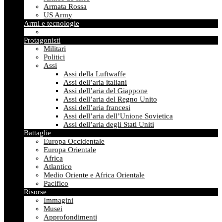
Armata Rossa
US Army
Armi e tecnologie
Protagonisti
Militari
Politici
Assi
Assi della Luftwaffe
Assi dell’aria italiani
Assi dell’aria del Giappone
Assi dell’aria del Regno Unito
Assi dell’aria francesi
Assi dell’aria dell’Unione Sovietica
Assi dell’aria degli Stati Uniti
Battaglie
Europa Occidentale
Europa Orientale
Africa
Atlantico
Medio Oriente e Africa Orientale
Pacifico
Risorse
Immagini
Musei
Approfondimenti