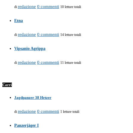
redazione
0 commenti
di
10 letture totali
Etna
redazione
0 commenti
di
14 letture totali
Vipsanio Agrippa
redazione
0 commenti
di
11 letture totali
Carri
Jagdpanzer 38 Hetzer
redazione
0 commenti
di
1 letture totali
Panzerjäger I