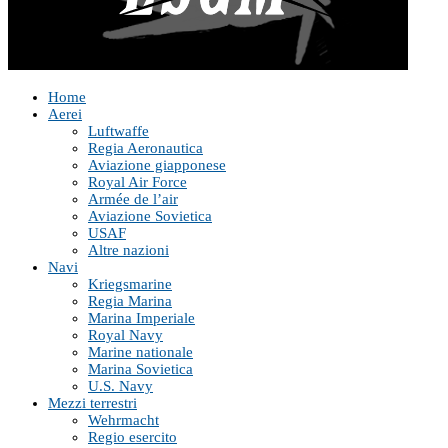
Home
Aerei
Luftwaffe
Regia Aeronautica
Aviazione giapponese
Royal Air Force
Armée de l’air
Aviazione Sovietica
USAF
Altre nazioni
Navi
Kriegsmarine
Regia Marina
Marina Imperiale
Royal Navy
Marine nationale
Marina Sovietica
U.S. Navy
Mezzi terrestri
Wehrmacht
Regio esercito