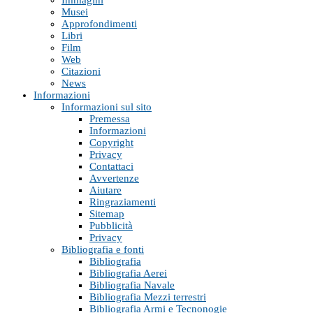
Immagini
Musei
Approfondimenti
Libri
Film
Web
Citazioni
News
Informazioni
Informazioni sul sito
Premessa
Informazioni
Copyright
Privacy
Contattaci
Avvertenze
Aiutare
Ringraziamenti
Sitemap
Pubblicità
Privacy
Bibliografia e fonti
Bibliografia
Bibliografia Aerei
Bibliografia Navale
Bibliografia Mezzi terrestri
Bibliografia Armi e Tecnonogie