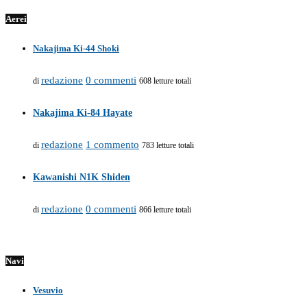
Aerei
Nakajima Ki-44 Shoki
redazione
0 commenti
di
608 letture totali
Nakajima Ki-84 Hayate
redazione
1 commento
di
783 letture totali
Kawanishi N1K Shiden
redazione
0 commenti
di
866 letture totali
Navi
Vesuvio