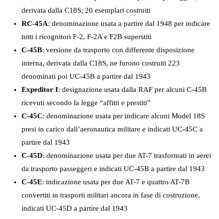
derivata dalla C18S; 20 esemplari costruiti
RC-45A
: denominazione usata a partire dal 1948 per indicare
tutti i ricognitori F-2, F-2A e F2B superstiti
C-45B
: versione da trasporto con differente disposizione
interna, derivata dalla C18S, ne furono costruiti 223
denominati poi UC-45B a partire dal 1943
Expeditor I
: designazione usata dalla RAF per alcuni C-45B
ricevuti secondo la legge “affitti e prestiti”
C-45C
: denominazione usata per indicare alcuni Model 18S
presi in carico dall’aeronautica militare e indicati UC-45C a
partire dal 1943
C-45D
: denominazione usata per due AT-7 trasformati in aerei
da trasporto passeggeri e indicati UC-45B a partire dal 1943
C-45E
: indicazione usata per due AT-7 e quattro AT-7B
convertiti in trasporti militari ancora in fase di costruzione,
indicati UC-45D a partire dal 1943