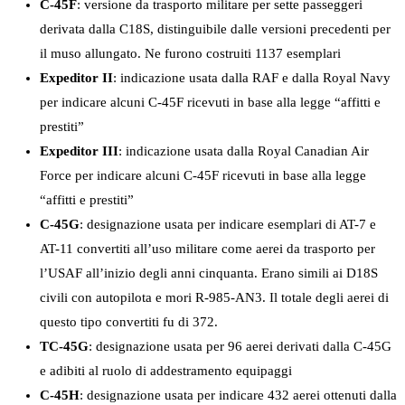
C-45F
: versione da trasporto militare per sette passeggeri
derivata dalla C18S, distinguibile dalle versioni precedenti per
il muso allungato. Ne furono costruiti 1137 esemplari
Expeditor II
: indicazione usata dalla RAF e dalla Royal Navy
per indicare alcuni C-45F ricevuti in base alla legge “affitti e
prestiti”
Expeditor III
: indicazione usata dalla Royal Canadian Air
Force per indicare alcuni C-45F ricevuti in base alla legge
“affitti e prestiti”
C-45G
: designazione usata per indicare esemplari di AT-7 e
AT-11 convertiti all’uso militare come aerei da trasporto per
l’USAF all’inizio degli anni cinquanta. Erano simili ai D18S
civili con autopilota e mori R-985-AN3. Il totale degli aerei di
questo tipo convertiti fu di 372.
TC-45G
: designazione usata per 96 aerei derivati dalla C-45G
e adibiti al ruolo di addestramento equipaggi
C-45H
: designazione usata per indicare 432 aerei ottenuti dalla