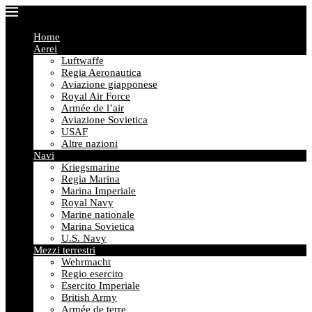
Home
Aerei
Luftwaffe
Regia Aeronautica
Aviazione giapponese
Royal Air Force
Armée de l’air
Aviazione Sovietica
USAF
Altre nazioni
Navi
Kriegsmarine
Regia Marina
Marina Imperiale
Royal Navy
Marine nationale
Marina Sovietica
U.S. Navy
Mezzi terrestri
Wehrmacht
Regio esercito
Esercito Imperiale
British Army
Armée de terre