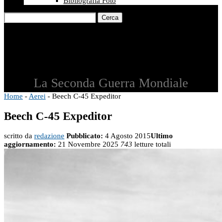
Bibliografia Foto
Cerca
La Seconda Guerra Mondiale
Home
-
Aerei
-
Beech C-45 Expeditor
Beech C-45 Expeditor
scritto da
redazione
Pubblicato:
4 Agosto 2015
Ultimo
aggiornamento:
21 Novembre 2025
743
letture totali