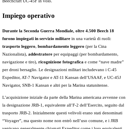
Beechcraft UC-45F in volo.
Impiego operativo
Durante la Seconda Guerra Mondiale, oltre 4.500 Beech 18
furono impiegati in servizio militare
in una varietà di ruoli:
trasporto leggero
,
bombardamento leggero
(per la Cina
Nazionalista),
addestratore
per equipaggi (per bombardamento,
navigazione e tiro),
ricognizione fotografica
e come “nave madre”
per droni bersaglio. Le designazioni militari includevano i C-45
Expeditor, AT-7 Navigator e AT-11 Kansan dell’USAAF, e UC-45J
Navigator, SNB-1 Kansan e altri per la Marina statunitense.
L’acquisizione iniziale da parte della Marina americana avvenne con
la designazione JRB-1, equivalente all’F-2 dell’Esercito, seguito dal
trasporto JRB-2. Inizialmente questi velivoli erano stati denominati
“Voyager”, ma questo nome non entrò nell’uso comune, e i JRB
venivano generalmente chiamati Expeditor come i loro equivalenti