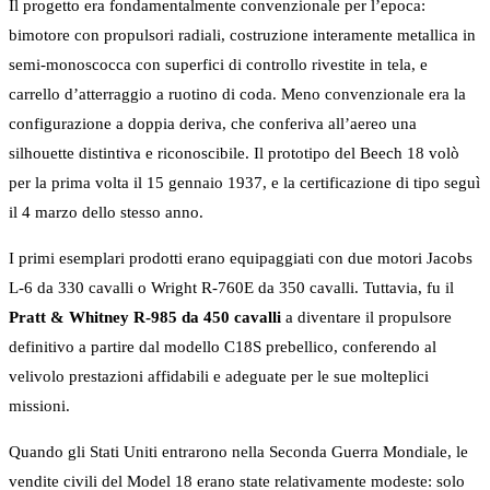
Il progetto era fondamentalmente convenzionale per l’epoca:
bimotore con propulsori radiali, costruzione interamente metallica in
semi-monoscocca con superfici di controllo rivestite in tela, e
carrello d’atterraggio a ruotino di coda. Meno convenzionale era la
configurazione a doppia deriva, che conferiva all’aereo una
silhouette distintiva e riconoscibile. Il prototipo del Beech 18 volò
per la prima volta il 15 gennaio 1937, e la certificazione di tipo seguì
il 4 marzo dello stesso anno.
I primi esemplari prodotti erano equipaggiati con due motori Jacobs
L-6 da 330 cavalli o Wright R-760E da 350 cavalli. Tuttavia, fu il
Pratt & Whitney R-985 da 450 cavalli
a diventare il propulsore
definitivo a partire dal modello C18S prebellico, conferendo al
velivolo prestazioni affidabili e adeguate per le sue molteplici
missioni.
Quando gli Stati Uniti entrarono nella Seconda Guerra Mondiale, le
vendite civili del Model 18 erano state relativamente modeste: solo