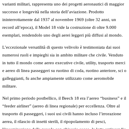
varianti militari, rappresenta uno dei progetti aeronautici di maggior
successo e longevità nella storia dell’aviazione. Prodotto
ininterrottamente dal 1937 al novembre 1969 (oltre 32 anni, un
record all’epoca), il Model 18 vide la costruzione di oltre 9.000
esemplari, rendendolo uno degli aerei leggeri più diffusi al mondo.
L’eccezionale versatilità di questo velivolo è testimoniata dai suoi
numerosi ruoli e impieghi sia in ambito militare che civile. Venduto
in tutto il mondo come aereo executive civile, utility, trasporto merci
e aereo di linea passeggeri su ruotino di coda, ruotino anteriore, sci o
galleggianti, fu anche ampiamente utilizzato come aeromobile
militare.
Nel primo periodo postbellico, il Beech 18 era l’aereo “business” e il
“feeder airliner” (aereo di linea regionale) per eccellenza. Oltre al
trasporto di passeggeri, i suoi usi civili hanno incluso l’irrorazione
aerea, il rilascio di insetti sterili, il ripopolamento di pesci,