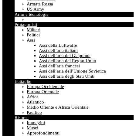
Armata Rossa
US Army
Armi e tecnologie
Protagonisti
Militari
Politici
Assi
Assi della Luftwaffe
Assi dell’aria italiani
Assi dell’aria del Giappone
Assi dell’aria del Regno Unito
Assi dell’aria francesi
Assi dell’aria dell’Unione Sovietica
Assi dell’aria degli Stati Uniti
Battaglie
Europa Occidentale
Europa Orientale
Africa
Atlantico
Medio Oriente e Africa Orientale
Pacifico
Risorse
Immagini
Musei
Approfondimenti