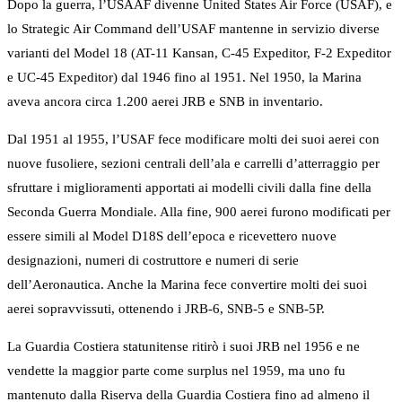
Dopo la guerra, l’USAAF divenne United States Air Force (USAF), e
lo Strategic Air Command dell’USAF mantenne in servizio diverse
varianti del Model 18 (AT-11 Kansan, C-45 Expeditor, F-2 Expeditor
e UC-45 Expeditor) dal 1946 fino al 1951. Nel 1950, la Marina
aveva ancora circa 1.200 aerei JRB e SNB in inventario.
Dal 1951 al 1955, l’USAF fece modificare molti dei suoi aerei con
nuove fusoliere, sezioni centrali dell’ala e carrelli d’atterraggio per
sfruttare i miglioramenti apportati ai modelli civili dalla fine della
Seconda Guerra Mondiale. Alla fine, 900 aerei furono modificati per
essere simili al Model D18S dell’epoca e ricevettero nuove
designazioni, numeri di costruttore e numeri di serie
dell’Aeronautica. Anche la Marina fece convertire molti dei suoi
aerei sopravvissuti, ottenendo i JRB-6, SNB-5 e SNB-5P.
La Guardia Costiera statunitense ritirò i suoi JRB nel 1956 e ne
vendette la maggior parte come surplus nel 1959, ma uno fu
mantenuto dalla Riserva della Guardia Costiera fino ad almeno il