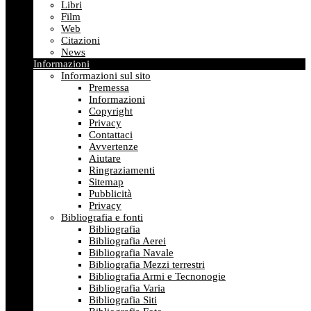
Libri
Film
Web
Citazioni
News
Informazioni
Informazioni sul sito
Premessa
Informazioni
Copyright
Privacy
Contattaci
Avvertenze
Aiutare
Ringraziamenti
Sitemap
Pubblicità
Privacy
Bibliografia e fonti
Bibliografia
Bibliografia Aerei
Bibliografia Navale
Bibliografia Mezzi terrestri
Bibliografia Armi e Tecnonogie
Bibliografia Varia
Bibliografia Siti