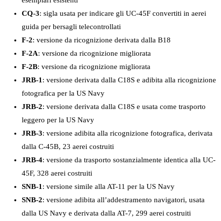
esemplari esistenti
CQ-3
: sigla usata per indicare gli UC-45F convertiti in aerei
guida per bersagli telecontrollati
F-2
: versione da ricognizione derivata dalla B18
F-2A
: versione da ricognizione migliorata
F-2B
: versione da ricognizione migliorata
JRB-1
: versione derivata dalla C18S e adibita alla ricognizione
fotografica per la US Navy
JRB-2
: versione derivata dalla C18S e usata come trasporto
leggero per la US Navy
JRB-3
: versione adibita alla ricognizione fotografica, derivata
dalla C-45B, 23 aerei costruiti
JRB-4
: versione da trasporto sostanzialmente identica alla UC-
45F, 328 aerei costruiti
SNB-1
: versione simile alla AT-11 per la US Navy
SNB-2
: versione adibita all’addestramento navigatori, usata
dalla US Navy e derivata dalla AT-7, 299 aerei costruiti