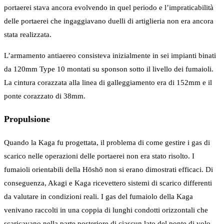
portaerei stava ancora evolvendo in quel periodo e l’impraticabilità
delle portaerei che ingaggiavano duelli di artiglieria non era ancora
stata realizzata.
L’armamento antiaereo consisteva inizialmente in sei impianti binati
da 120mm Type 10 montati su sponson sotto il livello dei fumaioli.
La cintura corazzata alla linea di galleggiamento era di 152mm e il
ponte corazzato di 38mm.
Propulsione
Quando la Kaga fu progettata, il problema di come gestire i gas di
scarico nelle operazioni delle portaerei non era stato risolto. I
fumaioli orientabili della Hōshō non si erano dimostrati efficaci. Di
conseguenza, Akagi e Kaga ricevettero sistemi di scarico differenti
da valutare in condizioni reali. I gas del fumaiolo della Kaga
venivano raccolti in una coppia di lunghi condotti orizzontali che
scaricavano nella parte posteriore di ciascun lato del ponte di volo,