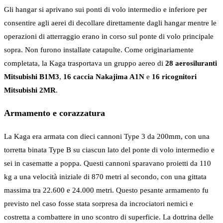
Gli hangar si aprivano sui ponti di volo intermedio e inferiore per
consentire agli aerei di decollare direttamente dagli hangar mentre le
operazioni di atterraggio erano in corso sul ponte di volo principale
sopra. Non furono installate catapulte. Come originariamente
completata, la Kaga trasportava un gruppo aereo di
28 aerosiluranti
Mitsubishi B1M3
,
16 caccia Nakajima A1N
e
16 ricognitori
Mitsubishi 2MR
.
Armamento e corazzatura
La Kaga era armata con dieci cannoni Type 3 da 200mm, con una
torretta binata Type B su ciascun lato del ponte di volo intermedio e
sei in casematte a poppa. Questi cannoni sparavano proietti da 110
kg a una velocità iniziale di 870 metri al secondo, con una gittata
massima tra 22.600 e 24.000 metri. Questo pesante armamento fu
previsto nel caso fosse stata sorpresa da incrociatori nemici e
costretta a combattere in uno scontro di superficie. La dottrina delle