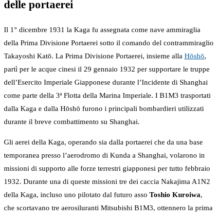
delle portaerei
Il 1° dicembre 1931 la Kaga fu assegnata come nave ammiraglia
della Prima Divisione Portaerei sotto il comando del contrammiraglio
Takayoshi Katō. La Prima Divisione Portaerei, insieme alla
Hōshō
,
partì per le acque cinesi il 29 gennaio 1932 per supportare le truppe
dell’Esercito Imperiale Giapponese durante l’Incidente di Shanghai
come parte della 3ª Flotta della Marina Imperiale. I B1M3 trasportati
dalla Kaga e dalla Hōshō furono i principali bombardieri utilizzati
durante il breve combattimento su Shanghai.
Gli aerei della Kaga, operando sia dalla portaerei che da una base
temporanea presso l’aerodromo di Kunda a Shanghai, volarono in
missioni di supporto alle forze terrestri giapponesi per tutto febbraio
1932. Durante una di queste missioni tre dei caccia Nakajima A1N2
della Kaga, incluso uno pilotato dal futuro asso
Toshio Kuroiwa
,
che scortavano tre aerosiluranti Mitsubishi B1M3, ottennero la prima