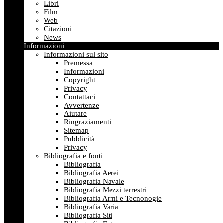
Libri
Film
Web
Citazioni
News
Informazioni
Informazioni sul sito
Premessa
Informazioni
Copyright
Privacy
Contattaci
Avvertenze
Aiutare
Ringraziamenti
Sitemap
Pubblicità
Privacy
Bibliografia e fonti
Bibliografia
Bibliografia Aerei
Bibliografia Navale
Bibliografia Mezzi terrestri
Bibliografia Armi e Tecnonogie
Bibliografia Varia
Bibliografia Siti