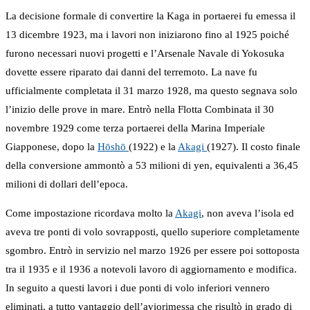
La decisione formale di convertire la Kaga in portaerei fu emessa il
13 dicembre 1923, ma i lavori non iniziarono fino al 1925 poiché
furono necessari nuovi progetti e l’Arsenale Navale di Yokosuka
dovette essere riparato dai danni del terremoto. La nave fu
ufficialmente completata il 31 marzo 1928, ma questo segnava solo
l’inizio delle prove in mare. Entrò nella Flotta Combinata il 30
novembre 1929 come terza portaerei della Marina Imperiale
Giapponese, dopo la
Hōshō
(1922) e la
Akagi
(1927). Il costo finale
della conversione ammontò a 53 milioni di yen, equivalenti a 36,45
milioni di dollari dell’epoca.
Come impostazione ricordava molto la
Akagi
, non aveva l’isola ed
aveva tre ponti di volo sovrapposti, quello superiore completamente
sgombro. Entrò in servizio nel marzo 1926 per essere poi sottoposta
tra il 1935 e il 1936 a notevoli lavoro di aggiornamento e modifica.
In seguito a questi lavori i due ponti di volo inferiori vennero
eliminati, a tutto vantaggio dell’aviorimessa che risultò in grado di