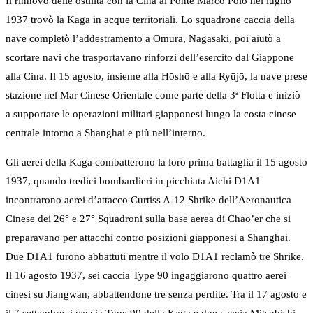
Il rinnovo delle ostilità con la Cina al Ponte Marco Polo nel luglio
1937 trovò la Kaga in acque territoriali. Lo squadrone caccia della
nave completò l’addestramento a Ōmura, Nagasaki, poi aiutò a
scortare navi che trasportavano rinforzi dell’esercito dal Giappone
alla Cina. Il 15 agosto, insieme alla Hōshō e alla Ryūjō, la nave prese
stazione nel Mar Cinese Orientale come parte della 3ª Flotta e iniziò
a supportare le operazioni militari giapponesi lungo la costa cinese
centrale intorno a Shanghai e più nell’interno.
Gli aerei della Kaga combatterono la loro prima battaglia il 15 agosto
1937, quando tredici bombardieri in picchiata Aichi D1A1
incontrarono aerei d’attacco Curtiss A-12 Shrike dell’Aeronautica
Cinese dei 26° e 27° Squadroni sulla base aerea di Chao’er che si
preparavano per attacchi contro posizioni giapponesi a Shanghai.
Due D1A1 furono abbattuti mentre il volo D1A1 reclamò tre Shrike.
Il 16 agosto 1937, sei caccia Type 90 ingaggiarono quattro aerei
cinesi su Jiangwan, abbattendone tre senza perdite. Tra il 17 agosto e
il 7 settembre, i caccia Type 90 della Kaga e due caccia Mitsubishi