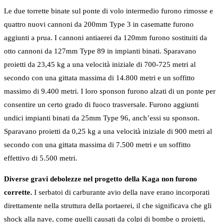
Le due torrette binate sul ponte di volo intermedio furono rimosse e
quattro nuovi cannoni da 200mm Type 3 in casematte furono
aggiunti a prua. I cannoni antiaerei da 120mm furono sostituiti da
otto cannoni da 127mm Type 89 in impianti binati. Sparavano
proietti da 23,45 kg a una velocità iniziale di 700-725 metri al
secondo con una gittata massima di 14.800 metri e un soffitto
massimo di 9.400 metri. I loro sponson furono alzati di un ponte per
consentire un certo grado di fuoco trasversale. Furono aggiunti
undici impianti binati da 25mm Type 96, anch’essi su sponson.
Sparavano proietti da 0,25 kg a una velocità iniziale di 900 metri al
secondo con una gittata massima di 7.500 metri e un soffitto
effettivo di 5.500 metri.
Diverse gravi debolezze nel progetto della Kaga non furono
corrette.
I serbatoi di carburante avio della nave erano incorporati
direttamente nella struttura della portaerei, il che significava che gli
shock alla nave, come quelli causati da colpi di bombe o proietti,