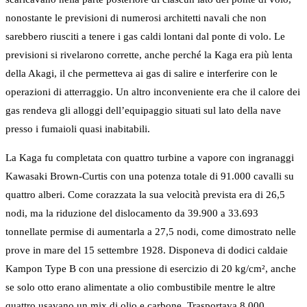
nonostante le previsioni di numerosi architetti navali che non
sarebbero riusciti a tenere i gas caldi lontani dal ponte di volo. Le
previsioni si rivelarono corrette, anche perché la Kaga era più lenta
della Akagi, il che permetteva ai gas di salire e interferire con le
operazioni di atterraggio. Un altro inconveniente era che il calore dei
gas rendeva gli alloggi dell’equipaggio situati sul lato della nave
presso i fumaioli quasi inabitabili.
La Kaga fu completata con quattro turbine a vapore con ingranaggi
Kawasaki Brown-Curtis con una potenza totale di 91.000 cavalli su
quattro alberi. Come corazzata la sua velocità prevista era di 26,5
nodi, ma la riduzione del dislocamento da 39.900 a 33.693
tonnellate permise di aumentarla a 27,5 nodi, come dimostrato nelle
prove in mare del 15 settembre 1928. Disponeva di dodici caldaie
Kampon Type B con una pressione di esercizio di 20 kg/cm², anche
se solo otto erano alimentate a olio combustibile mentre le altre
quattro usavano un mix di olio e carbone. Trasportava 8.000