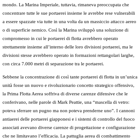
mondo. La Marina Imperiale, tuttavia, rimaneva preoccupata che
concentrare tutte le sue portaerei insieme le avrebbe rese vulnerabili
a essere spazzate via tutte in una volta da un massiccio attacco aereo
o di superficie nemico. Così la Marina sviluppò una soluzione di
compromesso in cui le portaerei di flotta avrebbero operato
strettamente insieme all’interno delle loro divisioni portaerei, ma le
divisioni stesse avrebbero operato in formazioni rettangolari larghe,
con circa 7.000 metri di separazione tra le portaerei.
Sebbene la concentrazione di così tante portaerei di flotta in un’unica
unità fosse un nuovo e rivoluzionario concetto strategico offensivo,
la Prima Flotta Aerea soffriva di diverse carenze difensive che le
conferivano, nelle parole di Mark Peattie, una “mascella di vetro:
poteva sferrare un pugno ma non poteva prenderne uno”. I cannoni
antiaerei delle portaerei giapponesi e i sistemi di controllo del fuoco
associati avevano diverse carenze di progettazione e configurazione
che ne limitavano l’efficacia. La pattuglia aerea di combattimento