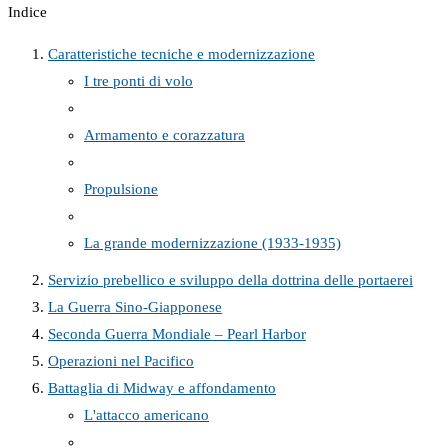
Indice
Caratteristiche tecniche e modernizzazione
I tre ponti di volo
Armamento e corazzatura
Propulsione
La grande modernizzazione (1933-1935)
Servizio prebellico e sviluppo della dottrina delle portaerei
La Guerra Sino-Giapponese
Seconda Guerra Mondiale – Pearl Harbor
Operazioni nel Pacifico
Battaglia di Midway e affondamento
L'attacco americano