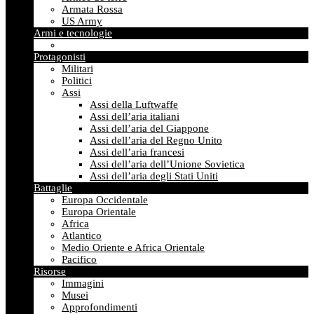
Armata Rossa
US Army
Armi e tecnologie
Protagonisti
Militari
Politici
Assi
Assi della Luftwaffe
Assi dell’aria italiani
Assi dell’aria del Giappone
Assi dell’aria del Regno Unito
Assi dell’aria francesi
Assi dell’aria dell’Unione Sovietica
Assi dell’aria degli Stati Uniti
Battaglie
Europa Occidentale
Europa Orientale
Africa
Atlantico
Medio Oriente e Africa Orientale
Pacifico
Risorse
Immagini
Musei
Approfondimenti