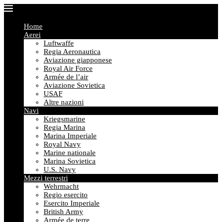
Home
Aerei
Luftwaffe
Regia Aeronautica
Aviazione giapponese
Royal Air Force
Armée de l’air
Aviazione Sovietica
USAF
Altre nazioni
Navi
Kriegsmarine
Regia Marina
Marina Imperiale
Royal Navy
Marine nationale
Marina Sovietica
U.S. Navy
Mezzi terrestri
Wehrmacht
Regio esercito
Esercito Imperiale
British Army
Armée de terre