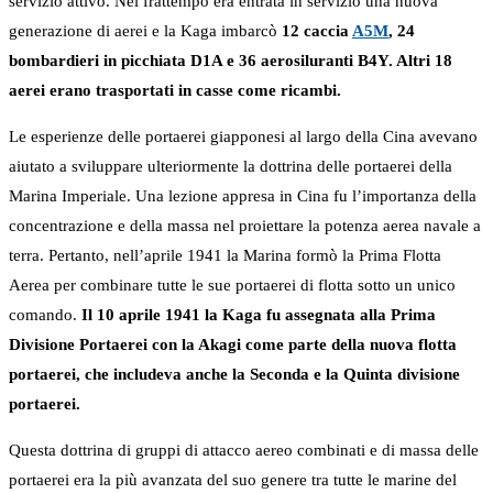
servizio attivo. Nel frattempo era entrata in servizio una nuova
generazione di aerei e la Kaga imbarcò
12 caccia
A5M
, 24
bombardieri in picchiata D1A e 36 aerosiluranti B4Y. Altri 18
aerei erano trasportati in casse come ricambi.
Le esperienze delle portaerei giapponesi al largo della Cina avevano
aiutato a sviluppare ulteriormente la dottrina delle portaerei della
Marina Imperiale. Una lezione appresa in Cina fu l’importanza della
concentrazione e della massa nel proiettare la potenza aerea navale a
terra. Pertanto, nell’aprile 1941 la Marina formò la Prima Flotta
Aerea per combinare tutte le sue portaerei di flotta sotto un unico
comando.
Il 10 aprile 1941 la Kaga fu assegnata alla Prima
Divisione Portaerei con la Akagi come parte della nuova flotta
portaerei, che includeva anche la Seconda e la Quinta divisione
portaerei.
Questa dottrina di gruppi di attacco aereo combinati e di massa delle
portaerei era la più avanzata del suo genere tra tutte le marine del