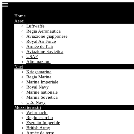
Home
Aerei
Luftwaffe
Regia Aeronautica
Aviazione giapponese
Royal Air Force
Armée de l’air
Aviazione Sovietica
USAF
Altre nazioni
Navi
Kriegsmarine
Regia Marina
Marina Imperiale
Royal Navy
Marine nationale
Marina Sovietica
U.S. Navy
Mezzi terrestri
Wehrmacht
Regio esercito
Esercito Imperiale
British Army
Armée de terre