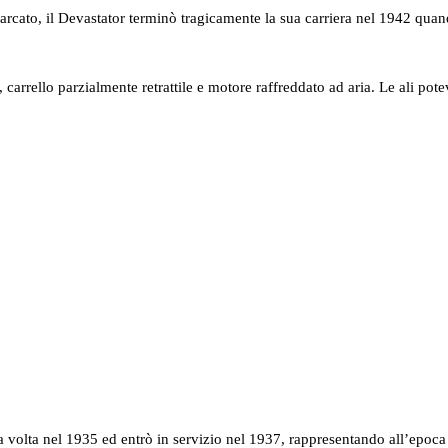
o, il Devastator terminò tragicamente la sua carriera nel 1942 quando d
ello parzialmente retrattile e motore raffreddato ad aria. Le ali poteva
lta nel 1935 ed entrò in servizio nel 1937, rappresentando all’epoca l’