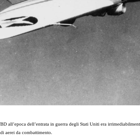
D all’epoca dell’entrata in guerra degli Stati Uniti era irrimediabilmente
alidi aerei da combattimento.