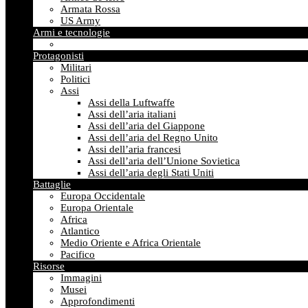
Armata Rossa
US Army
Armi e tecnologie
Protagonisti
Militari
Politici
Assi
Assi della Luftwaffe
Assi dell’aria italiani
Assi dell’aria del Giappone
Assi dell’aria del Regno Unito
Assi dell’aria francesi
Assi dell’aria dell’Unione Sovietica
Assi dell’aria degli Stati Uniti
Battaglie
Europa Occidentale
Europa Orientale
Africa
Atlantico
Medio Oriente e Africa Orientale
Pacifico
Risorse
Immagini
Musei
Approfondimenti