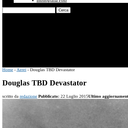
Bibliografia Foto
Cerca
Home
-
Aerei
-
Douglas TBD Devastator
Douglas TBD Devastator
scritto da
redazione
Pubblicato:
22 Luglio 2015
Ultimo aggiornamen