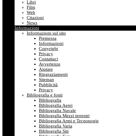
Libri
Film
Web
Citazioni
News
Informazioni
Informazioni sul sito
Premessa
Informazioni
Copyright
Privacy
Contattaci
Avvertenze
Aiutare
Ringraziamenti
Sitemap
Pubblicità
Privacy
Bibliografia e fonti
Bibliografia
Bibliografia Aerei
Bibliografia Navale
Bibliografia Mezzi terrestri
Bibliografia Armi e Tecnonogie
Bibliografia Varia
Bibliografia Siti