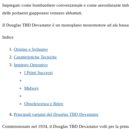
Impiegato come bombardiere convenzionale e come aerosilurante imbarcat
delle portaerei giapponesi vennero abbattuti.
Il Douglas TBD Devastator è un monoplano monomotore ad ala bassa, carr
Indice
Origine e Sviluppo
Caratteristiche Tecniche
Impiego Operativo
I Primi Successi
Midway
Obsolescenza e Ritiro
Principali varianti del Douglas TBD Devastator
Commissionato nel 1934, il Douglas TBD Devastator volò per la prima vo