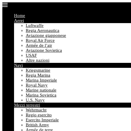
Home
Aerei
Luftwaffe
Regia Aeronautica
Aviazione giapponese
Royal Air Force
Armée de l’air
Aviazione Sovietica
USAF
Altre nazioni
Navi
Kriegsmarine
Regia Marina
Marina Imperiale
Royal Navy
Marine nationale
Marina Sovietica
U.S. Navy
Mezzi terrestri
Wehrmacht
Regio esercito
Esercito Imperiale
British Army
Armée de terre