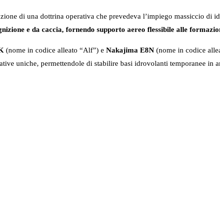
zione di una dottrina operativa che prevedeva l’impiego massiccio di idr
izione e da caccia, fornendo supporto aereo flessibile alle formazioni
7K
(nome in codice alleato “Alf”) e
Nakajima E8N
(nome in codice allea
tive uniche, permettendole di stabilire basi idrovolanti temporanee in 