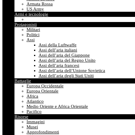
Armata Rossa
US Army
Armi e tecnologie
Protagonisti
Militari
Politici
Assi
Assi della Luftwaffe
Assi dell’aria italiani
Assi dell’aria del Giappone
Assi dell’aria del Regno Unito
Assi dell’aria francesi
Assi dell’aria dell’Unione Sovietica
Assi dell’aria degli Stati Uniti
Battaglie
Europa Occidentale
Europa Orientale
Africa
Atlantico
Medio Oriente e Africa Orientale
Pacifico
Risorse
Immagini
Musei
Approfondimenti