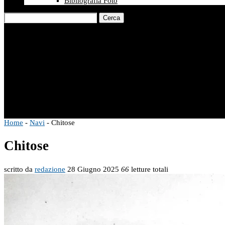
Bibliografia Foto
Cerca
Home
-
Navi
-
Chitose
Chitose
scritto da
redazione
28 Giugno 2025
66
letture totali