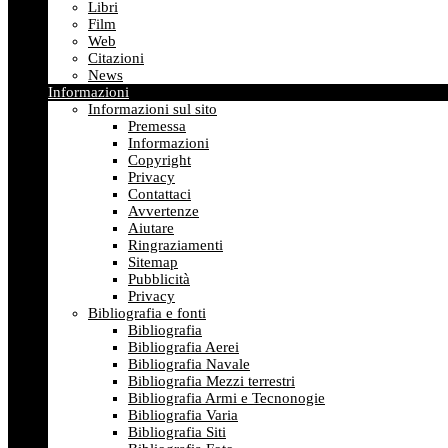
Libri
Film
Web
Citazioni
News
Informazioni
Informazioni sul sito
Premessa
Informazioni
Copyright
Privacy
Contattaci
Avvertenze
Aiutare
Ringraziamenti
Sitemap
Pubblicità
Privacy
Bibliografia e fonti
Bibliografia
Bibliografia Aerei
Bibliografia Navale
Bibliografia Mezzi terrestri
Bibliografia Armi e Tecnonogie
Bibliografia Varia
Bibliografia Siti