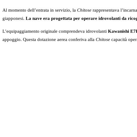
Al momento dell’entrata in servizio, la
Chitose
rappresentava l’incarna
giapponesi.
La nave era progettata per operare idrovolanti da ricogn
L’equipaggiamento originale comprendeva idrovolanti
Kawanishi E
appoggio. Questa dotazione aerea conferiva alla
Chitose
capacità opera