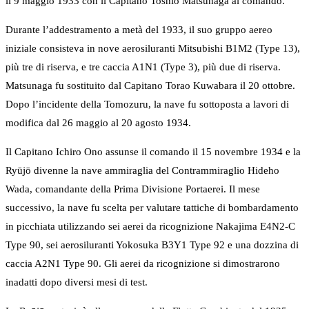
il 9 maggio 1933 con il Capitano Toshio Matsunaga al comando.
Durante l’addestramento a metà del 1933, il suo gruppo aereo
iniziale consisteva in nove aerosiluranti Mitsubishi B1M2 (Type 13),
più tre di riserva, e tre caccia A1N1 (Type 3), più due di riserva.
Matsunaga fu sostituito dal Capitano Torao Kuwabara il 20 ottobre.
Dopo l’incidente della Tomozuru, la nave fu sottoposta a lavori di
modifica dal 26 maggio al 20 agosto 1934.
Il Capitano Ichiro Ono assunse il comando il 15 novembre 1934 e la
Ryūjō divenne la nave ammiraglia del Contrammiraglio Hideho
Wada, comandante della Prima Divisione Portaerei. Il mese
successivo, la nave fu scelta per valutare tattiche di bombardamento
in picchiata utilizzando sei aerei da ricognizione Nakajima E4N2-C
Type 90, sei aerosiluranti Yokosuka B3Y1 Type 92 e una dozzina di
caccia A2N1 Type 90. Gli aerei da ricognizione si dimostrarono
inadatti dopo diversi mesi di test.