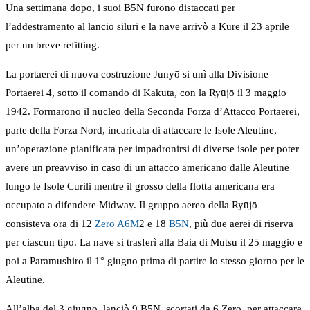
Una settimana dopo, i suoi B5N furono distaccati per
l’addestramento al lancio siluri e la nave arrivò a Kure il 23 aprile
per un breve refitting.
La portaerei di nuova costruzione Junyō si unì alla Divisione
Portaerei 4, sotto il comando di Kakuta, con la Ryūjō il 3 maggio
1942. Formarono il nucleo della Seconda Forza d’Attacco Portaerei,
parte della Forza Nord, incaricata di attaccare le Isole Aleutine,
un’operazione pianificata per impadronirsi di diverse isole per poter
avere un preavviso in caso di un attacco americano dalle Aleutine
lungo le Isole Curili mentre il grosso della flotta americana era
occupato a difendere Midway. Il gruppo aereo della Ryūjō
consisteva ora di 12
Zero A6M
2 e 18
B5N
, più due aerei di riserva
per ciascun tipo. La nave si trasferì alla Baia di Mutsu il 25 maggio e
poi a Paramushiro il 1° giugno prima di partire lo stesso giorno per le
Aleutine.
All’alba del 3 giugno, lanciò 9 B5N, scortati da 6 Zero, per attaccare