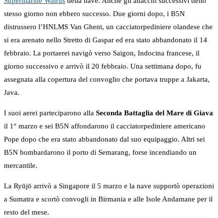
Supermarine Walrus
della nave. Anche gli attacchi successivi dello
stesso giorno non ebbero successo. Due giorni dopo, i B5N
distrussero l’HNLMS Van Ghent, un cacciatorpediniere olandese che
si era arenato nello Stretto di Gaspar ed era stato abbandonato il 14
febbraio. La portaerei navigò verso Saigon, Indocina francese, il
giorno successivo e arrivò il 20 febbraio. Una settimana dopo, fu
assegnata alla copertura del convoglio che portava truppe a Jakarta,
Java.
I suoi aerei parteciparono alla
Seconda Battaglia del Mare di Giava
il 1° marzo e sei B5N affondarono il cacciatorpediniere americano
Pope dopo che era stato abbandonato dal suo equipaggio. Altri sei
B5N bombardarono il porto di Semarang, forse incendiando un
mercantile.
La Ryūjō arrivò a Singapore il 5 marzo e la nave supportò operazioni
a Sumatra e scortò convogli in Birmania e alle Isole Andamane per il
resto del mese.