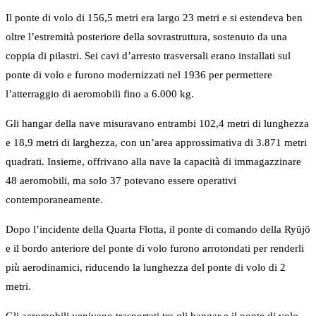
Il ponte di volo di 156,5 metri era largo 23 metri e si estendeva ben
oltre l’estremità posteriore della sovrastruttura, sostenuto da una
coppia di pilastri. Sei cavi d’arresto trasversali erano installati sul
ponte di volo e furono modernizzati nel 1936 per permettere
l’atterraggio di aeromobili fino a 6.000 kg.
Gli hangar della nave misuravano entrambi 102,4 metri di lunghezza
e 18,9 metri di larghezza, con un’area approssimativa di 3.871 metri
quadrati. Insieme, offrivano alla nave la capacità di immagazzinare
48 aeromobili, ma solo 37 potevano essere operativi
contemporaneamente.
Dopo l’incidente della Quarta Flotta, il ponte di comando della Ryūjō
e il bordo anteriore del ponte di volo furono arrotondati per renderli
più aerodinamici, riducendo la lunghezza del ponte di volo di 2
metri.
Gli aeromobili venivano trasportati tra gli hangar e il ponte di volo