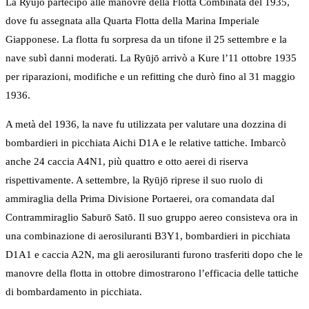
La Ryūjō partecipò alle manovre della Flotta Combinata del 1935,
dove fu assegnata alla Quarta Flotta della Marina Imperiale
Giapponese. La flotta fu sorpresa da un tifone il 25 settembre e la
nave subì danni moderati. La Ryūjō arrivò a Kure l’11 ottobre 1935
per riparazioni, modifiche e un refitting che durò fino al 31 maggio
1936.
A metà del 1936, la nave fu utilizzata per valutare una dozzina di
bombardieri in picchiata Aichi D1A e le relative tattiche. Imbarcò
anche 24 caccia A4N1, più quattro e otto aerei di riserva
rispettivamente. A settembre, la Ryūjō riprese il suo ruolo di
ammiraglia della Prima Divisione Portaerei, ora comandata dal
Contrammiraglio Saburō Satō. Il suo gruppo aereo consisteva ora in
una combinazione di aerosiluranti B3Y1, bombardieri in picchiata
D1A1 e caccia A2N, ma gli aerosiluranti furono trasferiti dopo che le
manovre della flotta in ottobre dimostrarono l’efficacia delle tattiche
di bombardamento in picchiata.