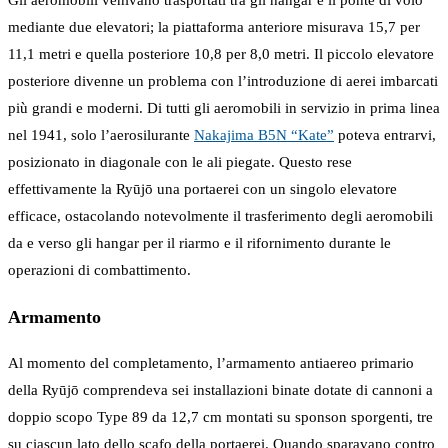
mediante due elevatori; la piattaforma anteriore misurava 15,7 per
11,1 metri e quella posteriore 10,8 per 8,0 metri. Il piccolo elevatore
posteriore divenne un problema con l’introduzione di aerei imbarcati
più grandi e moderni. Di tutti gli aeromobili in servizio in prima linea
nel 1941, solo l’aerosilurante
Nakajima B5N “Kate”
poteva entrarvi,
posizionato in diagonale con le ali piegate. Questo rese
effettivamente la Ryūjō una portaerei con un singolo elevatore
efficace, ostacolando notevolmente il trasferimento degli aeromobili
da e verso gli hangar per il riarmo e il rifornimento durante le
operazioni di combattimento.
Armamento
Al momento del completamento, l’armamento antiaereo primario
della Ryūjō comprendeva sei installazioni binate dotate di cannoni a
doppio scopo Type 89 da 12,7 cm montati su sponson sporgenti, tre
su ciascun lato dello scafo della portaerei. Quando sparavano contro