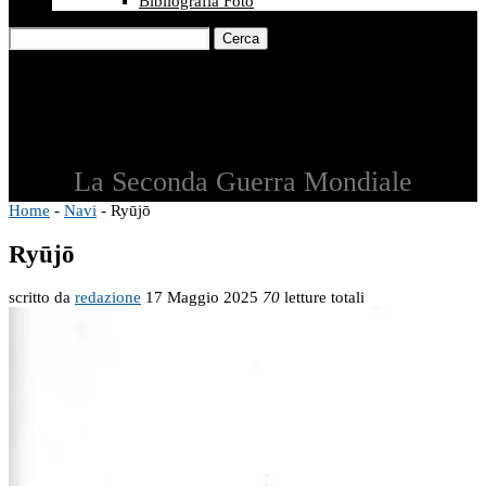
Bibliografia Foto
Cerca
La Seconda Guerra Mondiale
Home
-
Navi
-
Ryūjō
Ryūjō
scritto da
redazione
17 Maggio 2025
70
letture totali