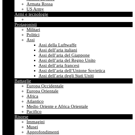
Armata Rossa
US Army
Armi e tecnologie
Protagonisti
Militari
Politici
Assi
Assi della Luftwaffe
Assi dell’aria italiani
Assi dell’aria del Giappone
Assi dell’aria del Regno Unito
Assi dell’aria francesi
Assi dell’aria dell’Unione Sovietica
Assi dell’aria degli Stati Uniti
Battaglie
Europa Occidentale
Europa Orientale
Africa
Atlantico
Medio Oriente e Africa Orientale
Pacifico
Risorse
Immagini
Musei
Approfondimenti