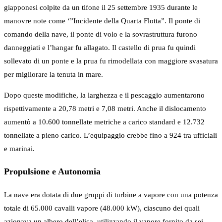
giapponesi colpite da un tifone il 25 settembre 1935 durante le
manovre note come ‘”Incidente della Quarta Flotta”. Il ponte di
comando della nave, il ponte di volo e la sovrastruttura furono
danneggiati e l’hangar fu allagato. Il castello di prua fu quindi
sollevato di un ponte e la prua fu rimodellata con maggiore svasatura
per migliorare la tenuta in mare.
Dopo queste modifiche, la larghezza e il pescaggio aumentarono
rispettivamente a 20,78 metri e 7,08 metri. Anche il dislocamento
aumentò a 10.600 tonnellate metriche a carico standard e 12.732
tonnellate a pieno carico. L’equipaggio crebbe fino a 924 tra ufficiali
e marinai.
Propulsione e Autonomia
La nave era dotata di due gruppi di turbine a vapore con una potenza
totale di 65.000 cavalli vapore (48.000 kW), ciascuno dei quali
azionava un albero dell’elica, utilizzando il vapore fornito da sei