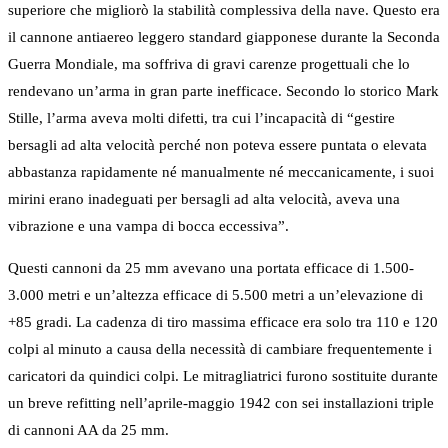
superiore che migliorò la stabilità complessiva della nave. Questo era
il cannone antiaereo leggero standard giapponese durante la Seconda
Guerra Mondiale, ma soffriva di gravi carenze progettuali che lo
rendevano un’arma in gran parte inefficace. Secondo lo storico Mark
Stille, l’arma aveva molti difetti, tra cui l’incapacità di “gestire
bersagli ad alta velocità perché non poteva essere puntata o elevata
abbastanza rapidamente né manualmente né meccanicamente, i suoi
mirini erano inadeguati per bersagli ad alta velocità, aveva una
vibrazione e una vampa di bocca eccessiva”.
Questi cannoni da 25 mm avevano una portata efficace di 1.500-
3.000 metri e un’altezza efficace di 5.500 metri a un’elevazione di
+85 gradi. La cadenza di tiro massima efficace era solo tra 110 e 120
colpi al minuto a causa della necessità di cambiare frequentemente i
caricatori da quindici colpi. Le mitragliatrici furono sostituite durante
un breve refitting nell’aprile-maggio 1942 con sei installazioni triple
di cannoni AA da 25 mm.