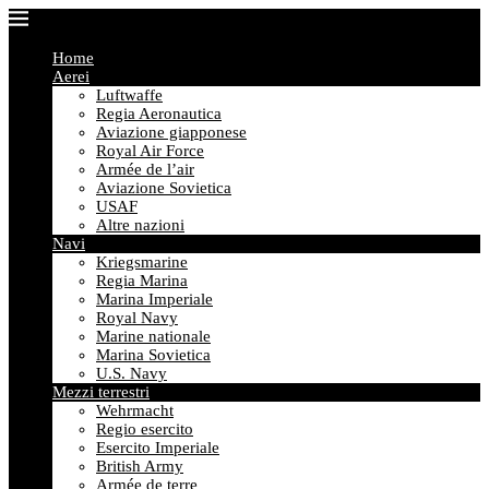
Home
Aerei
Luftwaffe
Regia Aeronautica
Aviazione giapponese
Royal Air Force
Armée de l’air
Aviazione Sovietica
USAF
Altre nazioni
Navi
Kriegsmarine
Regia Marina
Marina Imperiale
Royal Navy
Marine nationale
Marina Sovietica
U.S. Navy
Mezzi terrestri
Wehrmacht
Regio esercito
Esercito Imperiale
British Army
Armée de terre