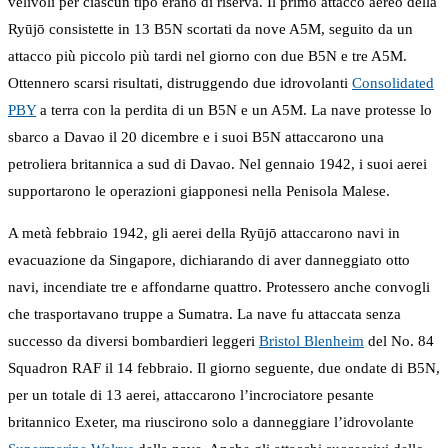
velivoli per ciascun tipo erano di riserva. Il primo attacco aereo della
Ryūjō consistette in 13 B5N scortati da nove A5M, seguito da un
attacco più piccolo più tardi nel giorno con due B5N e tre A5M.
Ottennero scarsi risultati, distruggendo due idrovolanti
Consolidated
PBY
a terra con la perdita di un B5N e un A5M. La nave protesse lo
sbarco a Davao il 20 dicembre e i suoi B5N attaccarono una
petroliera britannica a sud di Davao. Nel gennaio 1942, i suoi aerei
supportarono le operazioni giapponesi nella Penisola Malese.
A metà febbraio 1942, gli aerei della Ryūjō attaccarono navi in
evacuazione da Singapore, dichiarando di aver danneggiato otto
navi, incendiate tre e affondarne quattro. Protessero anche convogli
che trasportavano truppe a Sumatra. La nave fu attaccata senza
successo da diversi bombardieri leggeri
Bristol Blenheim
del No. 84
Squadron RAF il 14 febbraio. Il giorno seguente, due ondate di B5N,
per un totale di 13 aerei, attaccarono l’incrociatore pesante
britannico Exeter, ma riuscirono solo a danneggiare l’idrovolante