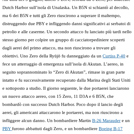
Dutch Harbor sull’isola di Unalaska. Un B5N si schiantò al decollo,
ma 6 dei B5N e tutti gli Zero riuscirono a superare il maltempo,
distruggendo due PBY e infliggendo danni significativi ai serbatoi di
petrolio e alle caserme. Un secondo attacco fu lanciato più tardi nello
stesso giorno per colpire un gruppo di cacciatorpediniere scoperti
dagli aerei del primo attacco, ma non riuscirono a trovare gli
obiettivi. Uno Zero della Ryūjō fu danneggiato da un
Curtiss P-40
e
fece un atterraggio di emergenza sull’isola di Akutan. L’aereo, in
seguito soprannominato lo “Zero di Akutan”, rimase in gran parte
intatto e fu successivamente recuperato dalla Marina degli Stati Uniti
e sottoposto a studio. Il giorno seguente, le due portaerei lanciarono
un nuovo attacco aereo, con 15 Zero, 11 D3A e 6 B5N, che
bombardò con successo Dutch Harbor. Poco dopo il lancio degli
aerei, gli americani attaccarono le portaerei, ma non riuscirono a
infliggere alcun danno. Un bombardiere Martin
B-26 Marauder
e un
PBY
furono abbattuti dagli Zero, e un bombardiere
Boeing B-17