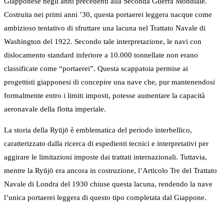
Giapponese negli anni precedenti alla Seconda Guerra Mondiale.
Costruita nei primi anni ’30, questa portaerei leggera nacque come
ambizioso tentativo di sfruttare una lacuna nel Trattato Navale di
Washington del 1922. Secondo tale interpretazione, le navi con
dislocamento standard inferiore a 10.000 tonnellate non erano
classificate come “portaerei”. Questa scappatoia permise ai
progettisti giapponesi di concepire una nave che, pur mantenendosi
formalmente entro i limiti imposti, potesse aumentare la capacità
aeronavale della flotta imperiale.
La storia della Ryūjō è emblematica del periodo interbellico,
caratterizzato dalla ricerca di espedienti tecnici e interpretativi per
aggirare le limitazioni imposte dai trattati internazionali. Tuttavia,
mentre la Ryūjō era ancora in costruzione, l’Articolo Tre del Trattato
Navale di Londra del 1930 chiuse questa lacuna, rendendo la nave
l’unica portaerei leggera di questo tipo completata dal Giappone.