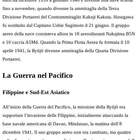
durò da dicembre 1939 a gennaio 1940 e divenne una nave scuola
fino a novembre, quando divenne la ammiraglia della Terza
Divisione Portaerei del Contrammiraglio Kakuji Kakuta. Hasegawa
fu sostituito dal Capitano Ushie Sugimoto il 21 giugno. Il gruppo
aereo della nave consisteva allora in 18 aerosiluranti Nakajima B5N
e 16 caccia A5M4. Quando la Prima Flotta Aerea fu formata il 10
aprile 1941, la Ryūjō divenne ammiraglia della Quarta Divisione
Portaerei.
La Guerra nel Pacifico
Filippine e Sud-Est Asiatico
All’inizio della Guerra del Pacifico, la missione della Ryūjō era
supportare l’invasione delle Filippine, inizialmente attaccando la
base navale americana di Davao, Mindanao, la mattina dell’8
dicembre 1941. Il suo gruppo aereo non era cambiato, ma quattro