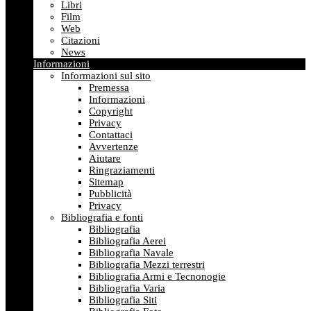
Libri
Film
Web
Citazioni
News
Informazioni
Informazioni sul sito
Premessa
Informazioni
Copyright
Privacy
Contattaci
Avvertenze
Aiutare
Ringraziamenti
Sitemap
Pubblicità
Privacy
Bibliografia e fonti
Bibliografia
Bibliografia Aerei
Bibliografia Navale
Bibliografia Mezzi terrestri
Bibliografia Armi e Tecnonogie
Bibliografia Varia
Bibliografia Siti