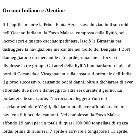
Oceano Indiano e Aleutine
Il 1° aprile, mentre la Prima Flotta Aerea stava iniziando il suo raid
nell’Oceano Indiano, la Forza Malese, composta dalla Ryūjō, sei
incrociatori e quattro cacciatorpediniere, lasciò la Birmania per
distruggere la navigazione mercantile nel Golfo del Bengala. I B5N
danneggiarono un mercantile il 5 aprile prima che la forza si
dividesse in tre gruppi. Gli aerei della Ryūjō bombardarono i piccoli
porti di Cocanada e Vizagapatam sulla costa sud-orientale dell’India
il giorno successivo, causando pochi danni, oltre a dichiarare di aver
affondato due navi e danneggiato altre sei durante il giorno. La
portaerei e le sue scorte, l’incrociatore leggero Yura e il
cacciatorpediniere Yūgiri, dichiararono di aver affondato altre tre
navi con il fuoco dei cannoni. Nel complesso, la Forza Malese
affondò 19 navi per un totale di quasi 100.000 tonnellate di stazza
lorda, prima di riunirsi il 7 aprile e arrivare a Singapore l’11 aprile.