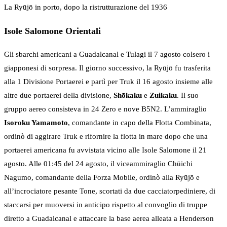
La Ryūjō in porto, dopo la ristrutturazione del 1936
Isole Salomone Orientali
Gli sbarchi americani a Guadalcanal e Tulagi il 7 agosto colsero i
giapponesi di sorpresa. Il giorno successivo, la Ryūjō fu trasferita
alla 1 Divisione Portaerei e partì per Truk il 16 agosto insieme alle
altre due portaerei della divisione,
Shōkaku
e
Zuikaku
. Il suo
gruppo aereo consisteva in 24 Zero e nove B5N2. L’ammiraglio
Isoroku Yamamoto
, comandante in capo della Flotta Combinata,
ordinò di aggirare Truk e rifornire la flotta in mare dopo che una
portaerei americana fu avvistata vicino alle Isole Salomone il 21
agosto. Alle 01:45 del 24 agosto, il viceammiraglio Chūichi
Nagumo, comandante della Forza Mobile, ordinò alla Ryūjō e
all’incrociatore pesante Tone, scortati da due cacciatorpediniere, di
staccarsi per muoversi in anticipo rispetto al convoglio di truppe
diretto a Guadalcanal e attaccare la base aerea alleata a Henderson