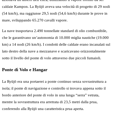
caldaie Kampon. La Ryūjō aveva una velocità di progetto di 29 nodi
(54 km/h), ma raggiunse 29,5 nodi (54,6 km/h) durante le prove in
mare, sviluppando 65.270 cavalli vapore.
La nave trasportava 2.490 tonnellate standard di olio combustibile,
che le garantivano un’autonomia di 10.000 miglia nautiche (19.000
km) a 14 nodi (26 km/h). I condotti delle caldaie erano incanalati sul
lato destro della nave a mezzanave e scaricavano orizzontalmente
sotto il livello del ponte di volo attraverso due piccoli fumaioli.
Ponte di Volo e Hangar
La Ryūjō era una portaerei a ponte continuo senza sovrastruttura a
isola; il ponte di navigazione e controllo si trovava appena sotto il
bordo anteriore del ponte di volo in una lunga “serra” vetrata,
mentre la sovrastruttura era arretrata di 23,5 metri dalla prua,
conferendo alla Ryūjō una caratteristica prua aperta.