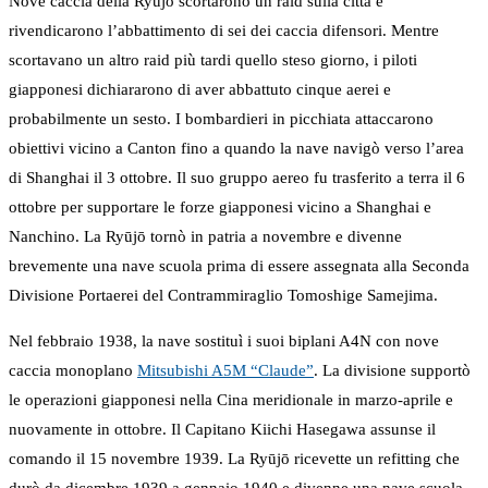
Nove caccia della Ryūjō scortarono un raid sulla città e
rivendicarono l’abbattimento di sei dei caccia difensori. Mentre
scortavano un altro raid più tardi quello steso giorno, i piloti
giapponesi dichiararono di aver abbattuto cinque aerei e
probabilmente un sesto. I bombardieri in picchiata attaccarono
obiettivi vicino a Canton fino a quando la nave navigò verso l’area
di Shanghai il 3 ottobre. Il suo gruppo aereo fu trasferito a terra il 6
ottobre per supportare le forze giapponesi vicino a Shanghai e
Nanchino. La Ryūjō tornò in patria a novembre e divenne
brevemente una nave scuola prima di essere assegnata alla Seconda
Divisione Portaerei del Contrammiraglio Tomoshige Samejima.
Nel febbraio 1938, la nave sostituì i suoi biplani A4N con nove
caccia monoplano
Mitsubishi A5M “Claude”
. La divisione supportò
le operazioni giapponesi nella Cina meridionale in marzo-aprile e
nuovamente in ottobre. Il Capitano Kiichi Hasegawa assunse il
comando il 15 novembre 1939. La Ryūjō ricevette un refitting che