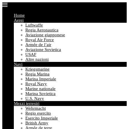
Home
Aerei
Luftwaffe
Regia Aeronautica
Aviazione giapponese
Royal Air Force
Armée de l’air
Aviazione Sovietica
USAF
Altre nazioni
Navi
Kriegsmarine
Regia Marina
Marina Imperiale
Royal Navy
Marine nationale
Marina Sovietica
U.S. Navy
Mezzi terrestri
Wehrmacht
Regio esercito
Esercito Imperiale
British Army
Armée de terre