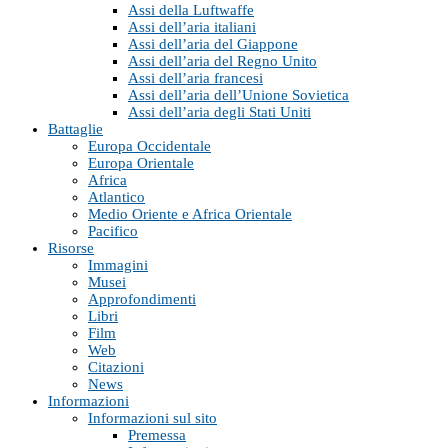
Assi della Luftwaffe
Assi dell’aria italiani
Assi dell’aria del Giappone
Assi dell’aria del Regno Unito
Assi dell’aria francesi
Assi dell’aria dell’Unione Sovietica
Assi dell’aria degli Stati Uniti
Battaglie
Europa Occidentale
Europa Orientale
Africa
Atlantico
Medio Oriente e Africa Orientale
Pacifico
Risorse
Immagini
Musei
Approfondimenti
Libri
Film
Web
Citazioni
News
Informazioni
Informazioni sul sito
Premessa