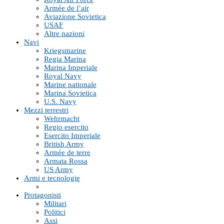
Armée de l’air
Aviazione Sovietica
USAF
Altre nazioni
Navi
Kriegsmarine
Regia Marina
Marina Imperiale
Royal Navy
Marine nationale
Marina Sovietica
U.S. Navy
Mezzi terrestri
Wehrmacht
Regio esercito
Esercito Imperiale
British Army
Armée de terre
Armata Rossa
US Army
Armi e tecnologie
Protagonisti
Militari
Politici
Assi