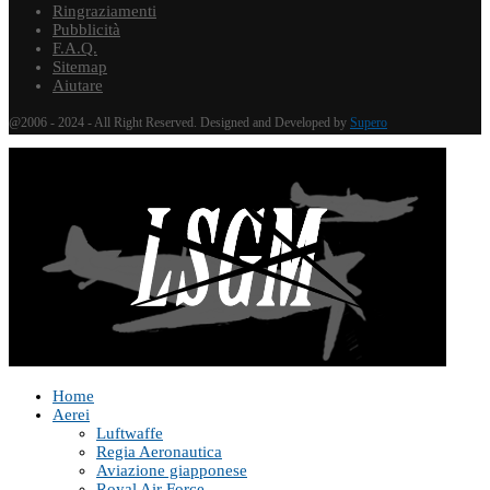
Ringraziamenti
Pubblicità
F.A.Q.
Sitemap
Aiutare
@2006 - 2024 - All Right Reserved. Designed and Developed by
Supero
Home
Aerei
Luftwaffe
Regia Aeronautica
Aviazione giapponese
Royal Air Force