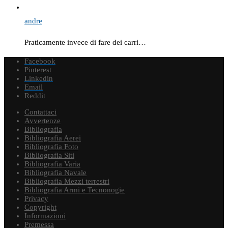
andre
Praticamente invece di fare dei carri…
Facebook
Pinterest
Linkedin
Email
Reddit
Contattaci
Avvertenze
Bibliografia
Bibliografia Aerei
Bibliografia Foto
Bibliografia Siti
Bibliografia Varia
Bibliografia Navale
Bibliografia Mezzi terrestri
Bibliografia Armi e Tecnonogie
Privacy
Copyright
Informazioni
Premessa