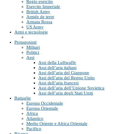
Regio esercito
Esercito Imperiale
British Army
Armée de terre
Armata Rossa
US Army
Armi e tecnologie
Protagonisti
Militari
Politici
Assi
Assi della Luftwaffe
Assi dell’aria italiani
Assi dell’aria del Giappone
Assi dell’aria del Regno Unito
Assi dell’aria francesi
Assi dell’aria dell’Unione Sovietica
Assi dell’aria degli Stati Uniti
Battaglie
Europa Occidentale
Europa Orientale
Africa
Atlantico
Medio Oriente e Africa Orientale
Pacifico
Risorse