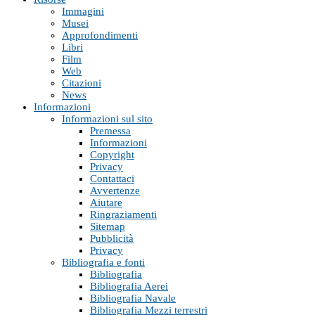
Immagini
Musei
Approfondimenti
Libri
Film
Web
Citazioni
News
Informazioni
Informazioni sul sito
Premessa
Informazioni
Copyright
Privacy
Contattaci
Avvertenze
Aiutare
Ringraziamenti
Sitemap
Pubblicità
Privacy
Bibliografia e fonti
Bibliografia
Bibliografia Aerei
Bibliografia Navale
Bibliografia Mezzi terrestri