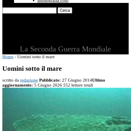
Bibliografia Foto
Cerca
La Seconda Guerra Mondiale
Home
-
Uomini sotto il mare
Uomini sotto il mare
scritto da
redazione
Pubblicato:
27 Giugno 2014
Ultimo
aggiornamento:
5 Giugno 2026
552
letture totali