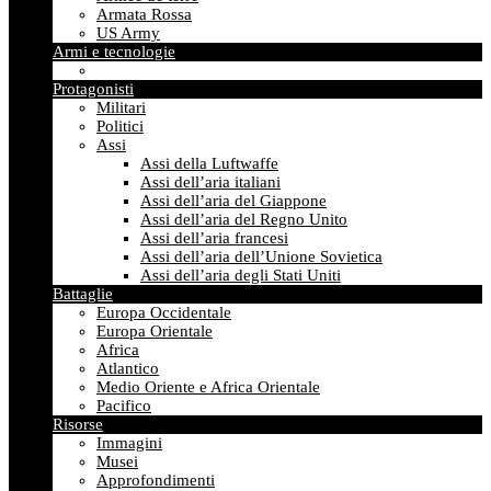
Armata Rossa
US Army
Armi e tecnologie
Protagonisti
Militari
Politici
Assi
Assi della Luftwaffe
Assi dell’aria italiani
Assi dell’aria del Giappone
Assi dell’aria del Regno Unito
Assi dell’aria francesi
Assi dell’aria dell’Unione Sovietica
Assi dell’aria degli Stati Uniti
Battaglie
Europa Occidentale
Europa Orientale
Africa
Atlantico
Medio Oriente e Africa Orientale
Pacifico
Risorse
Immagini
Musei
Approfondimenti