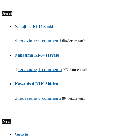
Aerei
Nakajima Ki-44 Shoki
redazione
0 commenti
di
604 letture totali
Nakajima Ki-84 Hayate
redazione
1 commento
di
772 letture totali
Kawanishi N1K Shiden
redazione
0 commenti
di
864 letture totali
Navi
Vesuvio