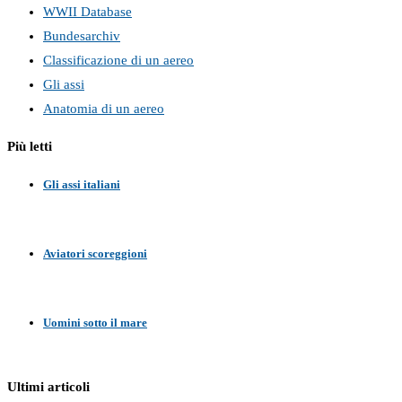
WWII Database
Bundesarchiv
Classificazione di un aereo
Gli assi
Anatomia di un aereo
Più letti
Gli assi italiani
Aviatori scoreggioni
Uomini sotto il mare
Ultimi articoli