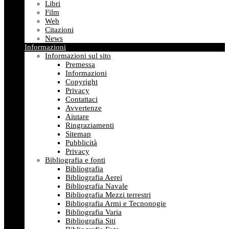
Libri
Film
Web
Citazioni
News
Informazioni
Informazioni sul sito
Premessa
Informazioni
Copyright
Privacy
Contattaci
Avvertenze
Aiutare
Ringraziamenti
Sitemap
Pubblicità
Privacy
Bibliografia e fonti
Bibliografia
Bibliografia Aerei
Bibliografia Navale
Bibliografia Mezzi terrestri
Bibliografia Armi e Tecnonogie
Bibliografia Varia
Bibliografia Siti