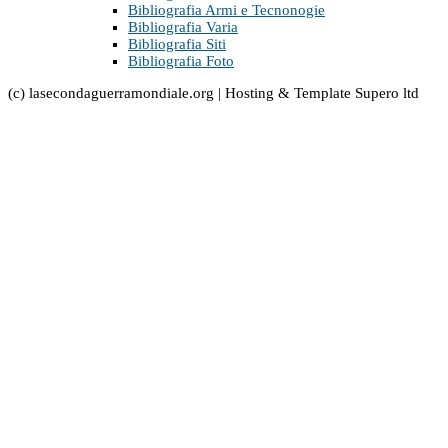
Bibliografia Armi e Tecnonogie
Bibliografia Varia
Bibliografia Siti
Bibliografia Foto
(c) lasecondaguerramondiale.org | Hosting & Template Supero ltd