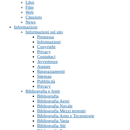
Libri
Film
Web
Citazioni
News
Informazioni
Informazioni sul sito
Premessa
Informazioni
Copyright
Privacy
Contattaci
Avvertenze
Aiutare
Ringraziamenti
Sitemap
Pubblicità
Privacy
Bibliografia e fonti
Bibliografia
Bibliografia Aerei
Bibliografia Navale
Bibliografia Mezzi terrestri
Bibliografia Armi e Tecnonogie
Bibliografia Varia
Bibliografia Siti