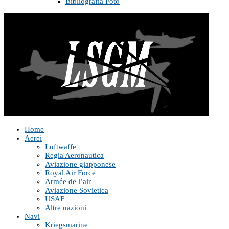
Bibliografia Foto
Home
Aerei
Luftwaffe
Regia Aeronautica
Aviazione giapponese
Royal Air Force
Armée de l’air
Aviazione Sovietica
USAF
Altre nazioni
Navi
Kriegsmarine