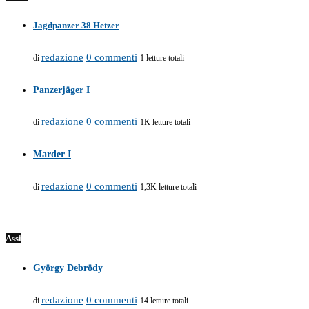
Jagdpanzer 38 Hetzer
redazione
0 commenti
di
1 letture totali
Panzerjäger I
redazione
0 commenti
di
1K letture totali
Marder I
redazione
0 commenti
di
1,3K letture totali
Assi
György Debrödy
redazione
0 commenti
di
14 letture totali