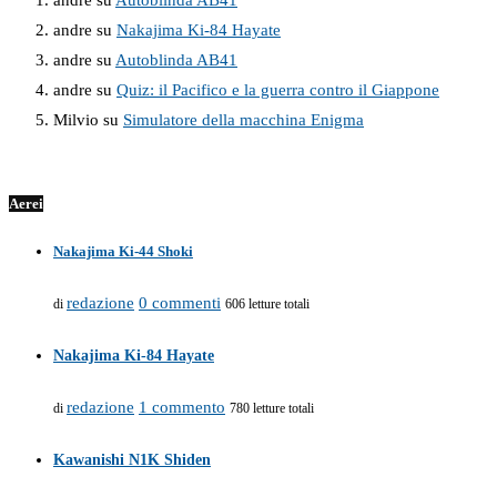
andre
su
Autoblinda AB41
andre
su
Nakajima Ki-84 Hayate
andre
su
Autoblinda AB41
andre
su
Quiz: il Pacifico e la guerra contro il Giappone
Milvio
su
Simulatore della macchina Enigma
Aerei
Nakajima Ki-44 Shoki
redazione
0 commenti
di
606 letture totali
Nakajima Ki-84 Hayate
redazione
1 commento
di
780 letture totali
Kawanishi N1K Shiden