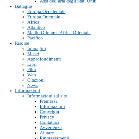
Assi dell’aria degli Stati Uniti
Battaglie
Europa Occidentale
Europa Orientale
Africa
Atlantico
Medio Oriente e Africa Orientale
Pacifico
Risorse
Immagini
Musei
Approfondimenti
Libri
Film
Web
Citazioni
News
Informazioni
Informazioni sul sito
Premessa
Informazioni
Copyright
Privacy
Contattaci
Avvertenze
Aiutare
Ringraziamenti