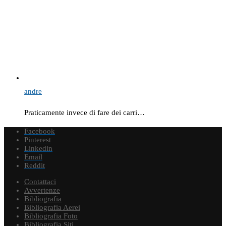
andre
Praticamente invece di fare dei carri…
Facebook
Pinterest
Linkedin
Email
Reddit
Contattaci
Avvertenze
Bibliografia
Bibliografia Aerei
Bibliografia Foto
Bibliografia Siti