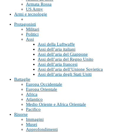
Armata Rossa
US Army
Armi e tecnologie
Protagonisti
Militari
Politici
Assi
Assi della Luftwaffe
Assi dell’aria italiani
Assi dell’aria del Giappone
Assi dell’aria del Regno Unito
Assi dell’aria francesi
Assi dell’aria dell’Unione Sovietica
Assi dell’aria degli Stati Uniti
Battaglie
Europa Occidentale
Europa Orientale
Africa
Atlantico
Medio Oriente e Africa Orientale
Pacifico
Risorse
Immagini
Musei
Approfondimenti