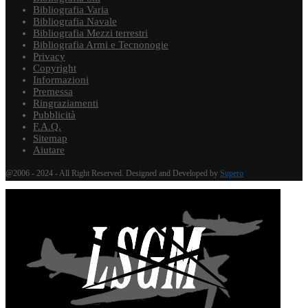
Bibliografia Varia
Bibliografia Navale
Bibliografia Mezzi terrestri
Bibliografia Armi e Tecnonogie
Privacy
Copyright
Informazioni
Premessa
Ringraziamenti
Pubblicità
F.A.Q.
Sitemap
Aiutare
@2006 - 2024 - All Right Reserved. Designed and Developed by
Supero