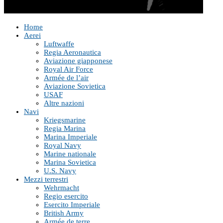
Home
Aerei
Luftwaffe
Regia Aeronautica
Aviazione giapponese
Royal Air Force
Armée de l’air
Aviazione Sovietica
USAF
Altre nazioni
Navi
Kriegsmarine
Regia Marina
Marina Imperiale
Royal Navy
Marine nationale
Marina Sovietica
U.S. Navy
Mezzi terrestri
Wehrmacht
Regio esercito
Esercito Imperiale
British Army
Armée de terre