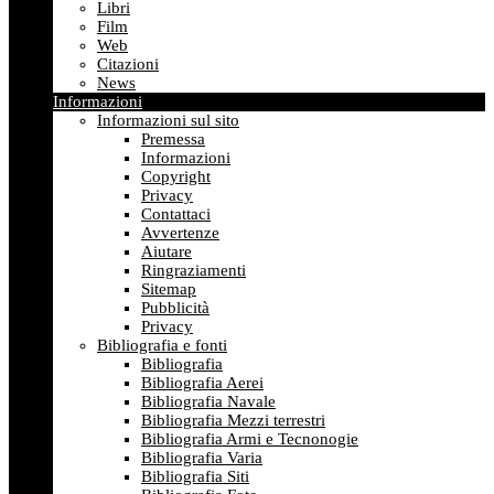
Libri
Film
Web
Citazioni
News
Informazioni
Informazioni sul sito
Premessa
Informazioni
Copyright
Privacy
Contattaci
Avvertenze
Aiutare
Ringraziamenti
Sitemap
Pubblicità
Privacy
Bibliografia e fonti
Bibliografia
Bibliografia Aerei
Bibliografia Navale
Bibliografia Mezzi terrestri
Bibliografia Armi e Tecnonogie
Bibliografia Varia
Bibliografia Siti