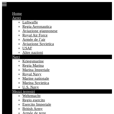
Home
Aerei
Luftwaffe
Regia Aeronautica
Aviazione giapponese
Royal Air Force
Armée de l’air
Aviazione Sovietica
USAF
Altre nazioni
Navi
Kriegsmarine
Regia Marina
Marina Imperiale
Royal Navy
Marine nationale
Marina Sovietica
U.S. Navy
Mezzi terrestri
Wehrmacht
Regio esercito
Esercito Imperiale
British Army
Armée de terre