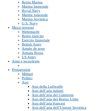
Regia Marina
Marina Imperiale
Royal Navy
Marine nationale
Marina Sovietica
U.S. Navy
Mezzi terrestri
Wehrmacht
Regio esercito
Esercito Imperiale
British Army
Armée de terre
Armata Rossa
US Army
Armi e tecnologie
Protagonisti
Militari
Politici
Assi
Assi della Luftwaffe
Assi dell’aria italiani
Assi dell’aria del Giappone
Assi dell’aria del Regno Unito
Assi dell’aria francesi
Assi dell’aria dell’Unione Sovietica