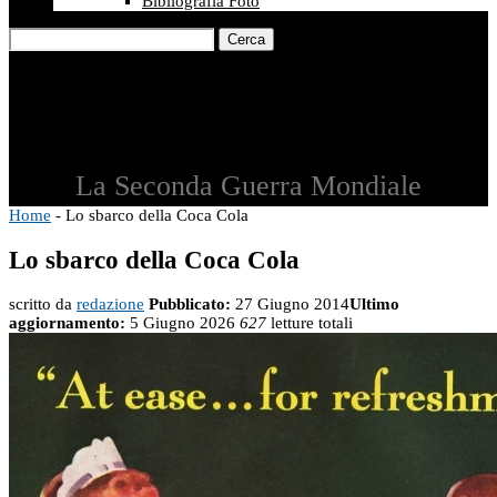
Bibliografia Foto
Cerca
La Seconda Guerra Mondiale
Home
-
Lo sbarco della Coca Cola
Lo sbarco della Coca Cola
scritto da
redazione
Pubblicato:
27 Giugno 2014
Ultimo
aggiornamento:
5 Giugno 2026
627
letture totali