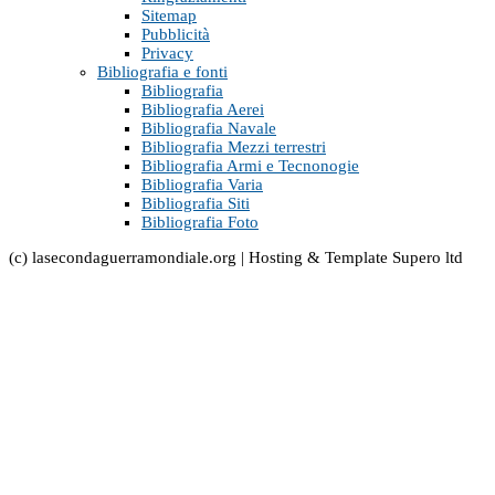
Sitemap
Pubblicità
Privacy
Bibliografia e fonti
Bibliografia
Bibliografia Aerei
Bibliografia Navale
Bibliografia Mezzi terrestri
Bibliografia Armi e Tecnonogie
Bibliografia Varia
Bibliografia Siti
Bibliografia Foto
(c) lasecondaguerramondiale.org | Hosting & Template Supero ltd