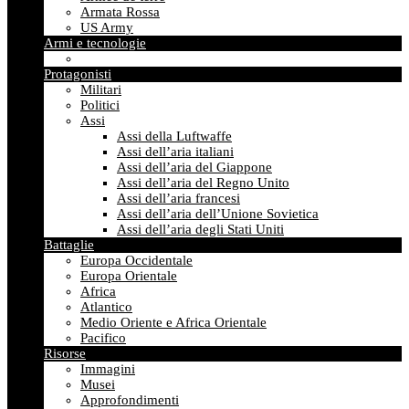
Armata Rossa
US Army
Armi e tecnologie
Protagonisti
Militari
Politici
Assi
Assi della Luftwaffe
Assi dell’aria italiani
Assi dell’aria del Giappone
Assi dell’aria del Regno Unito
Assi dell’aria francesi
Assi dell’aria dell’Unione Sovietica
Assi dell’aria degli Stati Uniti
Battaglie
Europa Occidentale
Europa Orientale
Africa
Atlantico
Medio Oriente e Africa Orientale
Pacifico
Risorse
Immagini
Musei
Approfondimenti