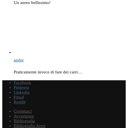
Un aereo bellissimo!
andre
Praticamente invece di fare dei carri…
Facebook
Pinterest
Linkedin
Email
Reddit
Contattaci
Avvertenze
Bibliografia
Bibliografia Aerei