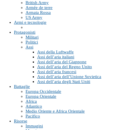
British Army
Armée de terre
Armata Rossa
US Army
Armi e tecnologie
Protagonisti
Militari
Politici
Assi
Assi della Luftwaffe
Assi dell’aria italiani
Assi dell’aria del Giappone
Assi dell’aria del Regno Unito
Assi dell’aria francesi
Assi dell’aria dell’Unione Sovietica
Assi dell’aria degli Stati Uniti
Battaglie
Europa Occidentale
Europa Orientale
Africa
Atlantico
Medio Oriente e Africa Orientale
Pacifico
Risorse
Immagini