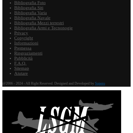
Bibliografia Foto
Bibliografia Siti
Bibliografia Varia
Bibliografia Navale
Bibliografia Mezzi terrestri
Bibliografia Armi e Tecnonogie
Privacy
Copyright
Informazioni
Premessa
Ringraziamenti
Pubblicità
F.A.Q.
Sitemap
Aiutare
@2006 - 2024 - All Right Reserved. Designed and Developed by
Supero