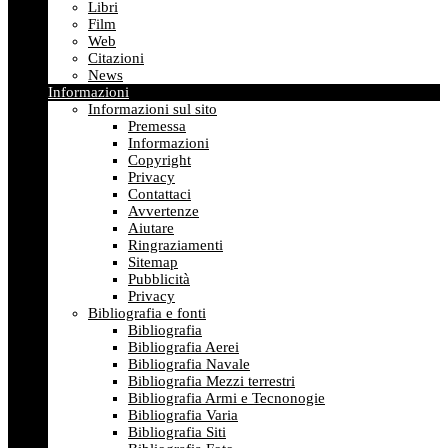
Libri
Film
Web
Citazioni
News
Informazioni
Informazioni sul sito
Premessa
Informazioni
Copyright
Privacy
Contattaci
Avvertenze
Aiutare
Ringraziamenti
Sitemap
Pubblicità
Privacy
Bibliografia e fonti
Bibliografia
Bibliografia Aerei
Bibliografia Navale
Bibliografia Mezzi terrestri
Bibliografia Armi e Tecnonogie
Bibliografia Varia
Bibliografia Siti