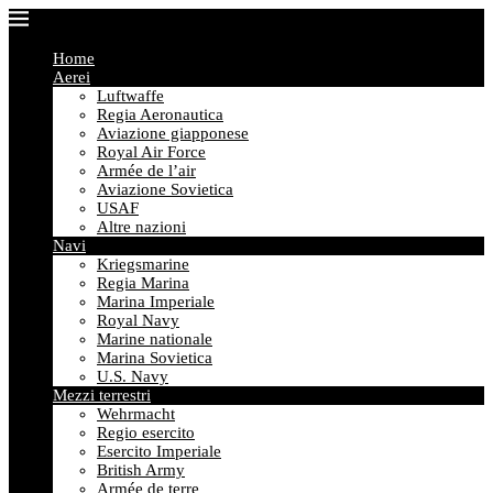
Home
Aerei
Luftwaffe
Regia Aeronautica
Aviazione giapponese
Royal Air Force
Armée de l’air
Aviazione Sovietica
USAF
Altre nazioni
Navi
Kriegsmarine
Regia Marina
Marina Imperiale
Royal Navy
Marine nationale
Marina Sovietica
U.S. Navy
Mezzi terrestri
Wehrmacht
Regio esercito
Esercito Imperiale
British Army
Armée de terre