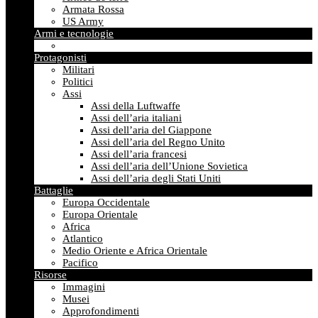
Armata Rossa
US Army
Armi e tecnologie
Protagonisti
Militari
Politici
Assi
Assi della Luftwaffe
Assi dell’aria italiani
Assi dell’aria del Giappone
Assi dell’aria del Regno Unito
Assi dell’aria francesi
Assi dell’aria dell’Unione Sovietica
Assi dell’aria degli Stati Uniti
Battaglie
Europa Occidentale
Europa Orientale
Africa
Atlantico
Medio Oriente e Africa Orientale
Pacifico
Risorse
Immagini
Musei
Approfondimenti