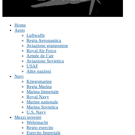
Home
Aerei
Luftwaffe
Regia Aeronautica
Aviazione giapponese
Royal Air Force
Armée de l’air
Aviazione Sovietica
USAF
Altre nazioni
Navi
Kriegsmarine
Regia Marina
Marina Imperiale
Royal Navy
Marine nationale
Marina Sovietica
U.S. Navy
Mezzi terrestri
Wehrmacht
Regio esercito
Esercito Imperiale