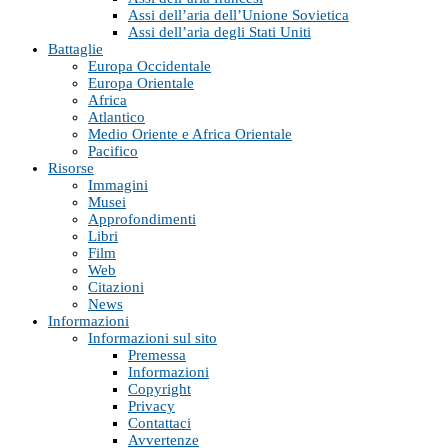
Assi dell’aria dell’Unione Sovietica
Assi dell’aria degli Stati Uniti
Battaglie
Europa Occidentale
Europa Orientale
Africa
Atlantico
Medio Oriente e Africa Orientale
Pacifico
Risorse
Immagini
Musei
Approfondimenti
Libri
Film
Web
Citazioni
News
Informazioni
Informazioni sul sito
Premessa
Informazioni
Copyright
Privacy
Contattaci
Avvertenze