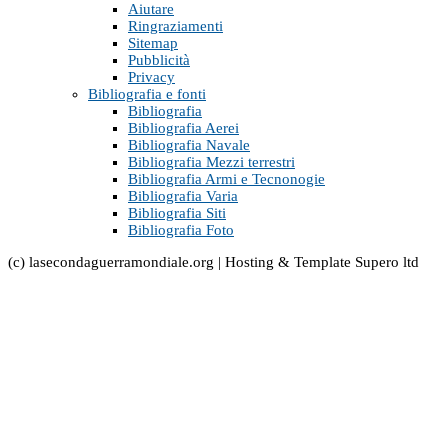
Aiutare
Ringraziamenti
Sitemap
Pubblicità
Privacy
Bibliografia e fonti
Bibliografia
Bibliografia Aerei
Bibliografia Navale
Bibliografia Mezzi terrestri
Bibliografia Armi e Tecnonogie
Bibliografia Varia
Bibliografia Siti
Bibliografia Foto
(c) lasecondaguerramondiale.org | Hosting & Template Supero ltd