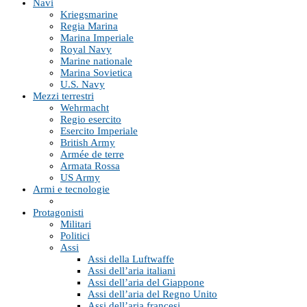
Navi
Kriegsmarine
Regia Marina
Marina Imperiale
Royal Navy
Marine nationale
Marina Sovietica
U.S. Navy
Mezzi terrestri
Wehrmacht
Regio esercito
Esercito Imperiale
British Army
Armée de terre
Armata Rossa
US Army
Armi e tecnologie
Protagonisti
Militari
Politici
Assi
Assi della Luftwaffe
Assi dell’aria italiani
Assi dell’aria del Giappone
Assi dell’aria del Regno Unito
Assi dell’aria francesi