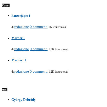
Carri
Panzerjäger I
redazione
0 commenti
di
1K letture totali
Marder I
redazione
0 commenti
di
1,3K letture totali
Marder II
redazione
0 commenti
di
1,2K letture totali
Assi
György Debrödy