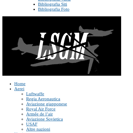
Bibliografia Siti
Bibliografia Foto
Home
Aerei
Luftwaffe
Regia Aeronautica
Aviazione giapponese
Royal Air Force
Armée de l’air
Aviazione Sovietica
USAF
Altre nazioni