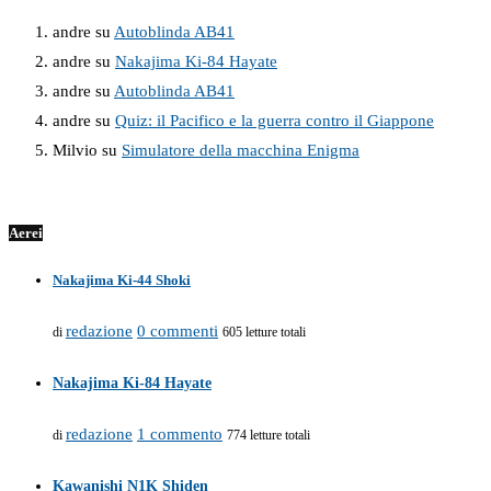
andre
su
Autoblinda AB41
andre
su
Nakajima Ki-84 Hayate
andre
su
Autoblinda AB41
andre
su
Quiz: il Pacifico e la guerra contro il Giappone
Milvio
su
Simulatore della macchina Enigma
Aerei
Nakajima Ki-44 Shoki
redazione
0 commenti
di
605 letture totali
Nakajima Ki-84 Hayate
redazione
1 commento
di
774 letture totali
Kawanishi N1K Shiden