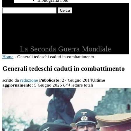
Bibliografia Foto
Cerca
La Seconda Guerra Mondiale
Home
-
Generali tedeschi caduti in combattimento
Generali tedeschi caduti in combattimento
scritto da
redazione
Pubblicato:
27 Giugno 2014
Ultimo
aggiornamento:
5 Giugno 2026
644
letture totali