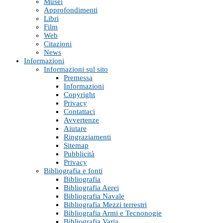
Musei
Approfondimenti
Libri
Film
Web
Citazioni
News
Informazioni
Informazioni sul sito
Premessa
Informazioni
Copyright
Privacy
Contattaci
Avvertenze
Aiutare
Ringraziamenti
Sitemap
Pubblicità
Privacy
Bibliografia e fonti
Bibliografia
Bibliografia Aerei
Bibliografia Navale
Bibliografia Mezzi terrestri
Bibliografia Armi e Tecnonogie
Bibliografia Varia