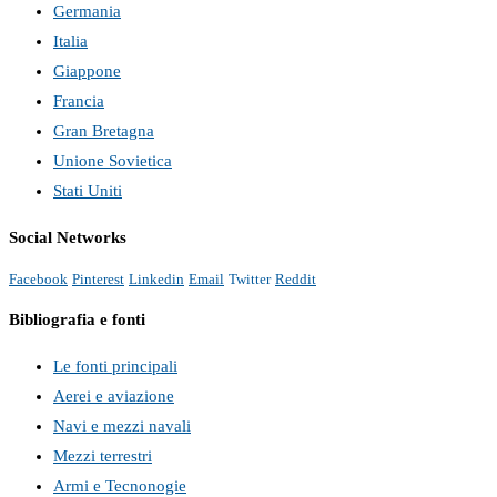
Germania
Italia
Giappone
Francia
Gran Bretagna
Unione Sovietica
Stati Uniti
Social Networks
Facebook
Pinterest
Linkedin
Email
Twitter
Reddit
Bibliografia e fonti
Le fonti principali
Aerei e aviazione
Navi e mezzi navali
Mezzi terrestri
Armi e Tecnonogie