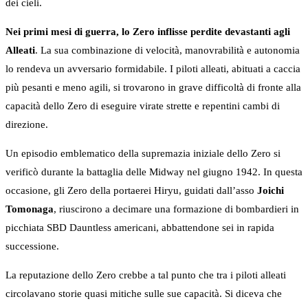
dei cieli.
Nei primi mesi di guerra, lo Zero inflisse perdite devastanti agli
Alleati
. La sua combinazione di velocità, manovrabilità e autonomia
lo rendeva un avversario formidabile. I piloti alleati, abituati a caccia
più pesanti e meno agili, si trovarono in grave difficoltà di fronte alla
capacità dello Zero di eseguire virate strette e repentini cambi di
direzione.
Un episodio emblematico della supremazia iniziale dello Zero si
verificò durante la battaglia delle Midway nel giugno 1942. In questa
occasione, gli Zero della portaerei Hiryu, guidati dall’asso
Joichi
Tomonaga
, riuscirono a decimare una formazione di bombardieri in
picchiata SBD Dauntless americani, abbattendone sei in rapida
successione.
La reputazione dello Zero crebbe a tal punto che tra i piloti alleati
circolavano storie quasi mitiche sulle sue capacità. Si diceva che