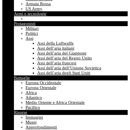
Armata Rossa
US Army
Armi e tecnologie
Protagonisti
Militari
Politici
Assi
Assi della Luftwaffe
Assi dell’aria italiani
Assi dell’aria del Giappone
Assi dell’aria del Regno Unito
Assi dell’aria francesi
Assi dell’aria dell’Unione Sovietica
Assi dell’aria degli Stati Uniti
Battaglie
Europa Occidentale
Europa Orientale
Africa
Atlantico
Medio Oriente e Africa Orientale
Pacifico
Risorse
Immagini
Musei
Approfondimenti