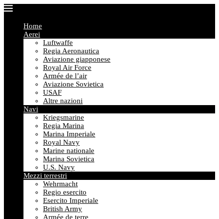
Home
Aerei
Luftwaffe
Regia Aeronautica
Aviazione giapponese
Royal Air Force
Armée de l’air
Aviazione Sovietica
USAF
Altre nazioni
Navi
Kriegsmarine
Regia Marina
Marina Imperiale
Royal Navy
Marine nationale
Marina Sovietica
U.S. Navy
Mezzi terrestri
Wehrmacht
Regio esercito
Esercito Imperiale
British Army
Armée de terre