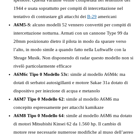
spessore. Questa variante venne completata nel settembre del
1944 e usata soprattutto per compiti di intercettazione nel
tentativo di contrastare gli attacchi dei
B-29
americani
A6M5-S
: alcuno modelli 52 vennero convertiti per compiti di
intercettazione notturna. Armati con un cannone Type 99 da
20mm posizionato dietro il pilota in modo da sparare verso
l’alto, in modo simile a quando fatto nella Luftwaffe con la
Shrage Musik. Non disponendo di radar questo modello non si
rivelò particolarmente efficace
A6M6c Tipo 0 Modello 53c
: simile al modello A6M4c ma
dotati di serbatoi autosigillanti e motore Sakae 31a dotato di
dispositivo per iniezione di acqua e metanolo
A6M7 Tipo 0 Modello 62
: simile al modello A6M6 ma
concepito espressamente per attacchi kamikaze
A6M8 Tipo 0 Modello 64
: simile al modello A6M6 ma dotato
di motori Mitsubishi Kinsei 62 da 1.560 hp. Il cambio di
motore rese necessarie numerose modifiche al muso dell’aereo