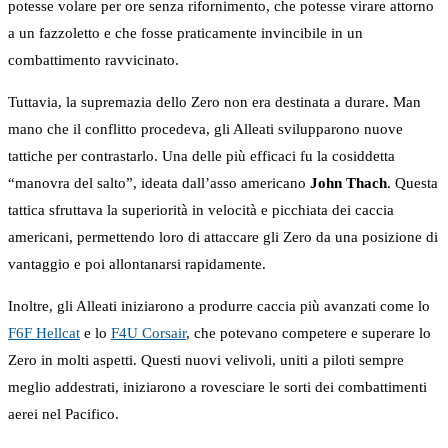
potesse volare per ore senza rifornimento, che potesse virare attorno
a un fazzoletto e che fosse praticamente invincibile in un
combattimento ravvicinato.
Tuttavia, la supremazia dello Zero non era destinata a durare. Man
mano che il conflitto procedeva, gli Alleati svilupparono nuove
tattiche per contrastarlo. Una delle più efficaci fu la cosiddetta
“manovra del salto”, ideata dall’asso americano
John Thach
. Questa
tattica sfruttava la superiorità in velocità e picchiata dei caccia
americani, permettendo loro di attaccare gli Zero da una posizione di
vantaggio e poi allontanarsi rapidamente.
Inoltre, gli Alleati iniziarono a produrre caccia più avanzati come lo
F6F Hellcat
e lo
F4U Corsair
, che potevano competere e superare lo
Zero in molti aspetti. Questi nuovi velivoli, uniti a piloti sempre
meglio addestrati, iniziarono a rovesciare le sorti dei combattimenti
aerei nel Pacifico.