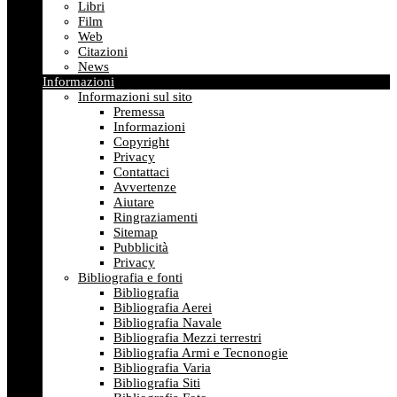
Libri
Film
Web
Citazioni
News
Informazioni
Informazioni sul sito
Premessa
Informazioni
Copyright
Privacy
Contattaci
Avvertenze
Aiutare
Ringraziamenti
Sitemap
Pubblicità
Privacy
Bibliografia e fonti
Bibliografia
Bibliografia Aerei
Bibliografia Navale
Bibliografia Mezzi terrestri
Bibliografia Armi e Tecnonogie
Bibliografia Varia
Bibliografia Siti