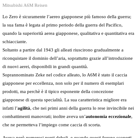
Mitsubishi A6M Reisen
Lo Zero è sicuramente l’aereo giapponese più famoso della guerra;
la sua fama è legata al primo periodo della guerra del Pacifico,
quando la superiorità aerea giapponese, qualitativa e quantitativa era
schiacciante.
Soltanto a partire dal 1943 gli alleati riuscirono gradualmente a
riconquistare il dominio dell’aria, soprattutto grazie all’introduzione
di nuovi aerei, disponibili in grandi quantità.
Soprannominato Zeke nel codice alleato, lo A6M è stato il caccia
giapponese per eccellenza, non solo per il numero di esemplari
prodotti, ma perchè è il tipico esponente della concezione
giapponese di questa specialità. La sua caratteristica migliore era
infatti l’
agilità
, che nei primi anni della guerra lo rese invincibile nei
combattimenti manovrati; inoltre aveva un’
autonomia eccezionale
,
che ne permetteva l’impiego come caccia di scorta.
Aveva però numerosi punti deboli, e quando questi furono scoperti