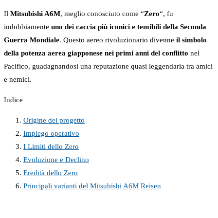
Il
Mitsubishi A6M
, meglio conosciuto come “
Zero
“, fu
indubbiamente
uno dei caccia più iconici e temibili della Seconda
Guerra Mondiale
. Questo aereo rivoluzionario divenne
il simbolo
della potenza aerea giapponese nei primi anni del conflitto
nel
Pacifico, guadagnandosi una reputazione quasi leggendaria tra amici
e nemici.
Indice
Origine del progetto
Impiego operativo
I Limiti dello Zero
Evoluzione e Declino
Eredità dello Zero
Principali varianti del Mitsubishi A6M Reisen