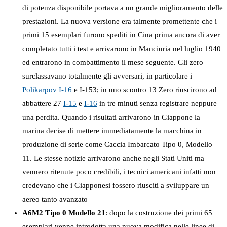
di potenza disponibile portava a un grande miglioramento delle
prestazioni. La nuova versione era talmente promettente che i
primi 15 esemplari furono spediti in Cina prima ancora di aver
completato tutti i test e arrivarono in Manciuria nel luglio 1940
ed entrarono in combattimento il mese seguente. Gli zero
surclassavano totalmente gli avversari, in particolare i
Polikarpov I-16
e I-153; in uno scontro 13 Zero riuscirono ad
abbattere 27
I-15
e
I-16
in tre minuti senza registrare neppure
una perdita. Quando i risultati arrivarono in Giappone la
marina decise di mettere immediatamente la macchina in
produzione di serie come Caccia Imbarcato Tipo 0, Modello
11. Le stesse notizie arrivarono anche negli Stati Uniti ma
vennero ritenute poco credibili, i tecnici americani infatti non
credevano che i Giapponesi fossero riusciti a sviluppare un
aereo tanto avanzato
A6M2 Tipo 0 Modello 21
: dopo la costruzione dei primi 65
esemplari venne introdotta una nuova modifica nelle linee di