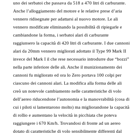
uno dei serbatoi che passava da 518 a 470 litri di carburante.
Anche l’alloggiamento del motore e le relative prese d’aria
vennero ridisegnate per adattarsi al nuovo motore. Le ali
vennero modificate eliminando la possibilità di ripiegarle e
cambiandone la forma, i serbatoi alari di carburante
raggiunsero la capacità di 420 litri di carburante. I due cannoni
alari da 20mm vennero migliorati adottato il Type 99 Mark II
invece del Mark I il che rese necessario introdurre due “bozzi”
nella parte inferiore delle ali. Anche il munizionamento dei
cannoni fu migliorato ed ora lo Zero portava 100 colpi per
ciascuno dei cannoni alari. La modifica alla forma delle ali
creò un notevole cambiamento nelle caratteristiche di volo
dell’aereo riducendone l’autonomia e la manovrabilità (cosa di
cui i piloti si lamentarono molto) ma migliorandone la capacità
di rollio e aumentano la velocità in picchiata che poteva
raggiungere i 670 Km/h. Trovandosi di fronte ad un aereo
dotato di caratteristiche di volo sensibilmente differenti dal