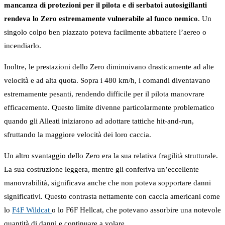
mancanza di protezioni per il pilota e di serbatoi autosigillanti
rendeva lo Zero estremamente vulnerabile al fuoco nemico
. Un
singolo colpo ben piazzato poteva facilmente abbattere l’aereo o
incendiarlo.
Inoltre, le prestazioni dello Zero diminuivano drasticamente ad alte
velocità e ad alta quota. Sopra i 480 km/h, i comandi diventavano
estremamente pesanti, rendendo difficile per il pilota manovrare
efficacemente. Questo limite divenne particolarmente problematico
quando gli Alleati iniziarono ad adottare tattiche hit-and-run,
sfruttando la maggiore velocità dei loro caccia.
Un altro svantaggio dello Zero era la sua relativa fragilità strutturale.
La sua costruzione leggera, mentre gli conferiva un’eccellente
manovrabilità, significava anche che non poteva sopportare danni
significativi. Questo contrasta nettamente con caccia americani come
lo
F4F Wildcat
o lo F6F Hellcat, che potevano assorbire una notevole
quantità di danni e continuare a volare.