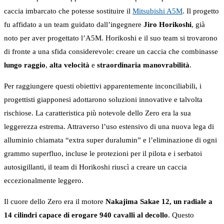
caccia imbarcato che potesse sostituire il
Mitsubishi A5M
. Il progetto
fu affidato a un team guidato dall’ingegnere
Jiro Horikoshi
, già
noto per aver progettato l’A5M. Horikoshi e il suo team si trovarono
di fronte a una sfida considerevole: creare un caccia che combinasse
lungo raggio
,
alta velocità
e
straordinaria manovrabilità
.
Per raggiungere questi obiettivi apparentemente inconciliabili, i
progettisti giapponesi adottarono soluzioni innovative e talvolta
rischiose. La caratteristica più notevole dello Zero era la sua
leggerezza estrema. Attraverso l’uso estensivo di una nuova lega di
alluminio chiamata “extra super duralumin” e l’eliminazione di ogni
grammo superfluo, incluse le protezioni per il pilota e i serbatoi
autosigillanti, il team di Horikoshi riuscì a creare un caccia
eccezionalmente leggero.
Il cuore dello Zero era il motore
Nakajima Sakae 12, un radiale a
14 cilindri capace di erogare 940 cavalli al decollo
. Questo