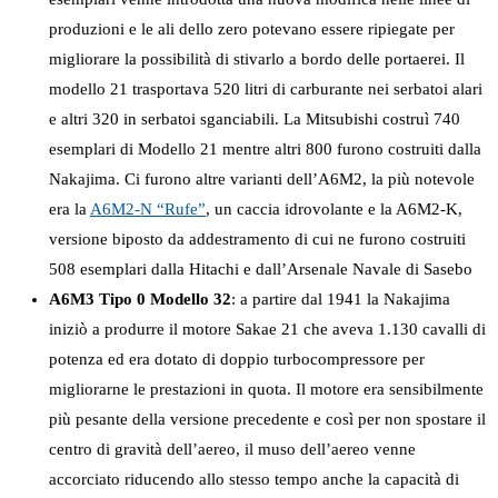
produzioni e le ali dello zero potevano essere ripiegate per
migliorare la possibilità di stivarlo a bordo delle portaerei. Il
modello 21 trasportava 520 litri di carburante nei serbatoi alari
e altri 320 in serbatoi sganciabili. La Mitsubishi costruì 740
esemplari di Modello 21 mentre altri 800 furono costruiti dalla
Nakajima. Ci furono altre varianti dell’A6M2, la più notevole
era la
A6M2-N “Rufe”
, un caccia idrovolante e la A6M2-K,
versione biposto da addestramento di cui ne furono costruiti
508 esemplari dalla Hitachi e dall’Arsenale Navale di Sasebo
A6M3 Tipo 0 Modello 32
: a partire dal 1941 la Nakajima
iniziò a produrre il motore Sakae 21 che aveva 1.130 cavalli di
potenza ed era dotato di doppio turbocompressore per
migliorarne le prestazioni in quota. Il motore era sensibilmente
più pesante della versione precedente e così per non spostare il
centro di gravità dell’aereo, il muso dell’aereo venne
accorciato riducendo allo stesso tempo anche la capacità di