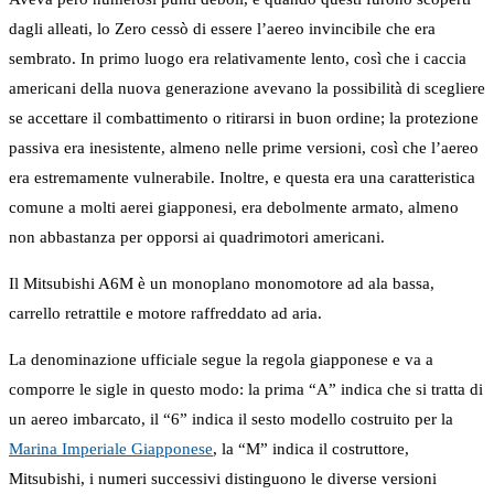
dagli alleati, lo Zero cessò di essere l’aereo invincibile che era
sembrato. In primo luogo era relativamente lento, così che i caccia
americani della nuova generazione avevano la possibilità di scegliere
se accettare il combattimento o ritirarsi in buon ordine; la protezione
passiva era inesistente, almeno nelle prime versioni, così che l’aereo
era estremamente vulnerabile. Inoltre, e questa era una caratteristica
comune a molti aerei giapponesi, era debolmente armato, almeno
non abbastanza per opporsi ai quadrimotori americani.
Il Mitsubishi A6M è un monoplano monomotore ad ala bassa,
carrello retrattile e motore raffreddato ad aria.
La denominazione ufficiale segue la regola giapponese e va a
comporre le sigle in questo modo: la prima “A” indica che si tratta di
un aereo imbarcato, il “6” indica il sesto modello costruito per la
Marina Imperiale Giapponese
, la “M” indica il costruttore,
Mitsubishi, i numeri successivi distinguono le diverse versioni