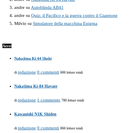
andre
su
Autoblinda AB41
andre
su
Quiz: il Pacifico e la guerra contro il Giappone
Milvio
su
Simulatore della macchina Enigma
Aerei
Nakajima Ki-44 Shoki
redazione
0 commenti
di
606 letture totali
Nakajima Ki-84 Hayate
redazione
1 commento
di
780 letture totali
Kawanishi N1K Shiden
redazione
0 commenti
di
866 letture totali