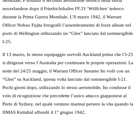
Mondiale, e soltanto il secondo aeromobile nemico nella storia
neozelandese dopo il Friedrichshafen FF.33 ‘Wölfchen’ tedesco
durante la Prima Guerra Mondiale. L’8 marzo 1942, il Warrant
Officer Nobuo Fujita fotografò l’assembramento di forze alleate nel
porto di Wellington utilizzando un “Glen” lanciato dal sommergibile
I-25.
Il 13 marzo, lo stesso equipaggio sorvolò Auckland prima che l’I-25
si dirigesse verso l’Australia per continuare le proprie operazioni. La
notte del 24/25 maggio, il Warrant Officer Susumo Ito volò con un
“Glen” su Auckland, questa volta lanciato dal sommergibile I-21.
Pochi giorni dopo, utilizzando lo stesso aeromobile, Ito condusse il
volo di ricognizione che precedette l’unico attacco giapponese al
Porto di Sydney, nel quale ventuno marinai persero la vita quando la
HMAS Kuttabul affondò il 1° giugno 1942.