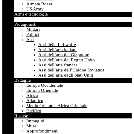
Armata Rossa
US Army
Armi e tecnologie
Protagonisti
Militari
Politici
Assi
Assi della Luftwaffe
Assi dell’aria italiani
Assi dell’aria del Giappone
Assi dell’aria del Regno Unito
Assi dell’aria francesi
Assi dell’aria dell’Unione Sovietica
Assi dell’aria degli Stati Uniti
Battaglie
Europa Occidentale
Europa Orientale
Africa
Atlantico
Medio Oriente e Africa Orientale
Pacifico
Risorse
Immagini
Musei
Approfondimenti