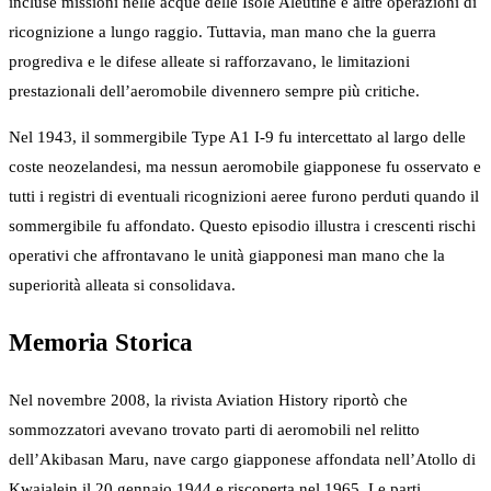
incluse missioni nelle acque delle Isole Aleutine e altre operazioni di
ricognizione a lungo raggio. Tuttavia, man mano che la guerra
progrediva e le difese alleate si rafforzavano, le limitazioni
prestazionali dell’aeromobile divennero sempre più critiche.
Nel 1943, il sommergibile Type A1 I-9 fu intercettato al largo delle
coste neozelandesi, ma nessun aeromobile giapponese fu osservato e
tutti i registri di eventuali ricognizioni aeree furono perduti quando il
sommergibile fu affondato. Questo episodio illustra i crescenti rischi
operativi che affrontavano le unità giapponesi man mano che la
superiorità alleata si consolidava.
Memoria Storica
Nel novembre 2008, la rivista Aviation History riportò che
sommozzatori avevano trovato parti di aeromobili nel relitto
dell’Akibasan Maru, nave cargo giapponese affondata nell’Atollo di
Kwajalein il 20 gennaio 1944 e riscoperta nel 1965. Le parti