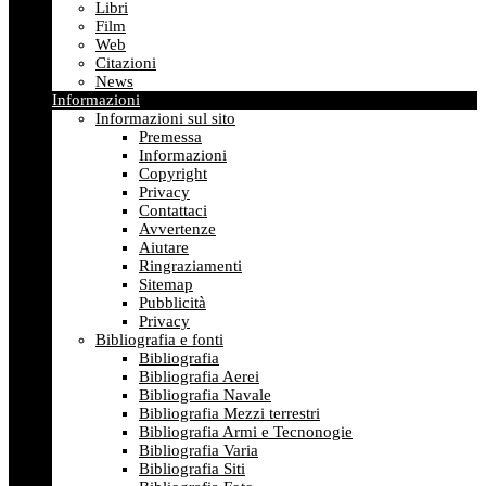
Libri
Film
Web
Citazioni
News
Informazioni
Informazioni sul sito
Premessa
Informazioni
Copyright
Privacy
Contattaci
Avvertenze
Aiutare
Ringraziamenti
Sitemap
Pubblicità
Privacy
Bibliografia e fonti
Bibliografia
Bibliografia Aerei
Bibliografia Navale
Bibliografia Mezzi terrestri
Bibliografia Armi e Tecnonogie
Bibliografia Varia
Bibliografia Siti