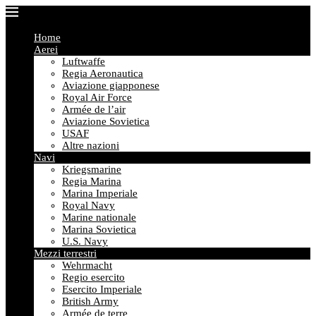
Home
Aerei
Luftwaffe
Regia Aeronautica
Aviazione giapponese
Royal Air Force
Armée de l’air
Aviazione Sovietica
USAF
Altre nazioni
Navi
Kriegsmarine
Regia Marina
Marina Imperiale
Royal Navy
Marine nationale
Marina Sovietica
U.S. Navy
Mezzi terrestri
Wehrmacht
Regio esercito
Esercito Imperiale
British Army
Armée de terre