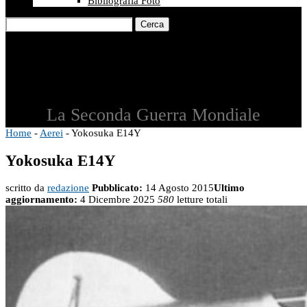
Bibliografia Foto
Cerca
La Seconda Guerra Mondiale
Home
-
Aerei
-
Yokosuka E14Y
Yokosuka E14Y
scritto da
redazione
Pubblicato:
14 Agosto 2015
Ultimo
aggiornamento:
4 Dicembre 2025
580
letture totali