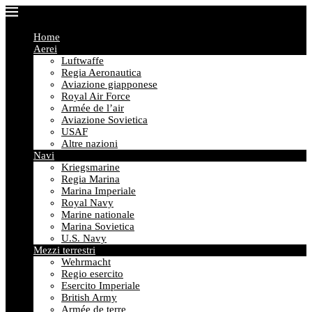
Home
Aerei
Luftwaffe
Regia Aeronautica
Aviazione giapponese
Royal Air Force
Armée de l’air
Aviazione Sovietica
USAF
Altre nazioni
Navi
Kriegsmarine
Regia Marina
Marina Imperiale
Royal Navy
Marine nationale
Marina Sovietica
U.S. Navy
Mezzi terrestri
Wehrmacht
Regio esercito
Esercito Imperiale
British Army
Armée de terre