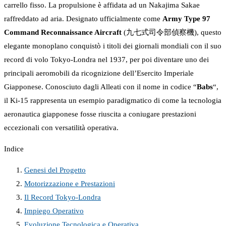
carrello fisso. La propulsione è affidata ad un Nakajima Sakae
raffreddato ad aria. Designato ufficialmente come
Army Type 97
Command Reconnaissance Aircraft
(九七式司令部偵察機), questo
elegante monoplano conquistò i titoli dei giornali mondiali con il suo
record di volo Tokyo-Londra nel 1937, per poi diventare uno dei
principali aeromobili da ricognizione dell’Esercito Imperiale
Giapponese. Conosciuto dagli Alleati con il nome in codice “
Babs
“,
il Ki-15 rappresenta un esempio paradigmatico di come la tecnologia
aeronautica giapponese fosse riuscita a coniugare prestazioni
eccezionali con versatilità operativa.
Indice
Genesi del Progetto
Motorizzazione e Prestazioni
Il Record Tokyo-Londra
Impiego Operativo
Evoluzione Tecnologica e Operativa