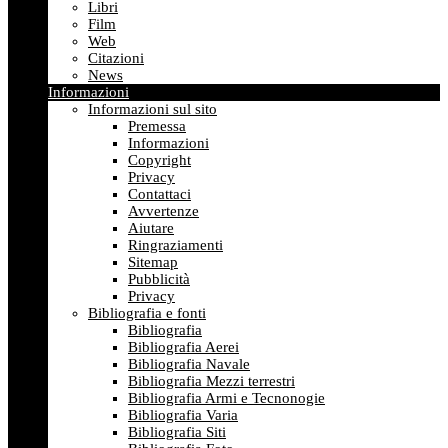
Libri
Film
Web
Citazioni
News
Informazioni
Informazioni sul sito
Premessa
Informazioni
Copyright
Privacy
Contattaci
Avvertenze
Aiutare
Ringraziamenti
Sitemap
Pubblicità
Privacy
Bibliografia e fonti
Bibliografia
Bibliografia Aerei
Bibliografia Navale
Bibliografia Mezzi terrestri
Bibliografia Armi e Tecnonogie
Bibliografia Varia
Bibliografia Siti