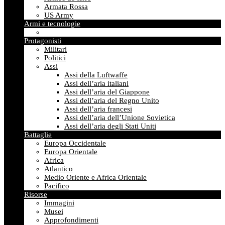
Armata Rossa
US Army
Armi e tecnologie
Protagonisti
Militari
Politici
Assi
Assi della Luftwaffe
Assi dell’aria italiani
Assi dell’aria del Giappone
Assi dell’aria del Regno Unito
Assi dell’aria francesi
Assi dell’aria dell’Unione Sovietica
Assi dell’aria degli Stati Uniti
Battaglie
Europa Occidentale
Europa Orientale
Africa
Atlantico
Medio Oriente e Africa Orientale
Pacifico
Risorse
Immagini
Musei
Approfondimenti