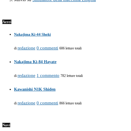
Aerei
Nakajima Ki-44 Shoki
redazione
0 commenti
di
606 letture totali
Nakajima Ki-84 Hayate
redazione
1 commento
di
782 letture totali
Kawanishi N1K Shiden
redazione
0 commenti
di
866 letture totali
Navi