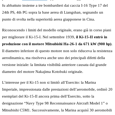
fu abbattuto insieme a tre bombardieri dai caccia I-16 Type 17 del
24th PS, 4th PG sopra la base aerea di Liangshan, segnando un
punto di svolta nella superiorità aerea giapponese in Cina.
Riconoscendo i limiti del modello originale, erano già in corso piani
per migliorare il Ki-15-I. Nel settembre 1939,
il Ki-15-II entrò in
produzione con il motore Mitsubishi Ha-26-1 da 671 kW (900 hp)
.
Il diametro inferiore di questo motore non solo riduceva la resistenza
aerodinamica, ma risolveva anche uno dei principali difetti della
versione iniziale: la limitata visibilità anteriore causata dal grande
diametro del motore Nakajima Kotobuki originale.
L’interesse per il Ki-15 non si limitò all’Esercito: la Marina
Imperiale, impressionata dalle prestazioni dell’aeromobile, ordinò 20
esemplari del Ki-15-II ancora prima dell’Esercito, sotto la
designazione “Navy Type 98 Reconnaissance Aircraft Model 1” o
Mitsubishi C5M1. Successivamente, la Marina acquisì 30 aeromobili