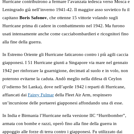
Hurricane contribuirono a fermare l’avanzata tedesca verso Mosca e
Leningrado già nell’inverno 1941-42. Il maggior asso sovietico fu il
capitano
Boris Safonov
, che ottenne 15 vittorie volando sugli
Hurricane prima di cadere in combattimento nel 1942. Ma furono
usati intensamente anche come cacciabombardieri e ricognitori fino
alla fine della guerra.
In Estremo Oriente gli Hurricane faticarono contro i più agili caccia
giapponesi. I 51 Hurricane giunti a Singapore via mare nel gennaio
1942 per rinforzare la guarnigione, decimati al suolo e in volo, non
poterono evitarne la caduta. Andò meglio nella difesa di Ceylon
(l’odierno Sri Lanka), dove nell’aprile 1942 i reparti di Hurricane,
affiancati dai
Fairey Fulmar
della Fleet Air Arm, respinsero
un’incursione delle portaerei giapponesi affondando una di esse.
In India e Birmania l’Hurricane nella versione IIC “Hurribomber”,
armata con bombe e razzi, operò fino alla fine della guerra in
appoggio alle forze di terra contro i giapponesi. Fu utilizzato dai