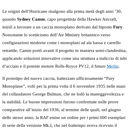
Le origini dell’Hurricane risalgono alla prima metà degli anni ’30,
quando
Sydney Camm
, capo progettista della Hawker Aircraft,
iniziò a lavorare a un caccia monoplano derivato dal biposto
Fury
.
Nonostante lo scetticismo dell’Air Ministry britannico verso
configurazioni moderne come i monoplani ad ala bassa e carrello
retrattile, Camm portò avanti il progetto in maniera semi-clandestina,
applicando soluzioni innovative come una struttura a traliccio di tubi
d’acciaio e il potente motore Rolls-Royce PV12, il futuro
Merlin
.
Il prototipo del nuovo caccia, battezzato ufficiosamente “Fury
Monoplane”, volò per la prima volta il 6 novembre 1935 nelle mani
del collaudatore George Bulman, che ne lodò la maneggevolezza e
la stabilità. Le buone impressioni furono confermate nelle prove
comparative all’inizio del 1936, al termine delle quali, nel giugno
dello stesso anno, la RAF emise un ordine per i primi 600 esemplari
di serie della versione Mk.I, che nel frattempo aveva ricevuto il