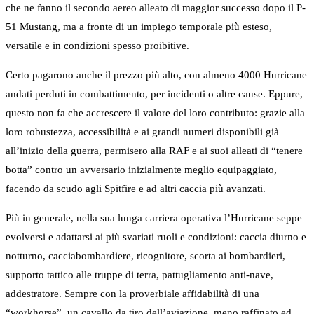
che ne fanno il secondo aereo alleato di maggior successo dopo il P-
51 Mustang, ma a fronte di un impiego temporale più esteso,
versatile e in condizioni spesso proibitive.
Certo pagarono anche il prezzo più alto, con almeno 4000 Hurricane
andati perduti in combattimento, per incidenti o altre cause. Eppure,
questo non fa che accrescere il valore del loro contributo: grazie alla
loro robustezza, accessibilità e ai grandi numeri disponibili già
all’inizio della guerra, permisero alla RAF e ai suoi alleati di “tenere
botta” contro un avversario inizialmente meglio equipaggiato,
facendo da scudo agli Spitfire e ad altri caccia più avanzati.
Più in generale, nella sua lunga carriera operativa l’Hurricane seppe
evolversi e adattarsi ai più svariati ruoli e condizioni: caccia diurno e
notturno, cacciabombardiere, ricognitore, scorta ai bombardieri,
supporto tattico alle truppe di terra, pattugliamento anti-nave,
addestratore. Sempre con la proverbiale affidabilità di una
“workhorse”, un cavallo da tiro dell’aviazione, meno raffinato ed