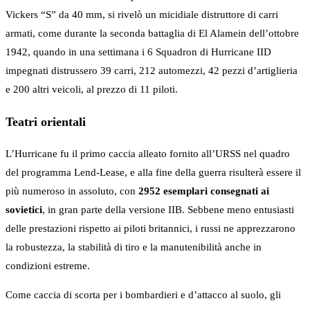
Vickers “S” da 40 mm, si rivelò un micidiale distruttore di carri
armati, come durante la seconda battaglia di El Alamein dell’ottobre
1942, quando in una settimana i 6 Squadron di Hurricane IID
impegnati distrussero 39 carri, 212 automezzi, 42 pezzi d’artiglieria
e 200 altri veicoli, al prezzo di 11 piloti.
Teatri orientali
L’Hurricane fu il primo caccia alleato fornito all’URSS nel quadro
del programma Lend-Lease, e alla fine della guerra risulterà essere il
più numeroso in assoluto, con
2952 esemplari consegnati ai
sovietici
, in gran parte della versione IIB. Sebbene meno entusiasti
delle prestazioni rispetto ai piloti britannici, i russi ne apprezzarono
la robustezza, la stabilità di tiro e la manutenibilità anche in
condizioni estreme.
Come caccia di scorta per i bombardieri e d’attacco al suolo, gli