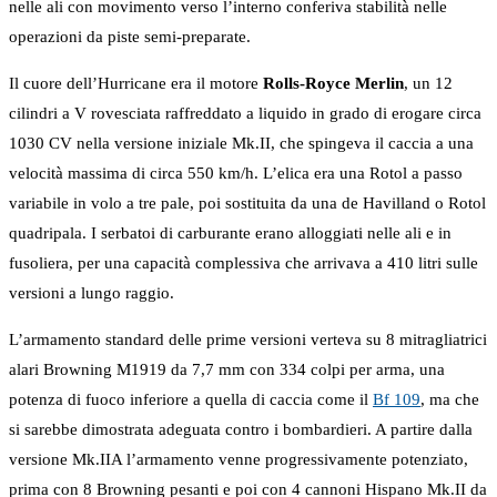
nelle ali con movimento verso l’interno conferiva stabilità nelle
operazioni da piste semi-preparate.
Il cuore dell’Hurricane era il motore
Rolls-Royce Merlin
, un 12
cilindri a V rovesciata raffreddato a liquido in grado di erogare circa
1030 CV nella versione iniziale Mk.II, che spingeva il caccia a una
velocità massima di circa 550 km/h. L’elica era una Rotol a passo
variabile in volo a tre pale, poi sostituita da una de Havilland o Rotol
quadripala. I serbatoi di carburante erano alloggiati nelle ali e in
fusoliera, per una capacità complessiva che arrivava a 410 litri sulle
versioni a lungo raggio.
L’armamento standard delle prime versioni verteva su 8 mitragliatrici
alari Browning M1919 da 7,7 mm con 334 colpi per arma, una
potenza di fuoco inferiore a quella di caccia come il
Bf 109
, ma che
si sarebbe dimostrata adeguata contro i bombardieri. A partire dalla
versione Mk.IIA l’armamento venne progressivamente potenziato,
prima con 8 Browning pesanti e poi con 4 cannoni Hispano Mk.II da