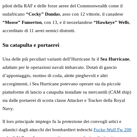
piloti della RAF e delle forze aeree del Commonwealth come il
sudafricano
“Cocky” Dundas
, asso con 12 vittorie, il canadese
“Moose” Fumerton
, con 13, e il neozelandese
“Hawkeye” Wells
,
accreditato di 11 aerei nemici distrutti.
Su catapulta e portaerei
Una delle più peculiari varianti dell’Hurricane fu il
Sea Hurricane
,
adattato per le operazioni navali imbarcato. Dotati di gancio
d’appontaggio, ruotino di coda, alette pieghevoli e altri
accorgimenti, i Sea Hurricane potevano operare sia da piccole
piattaforme di lancio a catapulta installate su mercantili (CAM ship)
sia dalle portaerei di scorta classe Attacker e Tracker della Royal
Navy.
Il loro principale impiego fu la protezione dei convogli artici e
atlantici dagli attacchi dei bombardieri tedeschi
Focke-Wulf Fw 200