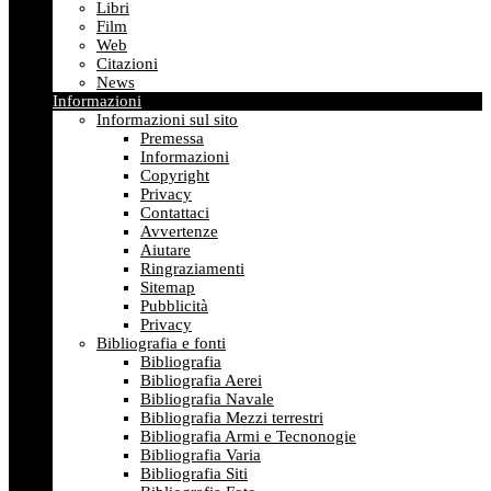
Libri
Film
Web
Citazioni
News
Informazioni
Informazioni sul sito
Premessa
Informazioni
Copyright
Privacy
Contattaci
Avvertenze
Aiutare
Ringraziamenti
Sitemap
Pubblicità
Privacy
Bibliografia e fonti
Bibliografia
Bibliografia Aerei
Bibliografia Navale
Bibliografia Mezzi terrestri
Bibliografia Armi e Tecnonogie
Bibliografia Varia
Bibliografia Siti