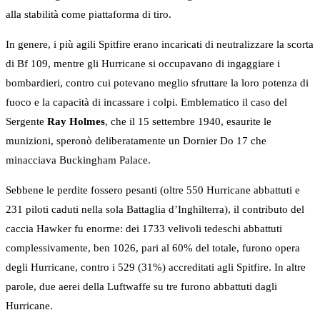
alla stabilità come piattaforma di tiro.
In genere, i più agili Spitfire erano incaricati di neutralizzare la scorta
di Bf 109, mentre gli Hurricane si occupavano di ingaggiare i
bombardieri, contro cui potevano meglio sfruttare la loro potenza di
fuoco e la capacità di incassare i colpi. Emblematico il caso del
Sergente
Ray Holmes
, che il 15 settembre 1940, esaurite le
munizioni, speronò deliberatamente un Dornier Do 17 che
minacciava Buckingham Palace.
Sebbene le perdite fossero pesanti (oltre 550 Hurricane abbattuti e
231 piloti caduti nella sola Battaglia d’Inghilterra), il contributo del
caccia Hawker fu enorme: dei 1733 velivoli tedeschi abbattuti
complessivamente, ben 1026, pari al 60% del totale, furono opera
degli Hurricane, contro i 529 (31%) accreditati agli Spitfire. In altre
parole, due aerei della Luftwaffe su tre furono abbattuti dagli
Hurricane.