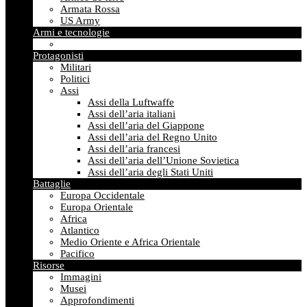
Armata Rossa
US Army
Armi e tecnologie
Protagonisti
Militari
Politici
Assi
Assi della Luftwaffe
Assi dell’aria italiani
Assi dell’aria del Giappone
Assi dell’aria del Regno Unito
Assi dell’aria francesi
Assi dell’aria dell’Unione Sovietica
Assi dell’aria degli Stati Uniti
Battaglie
Europa Occidentale
Europa Orientale
Africa
Atlantico
Medio Oriente e Africa Orientale
Pacifico
Risorse
Immagini
Musei
Approfondimenti