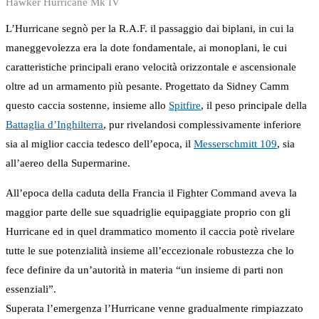
Hawker Hurricane Mk IV
L’Hurricane segnò per la R.A.F. il passaggio dai biplani, in cui la
maneggevolezza era la dote fondamentale, ai monoplani, le cui
caratteristiche principali erano velocità orizzontale e ascensionale
oltre ad un armamento più pesante. Progettato da Sidney Camm
questo caccia sostenne, insieme allo
Spitfire
, il peso principale della
Battaglia d’Inghilterra
, pur rivelandosi complessivamente inferiore
sia al miglior caccia tedesco dell’epoca, il
Messerschmitt 109
, sia
all’aereo della Supermarine.
All’epoca della caduta della Francia il Fighter Command aveva la
maggior parte delle sue squadriglie equipaggiate proprio con gli
Hurricane ed in quel drammatico momento il caccia potè rivelare
tutte le sue potenzialità insieme all’eccezionale robustezza che lo
fece definire da un’autorità in materia “un insieme di parti non
essenziali”.
Superata l’emergenza l’Hurricane venne gradualmente rimpiazzato