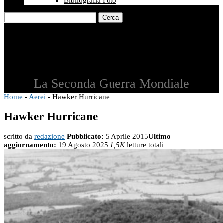
Bibliografia Foto
Cerca
La Seconda Guerra Mondiale
Home
-
Aerei
-
Hawker Hurricane
Hawker Hurricane
scritto da
redazione
Pubblicato:
5 Aprile 2015
Ultimo
aggiornamento:
19 Agosto 2025
1,5K
letture totali