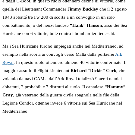
e degli U-Boot. In questo ruolo ottennero decine di vittorie, come
quella del Lieutenant Commander
Jimmy Buckley
che il 2 agosto
1943 abbatté tre Fw 200 di scorta a un convoglio in un solo
combattimento, o del neozelandese
“Hank” Hanson
, asso dei Sea
Hurricane con 6 vittorie, tutte contro i bombardieri tedeschi.
Ma i Sea Hurricane furono impiegati anche nel Mediterraneo, ad
esempio nella scorta ai convogli verso Malta dalla portaerei
Ark
Royal
. In questo ruolo ottennero almeno 40 vittorie confermate. Il
maggior asso fu il Flight Lieutenant
Richard “Dickie” Cork
, che
volando da navi CAM e dall’Ark Royal totalizzò 9 aerei nemici
abbattuti, 2 probabili e 7 distrutti al suolo. Il canadese
“Hammy”
Gray
, già veterano della guerra civile spagnola nelle file della
Legione Condor, ottenne invece 6 vittorie sui Sea Hurricane nel
Mediterraneo.