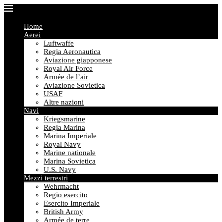
Home
Aerei
Luftwaffe
Regia Aeronautica
Aviazione giapponese
Royal Air Force
Armée de l’air
Aviazione Sovietica
USAF
Altre nazioni
Navi
Kriegsmarine
Regia Marina
Marina Imperiale
Royal Navy
Marine nationale
Marina Sovietica
U.S. Navy
Mezzi terrestri
Wehrmacht
Regio esercito
Esercito Imperiale
British Army
Armée de terre