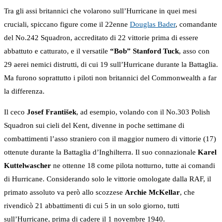
Tra gli assi britannici che volarono sull’Hurricane in quei mesi
cruciali, spiccano figure come il 22enne
Douglas Bader
, comandante
del No.242 Squadron, accreditato di 22 vittorie prima di essere
abbattuto e catturato, e il versatile
“Bob” Stanford Tuck
, asso con
29 aerei nemici distrutti, di cui 19 sull’Hurricane durante la Battaglia.
Ma furono soprattutto i piloti non britannici del Commonwealth a far
la differenza.
Il ceco
Josef František
, ad esempio, volando con il No.303 Polish
Squadron sui cieli del Kent, divenne in poche settimane di
combattimenti l’asso straniero con il maggior numero di vittorie (17)
ottenute durante la Battaglia d’Inghilterra. Il suo connazionale
Karel
Kuttelwascher
ne ottenne 18 come pilota notturno, tutte ai comandi
di Hurricane. Considerando solo le vittorie omologate dalla RAF, il
primato assoluto va però allo scozzese
Archie McKellar
, che
rivendicò 21 abbattimenti di cui 5 in un solo giorno, tutti
sull’Hurricane, prima di cadere il 1 novembre 1940.