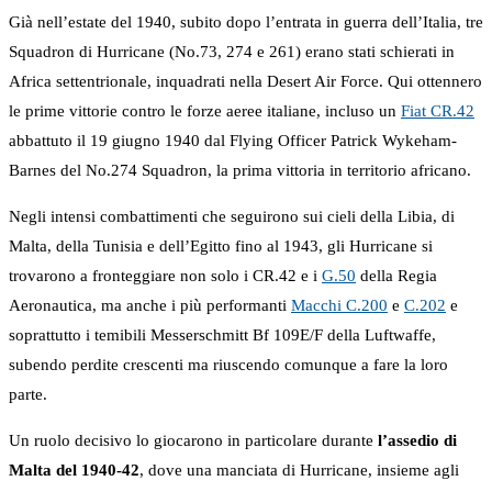
Già nell’estate del 1940, subito dopo l’entrata in guerra dell’Italia, tre
Squadron di Hurricane (No.73, 274 e 261) erano stati schierati in
Africa settentrionale, inquadrati nella Desert Air Force. Qui ottennero
le prime vittorie contro le forze aeree italiane, incluso un
Fiat CR.42
abbattuto il 19 giugno 1940 dal Flying Officer Patrick Wykeham-
Barnes del No.274 Squadron, la prima vittoria in territorio africano.
Negli intensi combattimenti che seguirono sui cieli della Libia, di
Malta, della Tunisia e dell’Egitto fino al 1943, gli Hurricane si
trovarono a fronteggiare non solo i CR.42 e i
G.50
della Regia
Aeronautica, ma anche i più performanti
Macchi C.200
e
C.202
e
soprattutto i temibili Messerschmitt Bf 109E/F della Luftwaffe,
subendo perdite crescenti ma riuscendo comunque a fare la loro
parte.
Un ruolo decisivo lo giocarono in particolare durante
l’assedio di
Malta del 1940-42
, dove una manciata di Hurricane, insieme agli