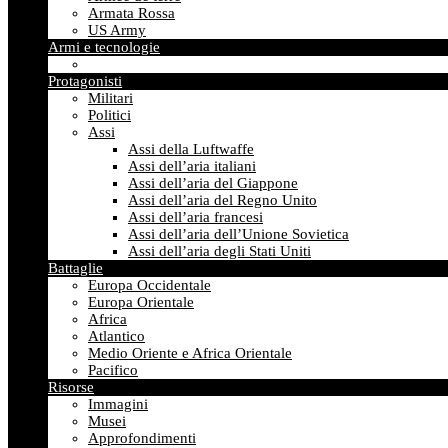
Armata Rossa
US Army
Armi e tecnologie
Protagonisti
Militari
Politici
Assi
Assi della Luftwaffe
Assi dell’aria italiani
Assi dell’aria del Giappone
Assi dell’aria del Regno Unito
Assi dell’aria francesi
Assi dell’aria dell’Unione Sovietica
Assi dell’aria degli Stati Uniti
Battaglie
Europa Occidentale
Europa Orientale
Africa
Atlantico
Medio Oriente e Africa Orientale
Pacifico
Risorse
Immagini
Musei
Approfondimenti