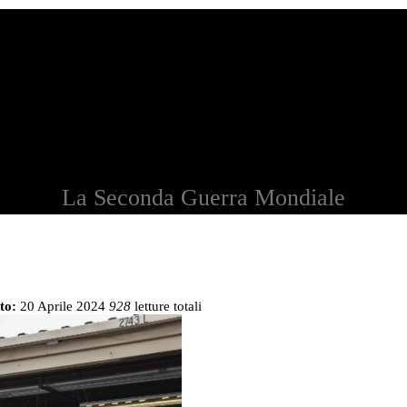
La Seconda Guerra Mondiale
to:
20 Aprile 2024
928
letture totali