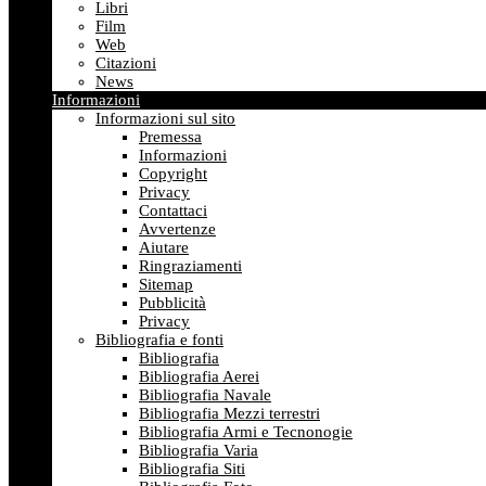
Libri
Film
Web
Citazioni
News
Informazioni
Informazioni sul sito
Premessa
Informazioni
Copyright
Privacy
Contattaci
Avvertenze
Aiutare
Ringraziamenti
Sitemap
Pubblicità
Privacy
Bibliografia e fonti
Bibliografia
Bibliografia Aerei
Bibliografia Navale
Bibliografia Mezzi terrestri
Bibliografia Armi e Tecnonogie
Bibliografia Varia
Bibliografia Siti