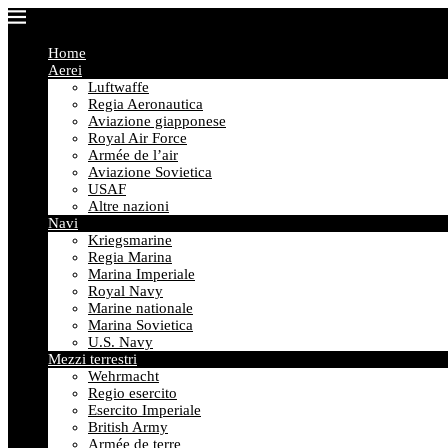
Home
Aerei
Luftwaffe
Regia Aeronautica
Aviazione giapponese
Royal Air Force
Armée de l’air
Aviazione Sovietica
USAF
Altre nazioni
Navi
Kriegsmarine
Regia Marina
Marina Imperiale
Royal Navy
Marine nationale
Marina Sovietica
U.S. Navy
Mezzi terrestri
Wehrmacht
Regio esercito
Esercito Imperiale
British Army
Armée de terre