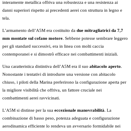
interamente metallica offriva una robustezza e una resistenza ai
danni superiori rispetto ai precedenti aerei con struttura in legno e
tela.
L’armamento dell’A5M era costituito da
due mitragliatrici da 7,7
mm montate sul cofano motore
. Sebbene potesse sembrare leggero
per gli standard successivi, era in linea con molti caccia
contemporanei e si dimostrò efficace nei combattimenti iniziali.
Una caratteristica distintiva dell’A5M era il suo
abitacolo aperto
.
Nonostante i tentativi di introdurre una versione con abitacolo
chiuso, i piloti della Marina preferirono la configurazione aperta per
la migliore visibilità che offriva, un fattore cruciale nei
combattimenti aerei ravvicinati.
L’A5M si distinse per la sua
eccezionale manovrabilità
. La
combinazione di basso peso, potenza adeguata e configurazione
aerodinamica efficiente lo rendeva un avversario formidabile nei