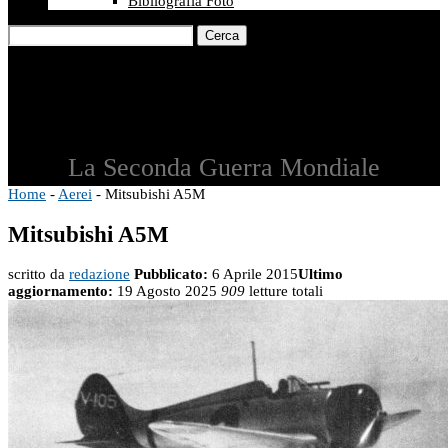
Bibliografia Foto
Cerca
La Seconda Guerra Mondiale
Home
-
Aerei
-
Mitsubishi A5M
Mitsubishi A5M
scritto da
redazione
Pubblicato:
6 Aprile 2015
Ultimo
aggiornamento:
19 Agosto 2025
909
letture totali