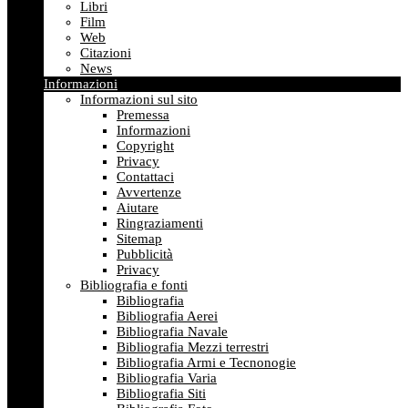
Libri
Film
Web
Citazioni
News
Informazioni
Informazioni sul sito
Premessa
Informazioni
Copyright
Privacy
Contattaci
Avvertenze
Aiutare
Ringraziamenti
Sitemap
Pubblicità
Privacy
Bibliografia e fonti
Bibliografia
Bibliografia Aerei
Bibliografia Navale
Bibliografia Mezzi terrestri
Bibliografia Armi e Tecnonogie
Bibliografia Varia
Bibliografia Siti