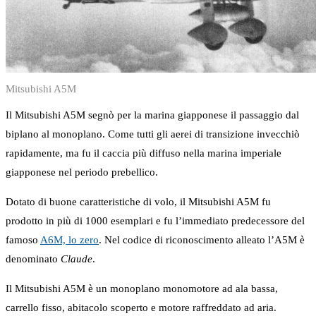
Mitsubishi A5M
Il Mitsubishi A5M segnò per la marina giapponese il passaggio dal
biplano al monoplano. Come tutti gli aerei di transizione invecchiò
rapidamente, ma fu il caccia più diffuso nella marina imperiale
giapponese nel periodo prebellico.
Dotato di buone caratteristiche di volo, il Mitsubishi A5M fu
prodotto in più di 1000 esemplari e fu l’immediato predecessore del
famoso
A6M, lo zero
. Nel codice di riconoscimento alleato l’A5M è
denominato
Claude
.
Il Mitsubishi A5M è un monoplano monomotore ad ala bassa,
carrello fisso, abitacolo scoperto e motore raffreddato ad aria.