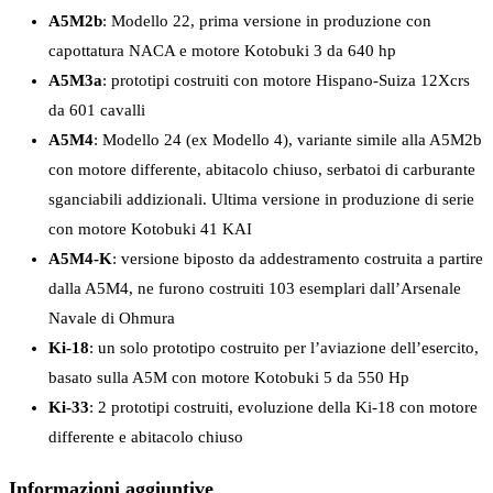
A5M2b
: Modello 22, prima versione in produzione con
capottatura NACA e motore Kotobuki 3 da 640 hp
A5M3a
: prototipi costruiti con motore Hispano-Suiza 12Xcrs
da 601 cavalli
A5M4
: Modello 24 (ex Modello 4), variante simile alla A5M2b
con motore differente, abitacolo chiuso, serbatoi di carburante
sganciabili addizionali. Ultima versione in produzione di serie
con motore Kotobuki 41 KAI
A5M4-K
: versione biposto da addestramento costruita a partire
dalla A5M4, ne furono costruiti 103 esemplari dall’Arsenale
Navale di Ohmura
Ki-18
: un solo prototipo costruito per l’aviazione dell’esercito,
basato sulla A5M con motore Kotobuki 5 da 550 Hp
Ki-33
: 2 prototipi costruiti, evoluzione della Ki-18 con motore
differente e abitacolo chiuso
Informazioni aggiuntive