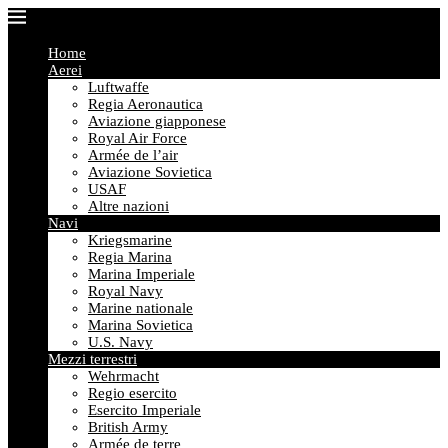
Home
Aerei
Luftwaffe
Regia Aeronautica
Aviazione giapponese
Royal Air Force
Armée de l’air
Aviazione Sovietica
USAF
Altre nazioni
Navi
Kriegsmarine
Regia Marina
Marina Imperiale
Royal Navy
Marine nationale
Marina Sovietica
U.S. Navy
Mezzi terrestri
Wehrmacht
Regio esercito
Esercito Imperiale
British Army
Armée de terre