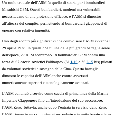
Un ruolo cruciale dell’A5M fu quello di scorta per i bombardieri
Mitsubishi G3M. Questi bombardieri, moderni ma vulnerabili,
necessitavano di una protezione efficace, e l’A5M si dimostrò
all’altezza del compito, permettendo ai bombardieri giapponesi di
operare con relativa impunità.
Uno degli scontri più significativi che coinvolsero l’A5M avvenne il
29 aprile 1938. In quella che fu una delle più grandi battaglie aeree
dell’epoca, 27 A5M scortarono 18 bombardieri G3M contro una
forza di 67 caccia sovietici Polikarpov (31
I-16
e 36
I-15
bis) pilotati
da volontari sovietici a sostegno della Cina. Questa battaglia
dimostrò le capacità dell’A5M anche contro avversari
numericamente superiori e tecnologicamente avanzati.
L’A5M continuò a servire come caccia di prima linea della Marina
Imperiale Giapponese fino all’introduzione del suo successore,
l’A6M Zero. Tuttavia, anche dopo l’entrata in servizio dello Zero,
l’A5M rimase in uso su portaerei secondarie e in unità basate a terra,