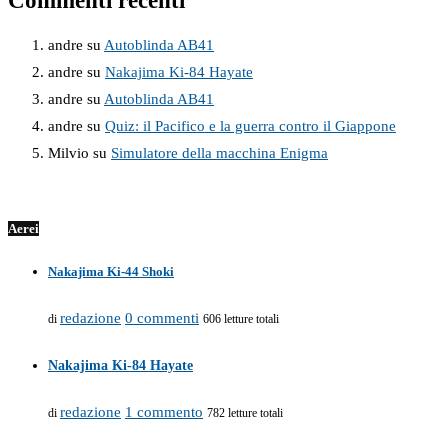
Commenti recenti
andre
su
Autoblinda AB41
andre
su
Nakajima Ki-84 Hayate
andre
su
Autoblinda AB41
andre
su
Quiz: il Pacifico e la guerra contro il Giappone
Milvio
su
Simulatore della macchina Enigma
Aerei
Nakajima Ki-44 Shoki
redazione
0 commenti
di
606 letture totali
Nakajima Ki-84 Hayate
redazione
1 commento
di
782 letture totali