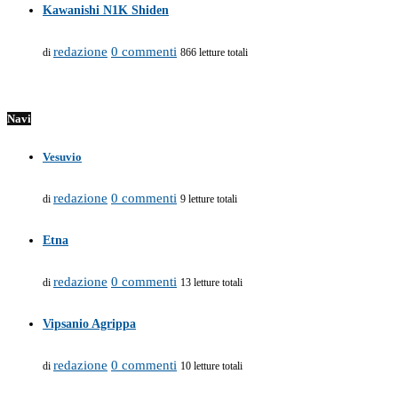
Kawanishi N1K Shiden
redazione
0 commenti
di
866 letture totali
Navi
Vesuvio
redazione
0 commenti
di
9 letture totali
Etna
redazione
0 commenti
di
13 letture totali
Vipsanio Agrippa
redazione
0 commenti
di
10 letture totali