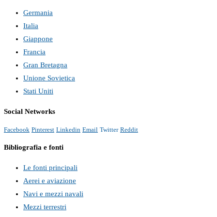
Germania
Italia
Giappone
Francia
Gran Bretagna
Unione Sovietica
Stati Uniti
Social Networks
Facebook
Pinterest
Linkedin
Email
Twitter
Reddit
Bibliografia e fonti
Le fonti principali
Aerei e aviazione
Navi e mezzi navali
Mezzi terrestri