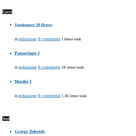
Carri
Jagdpanzer 38 Hetzer
redazione
0 commenti
di
1 letture totali
Panzerjäger I
redazione
0 commenti
di
1K letture totali
Marder I
redazione
0 commenti
di
1,3K letture totali
Assi
György Debrödy