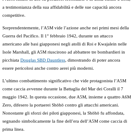
a testimonianza della sua affidabilità e delle sue capacità ancora
competitive.
Sorprendentemente, l’A5M vide l’azione anche nei primi mesi della
Guerra del Pacifico. Il 1° febbraio 1942, durante un attacco
americano alle basi giapponesi negli atolli di Roi e Kwajalein nelle
Isole Marshall, gli A5M riuscirono ad abbattere tre bombardieri in
picchiata
Douglas SBD Dauntless
, dimostrando di poter ancora
essere pericolosi anche contro aerei più moderni.
L’ultimo combattimento significativo che vide protagonista l’A5M
come caccia avvenne durante la Battaglia del Mar dei Coralli il 7
maggio 1942. In questa occasione, due A5M, insieme a quattro A6M
Zero, difesero la portaerei Shōhō contro gli attacchi americani.
Nonostante gli sforzi dei piloti giapponesi, la Shōhō fu affondata,
segnando simbolicamente la fine dell’era dell’A5M come caccia di
prima linea.