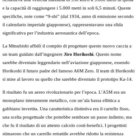
e la capacità di raggiungere i 5.000 metri in soli 6,5 minuti. Queste
specifiche, note come “9-shi” (dal 1934, anno di emissione secondo
il calendario imperiale giapponese), rappresentavano una sfida
significativa per l’industria aeronautica dell’epoca.
La Mitsubishi affidò il compito di progettare questo nuovo caccia a
un team guidato dall’ingegnere
Jiro Horikoshi
. Questo nome
sarebbe diventato leggendario nell’aviazione giapponese, essendo
Horikoshi il futuro padre del famoso A6M Zero. Il team di Horikoshi
si mise al lavoro su quello che sarebbe diventato il prototipo Ka-14.
Il risultato fu un aereo rivoluzionario per l’epoca. L’A5M era un
monoplano interamente metallico, con un’ala bassa ellittica a
gabbiano invertita. Una caratteristica distintiva era il carrello fisso,
una scelta progettuale che potrebbe sembrare un passo indietro, ma
che fu il risultato di un attento calcolo costi-benefici. I progettisti
stimarono che un carrello retrattile avrebbe ridotto la resistenza