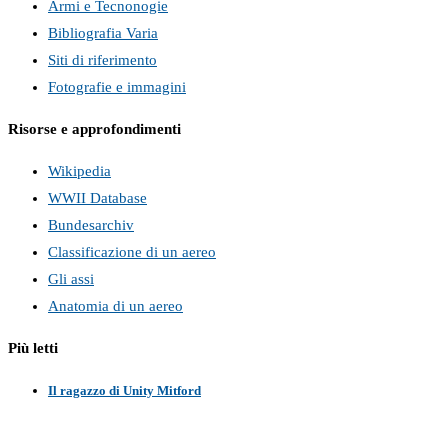
Armi e Tecnonogie
Bibliografia Varia
Siti di riferimento
Fotografie e immagini
Risorse e approfondimenti
Wikipedia
WWII Database
Bundesarchiv
Classificazione di un aereo
Gli assi
Anatomia di un aereo
Più letti
Il ragazzo di Unity Mitford