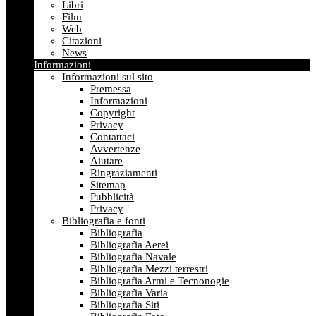
Libri
Film
Web
Citazioni
News
Informazioni
Informazioni sul sito
Premessa
Informazioni
Copyright
Privacy
Contattaci
Avvertenze
Aiutare
Ringraziamenti
Sitemap
Pubblicità
Privacy
Bibliografia e fonti
Bibliografia
Bibliografia Aerei
Bibliografia Navale
Bibliografia Mezzi terrestri
Bibliografia Armi e Tecnonogie
Bibliografia Varia
Bibliografia Siti