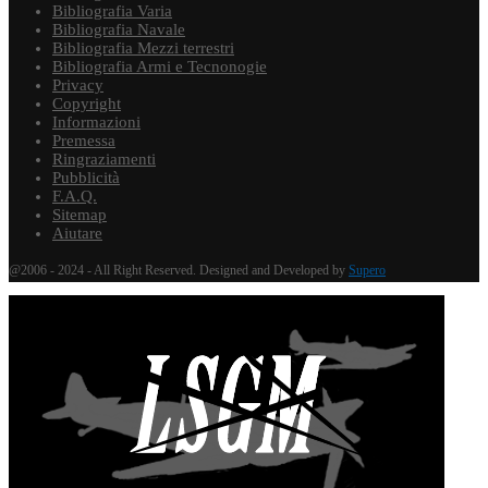
Bibliografia Varia
Bibliografia Navale
Bibliografia Mezzi terrestri
Bibliografia Armi e Tecnonogie
Privacy
Copyright
Informazioni
Premessa
Ringraziamenti
Pubblicità
F.A.Q.
Sitemap
Aiutare
@2006 - 2024 - All Right Reserved. Designed and Developed by
Supero