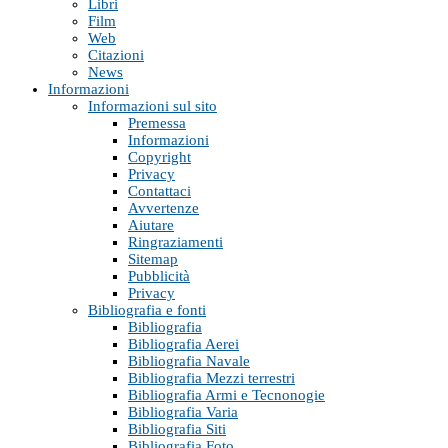
Libri
Film
Web
Citazioni
News
Informazioni
Informazioni sul sito
Premessa
Informazioni
Copyright
Privacy
Contattaci
Avvertenze
Aiutare
Ringraziamenti
Sitemap
Pubblicità
Privacy
Bibliografia e fonti
Bibliografia
Bibliografia Aerei
Bibliografia Navale
Bibliografia Mezzi terrestri
Bibliografia Armi e Tecnonogie
Bibliografia Varia
Bibliografia Siti
Bibliografia Foto