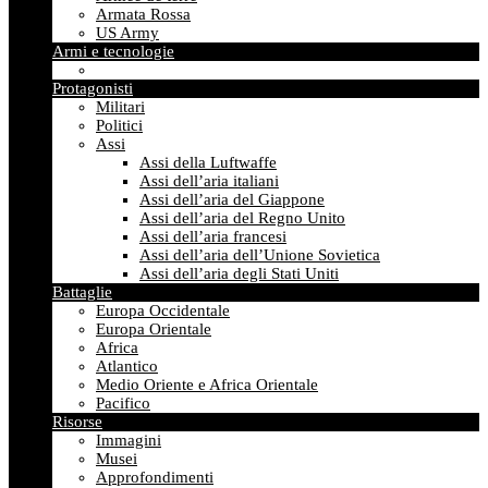
Armata Rossa
US Army
Armi e tecnologie
Protagonisti
Militari
Politici
Assi
Assi della Luftwaffe
Assi dell’aria italiani
Assi dell’aria del Giappone
Assi dell’aria del Regno Unito
Assi dell’aria francesi
Assi dell’aria dell’Unione Sovietica
Assi dell’aria degli Stati Uniti
Battaglie
Europa Occidentale
Europa Orientale
Africa
Atlantico
Medio Oriente e Africa Orientale
Pacifico
Risorse
Immagini
Musei
Approfondimenti