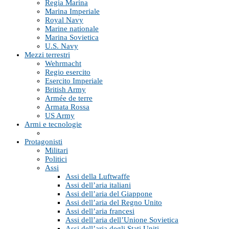
Regia Marina
Marina Imperiale
Royal Navy
Marine nationale
Marina Sovietica
U.S. Navy
Mezzi terrestri
Wehrmacht
Regio esercito
Esercito Imperiale
British Army
Armée de terre
Armata Rossa
US Army
Armi e tecnologie
Protagonisti
Militari
Politici
Assi
Assi della Luftwaffe
Assi dell’aria italiani
Assi dell’aria del Giappone
Assi dell’aria del Regno Unito
Assi dell’aria francesi
Assi dell’aria dell’Unione Sovietica
Assi dell’aria degli Stati Uniti