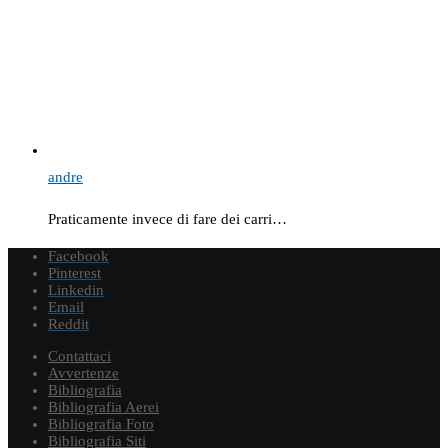
andre
Praticamente invece di fare dei carri…
Facebook
Pinterest
Linkedin
Email
Reddit
Contattaci
Avvertenze
Bibliografia
Bibliografia Aerei
Bibliografia Foto
Bibliografia Siti