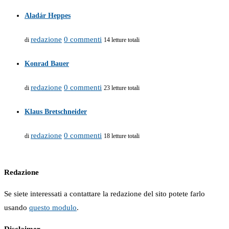
Aladár Heppes
redazione
0 commenti
di
14 letture totali
Konrad Bauer
redazione
0 commenti
di
23 letture totali
Klaus Bretschneider
redazione
0 commenti
di
18 letture totali
Redazione
Se siete interessati a contattare la redazione del sito potete farlo
usando
questo modulo
.
Disclaimer