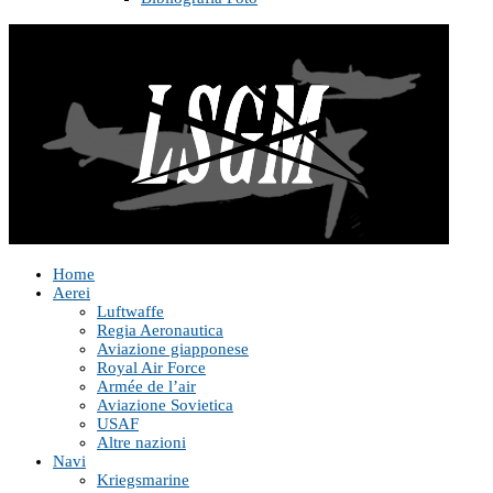
Home
Aerei
Luftwaffe
Regia Aeronautica
Aviazione giapponese
Royal Air Force
Armée de l’air
Aviazione Sovietica
USAF
Altre nazioni
Navi
Kriegsmarine