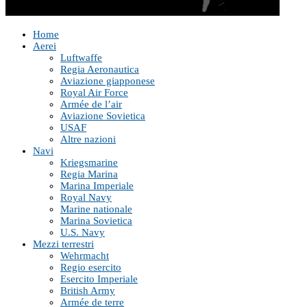
Home
Aerei
Luftwaffe
Regia Aeronautica
Aviazione giapponese
Royal Air Force
Armée de l’air
Aviazione Sovietica
USAF
Altre nazioni
Navi
Kriegsmarine
Regia Marina
Marina Imperiale
Royal Navy
Marine nationale
Marina Sovietica
U.S. Navy
Mezzi terrestri
Wehrmacht
Regio esercito
Esercito Imperiale
British Army
Armée de terre