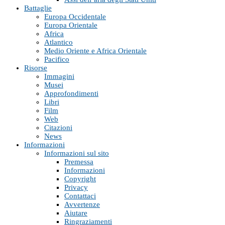
Battaglie
Europa Occidentale
Europa Orientale
Africa
Atlantico
Medio Oriente e Africa Orientale
Pacifico
Risorse
Immagini
Musei
Approfondimenti
Libri
Film
Web
Citazioni
News
Informazioni
Informazioni sul sito
Premessa
Informazioni
Copyright
Privacy
Contattaci
Avvertenze
Aiutare
Ringraziamenti