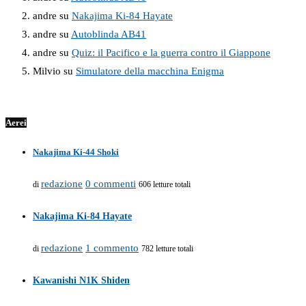
andre
su
Nakajima Ki-84 Hayate
andre
su
Autoblinda AB41
andre
su
Quiz: il Pacifico e la guerra contro il Giappone
Milvio
su
Simulatore della macchina Enigma
Aerei
Nakajima Ki-44 Shoki
redazione
0 commenti
di
606 letture totali
Nakajima Ki-84 Hayate
redazione
1 commento
di
782 letture totali
Kawanishi N1K Shiden