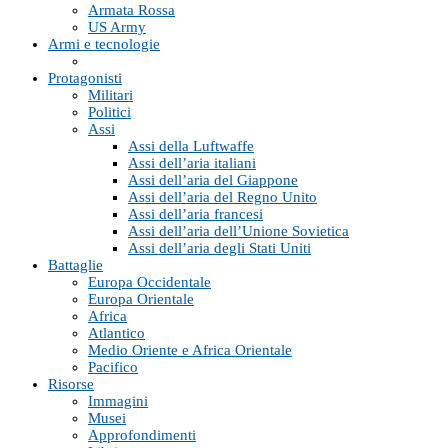
Armata Rossa
US Army
Armi e tecnologie
Protagonisti
Militari
Politici
Assi
Assi della Luftwaffe
Assi dell’aria italiani
Assi dell’aria del Giappone
Assi dell’aria del Regno Unito
Assi dell’aria francesi
Assi dell’aria dell’Unione Sovietica
Assi dell’aria degli Stati Uniti
Battaglie
Europa Occidentale
Europa Orientale
Africa
Atlantico
Medio Oriente e Africa Orientale
Pacifico
Risorse
Immagini
Musei
Approfondimenti