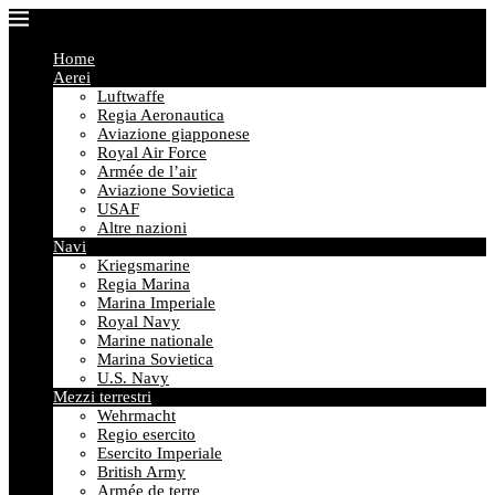
Home
Aerei
Luftwaffe
Regia Aeronautica
Aviazione giapponese
Royal Air Force
Armée de l’air
Aviazione Sovietica
USAF
Altre nazioni
Navi
Kriegsmarine
Regia Marina
Marina Imperiale
Royal Navy
Marine nationale
Marina Sovietica
U.S. Navy
Mezzi terrestri
Wehrmacht
Regio esercito
Esercito Imperiale
British Army
Armée de terre