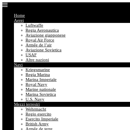
Home
Aerei
Luftwaffe
Regia Aeronautica
Aviazione giapponese
Royal Air Force
Armée de l’air
Aviazione Sovietica
USAF
Altre nazioni
Navi
Kriegsmarine
Regia Marina
Marina Imperiale
Royal Navy
Marine nationale
Marina Sovietica
U.S. Navy
Mezzi terrestri
Wehrmacht
Regio esercito
Esercito Imperiale
British Army
Armée de terre