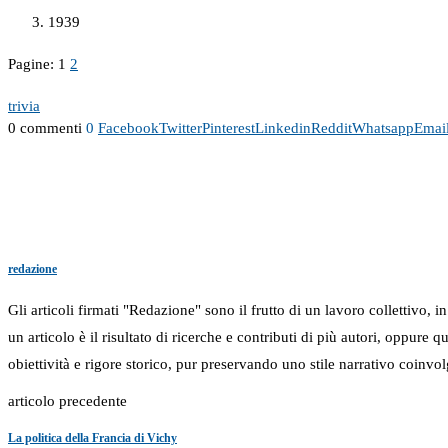
1939
Pagine:
1
2
trivia
0 commenti
0
Facebook
Twitter
Pinterest
Linkedin
Reddit
Whatsapp
Emai
redazione
Gli articoli firmati "Redazione" sono il frutto di un lavoro collettivo, 
un articolo è il risultato di ricerche e contributi di più autori, oppure
obiettività e rigore storico, pur preservando uno stile narrativo coinvol
articolo precedente
La politica della Francia di Vichy