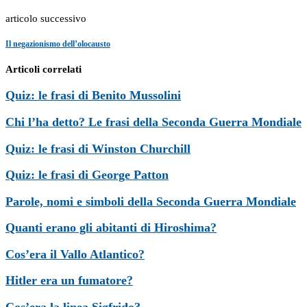
articolo successivo
Il negazionismo dell’olocausto
Articoli correlati
Quiz: le frasi di Benito Mussolini
Chi l’ha detto? Le frasi della Seconda Guerra Mondiale
Quiz: le frasi di Winston Churchill
Quiz: le frasi di George Patton
Parole, nomi e simboli della Seconda Guerra Mondiale
Quanti erano gli abitanti di Hiroshima?
Cos’era il Vallo Atlantico?
Hitler era un fumatore?
Cos’era la linea Sigfrido?