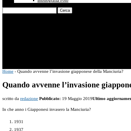
Bibliografia Foto
Cerca
Home
-
Quando avvenne l’invasione giapponese della Manciuria?
Quando avvenne l’invasione giappone
scritto da
redazione
Pubblicato:
19 Maggio 2019
Ultimo aggiornamen
In che anno i Giapponesi invasero la Manciuria?
1931
1937