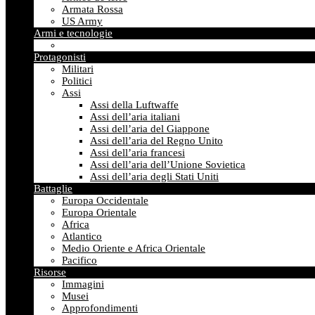
Armata Rossa
US Army
Armi e tecnologie
Protagonisti
Militari
Politici
Assi
Assi della Luftwaffe
Assi dell’aria italiani
Assi dell’aria del Giappone
Assi dell’aria del Regno Unito
Assi dell’aria francesi
Assi dell’aria dell’Unione Sovietica
Assi dell’aria degli Stati Uniti
Battaglie
Europa Occidentale
Europa Orientale
Africa
Atlantico
Medio Oriente e Africa Orientale
Pacifico
Risorse
Immagini
Musei
Approfondimenti