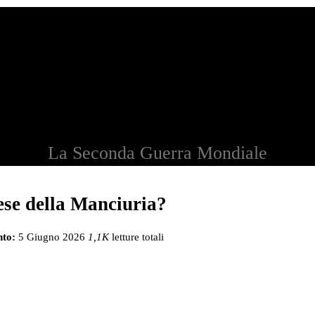
La Seconda Guerra Mondiale
se della Manciuria?
to:
5 Giugno 2026
1,1K
letture totali