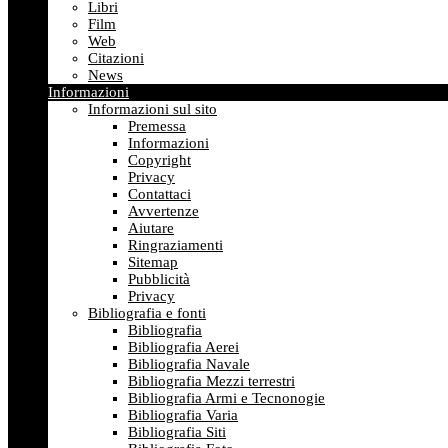
Libri
Film
Web
Citazioni
News
Informazioni
Informazioni sul sito
Premessa
Informazioni
Copyright
Privacy
Contattaci
Avvertenze
Aiutare
Ringraziamenti
Sitemap
Pubblicità
Privacy
Bibliografia e fonti
Bibliografia
Bibliografia Aerei
Bibliografia Navale
Bibliografia Mezzi terrestri
Bibliografia Armi e Tecnonogie
Bibliografia Varia
Bibliografia Siti