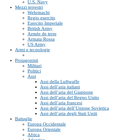
U.S. Navy
Mezzi terrestri
Wehrmacht
Regio esercito
Esercito Imperiale
British Army
Armée de terre
Armata Rossa
US Army
Armi e tecnologie
Protagonisti
Militari
Politici
Assi
Assi della Luftwaffe
Assi dell’aria italiani
Assi dell’aria del Giappone
Assi dell’aria del Regno Unito
Assi dell’aria francesi
Assi dell’aria dell’Unione Sovietica
Assi dell’aria degli Stati Uniti
Battaglie
Europa Occidentale
Europa Orientale
Africa