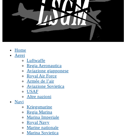
Home
Aerei
Luftwaffe
Regia Aeronautica
Aviazione giapponese
Royal Air Force
Armée de l’air
Aviazione Sovietica
USAF
Altre nazioni
Navi
Kriegsmarine
Regia Marina
Marina Imperiale
Royal Navy
Marine nationale
Marina Sovietica