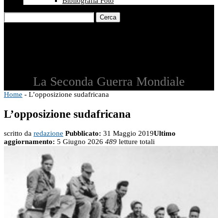
Bibliografia Foto
Cerca
La Seconda Guerra Mondiale
Home
-
L’opposizione sudafricana
L’opposizione sudafricana
scritto da
redazione
Pubblicato:
31 Maggio 2019
Ultimo
aggiornamento:
5 Giugno 2026
489
letture totali