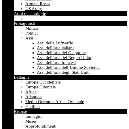
Armata Rossa
US Army
Armi e tecnologie
Protagonisti
Militari
Politici
Assi
Assi della Luftwaffe
Assi dell’aria italiani
Assi dell’aria del Giappone
Assi dell’aria del Regno Unito
Assi dell’aria francesi
Assi dell’aria dell’Unione Sovietica
Assi dell’aria degli Stati Uniti
Battaglie
Europa Occidentale
Europa Orientale
Africa
Atlantico
Medio Oriente e Africa Orientale
Pacifico
Risorse
Immagini
Musei
Approfondimenti