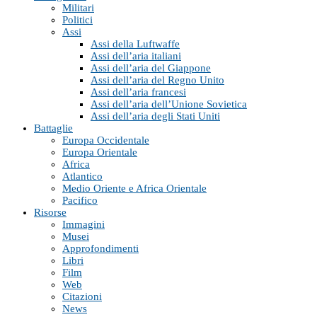
Militari
Politici
Assi
Assi della Luftwaffe
Assi dell’aria italiani
Assi dell’aria del Giappone
Assi dell’aria del Regno Unito
Assi dell’aria francesi
Assi dell’aria dell’Unione Sovietica
Assi dell’aria degli Stati Uniti
Battaglie
Europa Occidentale
Europa Orientale
Africa
Atlantico
Medio Oriente e Africa Orientale
Pacifico
Risorse
Immagini
Musei
Approfondimenti
Libri
Film
Web
Citazioni
News