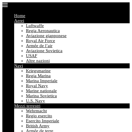
Home
Aerei
Luftwaffe
Regia Aeronautica
Aviazione giapponese
Royal Air Force
Armée de l’air
Aviazione Sovietica
USAF
Altre nazioni
Navi
Kriegsmarine
Regia Marina
Marina Imperiale
Royal Navy
Marine nationale
Marina Sovietica
U.S. Navy
Mezzi terrestri
Wehrmacht
Regio esercito
Esercito Imperiale
British Army
Armée de terre