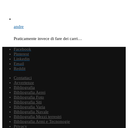
andre
Praticamente invece di fare dei carri…
Facebook
Pinterest
Linkedin
Email
Reddit
Contattaci
Avvertenze
Bibliografia
Bibliografia Aerei
Bibliografia Foto
Bibliografia Siti
Bibliografia Varia
Bibliografia Navale
Bibliografia Mezzi terrestri
Bibliografia Armi e Tecnonogie
Privacy