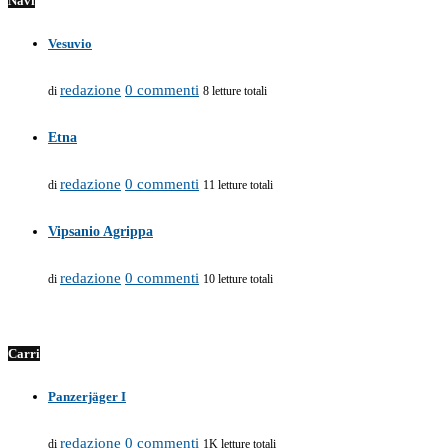
Navi
Vesuvio
redazione
0 commenti
di
8 letture totali
Etna
redazione
0 commenti
di
11 letture totali
Vipsanio Agrippa
redazione
0 commenti
di
10 letture totali
Carri
Panzerjäger I
redazione
0 commenti
di
1K letture totali