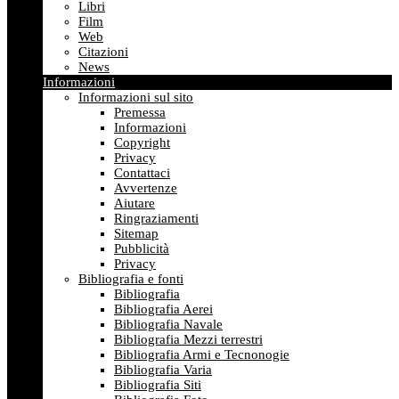
Libri
Film
Web
Citazioni
News
Informazioni
Informazioni sul sito
Premessa
Informazioni
Copyright
Privacy
Contattaci
Avvertenze
Aiutare
Ringraziamenti
Sitemap
Pubblicità
Privacy
Bibliografia e fonti
Bibliografia
Bibliografia Aerei
Bibliografia Navale
Bibliografia Mezzi terrestri
Bibliografia Armi e Tecnonogie
Bibliografia Varia
Bibliografia Siti