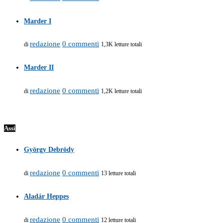
Marder I
redazione
0 commenti
di
1,3K letture totali
Marder II
redazione
0 commenti
di
1,2K letture totali
Assi
György Debrödy
redazione
0 commenti
di
13 letture totali
Aladár Heppes
redazione
0 commenti
di
12 letture totali