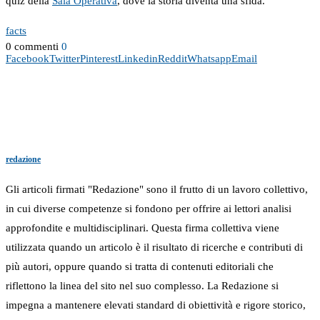
quiz della
Sala Operativa
, dove la storia diventa una sfida.
facts
0 commenti
0
Facebook
Twitter
Pinterest
Linkedin
Reddit
Whatsapp
Email
redazione
Gli articoli firmati "Redazione" sono il frutto di un lavoro collettivo,
in cui diverse competenze si fondono per offrire ai lettori analisi
approfondite e multidisciplinari. Questa firma collettiva viene
utilizzata quando un articolo è il risultato di ricerche e contributi di
più autori, oppure quando si tratta di contenuti editoriali che
riflettono la linea del sito nel suo complesso. La Redazione si
impegna a mantenere elevati standard di obiettività e rigore storico,