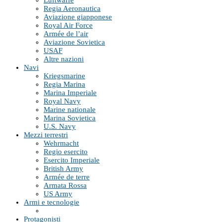
Luftwaffe
Regia Aeronautica
Aviazione giapponese
Royal Air Force
Armée de l’air
Aviazione Sovietica
USAF
Altre nazioni
Navi
Kriegsmarine
Regia Marina
Marina Imperiale
Royal Navy
Marine nationale
Marina Sovietica
U.S. Navy
Mezzi terrestri
Wehrmacht
Regio esercito
Esercito Imperiale
British Army
Armée de terre
Armata Rossa
US Army
Armi e tecnologie
Protagonisti