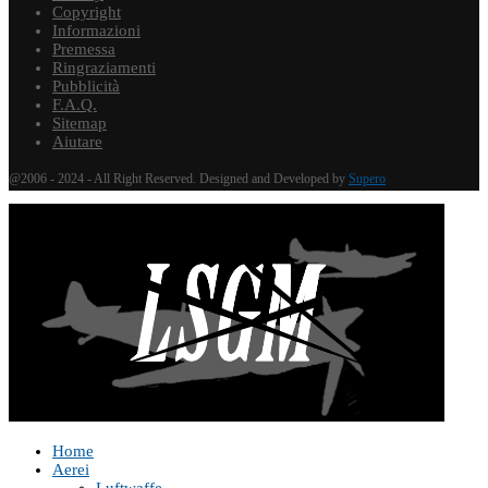
Copyright
Informazioni
Premessa
Ringraziamenti
Pubblicità
F.A.Q.
Sitemap
Aiutare
@2006 - 2024 - All Right Reserved. Designed and Developed by
Supero
Home
Aerei