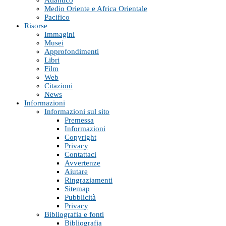
Atlantico
Medio Oriente e Africa Orientale
Pacifico
Risorse
Immagini
Musei
Approfondimenti
Libri
Film
Web
Citazioni
News
Informazioni
Informazioni sul sito
Premessa
Informazioni
Copyright
Privacy
Contattaci
Avvertenze
Aiutare
Ringraziamenti
Sitemap
Pubblicità
Privacy
Bibliografia e fonti
Bibliografia