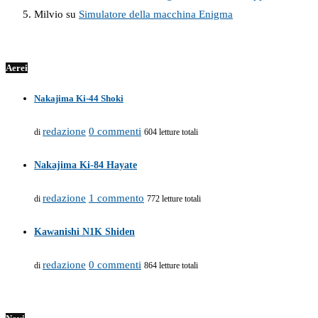
Milvio
su
Simulatore della macchina Enigma
Aerei
Nakajima Ki-44 Shoki
redazione
0 commenti
di
604 letture totali
Nakajima Ki-84 Hayate
redazione
1 commento
di
772 letture totali
Kawanishi N1K Shiden
redazione
0 commenti
di
864 letture totali