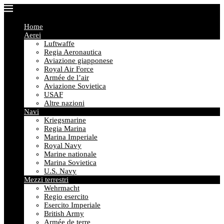
Home
Aerei
Luftwaffe
Regia Aeronautica
Aviazione giapponese
Royal Air Force
Armée de l’air
Aviazione Sovietica
USAF
Altre nazioni
Navi
Kriegsmarine
Regia Marina
Marina Imperiale
Royal Navy
Marine nationale
Marina Sovietica
U.S. Navy
Mezzi terrestri
Wehrmacht
Regio esercito
Esercito Imperiale
British Army
Armée de terre