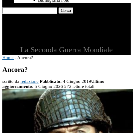
Bibliografia Foto
Cerca
La Seconda Guerra Mondiale
Home
-
Ancora?
Ancora?
scritto da
redazione
Pubblicato:
4 Giugno 2019
Ultimo
aggiornamento:
5 Giugno 2026
572
letture totali