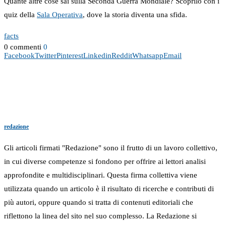
Quante altre cose sai sulla Seconda Guerra Mondiale? Scoprilo con i
quiz della
Sala Operativa
, dove la storia diventa una sfida.
facts
0 commenti
0
Facebook
Twitter
Pinterest
Linkedin
Reddit
Whatsapp
Email
redazione
Gli articoli firmati "Redazione" sono il frutto di un lavoro collettivo,
in cui diverse competenze si fondono per offrire ai lettori analisi
approfondite e multidisciplinari. Questa firma collettiva viene
utilizzata quando un articolo è il risultato di ricerche e contributi di
più autori, oppure quando si tratta di contenuti editoriali che
riflettono la linea del sito nel suo complesso. La Redazione si