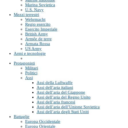
Marine nationale
Marina Sovietica
U.S. Navy
Mezzi terrestri
Wehrmacht
Regio esercito
Esercito Imperiale
British Army
Armée de terre
Armata Rossa
US Army
Armi e tecnologie
Protagonisti
Militari
Politici
Assi
Assi della Luftwaffe
Assi dell’aria italiani
Assi dell’aria del Giappone
Assi dell’aria del Regno Unito
Assi dell’aria francesi
Assi dell’aria dell’Unione Sovietica
Assi dell’aria degli Stati Uniti
Battaglie
Europa Occidentale
Europa Orientale