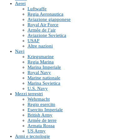
Aerei
Luftwaffe
Regia Aeronautica
Aviazione giapponese
Royal Air Force
Armée de l’air
Aviazione Sovietica
USAF
Altre nazioni
Navi
Kriegsmarine
Regia Marina
Marina Imperiale
Royal Navy
Marine nationale
Marina Sovietica
U.S. Navy
Mezzi terrestri
Wehrmacht
Regio esercito
Esercito Imperiale
British Army
Armée de terre
Armata Rossa
US Army
Armi e tecnologie