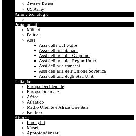
Armata Rossa
US Army
Armi e tecnologie
Protagonisti
Militari
Politici
Assi
Assi della Luftwaffe
Assi dell’aria italiani
Assi dell’aria del Giappone
Assi dell’aria del Regno Unito
Assi dell’aria francesi
Assi dell’aria dell’Unione Sovietica
Assi dell’aria degli Stati Uniti
Battaglie
Europa Occidentale
Europa Orientale
Africa
Atlantico
Medio Oriente e Africa Orientale
Pacifico
Risorse
Immagini
Musei
Approfondimenti