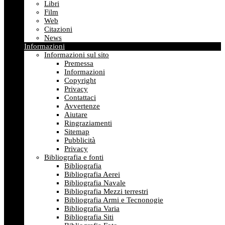
Libri
Film
Web
Citazioni
News
Informazioni
Informazioni sul sito
Premessa
Informazioni
Copyright
Privacy
Contattaci
Avvertenze
Aiutare
Ringraziamenti
Sitemap
Pubblicità
Privacy
Bibliografia e fonti
Bibliografia
Bibliografia Aerei
Bibliografia Navale
Bibliografia Mezzi terrestri
Bibliografia Armi e Tecnonogie
Bibliografia Varia
Bibliografia Siti