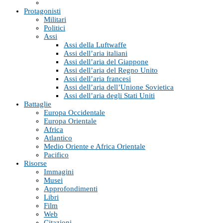
Protagonisti
Militari
Politici
Assi
Assi della Luftwaffe
Assi dell’aria italiani
Assi dell’aria del Giappone
Assi dell’aria del Regno Unito
Assi dell’aria francesi
Assi dell’aria dell’Unione Sovietica
Assi dell’aria degli Stati Uniti
Battaglie
Europa Occidentale
Europa Orientale
Africa
Atlantico
Medio Oriente e Africa Orientale
Pacifico
Risorse
Immagini
Musei
Approfondimenti
Libri
Film
Web
Citazioni