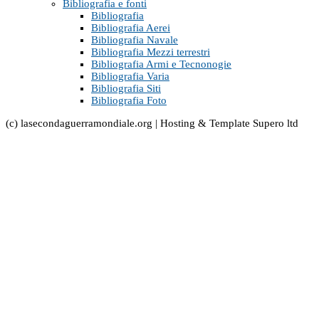
Bibliografia e fonti
Bibliografia
Bibliografia Aerei
Bibliografia Navale
Bibliografia Mezzi terrestri
Bibliografia Armi e Tecnonogie
Bibliografia Varia
Bibliografia Siti
Bibliografia Foto
(c) lasecondaguerramondiale.org | Hosting & Template Supero ltd