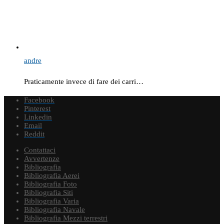
andre
Praticamente invece di fare dei carri…
Facebook
Pinterest
Linkedin
Email
Reddit
Contattaci
Avvertenze
Bibliografia
Bibliografia Aerei
Bibliografia Foto
Bibliografia Siti
Bibliografia Varia
Bibliografia Navale
Bibliografia Mezzi terrestri