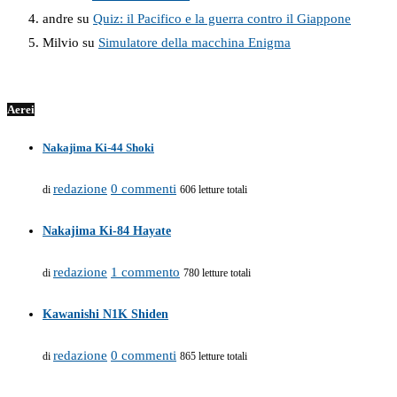
andre
su
Quiz: il Pacifico e la guerra contro il Giappone
Milvio
su
Simulatore della macchina Enigma
Aerei
Nakajima Ki-44 Shoki
redazione
0 commenti
di
606 letture totali
Nakajima Ki-84 Hayate
redazione
1 commento
di
780 letture totali
Kawanishi N1K Shiden
redazione
0 commenti
di
865 letture totali