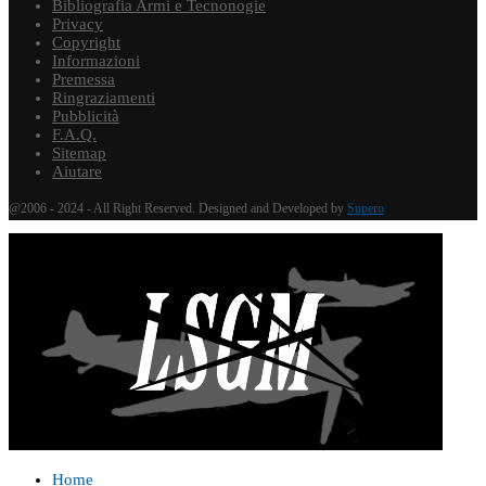
Bibliografia Armi e Tecnonogie
Privacy
Copyright
Informazioni
Premessa
Ringraziamenti
Pubblicità
F.A.Q.
Sitemap
Aiutare
@2006 - 2024 - All Right Reserved. Designed and Developed by
Supero
Home