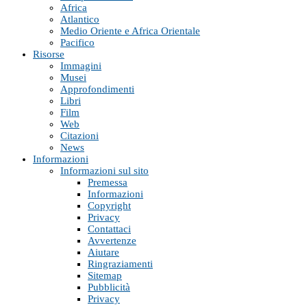
Africa
Atlantico
Medio Oriente e Africa Orientale
Pacifico
Risorse
Immagini
Musei
Approfondimenti
Libri
Film
Web
Citazioni
News
Informazioni
Informazioni sul sito
Premessa
Informazioni
Copyright
Privacy
Contattaci
Avvertenze
Aiutare
Ringraziamenti
Sitemap
Pubblicità
Privacy