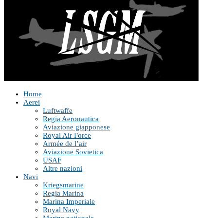
Home
Aerei
Luftwaffe
Regia Aeronautica
Aviazione giapponese
Royal Air Force
Armée de l’air
Aviazione Sovietica
USAF
Altre nazioni
Navi
Kriegsmarine
Regia Marina
Marina Imperiale
Royal Navy