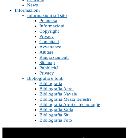
News
Informazioni
Informazioni sul sito
Premessa
Informazioni
Copyright
Privacy
Contattaci
Avvertenze
Aiutare
Ringraziamenti
Sitemap
Pubblicità
Privacy
Bibliografia e fonti
Bibliografia
Bibliografia Aerei
Bibliografia Navale
Bibliografia Mezzi terrestri
Bibliografia Armi e Tecnonogie
Bibliografia Varia
Bibliografia Siti
Bibliografia Foto